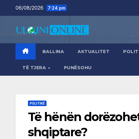
Skip
06/08/2026
7:24 pm
to
content
BALLINA
AKTUALITET
POLIT
TË TJERA
PUNËSOHU
POLITIKË
Të hënën dorëzohet 
shqiptare?