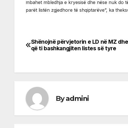
mbahet mbledhja e kryesisë dhe nëse nuk do të
parët listën zgjedhore të shqiptarëve”, ka theks
Shënojnë përvjetorin e LD në MZ dhe
Post
që ti bashkangjiten listes së tyre
navigation
By
admini