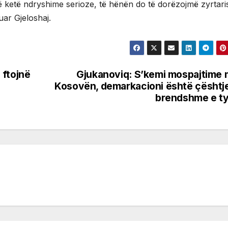
 ketë ndryshime serioze, të hënën do të dorëzojmë zyrtaris
uar Gjeloshaj.
 ftojnë
Gjukanoviq: S’kemi mospajtime
Kosovën, demarkacioni është çështj
brendshme e t