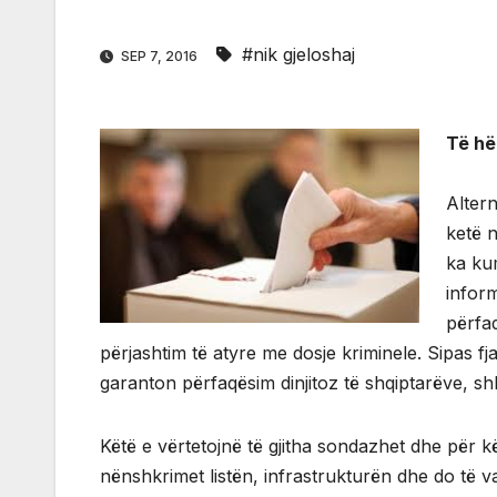
#nik gjeloshaj
SEP 7, 2016
Të hë
Alter
ketë n
ka ku
infor
përfa
përjashtim të atyre me dosje kriminele. Sipas fja
garanton përfaqësim dinjitoz të shqiptarëve, sh
Këtë e vërtetojnë të gjitha sondazhet dhe për 
nënshkrimet listën, infrastrukturën dhe do të v