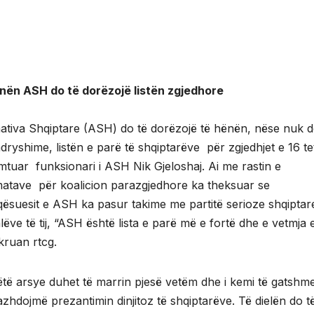
nën ASH do të dorëzojë listën zgjedhore
nativa Shqiptare (ASH) do të dorëzojë të hënën, nëse nuk d
dryshime, listën e parë të shqiptarëve për zgjedhjet e 16 tet
mtuar funksionari i ASH Nik Gjeloshaj. Ai me rastin e
matave për koalicion parazgjedhore ka theksuar se
qësuesit e ASH ka pasur takime me partitë serioze shqiptar
lëve të tij, “ASH është lista e parë më e fortë dhe e vetmja e
kruan rtcg.
këtë arsye duhet të marrin pjesë vetëm dhe i kemi të gatshm
azhdojmë prezantimin dinjitoz të shqiptarëve. Të dielën do t