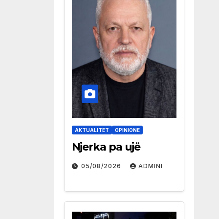
AKTUALITET
OPINIONE
Njerka pa ujë
05/08/2026
ADMINI