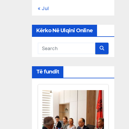
« Jul
Kërko Në Ulqini Online
Të fundit