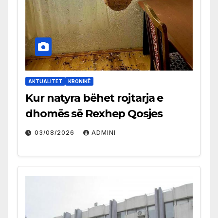
AKTUALITET
KRONIKË
Kur natyra bëhet rojtarja e
dhomës së Rexhep Qosjes
03/08/2026
ADMINI