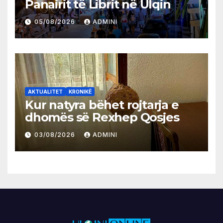
Panairit të Librit në Ulqin
05/08/2026
ADMINI
AKTUALITET
KRONIKË
Kur natyra bëhet rojtarja e
dhomës së Rexhep Qosjes
03/08/2026
ADMINI