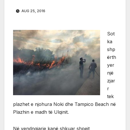
AUG 25, 2016
Sot
ka
shp
ërth
yer
një
zjar
r
tek
plazhet e njohura Noki dhe Tampico Beach në
Plazhin e madh të Ulqinit.
Në vendngjarje kanë shkuar shpejt