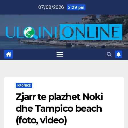
Skip
07/08/2026
2:29 pm
to
content
KRONIKË
Zjarr te plazhet Noki
dhe Tampico beach
(foto, video)