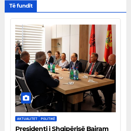
Të fundit
AKTUALITET
POLITIKË
Presidenti i Shqipërisë Bajram