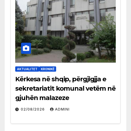
AKTUALITET
KRONIKË
Kërkesa në shqip, përgjigjja e
sekretariatit komunal vetëm në
gjuhën malazeze
02/08/2026
ADMINI