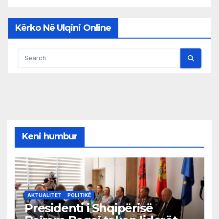
Kërko Në Ulqini Online
Keni humbur
AKTUALITET
POLITIKË
Presidenti i Shqipërisë