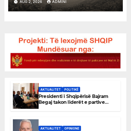
AUG 2, 2026
ADMINI
1948
AKTUALITET
POLITIKË
Presidenti i Shqipërisë Bajram
Begaj takon liderët e partive
shqiptare në Ulqin
AKTUALITET
OPINIONE