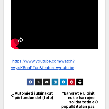
https://www.youtube.com/watch?
v=yisK6oaPFuo&feature=youtu.be
Automjeti i ulqinakut
”Banoret e Ulqinit
Post
përfundon det (foto)
nuk e harrojnë
solidaritetin e
navigation
popullit italian pas