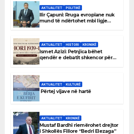
AKTUALITET
POLITIKË
Ilir Çapuni: Rruga evropiane nuk
mund të ndërtohet mbi ligje
antikushtetuese
AKTUALITET
HISTORI
KRONIKË
Ismet Azizi: Petnjica bëhet
qendër e debatit shkencor për
Bihorin gjatë viteve 1939–1948
AKTUALITET
KULTURË
Përtej vijave në hartë
AKTUALITET
KRONIKË
Mustaf Bardhi riemërohet drejtor
i Shkollës Fillore “Bedri Elezaga”