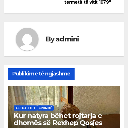
termetit të vitit 1979”
By
admini
Publikime të ngjashme
AKTUALITET
KRONIKË
Kur natyra bëhet rojtarja e
dhomës së Rexhep Qosjes