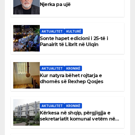
Njerka pa ujë
AKTUALITET
KULTURË
Sonte hapet edicioni i 25-të i
Panairit të Librit në Ulqin
AKTUALITET
KRONIKË
Kur natyra bëhet rojtarja e
dhomës së Rexhep Qosjes
AKTUALITET
KRONIKË
Kërkesa në shqip, përgjigjja e
sekretariatit komunal vetëm në
gjuhën malazeze