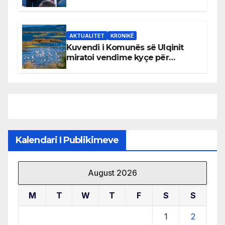
AKTUALITET
KRONIKË
Kuvendi i Komunës së Ulqinit
miratoi vendime kyçe për
mbrojtjen e natyrës dhe
menaxhimin e qëndrueshëm të
burimeve më të çmuara
Kalendari I Publikimeve
August 2026
M
T
W
T
F
S
S
1
2