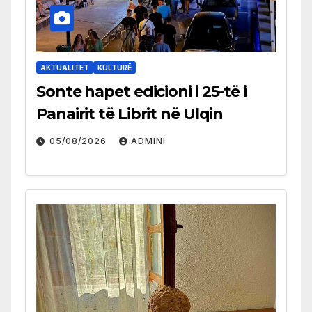
AKTUALITET
KULTURË
Sonte hapet edicioni i 25-të i
Panairit të Librit në Ulqin
05/08/2026
ADMINI