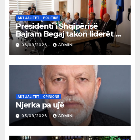
AKTUALITET
POLITIKË
Presidenti i Shqipërisë
Bajram Begaj takon liderët e
partive shqiptare në Ulqin
06/08/2026
ADMINI
AKTUALITET
OPINIONE
Njerka pa ujë
05/08/2026
ADMINI