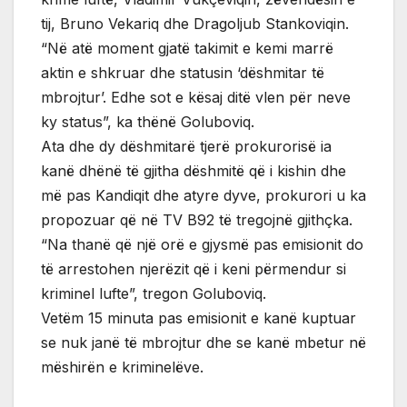
tij, Bruno Vekariq dhe Dragoljub Stankoviqin.
“Në atë moment gjatë takimit e kemi marrë
aktin e shkruar dhe statusin ‘dëshmitar të
mbrojtur’. Edhe sot e kësaj ditë vlen për neve
ky status”, ka thënë Goluboviq.
Ata dhe dy dëshmitarë tjerë prokurorisë ia
kanë dhënë të gjitha dëshmitë që i kishin dhe
më pas Kandiqit dhe atyre dyve, prokurori u ka
propozuar që në TV B92 të tregojnë gjithçka.
“Na thanë që një orë e gjysmë pas emisionit do
të arrestohen njerëzit që i keni përmendur si
kriminel lufte”, tregon Goluboviq.
Vetëm 15 minuta pas emisionit e kanë kuptuar
se nuk janë të mbrojtur dhe se kanë mbetur në
mëshirën e kriminelëve.