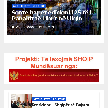
AKTUALITET
KULTURË
Sonte hapet edicioni i 25-të i
Panairit të Librit në Ulqin
AUG 5, 2026
ADMINI
AKTUALITET
POLITIKË
Presidenti i Shqipërisë Bajram