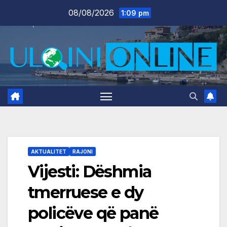
Skip
08/08/2026
1:09 pm
to
content
AKTUALITET
RAJONI
Vijesti: Dëshmia
tmerruese e dy
policëve që panë