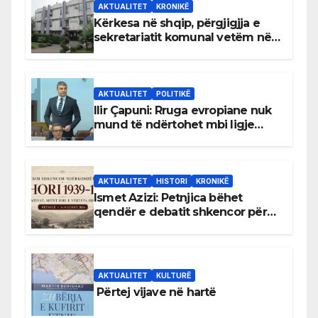
AKTUALITET
KRONIKË
Kërkesa në shqip, përgjigjja e
sekretariatit komunal vetëm në
gjuhën malazeze
AKTUALITET
POLITIKË
Ilir Çapuni: Rruga evropiane nuk
mund të ndërtohet mbi ligje
antikushtetuese
AKTUALITET
HISTORI
KRONIKË
Ismet Azizi: Petnjica bëhet
qendër e debatit shkencor për
Bihorin gjatë viteve 1939–1948
AKTUALITET
KULTURË
Përtej vijave në hartë