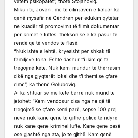
vetëm psikopatët”, thotë Stojanoviq.
Miku i tij, Jovani, me të cilin javën e kaluar ka
qenë mysafir në Qëndren për edukim qytetar
në kuadër të promovimit të filmit dokumentar
për krimet e luftës, thekson se e ka pasur të
rëndë që të vendos të flasë.
“Nuk ishte e lehtë, kryesisht për shkak të
familjeve tona. Është dashur t’i ikim që ta
tregojmë këtë. Nuk kemi mundur të thërrasim
dikë nga gjyqtarët lokal dhe t’i themi se çfarë
dimë”, ka thënë Goluboviq.
Ai ka shtuar se me këtë barrë nuk mund të
jetohet: “Kemi vendosur disa nga ne që të
tregojmë se çfarë kemi parë, sepse 100 prej
neve nuk kanë qenë të gjithë policë të ndyrë,
nuk kanë qenë kriminel lufte. Kanë qenë pesë
ose gjashtë nga ata, jo të gjithë. Kam qenë