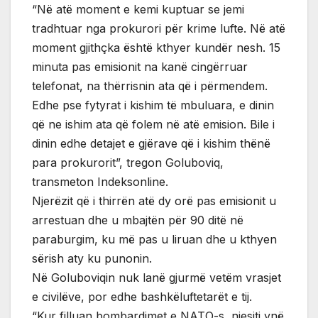
“Në atë moment e kemi kuptuar se jemi
tradhtuar nga prokurori për krime lufte. Në atë
moment gjithçka është kthyer kundër nesh. 15
minuta pas emisionit na kanë cingërruar
telefonat, na thërrisnin ata që i përmendem.
Edhe pse fytyrat i kishim të mbuluara, e dinin
që ne ishim ata që folem në atë emision. Bile i
dinin edhe detajet e gjërave që i kishim thënë
para prokurorit”, tregon Goluboviq,
transmeton Indeksonline.
Njerëzit që i thirrën atë dy orë pas emisionit u
arrestuan dhe u mbajtën për 90 ditë në
paraburgim, ku më pas u liruan dhe u kthyen
sërish aty ku punonin.
Në Goluboviqin nuk lanë gjurmë vetëm vrasjet
e civilëve, por edhe bashkëluftetarët e tij.
“Kur filluan bombardimet e NATO-s, njesiti ynë