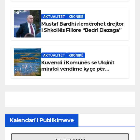
AKTUALITET
KRONIKË
Mustaf Bardhi riemërohet drejtor
i Shkollës Fillore “Bedri Elezaga”
AKTUALITET
KRONIKË
Kuvendi i Komunës së Ulqinit
miratoi vendime kyçe për
mbrojtjen e natyrës dhe
menaxhimin e qëndrueshëm të
burimeve më të çmuara
Kalendari I Publikimeve