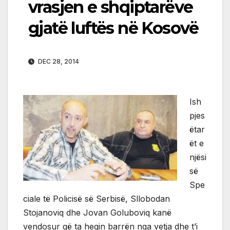
vrasjen e shqiptarëve
gjatë luftës në Kosovë
DEC 28, 2014
Ish
pjes
ëtar
ët e
njësi
së
Spe
ciale të Policisë së Serbisë, Sllobodan
Stojanoviq dhe Jovan Goluboviq kanë
vendosur që ta heqin barrën nga vetja dhe t’i