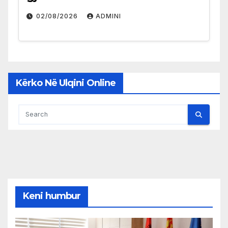
02/08/2026
ADMINI
Kërko Në Ulqini Online
Keni humbur