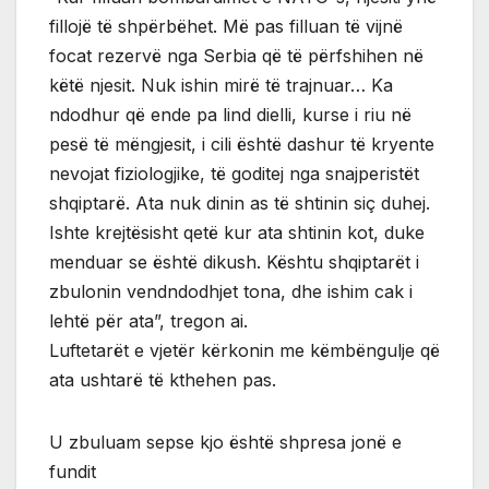
fillojë të shpërbëhet. Më pas filluan të vijnë
focat rezervë nga Serbia që të përfshihen në
këtë njesit. Nuk ishin mirë të trajnuar… Ka
ndodhur që ende pa lind dielli, kurse i riu në
pesë të mëngjesit, i cili është dashur të kryente
nevojat fiziologjike, të goditej nga snajperistët
shqiptarë. Ata nuk dinin as të shtinin siç duhej.
Ishte krejtësisht qetë kur ata shtinin kot, duke
menduar se është dikush. Kështu shqiptarët i
zbulonin vendndodhjet tona, dhe ishim cak i
lehtë për ata”, tregon ai.
Luftetarët e vjetër kërkonin me këmbëngulje që
ata ushtarë të kthehen pas.
U zbuluam sepse kjo është shpresa jonë e
fundit