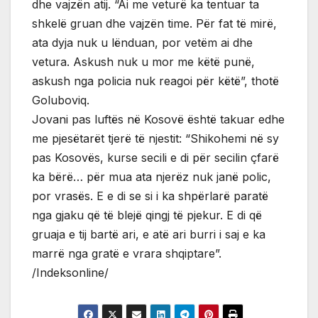
dhe vajzën atij. “Ai me veturë ka tentuar ta
shkelë gruan dhe vajzën time. Për fat të mirë,
ata dyja nuk u lënduan, por vetëm ai dhe
vetura. Askush nuk u mor me këtë punë,
askush nga policia nuk reagoi për këtë”, thotë
Goluboviq.
Jovani pas luftës në Kosovë është takuar edhe
me pjesëtarët tjerë të njestit: “Shikohemi në sy
pas Kosovës, kurse secili e di për secilin çfarë
ka bërë… për mua ata njerëz nuk janë polic,
por vrasës. E e di se si i ka shpërlarë paratë
nga gjaku që të blejë qingj të pjekur. E di që
gruaja e tij bartë ari, e atë ari burri i saj e ka
marrë nga gratë e vrara shqiptare”.
/Indeksonline/