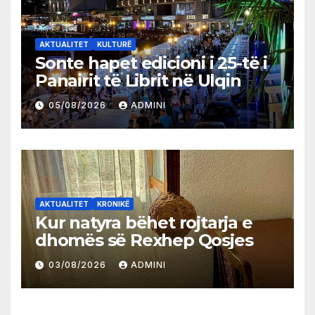
AKTUALITET
KULTURË
Sonte hapet edicioni i 25-të i
Panairit të Librit në Ulqin
05/08/2026
ADMINI
AKTUALITET
KRONIKË
Kur natyra bëhet rojtarja e
dhomës së Rexhep Qosjes
03/08/2026
ADMINI