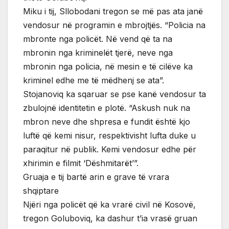
Miku i tij, Sllobodani tregon se më pas ata janë
vendosur në programin e mbrojtjës. “Policia na
mbronte nga policët. Në vend që ta na
mbronin nga kriminelët tjerë, neve nga
mbronin nga policia, në mesin e të cilëve ka
kriminel edhe me të mëdhenj se ata”.
Stojanoviq ka sqaruar se pse kanë vendosur ta
zbulojnë identitetin e plotë. “Askush nuk na
mbron neve dhe shpresa e fundit është kjo
luftë që kemi nisur, respektivisht lufta duke u
paraqitur në publik. Kemi vendosur edhe për
xhirimin e filmit ‘Dëshmitarët’”.
Gruaja e tij bartë arin e grave të vrara
shqiptare
Njëri nga policët që ka vrarë civil në Kosovë,
tregon Goluboviq, ka dashur t’ia vrasë gruan