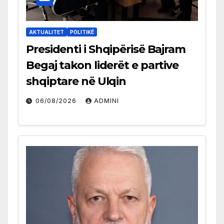
AKTUALITET
POLITIKË
Presidenti i Shqipërisë Bajram
Begaj takon liderët e partive
shqiptare në Ulqin
06/08/2026
ADMINI