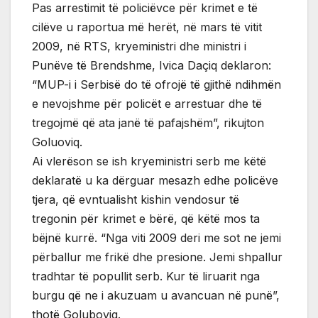
Pas arrestimit të policiëvce për krimet e të
cilëve u raportua më herët, në mars të vitit
2009, në RTS, kryeministri dhe ministri i
Punëve të Brendshme, Ivica Daçiq deklaron:
“MUP-i i Serbisë do të ofrojë të gjithë ndihmën
e nevojshme për policët e arrestuar dhe të
tregojmë që ata janë të pafajshëm”, rikujton
Goluoviq.
Ai vlerëson se ish kryeministri serb me këtë
deklaratë u ka dërguar mesazh edhe policëve
tjera, që evntualisht kishin vendosur të
tregonin për krimet e bërë, që këtë mos ta
bëjnë kurrë. “Nga viti 2009 deri me sot ne jemi
përballur me frikë dhe presione. Jemi shpallur
tradhtar të popullit serb. Kur të liruarit nga
burgu që ne i akuzuam u avancuan në punë”,
thotë Goluboviq.