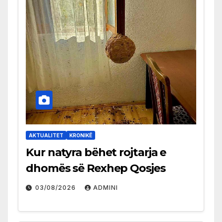
AKTUALITET
KRONIKË
Kur natyra bëhet rojtarja e
dhomës së Rexhep Qosjes
03/08/2026
ADMINI