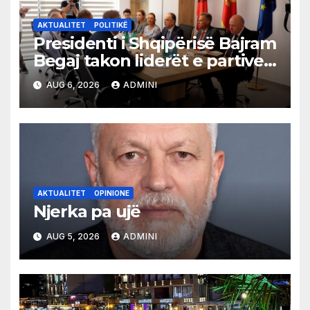
AKTUALITET
POLITIKË
Presidenti i Shqipërisë Bajram
Begaj takon liderët e partive
shqiptare në Ulqin
AUG 6, 2026
ADMINI
AKTUALITET
OPINIONE
Njerka pa ujë
AUG 5, 2026
ADMINI