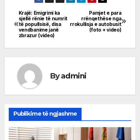
Krajë: Emigrimi ka
Pamjet e para
Post
sjellë rënie të numrit
rrënqethëse nga
të popullsisë, disa
rrokullisja e autobusit
navigation
vendbanime janë
(foto + video)
zbrazur (video)
By
admini
Publikime të ngjashme