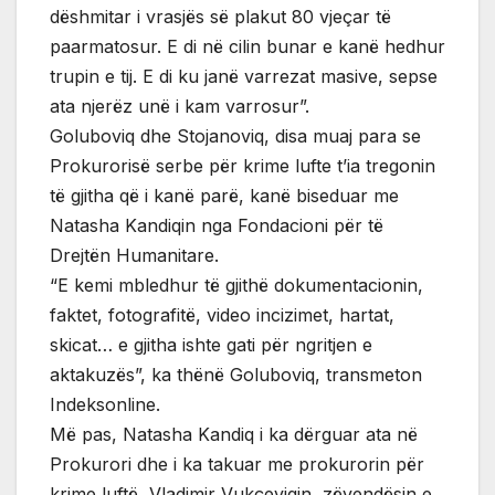
dëshmitar i vrasjës së plakut 80 vjeçar të
paarmatosur. E di në cilin bunar e kanë hedhur
trupin e tij. E di ku janë varrezat masive, sepse
ata njerëz unë i kam varrosur”.
Goluboviq dhe Stojanoviq, disa muaj para se
Prokurorisë serbe për krime lufte t’ia tregonin
të gjitha që i kanë parë, kanë biseduar me
Natasha Kandiqin nga Fondacioni për të
Drejtën Humanitare.
“E kemi mbledhur të gjithë dokumentacionin,
faktet, fotografitë, video incizimet, hartat,
skicat… e gjitha ishte gati për ngritjen e
aktakuzës”, ka thënë Goluboviq, transmeton
Indeksonline.
Më pas, Natasha Kandiq i ka dërguar ata në
Prokurori dhe i ka takuar me prokurorin për
krime luftë, Vladimir Vukçeviqin, zëvendësin e