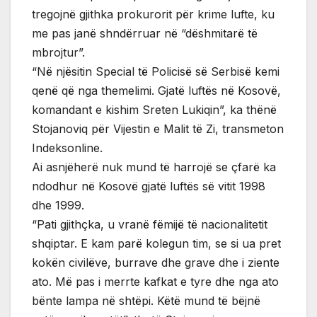
tregojnë gjithka prokurorit për krime lufte, ku
me pas janë shndërruar në “dëshmitarë të
mbrojtur”.
“Në njësitin Special të Policisë së Serbisë kemi
qenë që nga themelimi. Gjatë luftës në Kosovë,
komandant e kishim Sreten Lukiqin”, ka thënë
Stojanoviq për Vijestin e Malit të Zi, transmeton
Indeksonline.
Ai asnjëherë nuk mund të harrojë se çfarë ka
ndodhur në Kosovë gjatë luftës së vitit 1998
dhe 1999.
“Pati gjithçka, u vranë fëmijë të nacionalitetit
shqiptar. E kam parë kolegun tim, se si ua pret
kokën civilëve, burrave dhe grave dhe i ziente
ato. Më pas i merrte kafkat e tyre dhe nga ato
bënte lampa në shtëpi. Këtë mund të bëjnë