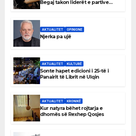
Begaj takon liderët e partive
shqiptare në Ulqin
AKTUALITET
OPINIONE
Njerka pa ujë
AKTUALITET
KULTURË
Sonte hapet edicioni i 25-të i
Panairit të Librit në Ulqin
AKTUALITET
KRONIKË
Kur natyra bëhet rojtarja e
dhomës së Rexhep Qosjes