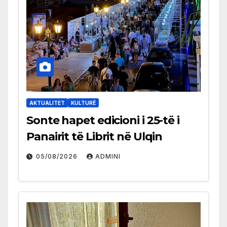
AKTUALITET
KULTURË
Sonte hapet edicioni i 25-të i
Panairit të Librit në Ulqin
05/08/2026
ADMINI