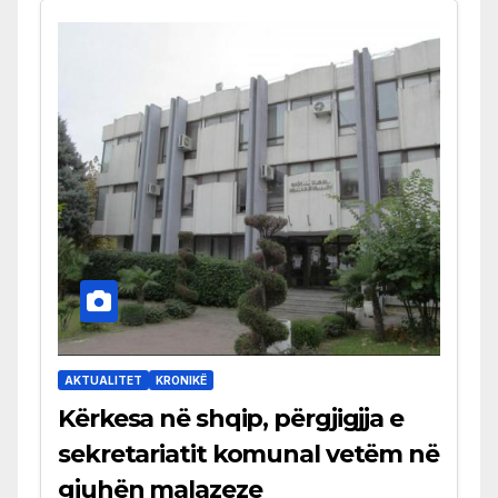
AKTUALITET
KRONIKË
Kërkesa në shqip, përgjigjja e
sekretariatit komunal vetëm në
gjuhën malazeze