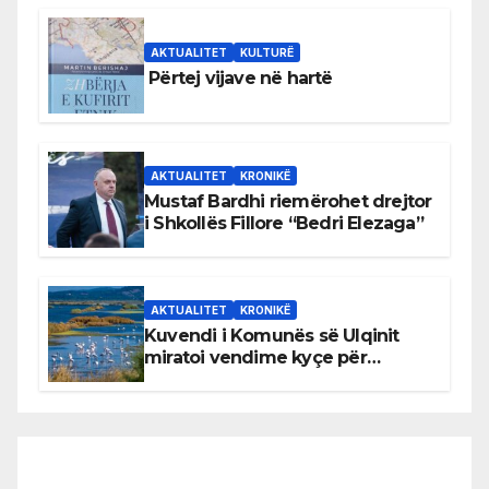
AKTUALITET
KULTURË
Përtej vijave në hartë
AKTUALITET
KRONIKË
Mustaf Bardhi riemërohet drejtor
i Shkollës Fillore “Bedri Elezaga”
AKTUALITET
KRONIKË
Kuvendi i Komunës së Ulqinit
miratoi vendime kyçe për
mbrojtjen e natyrës dhe
menaxhimin e qëndrueshëm të
burimeve më të çmuara