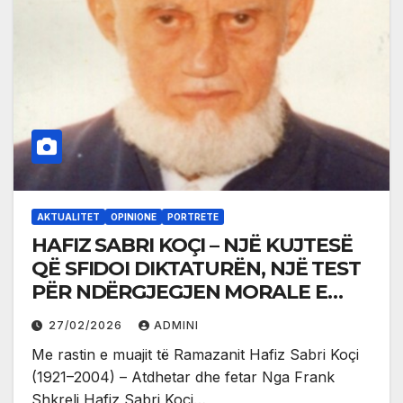
AKTUALITET
OPINIONE
PORTRETE
HAFIZ SABRI KOÇI – NJË KUJTESË
QË SFIDOI DIKTATURËN, NJË TEST
PËR NDËRGJEGJEN MORALE E
POLITIKE TË SHQIPTARËVE SOT
27/02/2026
ADMINI
Me rastin e muajit të Ramazanit Hafiz Sabri Koçi
(1921–2004) – Atdhetar dhe fetar Nga Frank
Shkreli Hafiz Sabri Koçi…