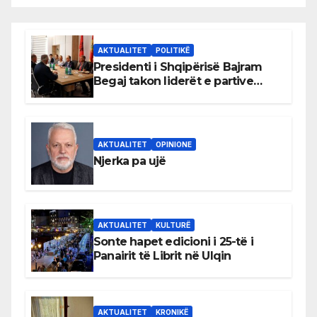
AKTUALITET
POLITIKË
Presidenti i Shqipërisë Bajram
Begaj takon liderët e partive
shqiptare në Ulqin
AKTUALITET
OPINIONE
Njerka pa ujë
AKTUALITET
KULTURË
Sonte hapet edicioni i 25-të i
Panairit të Librit në Ulqin
AKTUALITET
KRONIKË