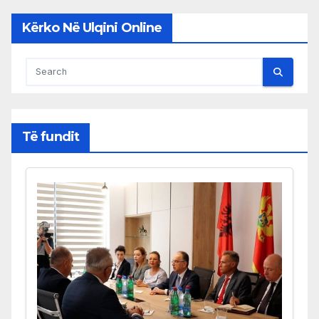
Kërko Në Ulqini Online
Të fundit