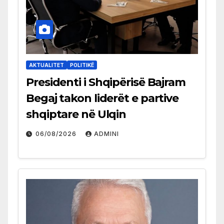
AKTUALITET
POLITIKË
Presidenti i Shqipërisë Bajram
Begaj takon liderët e partive
shqiptare në Ulqin
06/08/2026
ADMINI