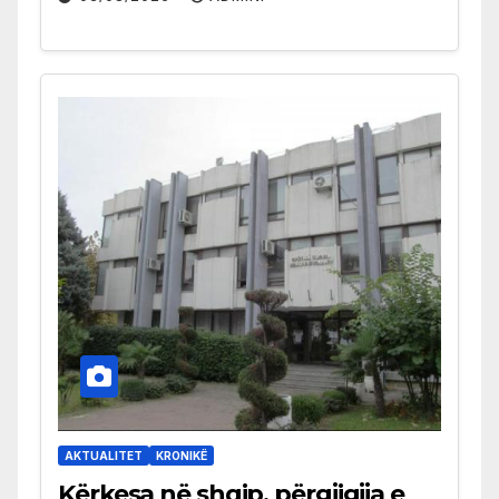
AKTUALITET
KRONIKË
Kërkesa në shqip, përgjigjja e