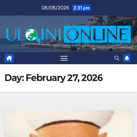
Skip
08/08/2026
2:31 pm
to
content
Day:
February 27, 2026