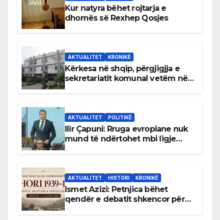
Kur natyra bëhet rojtarja e
dhomës së Rexhep Qosjes
AKTUALITET
KRONIKË
Kërkesa në shqip, përgjigjja e
sekretariatit komunal vetëm në
gjuhën malazeze
AKTUALITET
POLITIKË
Ilir Çapuni: Rruga evropiane nuk
mund të ndërtohet mbi ligje
antikushtetuese
AKTUALITET
HISTORI
KRONIKË
Ismet Azizi: Petnjica bëhet
qendër e debatit shkencor për
Bihorin gjatë viteve 1939–1948