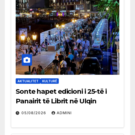
AKTUALITET
KULTURË
Sonte hapet edicioni i 25-të i
Panairit të Librit në Ulqin
05/08/2026
ADMINI