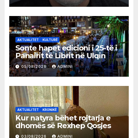
AKTUALITET
KULTURË
Sonte hapet edicioni i 25-të i
Panairit të Librit në Ulqin
05/08/2026
ADMINI
AKTUALITET
KRONIKË
Kur natyra bëhet rojtarja e
dhomës së Rexhep Qosjes
03/08/2026
ADMINI