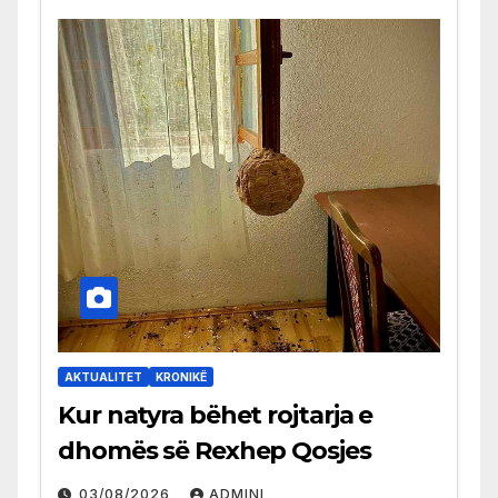
AKTUALITET
KRONIKË
Kur natyra bëhet rojtarja e
dhomës së Rexhep Qosjes
03/08/2026
ADMINI