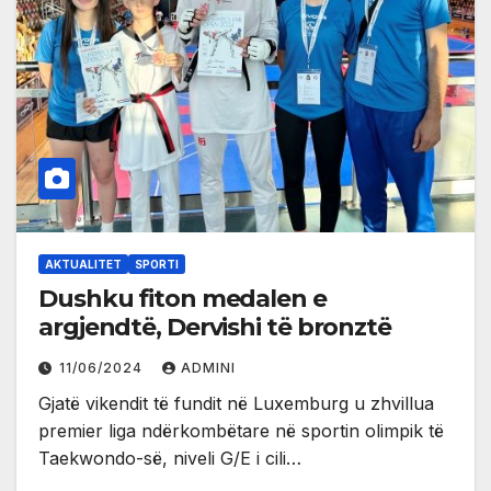
AKTUALITET
SPORTI
Dushku fiton medalen e
argjendtë, Dervishi të bronztë
11/06/2024
ADMINI
Gjatë vikendit të fundit në Luxemburg u zhvillua
premier liga ndërkombëtare në sportin olimpik të
Taekwondo-së, niveli G/E i cili…