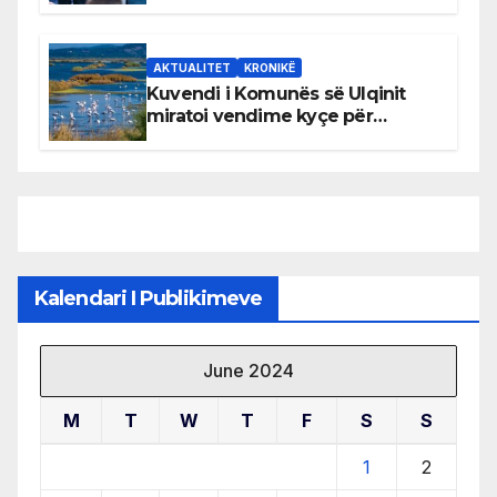
AKTUALITET
KRONIKË
Kuvendi i Komunës së Ulqinit
miratoi vendime kyçe për
mbrojtjen e natyrës dhe
menaxhimin e qëndrueshëm të
burimeve më të çmuara
Kalendari I Publikimeve
June 2024
M
T
W
T
F
S
S
1
2