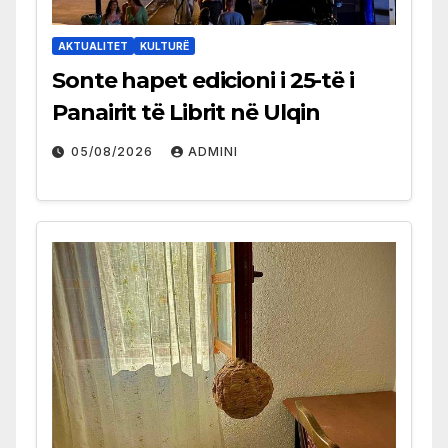
AKTUALITET
KULTURË
Sonte hapet edicioni i 25-të i
Panairit të Librit në Ulqin
05/08/2026
ADMINI