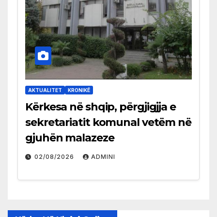
AKTUALITET
KRONIKË
Kërkesa në shqip, përgjigjja e
sekretariatit komunal vetëm në
gjuhën malazeze
02/08/2026
ADMINI