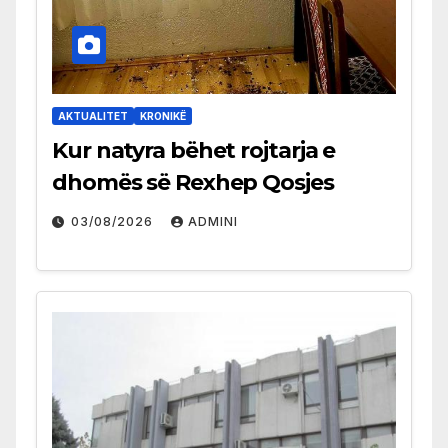
AKTUALITET
KRONIKË
Kur natyra bëhet rojtarja e
dhomës së Rexhep Qosjes
03/08/2026
ADMINI