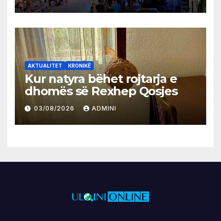
AKTUALITET
KRONIKË
Kur natyra bëhet rojtarja e
dhomës së Rexhep Qosjes
03/08/2026
ADMINI