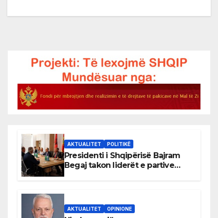
AKTUALITET
POLITIKË
Presidenti i Shqipërisë Bajram
Begaj takon liderët e partive
shqiptare në Ulqin
AKTUALITET
OPINIONE