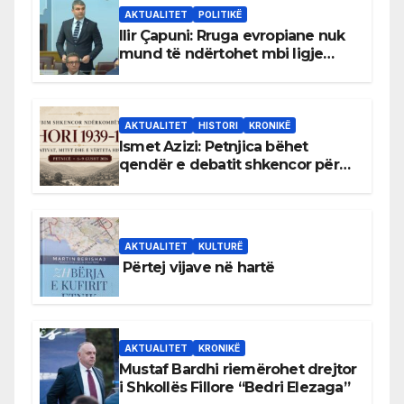
AKTUALITET
POLITIKË
Ilir Çapuni: Rruga evropiane nuk
mund të ndërtohet mbi ligje
antikushtetuese
AKTUALITET
HISTORI
KRONIKË
Ismet Azizi: Petnjica bëhet
qendër e debatit shkencor për
Bihorin gjatë viteve 1939–1948
AKTUALITET
KULTURË
Përtej vijave në hartë
AKTUALITET
KRONIKË
Mustaf Bardhi riemërohet drejtor
i Shkollës Fillore “Bedri Elezaga”