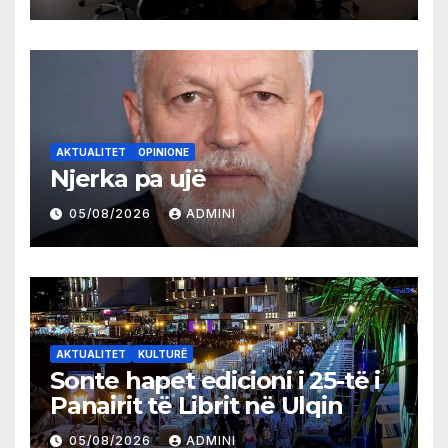
AKTUALITET
OPINIONE
Njerka pa ujë
05/08/2026
ADMINI
AKTUALITET
KULTURË
Sonte hapet edicioni i 25-të i
Panairit të Librit në Ulqin
05/08/2026
ADMINI