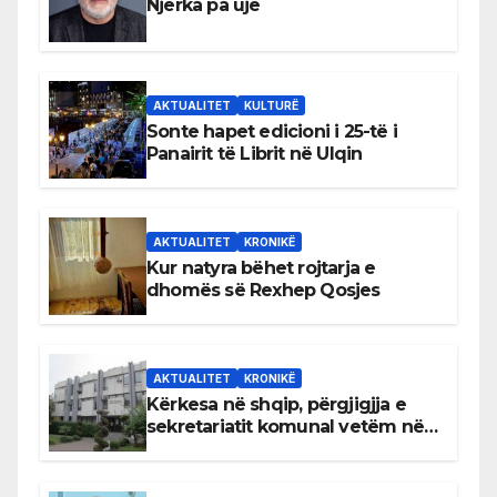
Njerka pa ujë
AKTUALITET
KULTURË
Sonte hapet edicioni i 25-të i
Panairit të Librit në Ulqin
AKTUALITET
KRONIKË
Kur natyra bëhet rojtarja e
dhomës së Rexhep Qosjes
AKTUALITET
KRONIKË
Kërkesa në shqip, përgjigjja e
sekretariatit komunal vetëm në
gjuhën malazeze