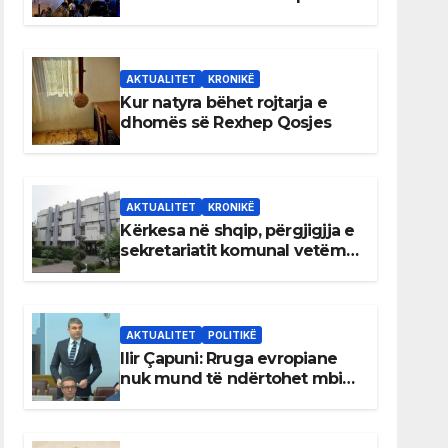
AKTUALITET
KRONIKË
Kur natyra bëhet rojtarja e
dhomës së Rexhep Qosjes
AKTUALITET
KRONIKË
Kërkesa në shqip, përgjigjja e
sekretariatit komunal vetëm
në gjuhën malazeze
AKTUALITET
POLITIKË
Ilir Çapuni: Rruga evropiane
nuk mund të ndërtohet mbi
ligje antikushtetuese