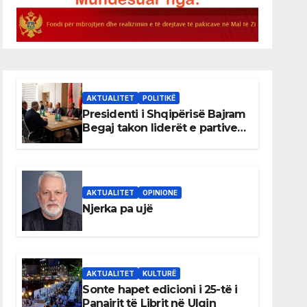
AKTUALITET
POLITIKË
Presidenti i Shqipërisë Bajram
Begaj takon liderët e partive
shqiptare në Ulqin
AKTUALITET
OPINIONE
Njerka pa ujë
AKTUALITET
KULTURË
Sonte hapet edicioni i 25-të i
Panairit të Librit në Ulqin