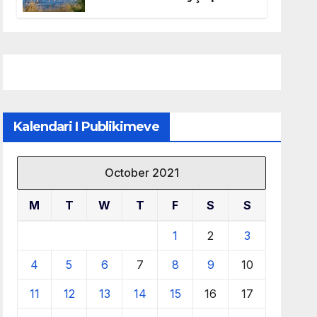
mbrojtjen e natyrës dhe
menaxhimin e qëndrueshëm
të burimeve më të çmuara
Kalendari I Publikimeve
October 2021
M
T
W
T
F
S
S
1
2
3
4
5
6
7
8
9
10
11
12
13
14
15
16
17