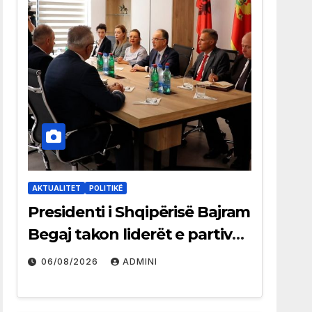
AKTUALITET
POLITIKË
Presidenti i Shqipërisë Bajram
Begaj takon liderët e partive
shqiptare në Ulqin
06/08/2026
ADMINI