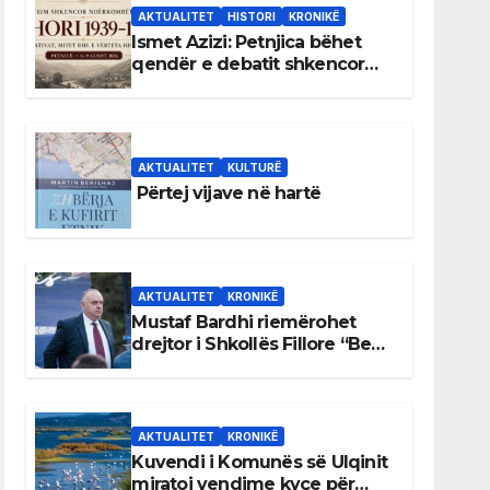
AKTUALITET
HISTORI
KRONIKË
Ismet Azizi: Petnjica bëhet
qendër e debatit shkencor
për Bihorin gjatë viteve 1939–
1948
AKTUALITET
KULTURË
Përtej vijave në hartë
AKTUALITET
KRONIKË
Mustaf Bardhi riemërohet
drejtor i Shkollës Fillore “Bedri
Elezaga”
AKTUALITET
KRONIKË
Kuvendi i Komunës së Ulqinit
miratoi vendime kyçe për