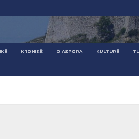
IKË
KRONIKË
DIASPORA
KULTURË
T