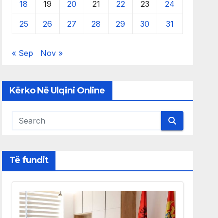
18
19
20
21
22
23
24
25
26
27
28
29
30
31
« Sep
Nov »
Kërko Në Ulqini Online
Të fundit