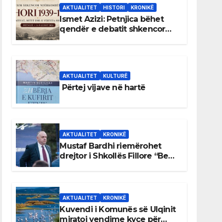
AKTUALITET
HISTORI
KRONIKË
Ismet Azizi: Petnjica bëhet
qendër e debatit shkencor
për Bihorin gjatë viteve 1939–
1948
AKTUALITET
KULTURË
Përtej vijave në hartë
AKTUALITET
KRONIKË
Mustaf Bardhi riemërohet
drejtor i Shkollës Fillore “Bedri
Elezaga”
AKTUALITET
KRONIKË
Kuvendi i Komunës së Ulqinit
miratoi vendime kyçe për