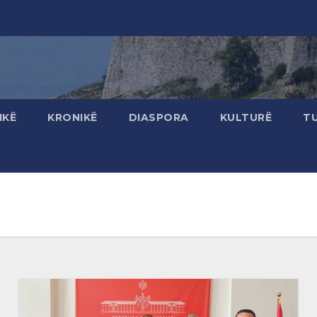
IKË
KRONIKË
DIASPORA
KULTURË
T