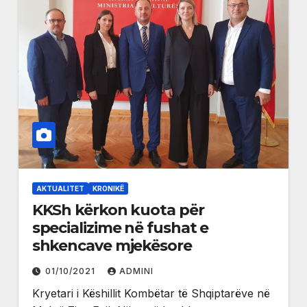
AKTUALITET
KRONIKË
KKSh kërkon kuota për
specializime në fushat e
shkencave mjekësore
01/10/2021
ADMINI
Kryetari i Këshillit Kombëtar të Shqiptarëve në