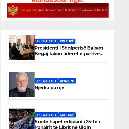
AKTUALITET
POLITIKË
Presidenti i Shqipërisë Bajram
Begaj takon liderët e partive
shqiptare në Ulqin
AKTUALITET
OPINIONE
Njerka pa ujë
AKTUALITET
KULTURË
Sonte hapet edicioni i 25-të i
Panairit të Librit në Ulqin