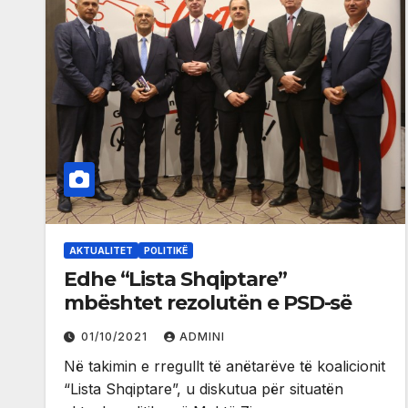
AKTUALITET
POLITIKË
Edhe “Lista Shqiptare”
mbështet rezolutën e PSD-së
01/10/2021
ADMINI
Në takimin e rregullt të anëtarëve të koalicionit
“Lista Shqiptare”, u diskutua për situatën