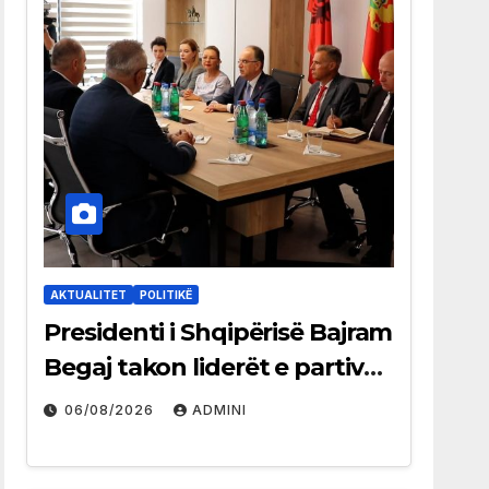
AKTUALITET
POLITIKË
Presidenti i Shqipërisë Bajram
Begaj takon liderët e partive
shqiptare në Ulqin
06/08/2026
ADMINI