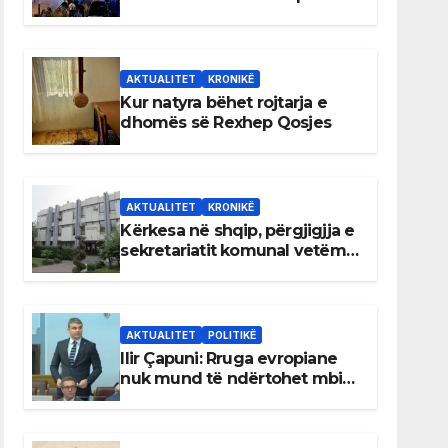
AKTUALITET
KRONIKË
Kur natyra bëhet rojtarja e
dhomës së Rexhep Qosjes
AKTUALITET
KRONIKË
Kërkesa në shqip, përgjigjja e
sekretariatit komunal vetëm
në gjuhën malazeze
AKTUALITET
POLITIKË
Ilir Çapuni: Rruga evropiane
nuk mund të ndërtohet mbi
ligje antikushtetuese