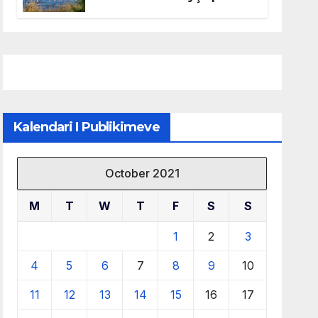
mbrojtjen e natyrës dhe
menaxhimin e qëndrueshëm
të burimeve më të çmuara
Kalendari I Publikimeve
October 2021
M
T
W
T
F
S
S
1
2
3
4
5
6
7
8
9
10
11
12
13
14
15
16
17