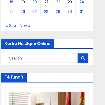
18
19
20
21
22
23
24
25
26
27
28
29
30
31
« Sep
Nov »
Kërko Në Ulqini Online
Të fundit