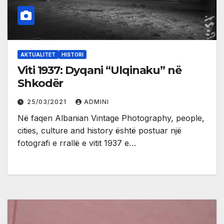
AKTUALITET
HISTORI
Viti 1937: Dyqani “Ulqinaku” në
Shkodër
25/03/2021
ADMINI
Në faqen Albanian Vintage Photography, people,
cities, culture and history është postuar një
fotografi e rrallë e vitit 1937 e…