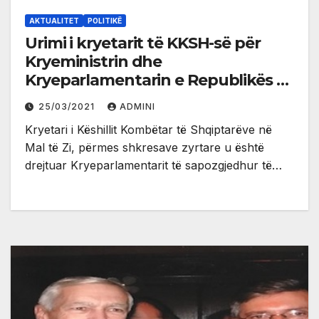
AKTUALITET
POLITIKË
Urimi i kryetarit të KKSH-së për
Kryeministrin dhe
Kryeparlamentarin e Republikës së
Kosovës
25/03/2021
ADMINI
Kryetari i Këshillit Kombëtar të Shqiptarëve në
Mal të Zi, përmes shkresave zyrtare u është
drejtuar Kryeparlamentarit të sapozgjedhur të…