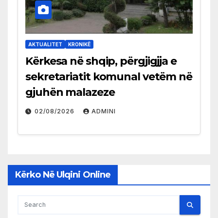
AKTUALITET
KRONIKË
Kërkesa në shqip, përgjigjja e
sekretariatit komunal vetëm në
gjuhën malazeze
02/08/2026
ADMINI
Kërko Në Ulqini Online