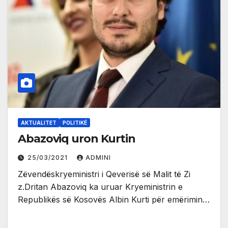
AKTUALITET
POLITIKË
Abazoviq uron Kurtin
25/03/2021
ADMINI
Zëvendëskryeministri i Qeverisë së Malit të Zi
z.Dritan Abazoviq ka uruar Kryeministrin e
Republikës së Kosovës Albin Kurti për emërimin…