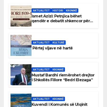
AKTUALITET
HISTORI
KRONIKË
Ismet Azizi: Petnjica bëhet
qendër e debatit shkencor për
Bihorin gjatë viteve 1939–1948
AKTUALITET
KULTURË
Përtej vijave në hartë
AKTUALITET
KRONIKË
Mustaf Bardhi riemërohet drejtor
i Shkollës Fillore “Bedri Elezaga”
AKTUALITET
KRONIKË
Kuvendi i Komunës së Ulqinit