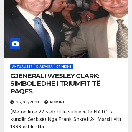
AKTUALITET
DIASPORA
OPINIONE
GJENERALI WESLEY CLARK:
SIMBOL EDHE I TRIUMFIT TË
PAQËS
25/03/2021
ADMINI
(Me rastin e 22-vjetorit të sulmeve të NATO-s
kundër Serbisë) Nga Frank Shkreli 24 Marsi i vitit
1999 është dita…