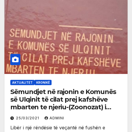
AKTUALITET
KRONIKË
Sëmundjet në rajonin e Komunës
së Ulqinit të cilat prej kafshëve
mbarten te njeriu-(Zoonozat) i
Ruzhdi Hasanagës
25/03/2021
ADMINI
Libër i një rëndësie të veçantë në fushën e