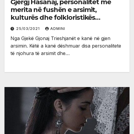
Gjergj Hasanaj, personalitet me
merita në fushën e arsimit,
kulturës dhe folkloristikës
shqiptare
25/03/2021
ADMINI
Nga Gjekë Gjonaj Trieshjanët e kanë në gjen
arsimin. Këtë a kanë dëshmuar disa personalitete
të njohura të arsimit dhe…