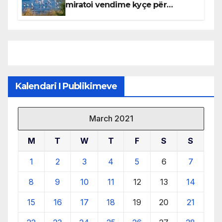
miratoi vendime kyçe për
mbrojtjen e natyrës dhe
menaxhimin e qëndrueshëm të
burimeve më të çmuara
Kalendari I Publikimeve
March 2021
M
T
W
T
F
S
S
1
2
3
4
5
6
7
8
9
10
11
12
13
14
15
16
17
18
19
20
21