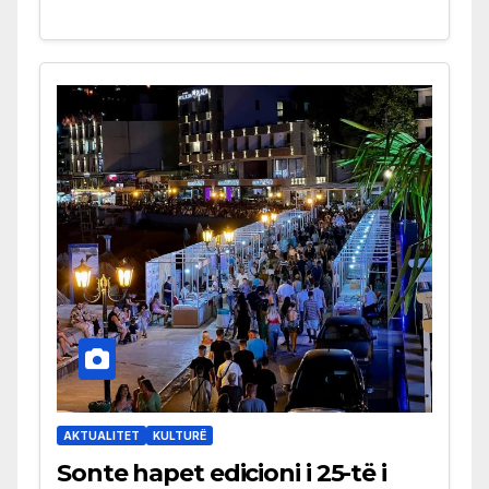
AKTUALITET
KULTURË
Sonte hapet edicioni i 25-të i