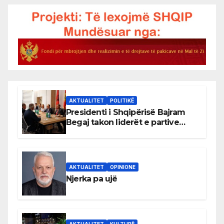
AKTUALITET
POLITIKË
Presidenti i Shqipërisë Bajram
Begaj takon liderët e partive
shqiptare në Ulqin
AKTUALITET
OPINIONE
Njerka pa ujë
AKTUALITET
KULTURË