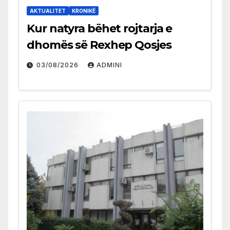
AKTUALITET
KRONIKË
Kur natyra bëhet rojtarja e
dhomës së Rexhep Qosjes
03/08/2026
ADMINI