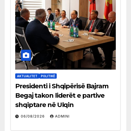
AKTUALITET
POLITIKË
Presidenti i Shqipërisë Bajram
Begaj takon liderët e partive
shqiptare në Ulqin
06/08/2026
ADMINI