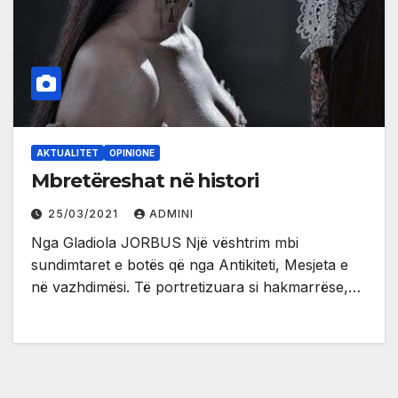
AKTUALITET
OPINIONE
Mbretëreshat në histori
25/03/2021
ADMINI
Nga Gladiola JORBUS Një vështrim mbi
sundimtaret e botës që nga Antikiteti, Mesjeta e
në vazhdimësi. Të portretizuara si hakmarrëse,…