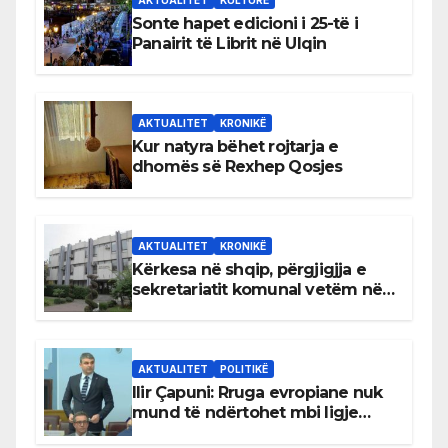
Sonte hapet edicioni i 25-të i
Panairit të Librit në Ulqin
AKTUALITET
KRONIKË
Kur natyra bëhet rojtarja e
dhomës së Rexhep Qosjes
AKTUALITET
KRONIKË
Kërkesa në shqip, përgjigjja e
sekretariatit komunal vetëm në
gjuhën malazeze
AKTUALITET
POLITIKË
Ilir Çapuni: Rruga evropiane nuk
mund të ndërtohet mbi ligje
antikushtetuese