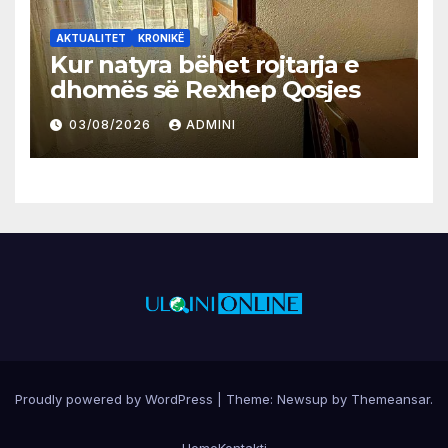
AKTUALITET
KRONIKË
Kur natyra bëhet rojtarja e
dhomës së Rexhep Qosjes
03/08/2026
ADMINI
Proudly powered by WordPress
|
Theme:
Newsup
by
Themeansar
.
Home
Kontakti