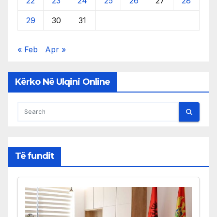
22
23
24
25
26
27
28
29
30
31
« Feb
Apr »
Kërko Në Ulqini Online
Të fundit