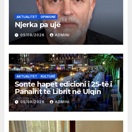
AKTUALITET
OPINIONE
Njerka pa ujë
05/08/2026
ADMINI
AKTUALITET
KULTURË
Sonte hapet edicioni i 25-të i
Panairit të Librit në Ulqin
05/08/2026
ADMINI