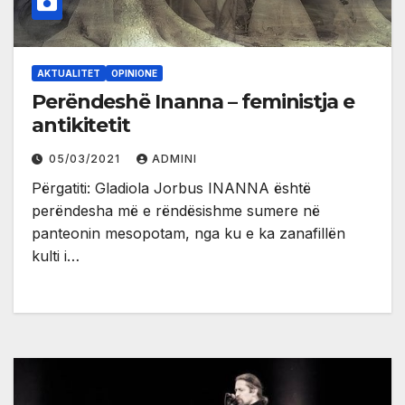
AKTUALITET
OPINIONE
Perëndeshë Inanna – feministja e
antikitetit
05/03/2021
ADMINI
Përgatiti: Gladiola Jorbus INANNA është
perëndesha më e rëndësishme sumere në
panteonin mesopotam, nga ku e ka zanafillën
kulti i…