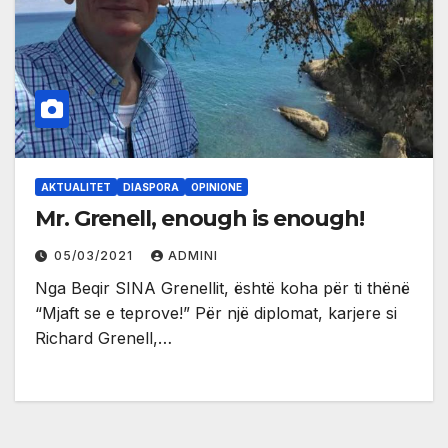
AKTUALITET
DIASPORA
OPINIONE
Mr. Grenell, enough is enough!
05/03/2021
ADMINI
Nga Beqir SINA Grenellit, është koha për ti thënë
“Mjaft se e teprove!” Për një diplomat, karjere si
Richard Grenell,…