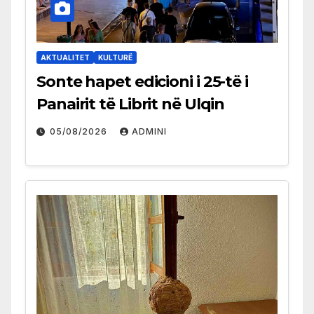
AKTUALITET
KULTURË
Sonte hapet edicioni i 25-të i
Panairit të Librit në Ulqin
05/08/2026
ADMINI