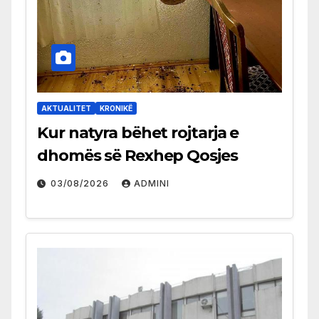
AKTUALITET
KRONIKË
Kur natyra bëhet rojtarja e
dhomës së Rexhep Qosjes
03/08/2026
ADMINI