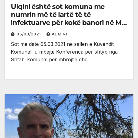
Ulqini është sot komuna me
numrin më të lartë të të
infektuarve për kokë banori në Mal
të Zi
05/03/2021
ADMINI
Sot me datë 05.03.2021 në sallën e Kuvendit
Komunal, u mbajtë Konferenca për shtyp nga
Shtabi komunal për mbrojtje dhe…