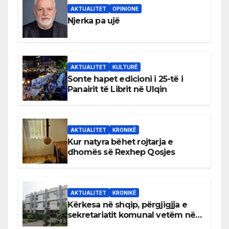
AKTUALITET
OPINIONE
Njerka pa ujë
AKTUALITET
KULTURË
Sonte hapet edicioni i 25-të i
Panairit të Librit në Ulqin
AKTUALITET
KRONIKË
Kur natyra bëhet rojtarja e
dhomës së Rexhep Qosjes
AKTUALITET
KRONIKË
Kërkesa në shqip, përgjigjja e
sekretariatit komunal vetëm në
gjuhën malazeze