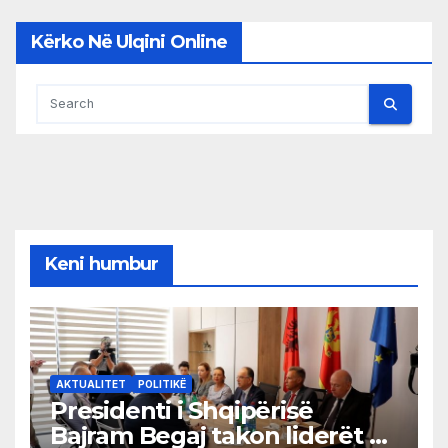
Kërko Në Ulqini Online
Keni humbur
AKTUALITET
POLITIKË
Presidenti i Shqipërisë
Bajram Begaj takon liderët e