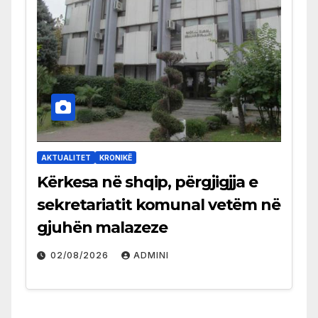
AKTUALITET
KRONIKË
Kërkesa në shqip, përgjigjja e
sekretariatit komunal vetëm në
gjuhën malazeze
02/08/2026
ADMINI