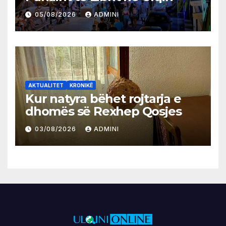
05/08/2026
ADMINI
AKTUALITET
KRONIKË
Kur natyra bëhet rojtarja e
dhomës së Rexhep Qosjes
03/08/2026
ADMINI