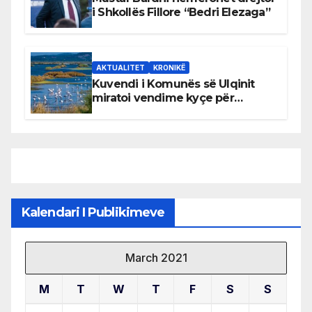
i Shkollës Fillore “Bedri Elezaga”
AKTUALITET
KRONIKË
Kuvendi i Komunës së Ulqinit
miratoi vendime kyçe për
mbrojtjen e natyrës dhe
menaxhimin e qëndrueshëm të
burimeve më të çmuara
Kalendari I Publikimeve
March 2021
M
T
W
T
F
S
S