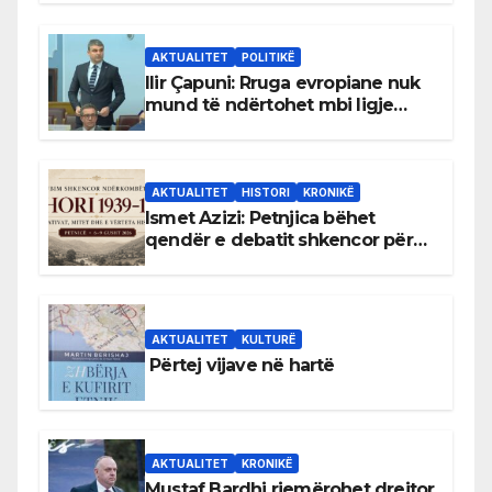
AKTUALITET
POLITIKË
Ilir Çapuni: Rruga evropiane nuk
mund të ndërtohet mbi ligje
antikushtetuese
AKTUALITET
HISTORI
KRONIKË
Ismet Azizi: Petnjica bëhet
qendër e debatit shkencor për
Bihorin gjatë viteve 1939–1948
AKTUALITET
KULTURË
Përtej vijave në hartë
AKTUALITET
KRONIKË
Mustaf Bardhi riemërohet drejtor