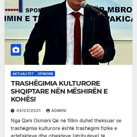
AKTUALITET
OPINIONE
TRASHËGIMIA KULTURORE
SHQIPTARE NËN MËSHIRËN E
KOHËS!
05/03/2021
ADMINI
Nga Qani Osmani Që në fillim duhet theksuar se
trashëgimia kulturore është trashëgimi fizike e
artefakteve dhe objekteve (atributeve) të…