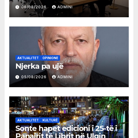
partive shqiptare në Ulqin
06/08/2026
ADMINI
AKTUALITET
OPINIONE
Njerka pa ujë
05/08/2026
ADMINI
AKTUALITET
KULTURË
Sonte hapet edicioni i 25-të i
Panairit të Librit në Ulqin