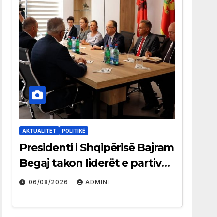
AKTUALITET
POLITIKË
Presidenti i Shqipërisë Bajram
Begaj takon liderët e partive
shqiptare në Ulqin
06/08/2026
ADMINI