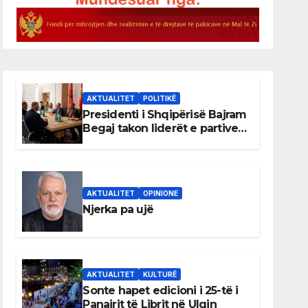
AKTUALITET
POLITIKË
Presidenti i Shqipërisë Bajram
Begaj takon liderët e partive
shqiptare në Ulqin
AKTUALITET
OPINIONE
Njerka pa ujë
AKTUALITET
KULTURË
Sonte hapet edicioni i 25-të i
Panairit të Librit në Ulqin