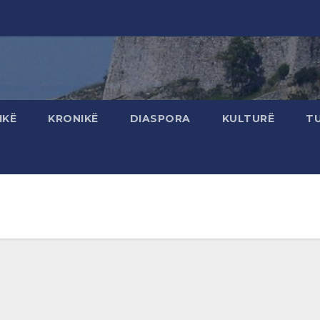
IKË
KRONIKË
DIASPORA
KULTURË
T