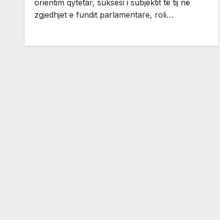
orientim qytetar, suksesi i subjektit të tij në
zgjedhjet e fundit parlamentare, roli…