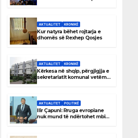
AKTUALITET
KRONIKË
Kur natyra bëhet rojtarja e
dhomës së Rexhep Qosjes
AKTUALITET
KRONIKË
Kërkesa në shqip, përgjigjja e
sekretariatit komunal vetëm
në gjuhën malazeze
AKTUALITET
POLITIKË
Ilir Çapuni: Rruga evropiane
nuk mund të ndërtohet mbi
ligje antikushtetuese