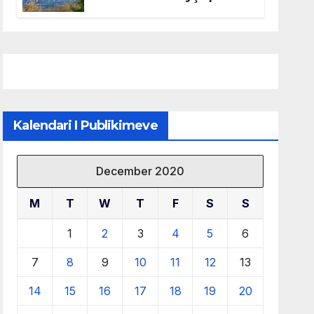
mbrojtjen e natyrës dhe
menaxhimin e qëndrueshëm
të burimeve më të çmuara
Kalendari I Publikimeve
December 2020
M
T
W
T
F
S
S
1
2
3
4
5
6
7
8
9
10
11
12
13
14
15
16
17
18
19
20