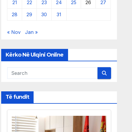
21
22
23
24
25
26
27
28
29
30
31
« Nov
Jan »
Kërko Në Ulqini Online
Të fundit