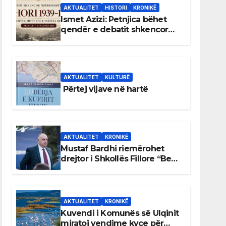
AKTUALITET
HISTORI
KRONIKË
Ismet Azizi: Petnjica bëhet
qendër e debatit shkencor
për Bihorin gjatë viteve 1939–
1948
AKTUALITET
KULTURË
Përtej vijave në hartë
AKTUALITET
KRONIKË
Mustaf Bardhi riemërohet
drejtor i Shkollës Fillore “Bedri
Elezaga”
AKTUALITET
KRONIKË
Kuvendi i Komunës së Ulqinit
miratoi vendime kyçe për