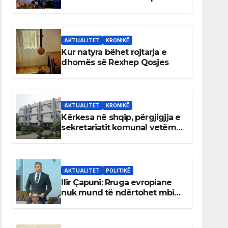
AKTUALITET
KRONIKË
Kur natyra bëhet rojtarja e
dhomës së Rexhep Qosjes
AKTUALITET
KRONIKË
Kërkesa në shqip, përgjigjja e
sekretariatit komunal vetëm
në gjuhën malazeze
AKTUALITET
POLITIKË
Ilir Çapuni: Rruga evropiane
nuk mund të ndërtohet mbi
ligje antikushtetuese