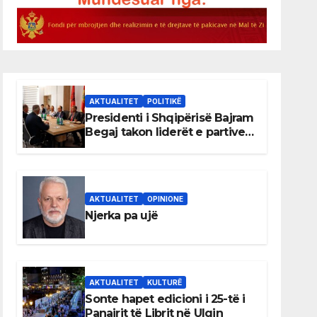
AKTUALITET
POLITIKË
Presidenti i Shqipërisë Bajram
Begaj takon liderët e partive
shqiptare në Ulqin
AKTUALITET
OPINIONE
Njerka pa ujë
AKTUALITET
KULTURË
Sonte hapet edicioni i 25-të i
Panairit të Librit në Ulqin