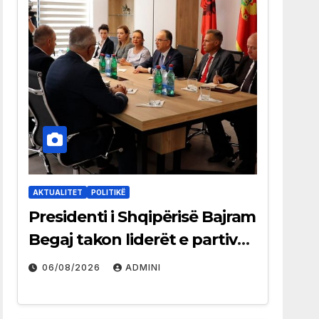
AKTUALITET
POLITIKË
Presidenti i Shqipërisë Bajram
Begaj takon liderët e partive
shqiptare në Ulqin
06/08/2026
ADMINI