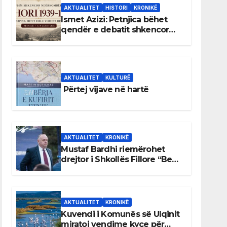
AKTUALITET
HISTORI
KRONIKË
Ismet Azizi: Petnjica bëhet
qendër e debatit shkencor
për Bihorin gjatë viteve 1939–
1948
AKTUALITET
KULTURË
Përtej vijave në hartë
AKTUALITET
KRONIKË
Mustaf Bardhi riemërohet
drejtor i Shkollës Fillore “Bedri
Elezaga”
AKTUALITET
KRONIKË
Kuvendi i Komunës së Ulqinit
miratoi vendime kyçe për