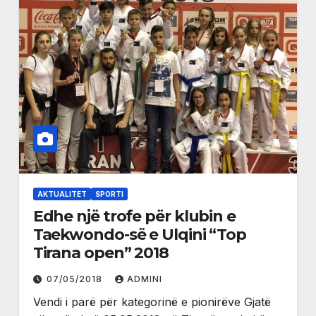
AKTUALITET
SPORTI
Edhe një trofe për klubin e
Taekwondo-së e Ulqini “Top
Tirana open” 2018
07/05/2018
ADMINI
Vendi i parë për kategorinë e pionirëve Gjatë