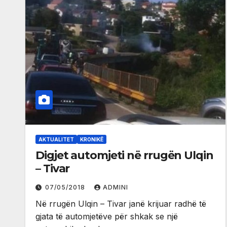
AKTUALITET
KRONIKË
Digjet automjeti në rrugën Ulqin
– Tivar
07/05/2018
ADMINI
Në rrugën Ulqin – Tivar janë krijuar radhë të
gjata të automjetëve për shkak se një