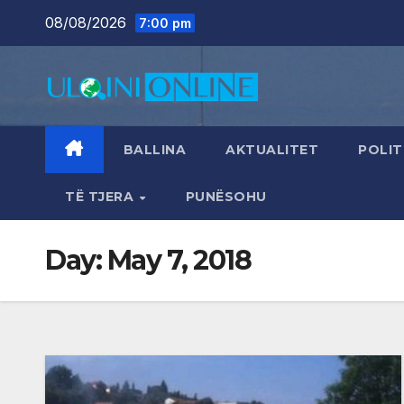
Skip
08/08/2026
7:00 pm
to
content
BALLINA
AKTUALITET
POLIT
TË TJERA
PUNËSOHU
Day:
May 7, 2018