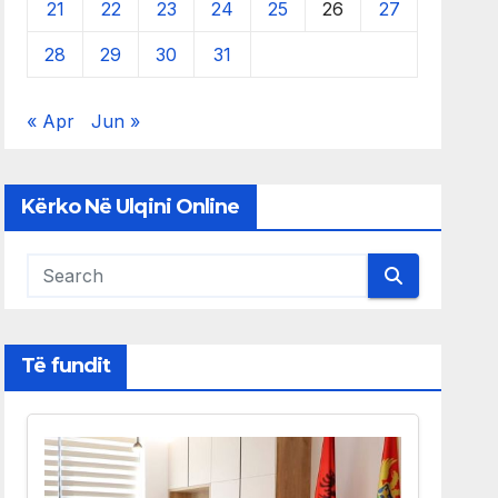
21
22
23
24
25
26
27
28
29
30
31
« Apr
Jun »
Kërko Në Ulqini Online
Të fundit