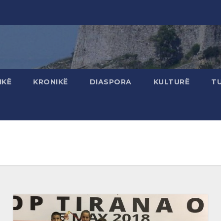
IKË
KRONIKË
DIASPORA
KULTURË
T