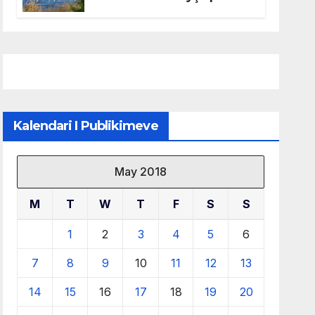
mbrojtjen e natyrës dhe
menaxhimin e qëndrueshëm
të burimeve më të çmuara
Kalendari I Publikimeve
May 2018
M
T
W
T
F
S
S
1
2
3
4
5
6
7
8
9
10
11
12
13
14
15
16
17
18
19
20