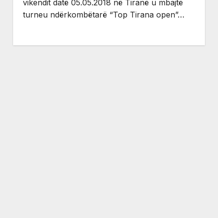
vikendit datë 05.05.2018 në Tiranë u mbajtë
turneu ndërkombëtarë “Top Tirana open”…