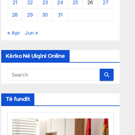
21
22
23
24
25
26
27
28
29
30
31
« Apr
Jun »
Kërko Në Ulqini Online
Të fundit