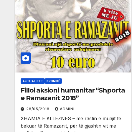
AKTUALITET
KRONIKË
Filloi aksioni humanitar “Shporta
e Ramazanit 2018”
28/05/2018
ADMINI
XHAMIA E KLLEZNËS – me rastin e muajit të
bekuar të Ramazanit, për të gjashtin vit me