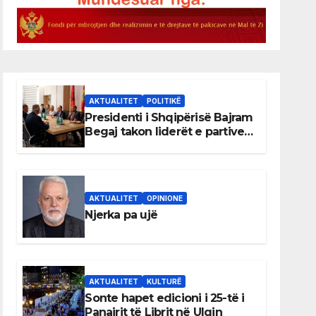
AKTUALITET
POLITIKË
Presidenti i Shqipërisë Bajram
Begaj takon liderët e partive
shqiptare në Ulqin
AKTUALITET
OPINIONE
Njerka pa ujë
AKTUALITET
KULTURË
Sonte hapet edicioni i 25-të i
Panairit të Librit në Ulqin