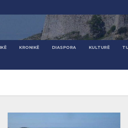
IKË
KRONIKË
DIASPORA
KULTURË
T