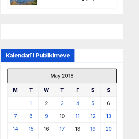
mbrojtjen e natyrës dhe
menaxhimin e qëndrueshëm
të burimeve më të çmuara
Kalendari I Publikimeve
May 2018
M
T
W
T
F
S
S
1
2
3
4
5
6
7
8
9
10
11
12
13
14
15
16
17
18
19
20