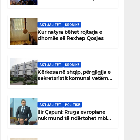
AKTUALITET
KRONIKË
Kur natyra bëhet rojtarja e
dhomës së Rexhep Qosjes
AKTUALITET
KRONIKË
Kërkesa në shqip, përgjigjja e
sekretariatit komunal vetëm
në gjuhën malazeze
AKTUALITET
POLITIKË
Ilir Çapuni: Rruga evropiane
nuk mund të ndërtohet mbi
ligje antikushtetuese