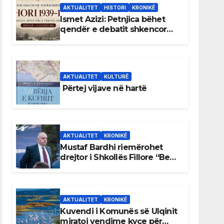
AKTUALITET
HISTORI
KRONIKË
Ismet Azizi: Petnjica bëhet
qendër e debatit shkencor
për Bihorin gjatë viteve 1939–
1948
AKTUALITET
KULTURË
Përtej vijave në hartë
AKTUALITET
KRONIKË
Mustaf Bardhi riemërohet
drejtor i Shkollës Fillore “Bedri
Elezaga”
AKTUALITET
KRONIKË
Kuvendi i Komunës së Ulqinit
miratoi vendime kyçe për