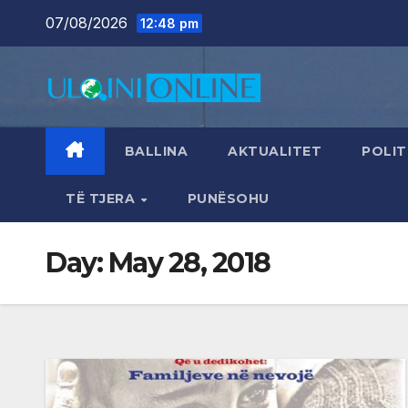
Skip
07/08/2026
12:48 pm
to
content
BALLINA
AKTUALITET
POLIT
TË TJERA
PUNËSOHU
Day:
May 28, 2018