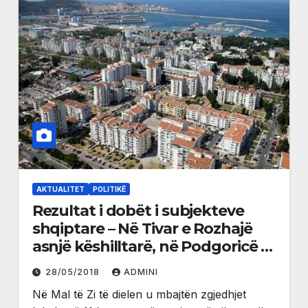
AKTUALITET
POLITIKË
Rezultat i dobët i subjekteve
shqiptare – Në Tivar e Rozhajë
asnjë këshilltarë, në Podgoricë e
Plavë nga një
28/05/2018
ADMINI
Në Mal të Zi të dielen u mbajtën zgjedhjet