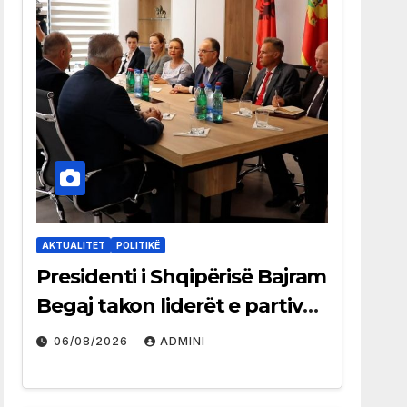
AKTUALITET
POLITIKË
Presidenti i Shqipërisë Bajram
Begaj takon liderët e partive
shqiptare në Ulqin
06/08/2026
ADMINI