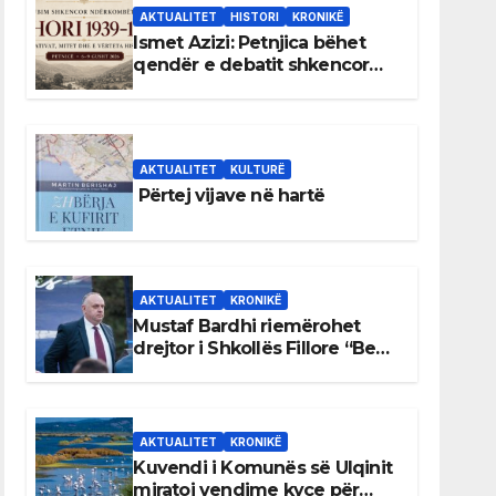
AKTUALITET
HISTORI
KRONIKË
Ismet Azizi: Petnjica bëhet
qendër e debatit shkencor
për Bihorin gjatë viteve 1939–
1948
AKTUALITET
KULTURË
Përtej vijave në hartë
AKTUALITET
KRONIKË
Mustaf Bardhi riemërohet
drejtor i Shkollës Fillore “Bedri
Elezaga”
AKTUALITET
KRONIKË
Kuvendi i Komunës së Ulqinit
miratoi vendime kyçe për