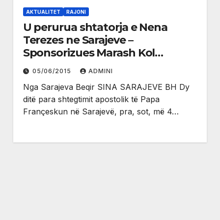
AKTUALITET
RAJONI
U perurua shtatorja e Nena
Terezes ne Sarajeve –
Sponsorizues Marash Kol
Nucullaj nga Koja e Tuzit
05/06/2015
ADMINI
(foto,video)
Nga Sarajeva Beqir SINA SARAJEVE BH Dy
ditë para shtegtimit apostolik të Papa
Françeskun në Sarajevë, pra, sot, më 4…