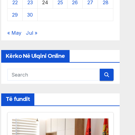
22
23
24
25
26
27
28
29
30
« May
Jul »
Kërko Në Ulqini Online
Të fundit