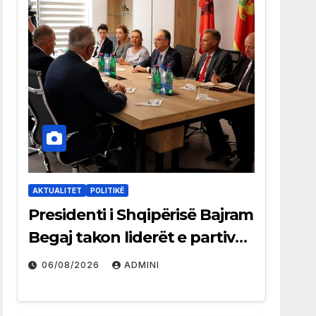
AKTUALITET
POLITIKË
Presidenti i Shqipërisë Bajram
Begaj takon liderët e partive
shqiptare në Ulqin
06/08/2026
ADMINI