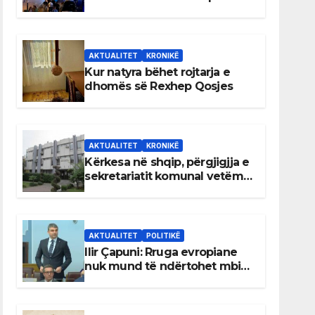
AKTUALITET
KRONIKË
Kur natyra bëhet rojtarja e
dhomës së Rexhep Qosjes
AKTUALITET
KRONIKË
Kërkesa në shqip, përgjigjja e
sekretariatit komunal vetëm
në gjuhën malazeze
AKTUALITET
POLITIKË
Ilir Çapuni: Rruga evropiane
nuk mund të ndërtohet mbi
ligje antikushtetuese