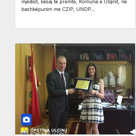
mjedisit, kësaj të premte, Komuna e Ulqinit, në
bashkëpunim me CZIP, UNDP…