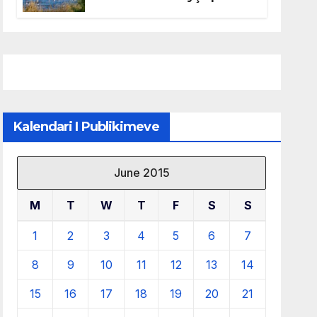
mbrojtjen e natyrës dhe
menaxhimin e qëndrueshëm
të burimeve më të çmuara
Kalendari I Publikimeve
June 2015
M
T
W
T
F
S
S
1
2
3
4
5
6
7
8
9
10
11
12
13
14
15
16
17
18
19
20
21