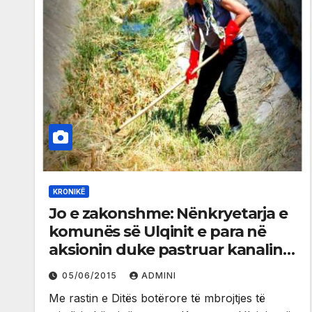
KRONIKË
Jo e zakonshme: Nënkryetarja e
komunës së Ulqinit e para në
aksionin duke pastruar kanalin e
Kripores (foto)
05/06/2015
ADMINI
Me rastin e Ditës botërore të mbrojtjes të