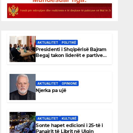
AKTUALITET
POLITIKË
Presidenti i Shqipërisë Bajram
Begaj takon liderët e partive
shqiptare në Ulqin
AKTUALITET
OPINIONE
Njerka pa ujë
AKTUALITET
KULTURË
Sonte hapet edicioni i 25-të i
Panairit të Librit në Ulqin