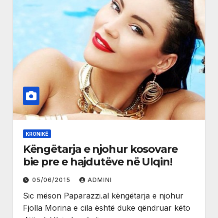
KRONIKË
Këngëtarja e njohur kosovare
bie pre e hajdutëve në Ulqin!
05/06/2015
ADMINI
Sic mëson Paparazzi.al këngëtarja e njohur
Fjolla Morina e cila është duke qëndruar këto