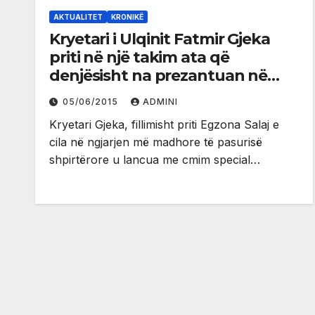
AKTUALITET
KRONIKË
Kryetari i Ulqinit Fatmir Gjeka
priti në një takim ata që
denjësisht na prezantuan në
Festivalin Folklorik Kombëtar të
05/06/2015
ADMINI
Gjirokastrës (foto)
Kryetari Gjeka, fillimisht priti Egzona Salaj e
cila në ngjarjen më madhore të pasurisë
shpirtërore u lancua me cmim special…