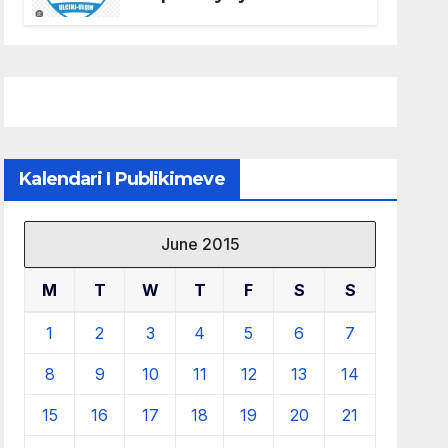
të KF Otrant – Salaj kërkoi
sqarime nga drejtuesit e
klubit
Kalendari I Publikimeve
June 2015
M
T
W
T
F
S
S
1
2
3
4
5
6
7
8
9
10
11
12
13
14
15
16
17
18
19
20
21