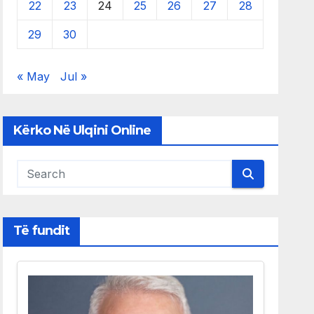
22
23
24
25
26
27
28
29
30
« May
Jul »
Kërko Në Ulqini Online
Të fundit