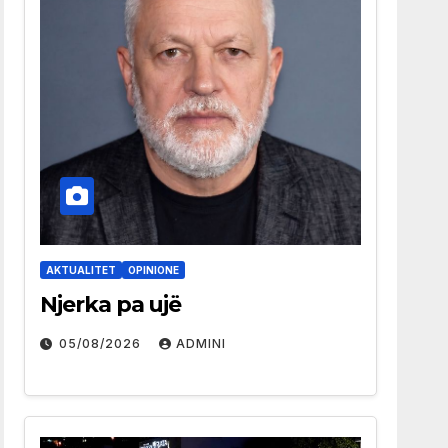
AKTUALITET
OPINIONE
Njerka pa ujë
05/08/2026
ADMINI