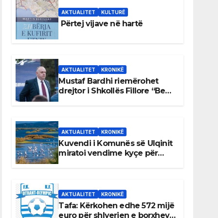
AKTUALITET
KULTURË
Përtej vijave në hartë
AKTUALITET
KRONIKË
Mustaf Bardhi riemërohet
drejtor i Shkollës Fillore “Bedri
Elezaga”
AKTUALITET
KRONIKË
Kuvendi i Komunës së Ulqinit
miratoi vendime kyçe për
mbrojtjen e natyrës dhe
menaxhimin e qëndrueshëm
të burimeve më të çmuara
AKTUALITET
KRONIKË
Tafa: Kërkohen edhe 572 mijë
euro për shlyerjen e borxheve