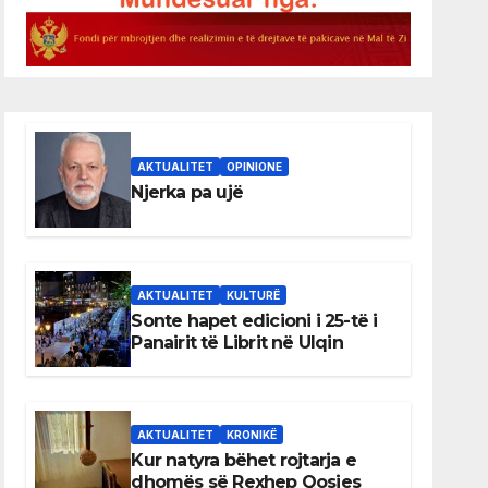
AKTUALITET
OPINIONE
Njerka pa ujë
AKTUALITET
KULTURË
Sonte hapet edicioni i 25-të i
Panairit të Librit në Ulqin
AKTUALITET
KRONIKË
Kur natyra bëhet rojtarja e
dhomës së Rexhep Qosjes