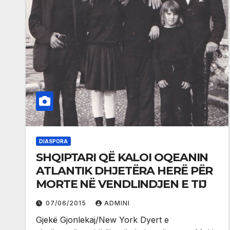
DIASPORA
SHQIPTARI QË KALOI OQEANIN
ATLANTIK DHJETËRA HERË PËR
MORTE NË VENDLINDJEN E TIJ
07/06/2015
ADMINI
Gjekë Gjonlekaj/New York Dyert e