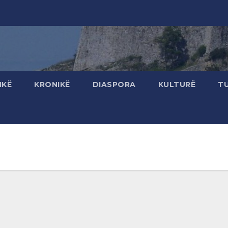
IKË
KRONIKË
DIASPORA
KULTURË
T