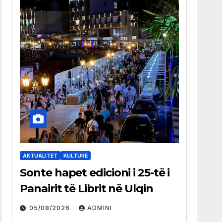
AKTUALITET
KULTURË
Sonte hapet edicioni i 25-të i
Panairit të Librit në Ulqin
05/08/2026
ADMINI