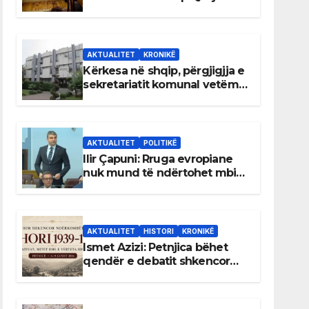
AKTUALITET
KRONIKË
Kërkesa në shqip, përgjigjja e
sekretariatit komunal vetëm
në gjuhën malazeze
AKTUALITET
POLITIKË
Ilir Çapuni: Rruga evropiane
nuk mund të ndërtohet mbi
ligje antikushtetuese
AKTUALITET
HISTORI
KRONIKË
Ismet Azizi: Petnjica bëhet
qendër e debatit shkencor
për Bihorin gjatë viteve 1939–
1948