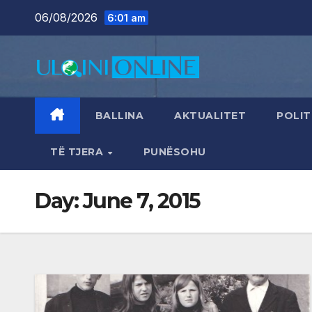
Skip
06/08/2026
6:01 am
to
content
BALLINA
AKTUALITET
POLIT
TË TJERA
PUNËSOHU
Day:
June 7, 2015