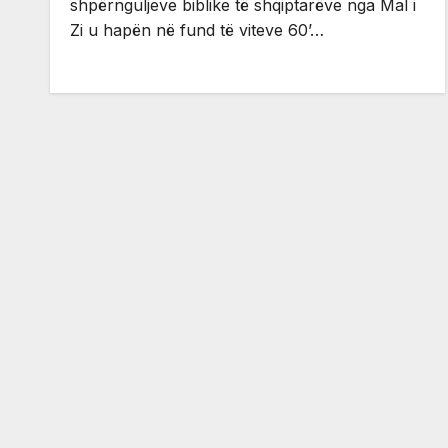
shpërnguljeve biblike të shqiptarëve nga Mal i
Zi u hapën në fund të viteve 60’…