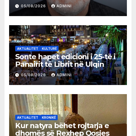
05/08/2026
ADMINI
AKTUALITET
KULTURË
Sonte hapet edicioni i 25-të i
Panairit të Librit në Ulqin
05/08/2026
ADMINI
AKTUALITET
KRONIKË
Kur natyra bëhet rojtarja e
dhomës së Rexhep Qosjes