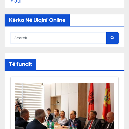
« Jul
Kërko Në Ulqini Online
Të fundit