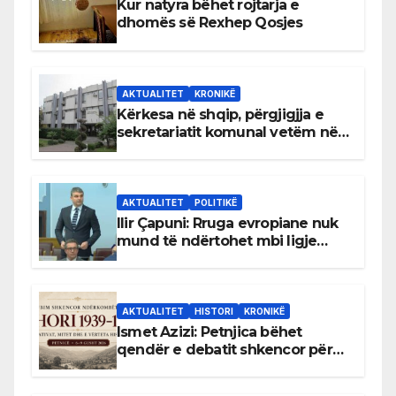
Kur natyra bëhet rojtarja e
dhomës së Rexhep Qosjes
AKTUALITET
KRONIKË
Kërkesa në shqip, përgjigjja e
sekretariatit komunal vetëm në
gjuhën malazeze
AKTUALITET
POLITIKË
Ilir Çapuni: Rruga evropiane nuk
mund të ndërtohet mbi ligje
antikushtetuese
AKTUALITET
HISTORI
KRONIKË
Ismet Azizi: Petnjica bëhet
qendër e debatit shkencor për
Bihorin gjatë viteve 1939–1948