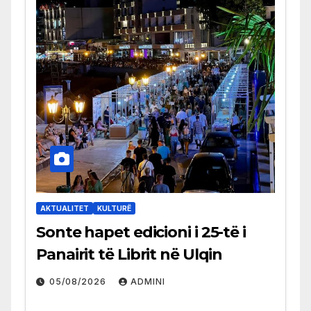
AKTUALITET
KULTURË
Sonte hapet edicioni i 25-të i
Panairit të Librit në Ulqin
05/08/2026
ADMINI