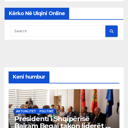
Kërko Në Ulqini Online
Keni humbur
AKTUALITET
POLITIKË
Presidenti i Shqipërisë
Bajram Begaj takon liderët e