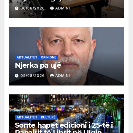
partive shqiptare në Ulqin
06/08/2026
ADMINI
AKTUALITET
OPINIONE
Njerka pa ujë
05/08/2026
ADMINI
AKTUALITET
KULTURË
Sonte hapet edicioni i 25-të i
Panairit të Librit në Ulqin