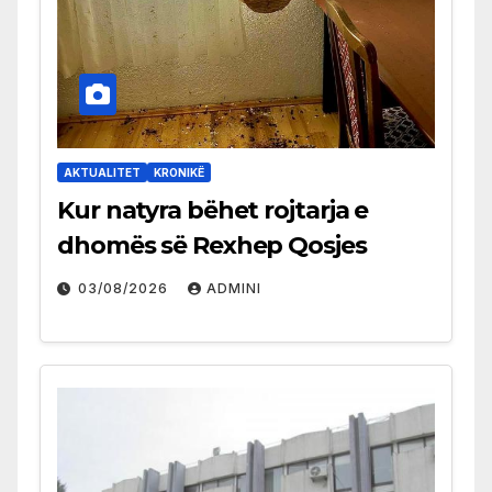
AKTUALITET
KRONIKË
Kur natyra bëhet rojtarja e
dhomës së Rexhep Qosjes
03/08/2026
ADMINI