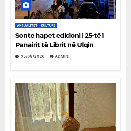
AKTUALITET
KULTURË
Sonte hapet edicioni i 25-të i
Panairit të Librit në Ulqin
05/08/2026
ADMINI