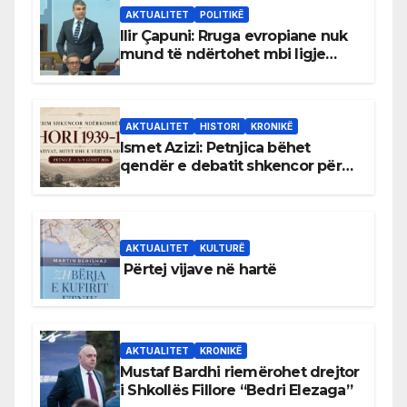
AKTUALITET
POLITIKË
Ilir Çapuni: Rruga evropiane nuk
mund të ndërtohet mbi ligje
antikushtetuese
AKTUALITET
HISTORI
KRONIKË
Ismet Azizi: Petnjica bëhet
qendër e debatit shkencor për
Bihorin gjatë viteve 1939–1948
AKTUALITET
KULTURË
Përtej vijave në hartë
AKTUALITET
KRONIKË
Mustaf Bardhi riemërohet drejtor
i Shkollës Fillore “Bedri Elezaga”