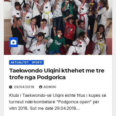
AKTUALITET
SPORTI
Taekwondo Ulqini kthehet me tre
trofe nga Podgorica
29/04/2018
ADMINI
Klubi i Taekwondo-së Ulqini është fitus i kupës së
turneut ndërkombëtarë “Podgorica open” për
vitin 2018. Sot me datë 29.04.2018…