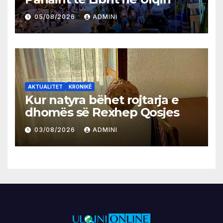
05/08/2026
ADMINI
AKTUALITET
KRONIKË
Kur natyra bëhet rojtarja e
dhomës së Rexhep Qosjes
03/08/2026
ADMINI