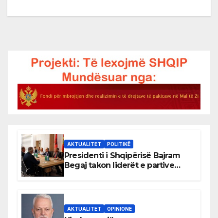
AKTUALITET
POLITIKË
Presidenti i Shqipërisë Bajram
Begaj takon liderët e partive
shqiptare në Ulqin
AKTUALITET
OPINIONE