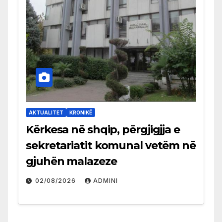
AKTUALITET
KRONIKË
Kërkesa në shqip, përgjigjja e
sekretariatit komunal vetëm në
gjuhën malazeze
02/08/2026
ADMINI