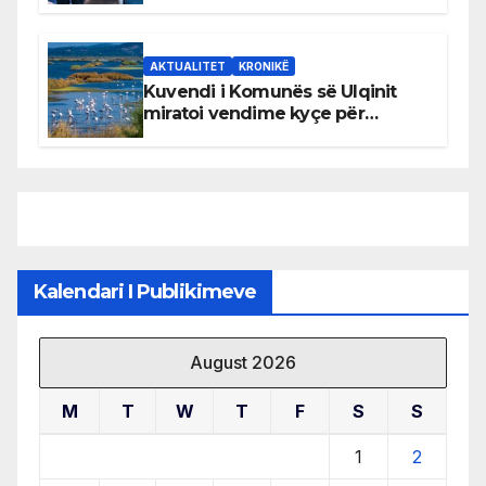
AKTUALITET
KRONIKË
Kuvendi i Komunës së Ulqinit
miratoi vendime kyçe për
mbrojtjen e natyrës dhe
menaxhimin e qëndrueshëm të
burimeve më të çmuara
Kalendari I Publikimeve
August 2026
M
T
W
T
F
S
S
1
2