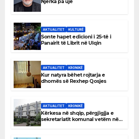
Njerka pa ujë
AKTUALITET
KULTURË
Sonte hapet edicioni i 25-të i
Panairit të Librit në Ulqin
AKTUALITET
KRONIKË
Kur natyra bëhet rojtarja e
dhomës së Rexhep Qosjes
AKTUALITET
KRONIKË
Kërkesa në shqip, përgjigjja e
sekretariatit komunal vetëm në
gjuhën malazeze