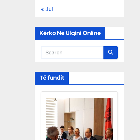
« Jul
Kërko Në Ulqini Online
Të fundit