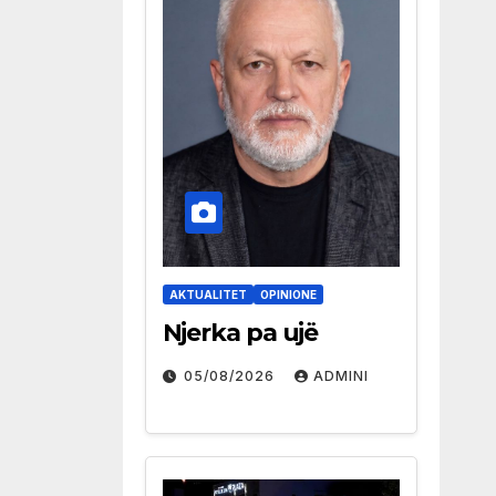
AKTUALITET
OPINIONE
Njerka pa ujë
05/08/2026
ADMINI