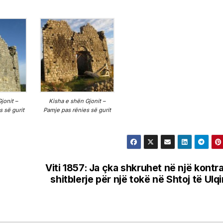
jonit –
Kisha e shën Gjonit –
s së gurit
Pamje pas rënies së gurit
Viti 1857: Ja çka shkruhet në një kontr
shitblerje për një tokë në Shtoj të Ulqi