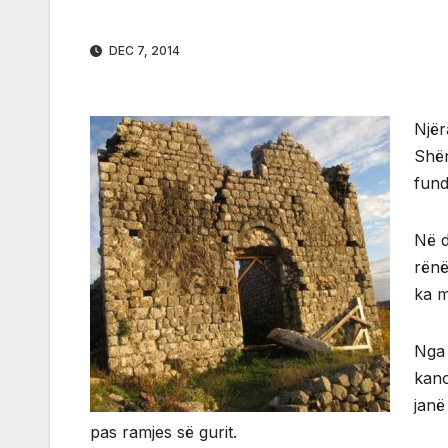
DEC 7, 2014
Njër
Shën
fundi
Në d
rënë
ka m
Nga 
kano
janë
pas ramjes së gurit.