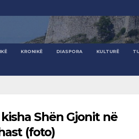
IKË
KRONIKË
DIASPORA
KULTURË
T
kisha Shën Gjonit në
hast (foto)