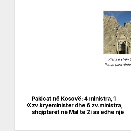
Kisha e shën G
Pamje para rënie
Pakicat në Kosovë: 4 ministra, 1
Post
zv.kryeminister dhe 6 zv.ministra,
navigation
shqiptarët në Mal të Zi as edhe një