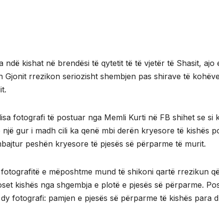
a ndë kishat në brendësi të qytetit të të vjetër të Shasit, ajo 
 Gjonit rrezikon seriozisht shembjen pas shirave të kohëve
t.
isa fotografi të postuar nga Memli Kurti në FB shihet se si 
 një gur i madh cili ka qenë mbi derën kryesore të kishës p
bajtur peshën kryesore të pjesës së përparme të murit.
fotografitë e mëposhtme mund të shikoni qartë rrezikun që
set kishës nga shgembja e plotë e pjesës së përparme. Po
 dy fotografi: pamjen e pjesës së përparme të kishës para 