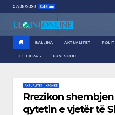
Skip
07/08/2026
3:45 am
to
content
BALLINA
AKTUALITET
POLIT
TË TJERA
PUNËSOHU
AKTUALITET
KRONIKË
Rrezikon shembjen 
qytetin e vjetër të S