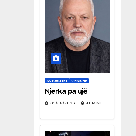
AKTUALITET
OPINIONE
Njerka pa ujë
05/08/2026
ADMINI