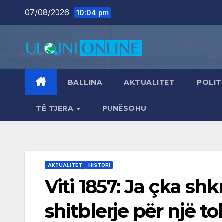
Skip
07/08/2026
10:04 pm
to
content
BALLINA
AKTUALITET
POLIT
TË TJERA
PUNËSOHU
AKTUALITET
HISTORI
Viti 1857: Ja çka sh
shitblerje për një to