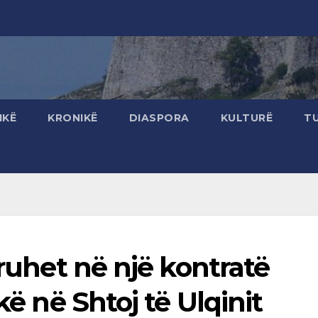
IKË
KRONIKË
DIASPORA
KULTURË
T
kruhet në një kontratë
kë në Shtoj të Ulqinit