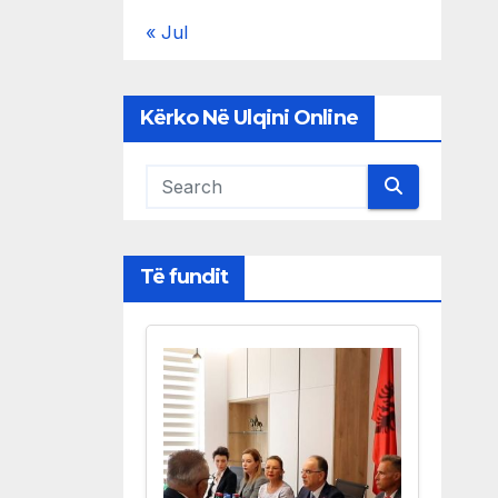
« Jul
Kërko Në Ulqini Online
Të fundit