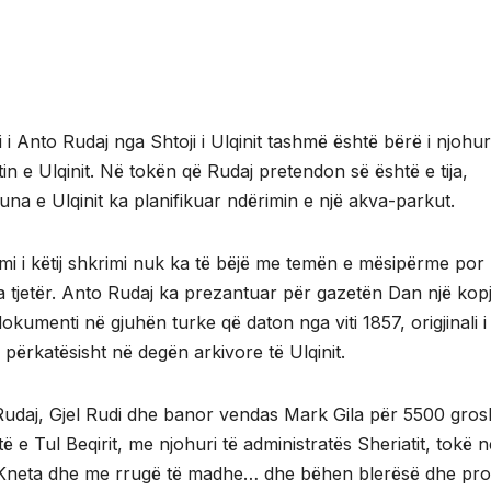
i i Anto Rudaj nga Shtoji i Ulqinit tashmë është bërë i njohu
tin e Ulqinit. Në tokën që Rudaj pretendon së është e tija,
na e Ulqinit ka planifikuar ndërimin e një akva-parkut.
imi i këtij shkrimi nuk ka të bëjë me temën e mësipërme por
a tjetër. Anto Rudaj ka prezantuar për gazetën Dan një kopj
dokumenti në gjuhën turke që daton nga viti 1857, origjinali i
, përkatësisht në degën arkivore të Ulqinit.
udaj, Gjel Rudi dhe banor vendas Mark Gila për 5500 gros
ë e Tul Beqirit, me njohuri të administratës Sheriatit, tokë n
të Kneta dhe me rrugë të madhe… dhe bëhen blerësë dhe pr