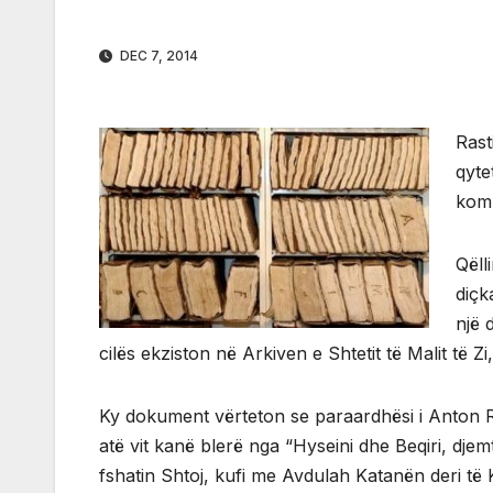
DEC 7, 2014
Rast
qyte
komu
Qëll
diçk
një 
cilës ekziston në Arkiven e Shtetit të Malit të Zi
Ky dokument vërteton se paraardhësi i Anton R
atë vit kanë blerë nga “Hyseini dhe Beqiri, djemt
fshatin Shtoj, kufi me Avdulah Katanën deri 