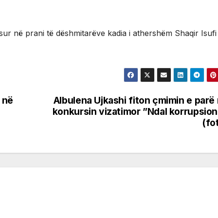
sur në prani të dëshmitarëve kadia i athershëm Shaqir Isuf
 në
Albulena Ujkashi fiton çmimin e parë
konkursin vizatimor ”Ndal korrupsion
(fo