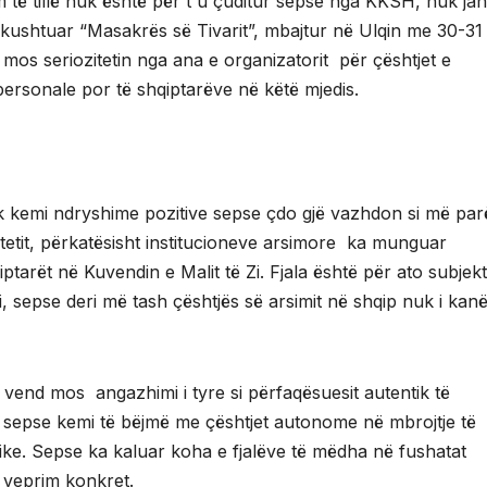
 të tillë nuk është për t´u çuditur sepse nga KKSH, nuk ja
kushtuar “Masakrës së Tivarit”, mbajtur në Ulqin me 30-31
 mos seriozitetin nga ana e organizatorit për çështjet e
personale por të shqiptarëve në këtë mjedis.
 kemi ndryshime pozitive sepse çdo gjë vazhdon si më par
etit, përkatësisht institucioneve arsimore ka munguar
iptarët në Kuvendin e Malit të Zi. Fjala është për ato subjek
, sepse deri më tash çështjës së arsimit në shqip nuk i kan
 vend mos angazhimi i tyre si përfaqësuesit autentik të
 sepse kemi të bëjmë me çështjet autonome në mbrojtje të
tike. Sepse ka kaluar koha e fjalëve të mëdha në fushatat
 veprim konkret.