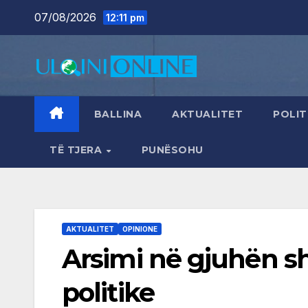
Skip
07/08/2026
12:11 pm
to
content
BALLINA
AKTUALITET
POLIT
TË TJERA
PUNËSOHU
AKTUALITET
OPINIONE
Arsimi në gjuhën sh
politike