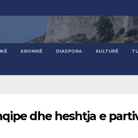
IKË
KRONIKË
DIASPORA
KULTURË
T
qipe dhe heshtja e parti