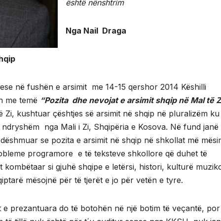
është nënshtrim
Nga Nail Draga
hqip
ese në fushën e arsimit me 14-15 qershor 2014 Këshilli
in me temë
“Pozita dhe nevojat e arsimit shqip në Mal të Z
të Zi, kushtuar çështjes së arsimit në shqip në pluralizëm k
ë ndryshëm nga Mali i Zi, Shqipëria e Kosova. Në fund janë
dëshmuar se pozita e arsimit në shqip në shkollat më mës
robleme programore e të teksteve shkollore që duhet të
t kombëtaar si gjuhë shqipe e letërsi, histori, kulturë muzik
hqiptarë mësojnë për të tjerët e jo për vetën e tyre.
e prezantuara do të botohën në një botim të veçantë, por 