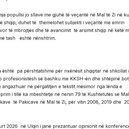
a popullsi jo sllave me gjuhë të veçantë në Mal të Zi në k
 në shqip, duhet të themelohet subjekti i veçantë me emrin
avor të mbrojtjës dhe të avancimit të arsimit shqip në këtë m
i më tash është nënshtrim.
a është pa përshtatshme për nxënësit shqiptar në shkollat
 grup profesionistësh së bashku me KKSH-ën dhe shtëpinë bo
të angazhuar në përgatitjen e tekstit mësimor nga lënda e
eprim i tillë ka mbeshtetje në nenin 79 të Kushtetutës së Mali
itikave të Pakicave në Mal të Zi, për vitin 2008, 2019 dhe 2
urt 2026 në Ulqin i janë prezantuar opinionit në konferenc