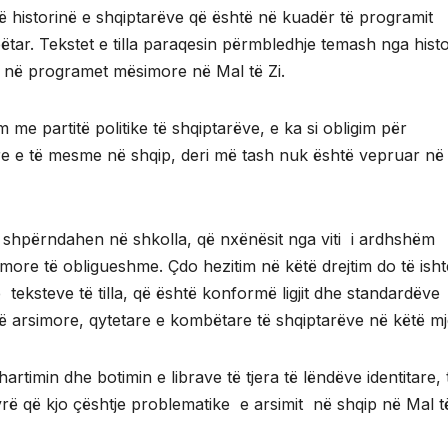
në historinë e shqiptarëve që është në kuadër të programit
tar. Tekstet e tilla paraqesin përmbledhje temash nga histo
 në programet mësimore në Mal të Zi.
 partitë politike të shqiptarëve, e ka si obligim për
llore e të mesme në shqip, deri më tash nuk është vepruar në
ë shpërndahen në shkolla, që nxënësit nga viti i ardhshëm
more të obligueshme. Çdo hezitim në këtë drejtim do të isht
 teksteve të tilla, që është konformë ligjit dhe standardëve
 arsimore, qytetare e kombëtare të shqiptarëve në këtë mj
imin dhe botimin e librave të tjera të lëndëve identitare, 
ë që kjo çështje problematike e arsimit në shqip në Mal të