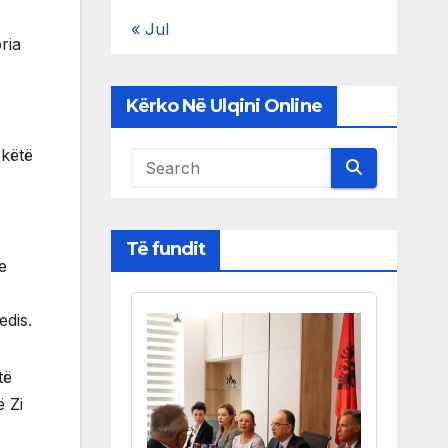
« Jul
ria
Kërko Në Ulqini Online
 këtë
Të fundit
e
edis.
të
 Zi