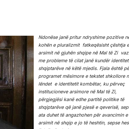
Ndonëse janë pritur ndryshime pozitive n
kohën e pluralizmit fatkeqësisht çështja 
arsimit në gjuhën shqipe në Mal të Zi va
me probleme të cilat janë kundër identiteti
shqiptarëve në këtë mjedis. Fjala është pë
programet mësimore e tekstet shkollore 
lëndet e identitetit kombëtar, ku përveç
institucioneve arsimore në Mal të Zi,
përgjegjësi kanë edhe partitë politike të
shqiptarëve që janë pjesë e qeverisë, sep
ata duhet të angazhohen për avancimin e
arsimit në shqip e jo të heshtin, sepse hes