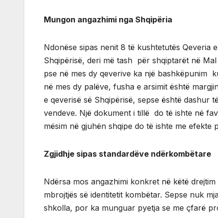
Mungon angazhimi nga Shqipëria
Ndonëse sipas nenit 8 të kushtetutës Qeveria e 
Shqipërisë, deri më tash për shqiptarët në Mal
pse në mes dy qeverive ka një bashkëpunim k
në mes dy palëve, fusha e arsimit është margj
e qeverisë së Shqipërisë, sepse është dashur
vendeve. Një dokument i tillë do të ishte në fa
mësim në gjuhën shqipe do të ishte me efekte p
Zgjidhje sipas standardëve ndërkombëtare
Ndërsa mos angazhimi konkret në këtë drejtim 
mbrojtjës së identitetit kombëtar. Sepse nuk mj
shkolla, por ka munguar pyetja se me çfarë pr