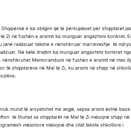
Shqipërisë e ka obligim që të përkujdeset për shqiptarët ja
 të Zi në fushën e arsimit ka munguar angazhimi konkret. 
u janë realizuar takime e nënshkruar marrëveshje të ndr
inalizuar. Në këtë drejtim ka munguar angazhimi konkret ng
 të nënshkruhet Memorandumi në fushën e arsimit në mes d
vor të shqiptarëve në Mal të Zi, ku arsimi në shqip në shkol
ozitive.
nuk mund të arsyetohet me asgjë, sepse arsimi është baza
afton të thuhet se shqiptarët në Mal të Zi mësojnë shqip në
ogramësh mësimore mësojnë dhe cilat tekste shkollore i