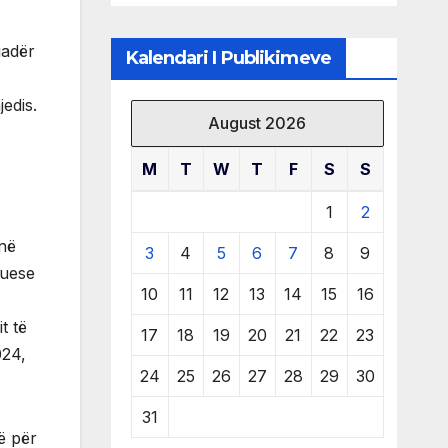
të burimeve më
të çmuara
uadër
Kalendari I Publikimeve
jedis.
August 2026
M
T
W
T
F
S
S
1
2
 në
3
4
5
6
7
8
9
tuese
10
11
12
13
14
15
16
t të
17
18
19
20
21
22
23
024,
24
25
26
27
28
29
30
31
ë për