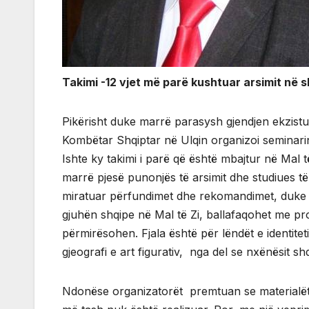
Takimi -12 vjet më parë kushtuar arsimit në s
Pikërisht duke marrë parasysh gjendjen ekzistu
Kombëtar Shqiptar në Ulqin organizoi seminar
Ishte ky takimi i parë që është mbajtur në Mal 
marrë pjesë punonjës të arsimit dhe studiues t
miratuar përfundimet dhe rekomandimet, duke 
gjuhën shqipe në Mal të Zi, ballafaqohet me p
përmirësohen. Fjala është për lëndët e identiteti
gjeografi e art figurativ, nga del se nxënësit s
Ndonëse organizatorët premtuan se materialët 