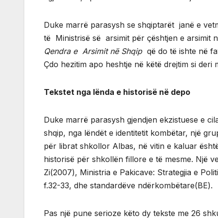
Duke marrë parasysh se shqiptarët janë e vetmj
të Ministrisë së arsimit për çështjen e arsimit
Qendra e Arsimit në Shqip
që do të ishte në f
Çdo hezitim apo heshtje në këtë drejtim si der
Tekstet nga lënda e historisë në depo
Duke marrë parasysh gjendjen ekzistuese e cil
shqip, nga lëndët e identitetit kombëtar, një
për librat shkollor Albas, në vitin e kaluar ësh
historisë për shkollën fillore e të mesme. Një v
Zi(2007), Ministria e Pakicave: Strategjia e Pol
f.32-33, dhe standardëve ndërkombëtare(BE).
Pas një pune serioze këto dy tekste me 26 shk