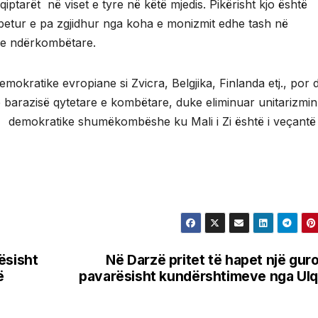
ptarët në viset e tyre në këtë mjedis. Pikërisht kjo është
betur e pa zgjidhur nga koha e monizmit edhe tash në
ëve ndërkombëtare.
okratike evropiane si Zvicra, Belgjika, Finlanda etj., por 
ë barazisë qytetare e kombëtare, duke eliminuar unitarizmin
et demokratike shumëkombëshe ku Mali i Zi është i veçantë
ësisht
Në Darzë pritet të hapet një gur
ë
pavarësisht kundërshtimeve nga Ulq