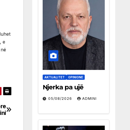
duhet
, e
 në
AKTUALITET
OPINIONE
Njerka pa ujë
05/08/2026
ADMINI
ore
ini