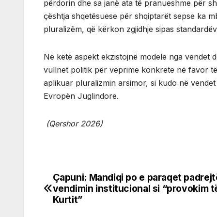
përdorin dhe sa janë ata të pranueshme për shqi
çështja shqetësuese për shqiptarët sepse ka m
pluralizëm, që kërkon zgjidhje sipas standard
Në këtë aspekt ekzistojnë modele nga vendet dem
vullnet politik për veprime konkrete në favor t
aplikuar pluralizmin arsimor, si kudo në vend
Evropën Juglindore.
(Qershor 2026)
Çapuni: Mandiqi po e paraqet padrejt
Post
vendimin institucional si “provokim t
navigation
Kurtit”