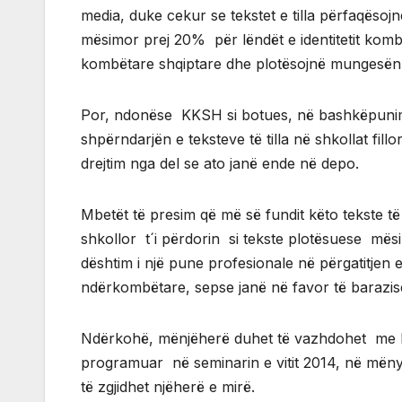
media, duke cekur se tekstet e tilla përfaqësoj
mësimor prej 20% për lëndët e identitetit kombë
kombëtare shqiptare dhe plotësojnë mungesën
Por, ndonëse KKSH si botues, në bashkëpunim me
shpërndarjën e teksteve të tilla në shkollat fi
drejtim nga del se ato janë ende në depo.
Mbetët të presim që më së fundit këto tekste t
shkollor t´i përdorin si tekste plotësuese mësi
dështim i një pune profesionale në përgatitjen e
ndërkombëtare, sepse janë në favor të barazisë
Ndërkohë, mënjëherë duhet të vazhdohet me hart
programuar në seminarin e vitit 2014, në mënyr
të zgjidhet njëherë e mirë.