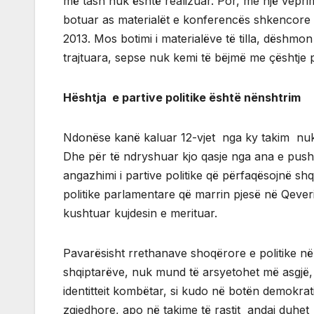
më tash nuk është realizuar. Por, me një veprim
botuar as materialët e konferencës shkencore 
2013. Mos botimi i materialëve të tilla, dëshmon
trajtuara, sepse nuk kemi të bëjmë me çështje 
Hështja e partive politike është nënshtrim
Ndonëse kanë kaluar 12-vjet nga ky takim nuk
Dhe për të ndryshuar kjo qasje nga ana e pusht
angazhimi i partive politike që përfaqësojnë shq
politike parlamentare që marrin pjesë në Qeveri
kushtuar kujdesin e merituar.
Pavarësisht rrethanave shoqërore e politike në
shqiptarëve, nuk mund të arsyetohet më asgjë,
identitteit kombëtar, si kudo në botën demokra
zgjedhore, apo në takime të rastit andaj duhet