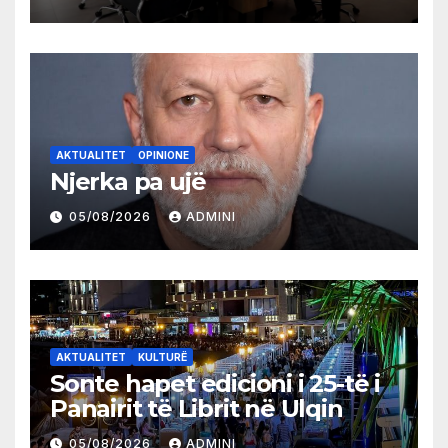
AKTUALITET
OPINIONE
Njerka pa ujë
05/08/2026
ADMINI
AKTUALITET
KULTURË
Sonte hapet edicioni i 25-të i
Panairit të Librit në Ulqin
05/08/2026
ADMINI