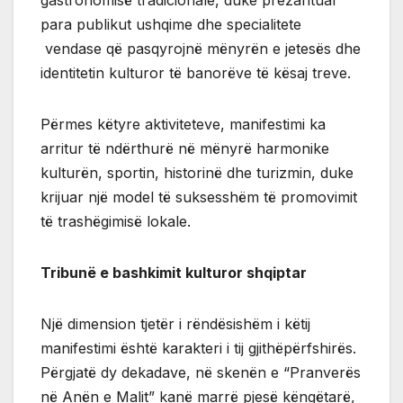
para publikut ushqime dhe specialitete
vendase që pasqyrojnë mënyrën e jetesës dhe
identitetin kulturor të banorëve të kësaj treve.
Përmes këtyre aktiviteteve, manifestimi ka
arritur të ndërthurë në mënyrë harmonike
kulturën, sportin, historinë dhe turizmin, duke
krijuar një model të suksesshëm të promovimit
të trashëgimisë lokale.
Tribunë e bashkimit kulturor shqiptar
Një dimension tjetër i rëndësishëm i këtij
manifestimi është karakteri i tij gjithëpërfshirës.
Përgjatë dy dekadave, në skenën e “Pranverës
në Anën e Malit” kanë marrë pjesë këngëtarë,