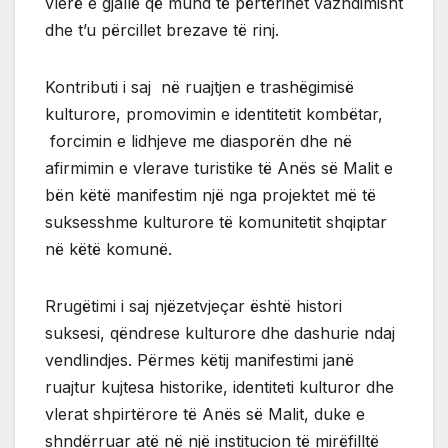
vlerë e gjallë që mund të përtërihet vazhdimisht
dhe t’u përcillet brezave të rinj.
Kontributi i saj në ruajtjen e trashëgimisë
kulturore, promovimin e identitetit kombëtar,
forcimin e lidhjeve me diasporën dhe në
afirmimin e vlerave turistike të Anës së Malit e
bën këtë manifestim një nga projektet më të
suksesshme kulturore të komunitetit shqiptar
në këtë komunë.
Rrugëtimi i saj njëzetvjeçar është histori
suksesi, qëndrese kulturore dhe dashurie ndaj
vendlindjes. Përmes këtij manifestimi janë
ruajtur kujtesa historike, identiteti kulturor dhe
vlerat shpirtërore të Anës së Malit, duke e
shndërruar atë në një institucion të mirëfilltë