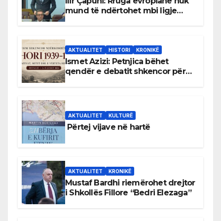
Ilir Çapuni: Rruga evropiane nuk
mund të ndërtohet mbi ligje
antikushtetuese
AKTUALITET
HISTORI
KRONIKË
Ismet Azizi: Petnjica bëhet
qendër e debatit shkencor për
Bihorin gjatë viteve 1939–1948
AKTUALITET
KULTURË
Përtej vijave në hartë
AKTUALITET
KRONIKË
Mustaf Bardhi riemërohet drejtor
i Shkollës Fillore “Bedri Elezaga”