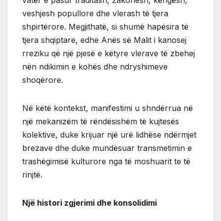
veshjesh popullore dhe vlerash të tjera
shpirtërore. Megjithatë, si shumë hapësira të
tjera shqiptare, edhe Anës së Malit i kanosej
rreziku që një pjesë e këtyre vlerave të zbehej
nën ndikimin e kohës dhe ndryshimeve
shoqërore.
Në këtë kontekst, manifestimi u shndërrua në
një mekanizëm të rëndësishëm të kujtesës
kolektive, duke krijuar një urë lidhëse ndërmjet
brezave dhe duke mundësuar transmetimin e
trashëgimisë kulturore nga të moshuarit te të
rinjtë.
Një histori zgjerimi dhe konsolidimi