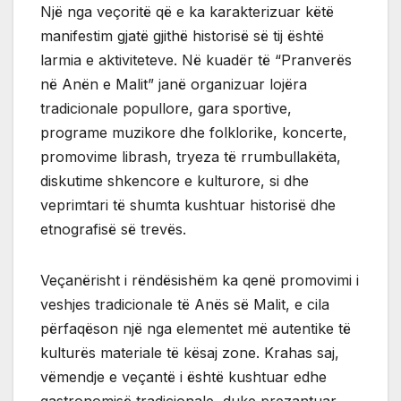
Një nga veçoritë që e ka karakterizuar këtë
manifestim gjatë gjithë historisë së tij është
larmia e aktiviteteve. Në kuadër të “Pranverës
në Anën e Malit” janë organizuar lojëra
tradicionale popullore, gara sportive,
programe muzikore dhe folklorike, koncerte,
promovime librash, tryeza të rrumbullakëta,
diskutime shkencore e kulturore, si dhe
veprimtari të shumta kushtuar historisë dhe
etnografisë së trevës.
Veçanërisht i rëndësishëm ka qenë promovimi i
veshjes tradicionale të Anës së Malit, e cila
përfaqëson një nga elementet më autentike të
kulturës materiale të kësaj zone. Krahas saj,
vëmendje e veçantë i është kushtuar edhe
gastronomisë tradicionale, duke prezantuar