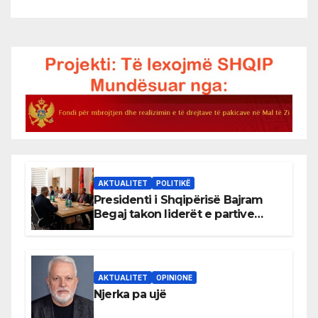
AKTUALITET
POLITIKË
Presidenti i Shqipërisë Bajram
Begaj takon liderët e partive
shqiptare në Ulqin
AKTUALITET
OPINIONE
Njerka pa ujë