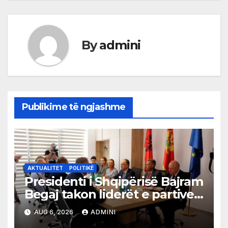
By
admini
Publikime të ngjashme
AKTUALITET
POLITIKË
Presidenti i Shqipërisë Bajram
Begaj takon liderët e partive
shqiptare në Ulqin
AUG 6, 2026
ADMINI