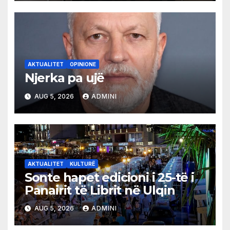
AKTUALITET
OPINIONE
Njerka pa ujë
AUG 5, 2026
ADMINI
AKTUALITET
KULTURË
Sonte hapet edicioni i 25-të i
Panairit të Librit në Ulqin
AUG 5, 2026
ADMINI