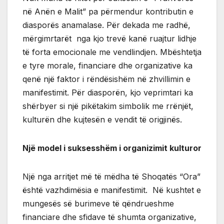
në Anën e Malit” pa përmendur kontributin e
diasporës anamalase. Për dekada me radhë,
mërgimrtarët nga kjo trevë kanë ruajtur lidhje
të forta emocionale me vendlindjen. Mbështetja
e tyre morale, financiare dhe organizative ka
qenë një faktor i rëndësishëm në zhvillimin e
manifestimit. Për diasporën, kjo veprimtari ka
shërbyer si një pikëtakim simbolik me rrënjët,
kulturën dhe kujtesën e vendit të origjinës.
Një model i suksesshëm i organizimit kulturor
Një nga arritjet më të mëdha të Shoqatës “Ora”
është vazhdimësia e manifestimit. Në kushtet e
mungesës së burimeve të qëndrueshme
financiare dhe sfidave të shumta organizative,