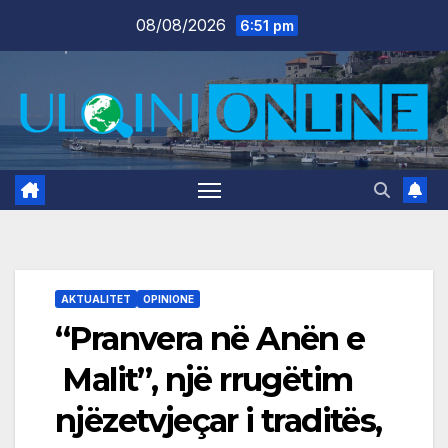
Skip
08/08/2026
6:51 pm
to
content
AKTUALITET
OPINIONE
“Pranvera në Anën e
Malit”, një rrugëtim
njëzetvjeçar i traditës,