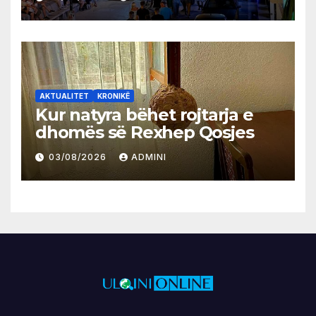
AKTUALITET
KRONIKË
Kur natyra bëhet rojtarja e
dhomës së Rexhep Qosjes
03/08/2026
ADMINI