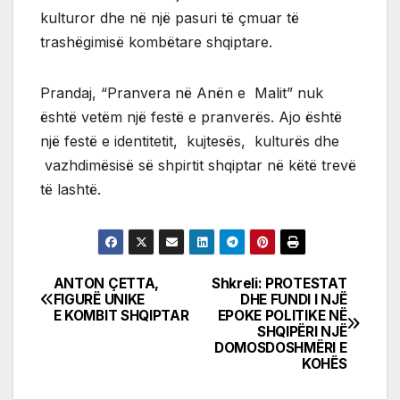
kulturor dhe në një pasuri të çmuar të
trashëgimisë kombëtare shqiptare.
Prandaj, “Pranvera në Anën e Malit” nuk
është vetëm një festë e pranverës. Ajo është
një festë e identitetit, kujtesës, kulturës dhe
vazhdimësisë së shpirtit shqiptar në këtë trevë
të lashtë.
ANTON ÇETTA,
Shkreli: PROTESTAT
Post
FIGURË UNIKE
DHE FUNDI I NJË
E KOMBIT SHQIPTAR
EPOKE POLITIKE NË
navigation
SHQIPËRI NJË
DOMOSDOSHMËRI E
KOHËS