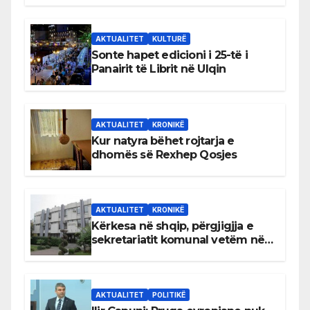
AKTUALITET
KULTURË
Sonte hapet edicioni i 25-të i
Panairit të Librit në Ulqin
AKTUALITET
KRONIKË
Kur natyra bëhet rojtarja e
dhomës së Rexhep Qosjes
AKTUALITET
KRONIKË
Kërkesa në shqip, përgjigjja e
sekretariatit komunal vetëm në
gjuhën malazeze
AKTUALITET
POLITIKË