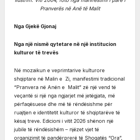
Pranverës në Anë të Malit
Nga Gjekë Gjonaj
Nga një nismë qytetare në një institucion
kulturor të trevës
Në mozaikun e veprimtarive kulturore
shqiptare në Malin e Zi, manifestimi tradicional
“Pranvera në Anën e Malit” zë një vend të
veçantë si një nga ngjarjet më jetëgjata, më
përfaqësuese dhe më të rëndësishme për
ruajtjen e identitetit kulturor të shqiptarëve të
kësaj treve. Edicioni i vitit 2026 shënon një
jubile të rëndësishëm – njëzet vjet të
organizimit të pandërprerë të Shoqatës “Ora”,