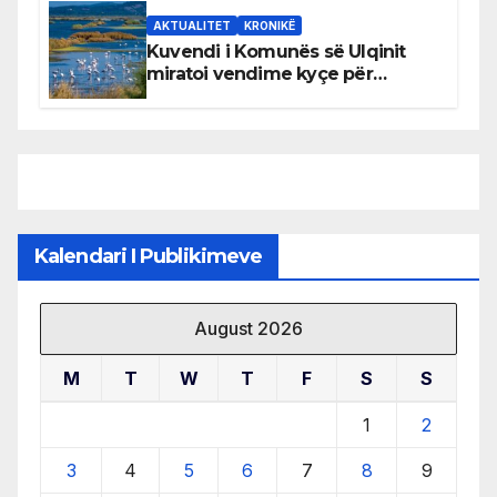
AKTUALITET
KRONIKË
Kuvendi i Komunës së Ulqinit
miratoi vendime kyçe për
mbrojtjen e natyrës dhe
menaxhimin e qëndrueshëm të
burimeve më të çmuara
Kalendari I Publikimeve
August 2026
M
T
W
T
F
S
S
1
2
3
4
5
6
7
8
9