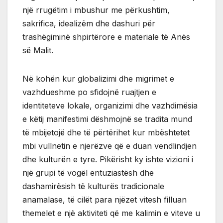
një rrugëtim i mbushur me përkushtim,
sakrifica, idealizëm dhe dashuri për
trashëgiminë shpirtërore e materiale të Anës
së Malit.
Në kohën kur globalizimi dhe migrimet e
vazhdueshme po sfidojnë ruajtjen e
identiteteve lokale, organizimi dhe vazhdimësia
e këtij manifestimi dëshmojnë se tradita mund
të mbijetojë dhe të përtërihet kur mbështetet
mbi vullnetin e njerëzve që e duan vendlindjen
dhe kulturën e tyre. Pikërisht ky ishte vizioni i
një grupi të vogël entuziastësh dhe
dashamirësish të kulturës tradicionale
anamalase, të cilët para njëzet vitesh filluan
themelet e një aktiviteti që me kalimin e viteve u