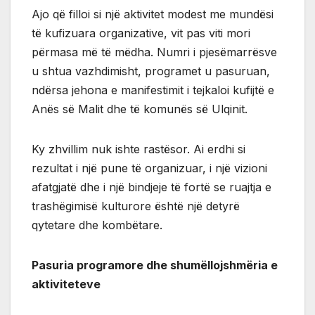
Ajo që filloi si një aktivitet modest me mundësi
të kufizuara organizative, vit pas viti mori
përmasa më të mëdha. Numri i pjesëmarrësve
u shtua vazhdimisht, programet u pasuruan,
ndërsa jehona e manifestimit i tejkaloi kufijtë e
Anës së Malit dhe të komunës së Ulqinit.
Ky zhvillim nuk ishte rastësor. Ai erdhi si
rezultat i një pune të organizuar, i një vizioni
afatgjatë dhe i një bindjeje të fortë se ruajtja e
trashëgimisë kulturore është një detyrë
qytetare dhe kombëtare.
Pasuria programore dhe shumëllojshmëria e
aktiviteteve