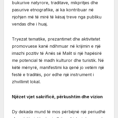
bukurive natyrore, traditave, mikpritjes dhe
pasurive etnografike, ai ka kontribuar në
njohjen më të mirë të kësaj treve nga publiku
vendas dhe i huaj.
Tryezat tematike, prezantimet dhe aktivitetet
promovuese kanë ndihmuar në krijimin e një
imazhi pozitiv të Anës së Malit si një hapësirë
me potencial të madh kulturor dhe turistik. Në
këtë mënyrë, manifestimi ka qenë jo vetëm një
festë e traditës, por edhe një instrument i
zhvillimit lokal.
Njëzet vjet sakrificë, përkushtim dhe vizion
Dy dekada mund të mos përbëjnë një periudhë