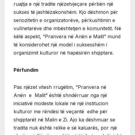
ruajtja e një tradite njëzetvjeçare përbën një
sukses të jashtëzakonshëm. Kjo dëshmon për
seriozitetin e organizatorëve, përkushtimin e
vullnetarëve dhe mbështetjen e komunitetit. Në
këtë aspekt, “Pranvera në Anën e Malit” mund
të konsiderohet një model i suksesshëm i
organizimit kulturor në hapësirën shqiptare.
Përfundim
Pas njëzet vitesh rrugëtim, “Pranvera në
Anën e Malit” është shndërruar nga një
iniciativë modeste lokale në një institucion
kulturor me rëndësi të veçantë edhe për
shqiptarët në Malin e Zi. Ajo ka dëshmuar se
tradita nuk është relike e së kaluarës, por një