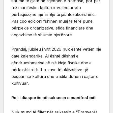
shumë të gjatë në rrjedhën e historisë, por për
një manifestim kulturor vullnetar ato
përfaqësojnë një arritje të jashtëzakonshme.
Pas çdo edicioni fshihen muaj të tërë pune,
përpjekje organizative, sfida financiare dhe
angazhime të shumta njerëzore.
Prandaj, jubileu i vitit 2026 nuk është vetëm një
datë kalendarike. Ai është dëshmi e
qëndrueshmërisë së një ideje fisnike dhe e
përkushtimit të brezave të aktivistëve që
besuan se kultura dhe tradita duhen ruajtur e
kultivuar.
Roli i diasporës në suksesin e manifestimit
Nuk mund të flitet për suksesin e “Pranverës