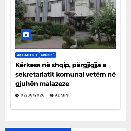
AKTUALITET
KRONIKË
Kërkesa në shqip, përgjigjja e
sekretariatit komunal vetëm në
gjuhën malazeze
02/08/2026
ADMINI