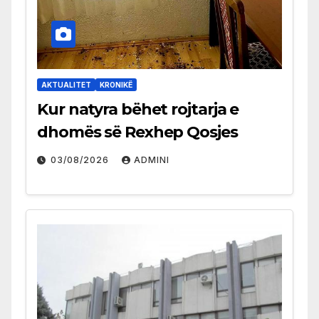
AKTUALITET
KRONIKË
Kur natyra bëhet rojtarja e
dhomës së Rexhep Qosjes
03/08/2026
ADMINI