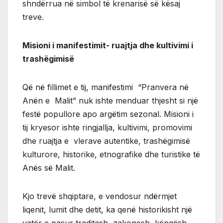
shndërrua në simbol të krenarisë së kësaj
treve.
Misioni i manifestimit- ruajtja dhe kultivimi i
trashëgimisë
Që në fillimet e tij, manifestimi “Pranvera në
Anën e Malit” nuk ishte menduar thjesht si një
festë popullore apo argëtim sezonal. Misioni i
tij kryesor ishte ringjallja, kultivimi, promovimi
dhe ruajtja e vlerave autentike, trashëgimisë
kulturore, historike, etnografike dhe turistike të
Anës së Malit.
Kjo trevë shqiptare, e vendosur ndërmjet
liqenit, lumit dhe detit, ka qenë historikisht një
vatër e pasur traditash, zakonesh, këngësh,