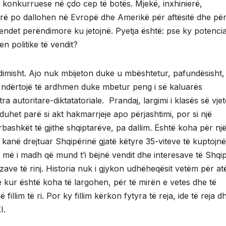
i konkurruese në çdo cep të botës. Mjekë, inxhinierë,
arë po dallohen në Evropë dhe Amerikë për aftësitë dhe pë
endet perëndimore ku jetojnë. Pyetja është: pse ky potencia
n politike të vendit?
misht. Ajo nuk mbijeton duke u mbështetur, pafundësisht,
 ndërtojë të ardhmen duke mbetur peng i së kaluarës
tra autoritare-diktatatoriale. Prandaj, largimi i klasës së vjet
duhet parë si akt hakmarrjeje apo përjashtimi, por si një
shkët të gjithë shqiptarëve, pa dallim. Është koha për nj
 kanë drejtuar Shqipërinë gjatë këtyre 35-viteve të kuptojnë
 më i madh që mund t’i bëjnë vendit dhe interesave të Shqip
ave të rinj. Historia nuk i gjykon udhëheqësit vetëm për at
e kur është koha të largohen, për të mirën e vetes dhe të
fillim të ri. Por ky fillim kërkon fytyra të reja, ide të reja d
I.