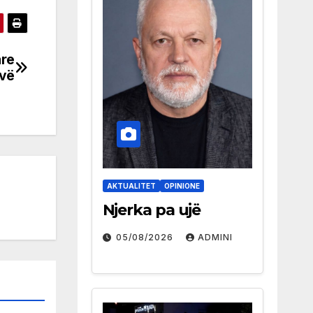
are
vë
AKTUALITET
OPINIONE
Njerka pa ujë
05/08/2026
ADMINI