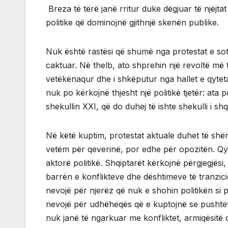
Breza të tërë janë rritur duke dëgjuar të njëjt
politike që dominojnë gjithnjë skenën publike.
Nuk është rastësi që shumë nga protestat e so
caktuar. Në thelb, ato shprehin një revoltë më të 
vetëkënaqur dhe i shkëputur nga hallet e qyteta
nuk po kërkojnë thjesht një politikë tjetër: ata p
shekullin XXI, që do duhej të ishte shekulli i sh
Në këtë kuptim, protestat aktuale duhet të shërb
vetëm për qeverinë, por edhe për opozitën. Qytet
aktorë politikë. Shqiptarët kërkojnë përgjegjës
barrën e konflikteve dhe dështimeve të tranzicion
nevojë për njerëz që nuk e shohin politikën si 
nevojë për udhëheqës që e kuptojnë se pushteti 
nuk janë të ngarkuar me konfliktet, armiqësitë d