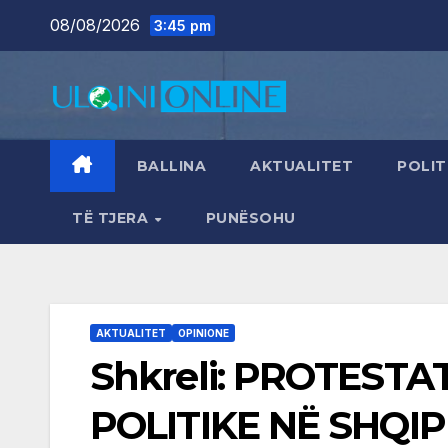
Skip
08/08/2026
3:45 pm
to
content
BALLINA
AKTUALITET
POLIT
TË TJERA
PUNËSOHU
AKTUALITET
OPINIONE
Shkreli: PROTESTA
POLITIKE NË SHQIP