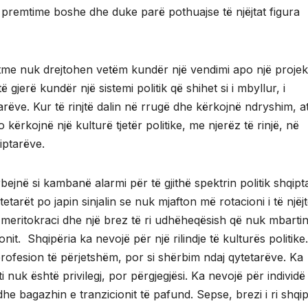
at premtime boshe dhe duke parë pothuajse të njëjtat figura
tme nuk drejtohen vetëm kundër një vendimi apo një projekt
gjerë kundër një sistemi politik që shihet si i mbyllur, i
rëve. Kur të rinjtë dalin në rrugë dhe kërkojnë ndryshim, a
o kërkojnë një kulturë tjetër politike, me njerëz të rinjë, në
qiptarëve.
ejnë si kambanë alarmi për të gjithë spektrin politik shqipt
arët po japin sinjalin se nuk mjafton më rotacioni i të njëj
i, meritokraci dhe një brez të ri udhëheqësish që nuk mbarti
it. Shqipëria ka nevojë për një rilindje të kulturës politike
profesion të përjetshëm, por si shërbim ndaj qytetarëve. Ka
nuk është privilegj, por përgjegjësi. Ka nevojë për individë
he bagazhin e tranzicionit të pafund. Sepse, brezi i ri shqip