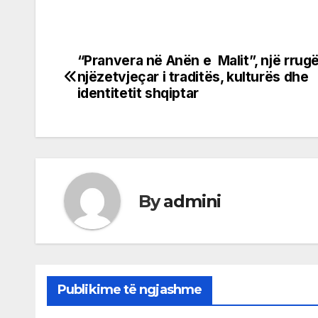
“Pranvera në Anën e Malit”, një rrug
Post
njëzetvjeçar i traditës, kulturës dhe
navigation
identitetit shqiptar
By
admini
Publikime të ngjashme