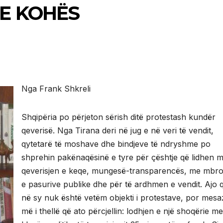
E KOHËS
Nga Frank Shkreli
Shqipëria po përjeton sërish ditë protestash kundër
qeverisë. Nga Tirana deri në jug e në veri të vendit,
qytetarë të moshave dhe bindjeve të ndryshme po
shprehin pakënaqësinë e tyre për çështje që lidhen 
qeverisjen e keqe, mungesë-transparencës, me mbroj
e pasurive publike dhe për të ardhmen e vendit. Ajo q
në sy nuk është vetëm objekti i protestave, por mesa
më i thellë që ato përcjellin: lodhjen e një shoqërie me