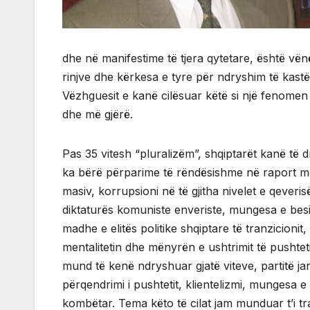
dhe në manifestime të tjera qytetare, është vë
rinjve dhe kërkesa e tyre për ndryshim të kastës
Vëzhguesit e kanë cilësuar këtë si një fenomen
dhe më gjërë.
Pas 35 vitesh “pluralizëm”, shqiptarët kanë të d
ka bërë përparime të rëndësishme në raport me
masiv, korrupsioni në të gjitha nivelet e qever
diktaturës komuniste enveriste, mungesa e besimit
madhe e elitës politike shqiptare të tranzicioni
mentalitetin dhe mënyrën e ushtrimit të pushtet
mund të kenë ndryshuar gjatë viteve, partitë ja
përqendrimi i pushtetit, klientelizmi, mungesa 
kombëtar. Tema këto të cilat jam munduar t’i tra