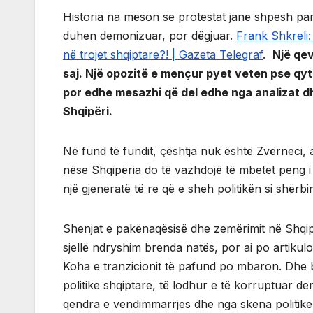
Historia na mëson se protestat janë shpesh pa
duhen demonizuar, por dëgjuar.
Frank Shkreli:
në trojet shqiptare?! | Gazeta Telegraf
.
Një qe
saj. Një opozitë e mençur pyet veten pse qyt
por edhe mesazhi që del edhe nga analizat d
Shqipëri.
Në fund të fundit, çështja nuk është Zvërneci, 
nëse Shqipëria do të vazhdojë të mbetet peng i e
një gjeneratë të re që e sheh politikën si shërb
Shenjat e pakënaqësisë dhe zemërimit në Shqip
sjellë ndryshim brenda natës, por ai po artikulo
Koha e tranzicionit të pafund po mbaron. Dhe b
politike shqiptare, të lodhur e të korruptuar deri
qendra e vendimmarrjes dhe nga skena politike, 