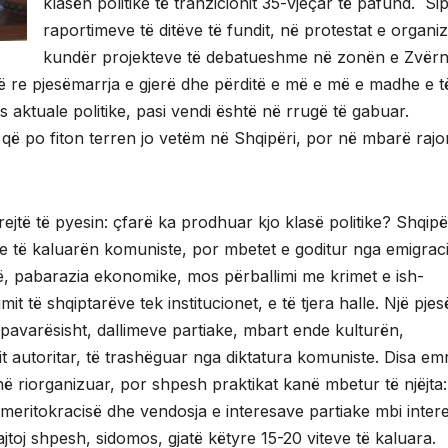
klasën politike të tranzicionit 35-vjeçar të pafund. Si
raportimeve të ditëve të fundit, në protestat e organi
kundër projekteve të debatueshme në zonën e Zvërn
në re pjesëmarrja e gjerë dhe përditë e më e më e madhe e t
 aktuale politike, pasi vendi është në rrugë të gabuar.
 që po fiton terren jo vetëm në Shqipëri, por në mbarë rajo
rejtë të pyesin: çfarë ka prodhuar kjo klasë politike? Shqipë
 të kaluarën komuniste, por mbetet e goditur nga emigrac
isë, pabarazia ekonomike, mos përballimi me krimet e ish-
 të shqiptarëve tek institucionet, e të tjera halle. Një pjes
t, pavarësisht, dallimeve partiake, mbart ende kulturën,
it autoritar, të trashëguar nga diktatura komuniste. Disa em
në riorganizuar, por shpesh praktikat kanë mbetur të njëjta:
e meritokracisë dhe vendosja e interesave partiake mbi inter
jtoj shpesh, sidomos, gjatë këtyre 15-20 viteve të kaluara.