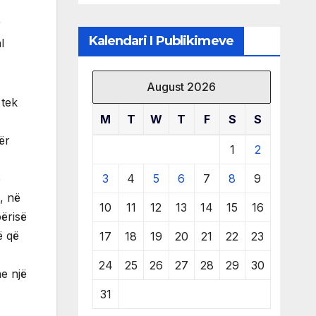
të burimeve më
të çmuara
r
Kalendari I Publikimeve
l
August 2026
 tek
M
T
W
T
F
S
S
ër
1
2
3
4
5
6
7
8
9
ë
, në
10
11
12
13
14
15
16
ërisë
ë që
17
18
19
20
21
22
23
24
25
26
27
28
29
30
he një
31