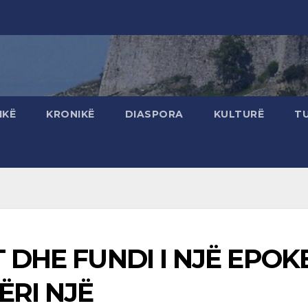
IKË
KRONIKË
DIASPORA
KULTURË
T
T DHE FUNDI I NJË EPOK
ËRI NJË