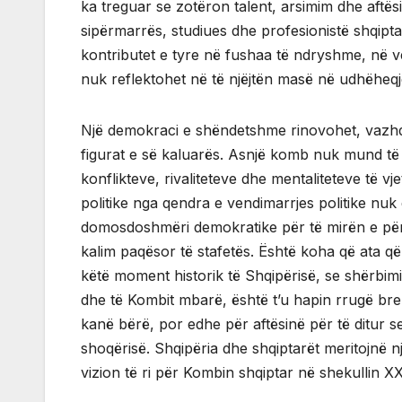
ka treguar se zotëron talent, arsimim dhe aftës
sipërmarrës, studiues dhe profesionistë shqipt
kontributet e tyre në fushaa të ndryshme, në v
nuk reflektohet në të njëjtën masë në udhëheqje
Një demokraci e shëndetshme rinovohet, vazhdi
figurat e së kaluarës. Asnjë komb nuk mund të
konflikteve, rivaliteteve dhe mentaliteteve të vje
politike nga qendra e vendimarrjes politike nuk 
domosdoshmëri demokratike për të mirën e përba
kalim paqësor të stafetës. Është koha që ata që
këtë moment historik të Shqipërisë, se shërbimi
dhe të Kombit mbarë, është t’u hapin rrugë brez
kanë bërë, por edhe për aftësinë për të ditur s
shoqërisë. Shqipëria dhe shqiptarët meritojnë një 
vizion të ri për Kombin shqiptar në shekullin XX