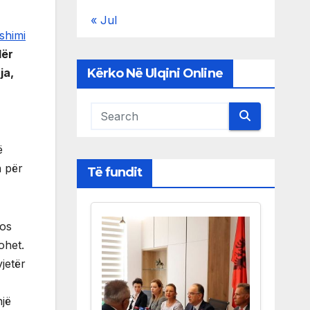
« Jul
shimi
dër
Kërko Në Ulqini Online
ja,
ë
n për
Të fundit
mos
ohet.
jetër
një