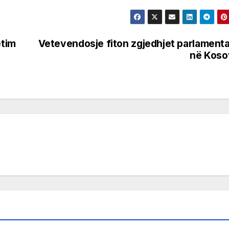
ëtim
Vetevendosje fiton zgjedhjet parlament
në Koso