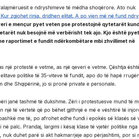
ralajmëruesit e ndryshimeve të mëdha shoqërore. Ato nuk
 Kur zgjohet rinia, dridhen elitat. A po vjen më në fund ndry
veri e mençur pyet veten pse protestojnë qytetarët kun
etarët nuk besojnë më verbërisht tek ajo. Kjo është pyet
he raportimet e fundit ndërkombëtare mbi zhvillimet në
as një protestë e vetme, as një qeveri e vetme. Çështja ësht
litave politike të 35-viteve të fundit, apo do të hapë rrugë
im dhe Shqipërinë, jo si pronë private e personale.
ëri janë tashmë të dukshme. Zëri i protestuesve mund të 
n një të vërtetë që po bëhet gjithnjë e më e vështirë të injor
ashkë me të, po afrohet edhe fundi i epokës së klasës së v
 në palc. Prandaj, largimi i kësaj klase të vjetër politike nga
nuk duhet parë si akt hakmarrjeje apo përjashtimi, por si 