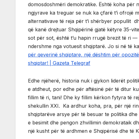
domosdoshmëri demokratike. Është koha për një k
ngjyrave ka treguar se nuk ka çfarë t’i ofrojë m
alternativave të reja për t’i shërbyer popullit d
që kanë drejtuar Shqipërinë gjatë këtyre 35-vit
sot për sot, është t’u hapin rrugë brezit të ri — 
ndershme nga votuesit shqiptarë. Jo si në të k
për qeverinë shqiptare, një dështim për opozit
shqiptar! | Gazeta Telegraf
Edhe njëherë, historia nuk i gjykon liderët pol
e atdheut, por edhe për aftësinë për të ditur k
fillim të ri, tani! Dhe ky fillim kërkon fytyra të 
shekullin XXI. Ka ardhur koha, pra, për një rinov
shqiptarëve arsye për të besuar te politika dhe
e besimit dhe pengon zhvillimin demokrataik 
një kusht për të ardhmen e Shqipërisë dhe të K