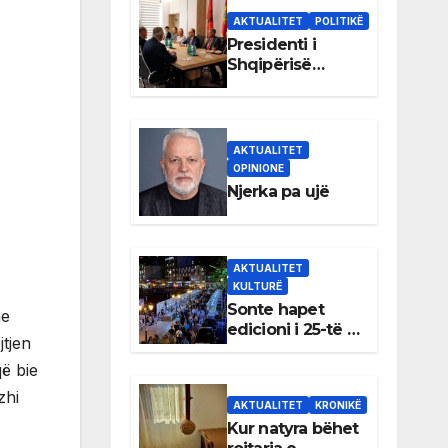
AKTUALITET
POLITIKË
Presidenti i
Shqipërisë
Bajram Begaj
takon liderët e
partive
shqiptare në
AKTUALITET
Ulqin
OPINIONE
Njerka pa ujë
AKTUALITET
KULTURË
Sonte hapet
me
edicioni i 25-të i
tjen
Panairit të Librit
në Ulqin
ë bie
zhi
AKTUALITET
KRONIKË
Kur natyra bëhet