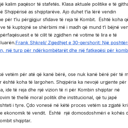
alim paqësor të stafetës. Klasa aktuale politike e të gjith
ë Shqipërisë as shqiptarëve. Ajo duhet t’ia lërë vendin
he për t’iu përgjigjur sfidave të reja të Kombit. Është koha q
eve të kuptojnë se shërbimi më i madh që mund t’i bëjnë ven
përfaqësuesit e të cilit të zgjidhen në votime të lira e të
aluarën.
Frank Shkreli/ Zgjedhjet e 30-qershorit: Një poshtër
ën, një turp për ndërkombëtarët dhe një fatkeqësi për komb
itikë vetëm për atë që kanë bërë, ose nuk kanë bërë për të 
ur është koha të largohen. Shqipëria ka nevojë urgjente për 
reja, ide të reja dhe një vizion të ri për Kombin shqiptar në
im të thellë moral politik dhe institucional, që tu japë
 shteti i tyre. Çdo vonesë në këtë proces vetëm sa zgjatë kr
dhe ekonomik të vendit. Është një domosdoshmëri e kohës 
ombit shqiptar.