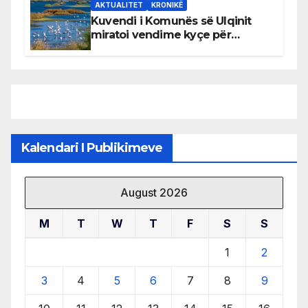
AKTUALITET
KRONIKË
Kuvendi i Komunës së Ulqinit
miratoi vendime kyçe për
mbrojtjen e natyrës dhe
menaxhimin e qëndrueshëm të
burimeve më të çmuara
Kalendari I Publikimeve
August 2026
M
T
W
T
F
S
S
1
2
3
4
5
6
7
8
9