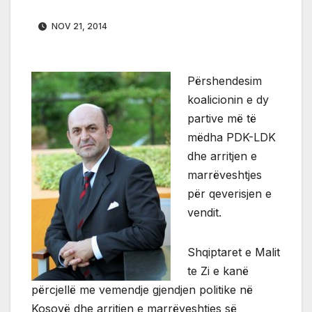
NOV 21, 2014
Përshendesim
koalicionin e dy
partive më të
mëdha PDK-LDK
dhe arritjen e
marrëveshtjes
për qeverisjen e
vendit.
Shqiptaret e Malit
te Zi e kanë
përcjellë me vemendje gjendjen politike në
Kosovë dhe arritjen e marrëveshtjes së