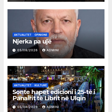
AKTUALITET
OPINIONE
Njerka pa ujë
05/08/2026
ADMINI
AKTUALITET
KULTURË
Sonte hapet edicioni i 25-të i
Panairit të Librit në Ulqin
05/08/2026
ADMINI