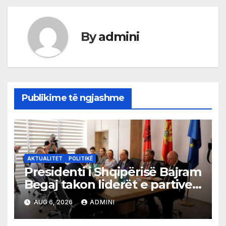
By
admini
Publikime të ngjashme
AKTUALITET
POLITIKË
Presidenti i Shqipërisë Bajram
Begaj takon liderët e partive
shqiptare në Ulqin
AUG 6, 2026
ADMINI