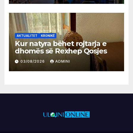
AKTUALITET
KRONIKË
Kur natyra bëhet rojtarja e
dhomës së Rexhep Qosjes
03/08/2026
ADMINI