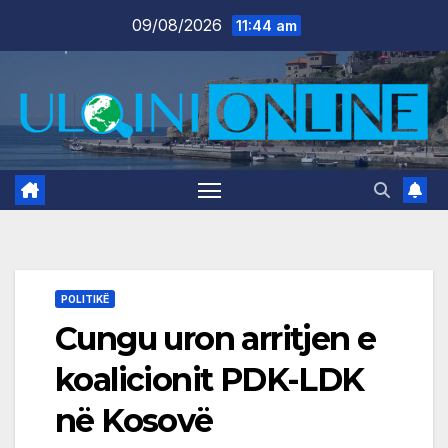
Skip
09/08/2026
11:44 am
to
content
POLITIKË
Cungu uron arritjen e
koalicionit PDK-LDK
në Kosovë