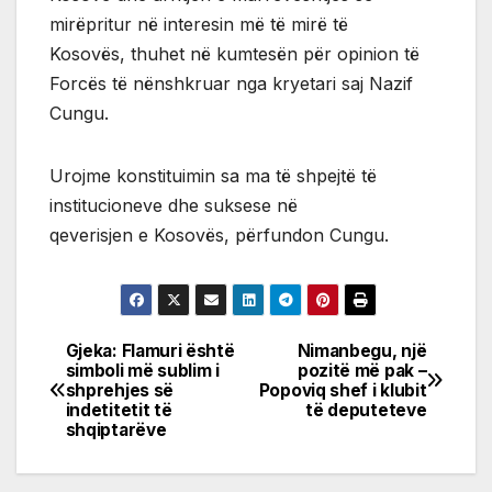
mirëpritur në interesin më të mirë të
Kosovës, thuhet në kumtesën për opinion të
Forcës të nënshkruar nga kryetari saj Nazif
Cungu.
Urojme konstituimin sa ma të shpejtë të
institucioneve dhe suksese në
qeverisjen e Kosovës, përfundon Cungu.
Gjeka: Flamuri është
Nimanbegu, një
Post
simboli më sublim i
pozitë më pak –
shprehjes së
Popoviq shef i klubit
navigation
indetitetit të
të deputeteve
shqiptarëve