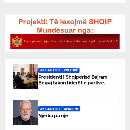
AKTUALITET
POLITIKË
Presidenti i Shqipërisë Bajram
Begaj takon liderët e partive
shqiptare në Ulqin
AKTUALITET
OPINIONE
Njerka pa ujë