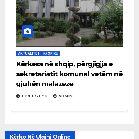
AKTUALITET
KRONIKË
Kërkesa në shqip, përgjigjja e
sekretariatit komunal vetëm në
gjuhën malazeze
02/08/2026
ADMINI
Kërko Në Ulqini Online