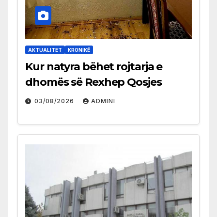
AKTUALITET
KRONIKË
Kur natyra bëhet rojtarja e
dhomës së Rexhep Qosjes
03/08/2026
ADMINI