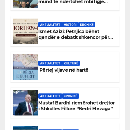
mund të ndërtohet mbi ligje
antikushtetuese
AKTUALITET
HISTORI
KRONIKË
Ismet Azizi: Petnjica bëhet
qendër e debatit shkencor për
Bihorin gjatë viteve 1939–1948
AKTUALITET
KULTURË
Përtej vijave në hartë
AKTUALITET
KRONIKË
Mustaf Bardhi riemërohet drejtor
i Shkollës Fillore “Bedri Elezaga”