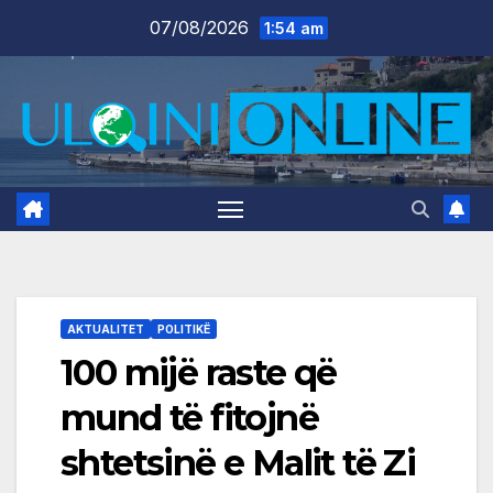
Skip
07/08/2026
1:54 am
to
content
AKTUALITET
POLITIKË
100 mijë raste që
mund të fitojnë
shtetsinë e Malit të Zi