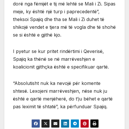
dorë nga fëmijët e tij më lehtë se Mali i Zi. Sipas
meje, ky është një turp i paprecedentë”,
theksoi Spajiq dhe tha se Mali i Zi duhet të
shikojë vendet e tjera më të vogla dhe të shohë
se si është e gjithë kjo.
I pyetur se kur pritet rindërtimi i Qeverisë,
Spajiq ka thënë se në marrëveshjen e
koalicionit gjithçka është e specifikuar qartë.
“Absolutisht nuk ka nevojë për komente
shtesë. Lexojeni marrëveshjen, nëse nuk ju
është e qartë menjëherë, do t’ju bëhet e qartë
pas leximit të shtatë”, ka përfunduar Spajiq.