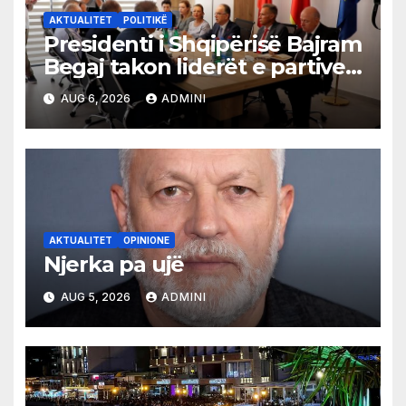
AKTUALITET
POLITIKË
Presidenti i Shqipërisë Bajram
Begaj takon liderët e partive
shqiptare në Ulqin
AUG 6, 2026
ADMINI
AKTUALITET
OPINIONE
Njerka pa ujë
AUG 5, 2026
ADMINI