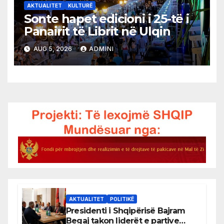
AKTUALITET
KULTURË
Sonte hapet edicioni i 25-të i
Panairit të Librit në Ulqin
AUG 5, 2026
ADMINI
AKTUALITET
POLITIKË
Presidenti i Shqipërisë Bajram
Begaj takon liderët e partive