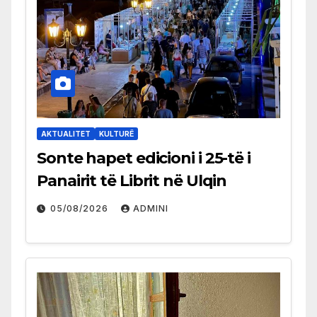
AKTUALITET
KULTURË
Sonte hapet edicioni i 25-të i
Panairit të Librit në Ulqin
05/08/2026
ADMINI