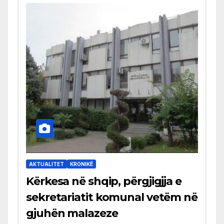
AKTUALITET
KRONIKË
Kërkesa në shqip, përgjigjja e
sekretariatit komunal vetëm në
gjuhën malazeze