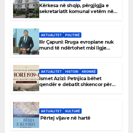
Kërkesa në shqip, përgjigjja e
sekretariatit komunal vetëm në
gjuhën malazeze
AKTUALITET
POLITIKË
Ilir Çapuni: Rruga evropiane nuk
mund të ndërtohet mbi ligje
antikushtetuese
AKTUALITET
HISTORI
KRONIKË
Ismet Azizi: Petnjica bëhet
qendër e debatit shkencor për
Bihorin gjatë viteve 1939–1948
AKTUALITET
KULTURË
Përtej vijave në hartë