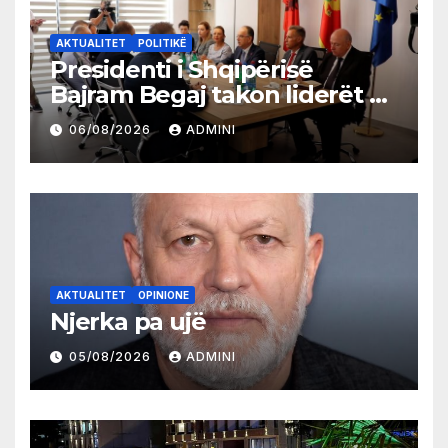
AKTUALITET
POLITIKË
Presidenti i Shqipërisë
Bajram Begaj takon liderët e
partive shqiptare në Ulqin
06/08/2026
ADMINI
AKTUALITET
OPINIONE
Njerka pa ujë
05/08/2026
ADMINI