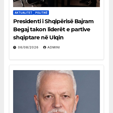
AKTUALITET
POLITIKË
Presidenti i Shqipërisë Bajram
Begaj takon liderët e partive
shqiptare në Ulqin
06/08/2026
ADMINI