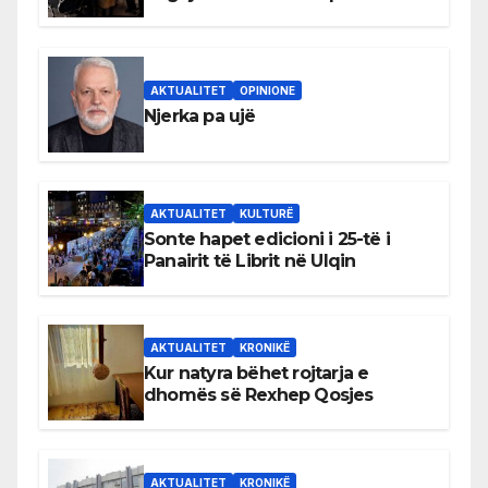
shqiptare në Ulqin
AKTUALITET
OPINIONE
Njerka pa ujë
AKTUALITET
KULTURË
Sonte hapet edicioni i 25-të i
Panairit të Librit në Ulqin
AKTUALITET
KRONIKË
Kur natyra bëhet rojtarja e
dhomës së Rexhep Qosjes
AKTUALITET
KRONIKË