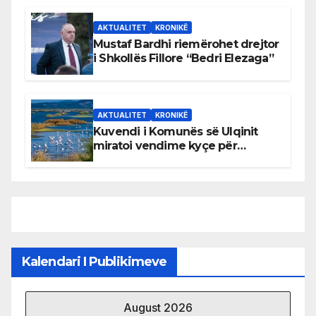
AKTUALITET
KRONIKË
Mustaf Bardhi riemërohet drejtor
i Shkollës Fillore “Bedri Elezaga”
AKTUALITET
KRONIKË
Kuvendi i Komunës së Ulqinit
miratoi vendime kyçe për
mbrojtjen e natyrës dhe
menaxhimin e qëndrueshëm të
burimeve më të çmuara
Kalendari I Publikimeve
August 2026