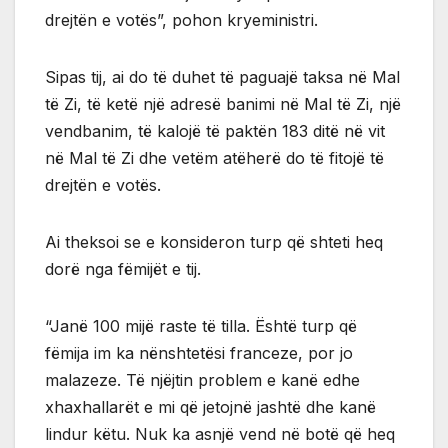
drejtën e votës”, pohon kryeministri.
Sipas tij, ai do të duhet të paguajë taksa në Mal
të Zi, të ketë një adresë banimi në Mal të Zi, një
vendbanim, të kalojë të paktën 183 ditë në vit
në Mal të Zi dhe vetëm atëherë do të fitojë të
drejtën e votës.
Ai theksoi se e konsideron turp që shteti heq
dorë nga fëmijët e tij.
“Janë 100 mijë raste të tilla. Është turp që
fëmija im ka nënshtetësi franceze, por jo
malazeze. Të njëjtin problem e kanë edhe
xhaxhallarët e mi që jetojnë jashtë dhe kanë
lindur këtu. Nuk ka asnjë vend në botë që heq