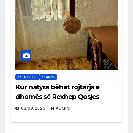
AKTUALITET
KRONIKË
Kur natyra bëhet rojtarja e
dhomës së Rexhep Qosjes
03/08/2026
ADMINI