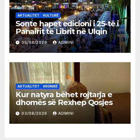
AKTUALITET
KULTURË
Sonte hapet edicioni i 25-të i
Panairit të Librit në Ulqin
05/08/2026
ADMINI
AKTUALITET
KRONIKË
Kur natyra bëhet rojtarja e
dhomës së Rexhep Qosjes
03/08/2026
ADMINI