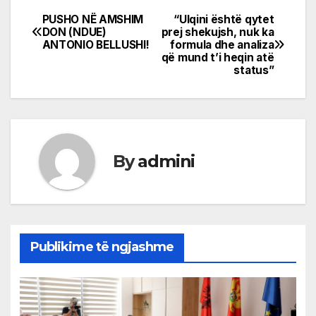
PUSHO NË AMSHIM
“Ulqini është qytet
Post
DON (NDUE)
prej shekujsh, nuk ka
ANTONIO BELLUSHI!
formula dhe analiza
navigation
që mund t’i heqin atë
status”
By
admini
Publikime të ngjashme