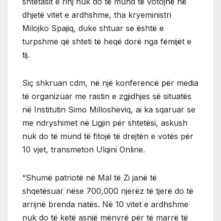
shtetasit e rinj nuk do të mund të votojnë në
dhjetë vitet e ardhshme, tha kryeministri
Milojko Spajiq, duke shtuar se është e
turpshme që shteti të heqë dorë nga fëmijët e
tij.
Siç shkruan cdm, në një konferencë për media
të organizuar me rastin e zgjidhjes së situatës
në Institutin Simo Millosheviq, ai ka sqaruar se
me ndryshimet në Ligjin për shtetësi, askush
nuk do të mund të fitojë të drejtën e votës për
10 vjet, transmeton Ulqini Online.
“Shumë patriotë në Mal të Zi janë të
shqetësuar nëse 700,000 njerëz të tjerë do të
arrijnë brenda natës. Në 10 vitet e ardhshme
nuk do të ketë asnjë mënyrë për të marrë të