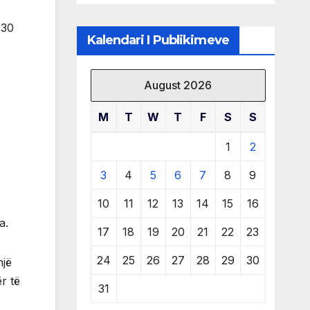
të burimeve më
të çmuara
 30
Kalendari I Publikimeve
August 2026
M
T
W
T
F
S
S
1
2
3
4
5
6
7
8
9
10
11
12
13
14
15
16
a.
17
18
19
20
21
22
23
24
25
26
27
28
29
30
një
r të
31