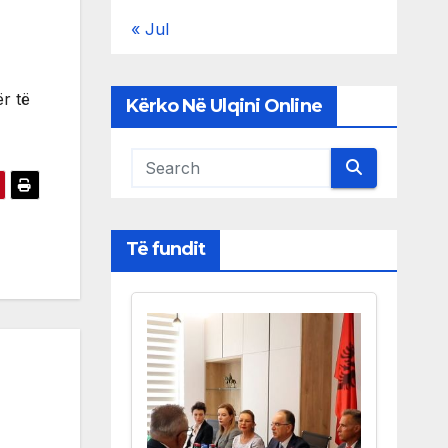
« Jul
r të
Kërko Në Ulqini Online
Të fundit