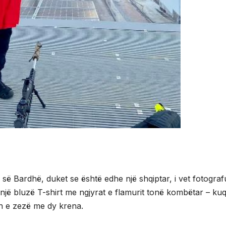
ë së Bardhë, duket se është edhe një shqiptar, i vet fotograf
ë bluzë T-shirt me ngjyrat e flamurit tonë kombëtar – kuq 
n e zezë me dy krena.