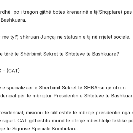
ardhë, po i tregon gjithë botës krenarinë e tij(Shqiptare) pas
ë Bashkuara.
me ty!”, shkruan Junçaj në statusin e tij në rrjetet sociale.
i të tërë të Shërbimit Sekret të Shteteve të Bashkuara?
S – (CAT)
ke e specializuar e Shërbimit Sekret të SHBA-së që ofron
idencial për të mbrojtur Presidentin e Shteteve të Bashkuar
idencial, misioni i të cilit është të mbrojë presidentin nga 
 sigurt. CAT gjithashtu mund të ofrojë mbështetje taktike pë
arje të Sigurisë Speciale Kombëtare.