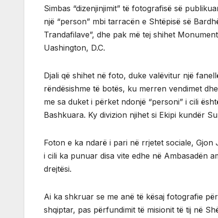
Simbas “dizenjinjimit” të fotografisë së publik
një “person” mbi tarracën e Shtëpisë së Bardhë
Trandafilave”, dhe pak më tej shihet Monumenti
Uashington, D.C.
Djali që shihet në foto, duke valëvitur një fan
rëndësishme të botës, ku merren vendimet dhe 
me sa duket i përket ndonjë “personi” i cili është
Bashkuara. Ky divizion njihet si Ekipi kundër S
Foton e ka ndarë i pari në rrjetet sociale, Gjo
i cili ka punuar disa vite edhe në Ambasadën 
drejtësi.
Ai ka shkruar se me anë të kësaj fotografie për
shqiptar, pas përfundimit të misionit të tij në 