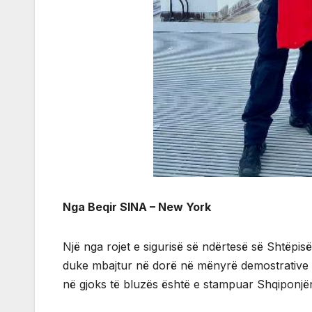
Nga Beqir SINA – New York
Një nga rojet e sigurisë së ndërtesë së Shtëpis
duke mbajtur në dorë në mënyrë demostrative nj
në gjoks të bluzës është e stampuar Shqiponjë