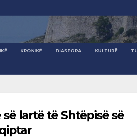
IKË
KRONIKË
DIASPORA
KULTURË
T
 së lartë të Shtëpisë së
qiptar