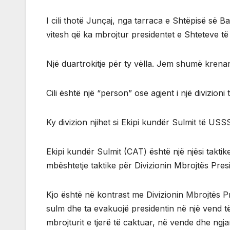
I cili thotë Junçaj, nga tarraca e Shtëpisë së B
vitesh që ka mbrojtur presidentet e Shteteve t
Një duartrokitje për ty vëlla. Jem shumë krenar 
Cili është një “person” ose agjent i një divizion
Ky divizion njihet si Ekipi kundër Sulmit të USS
Ekipi kundër Sulmit (CAT) është një njësi takti
mbështetje taktike për Divizionin Mbrojtës Pres
Kjo është në kontrast me Divizionin Mbrojtës Pres
sulm dhe ta evakuojë presidentin në një vend të
mbrojturit e tjerë të caktuar, në vende dhe ngj