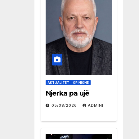
AKTUALITET
OPINIONE
Njerka pa ujë
05/08/2026
ADMINI