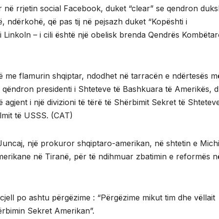
uar në rrjetin social Facebook, duket “clear” se qendron du
, ndërkohë, që pas tij në pejsazh duket “Kopështi i
 Linkoln – i cili është një obelisk brenda Qendrës Kombëta
ellë me flamurin shqiptar, ndodhet në tarracën e ndërtesës m
qëndron presidenti i Shteteve të Bashkuara të Amerikës, 
 agjent i një divizioni të tërë të Shërbimit Sekret të Shtetev
ulmit të USSS. (CAT)
n Juncaj, një prokuror shqiptaro-amerikan, në shtetin e Mich
amerikane në Tiranë, për të ndihmuar zbatimin e reformës n
cjell po ashtu përgëzime : “Përgëzime mikut tim dhe vëllait
Shërbimin Sekret Amerikan”.