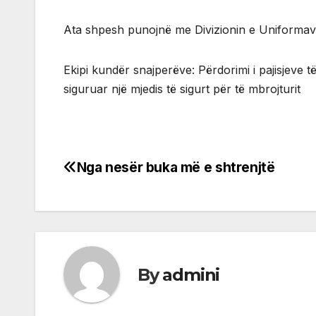
Ata shpesh punojnë me Divizionin e Uniformave
Ekipi kundër snajperëve: Përdorimi i pajisjeve 
siguruar një mjedis të sigurt për të mbrojturit
Nga nesër buka më e shtrenjtë
Post
navigation
By
admini