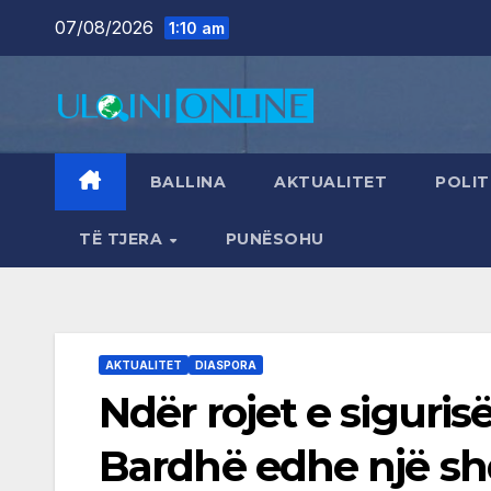
Skip
07/08/2026
1:10 am
to
content
BALLINA
AKTUALITET
POLIT
TË TJERA
PUNËSOHU
AKTUALITET
DIASPORA
Ndër rojet e sigurisë
Bardhë edhe një sh