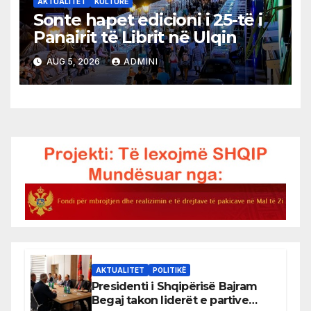
AKTUALITET
KULTURË
Sonte hapet edicioni i 25-të i
Panairit të Librit në Ulqin
AUG 5, 2026
ADMINI
AKTUALITET
POLITIKË
Presidenti i Shqipërisë Bajram
Begaj takon liderët e partive