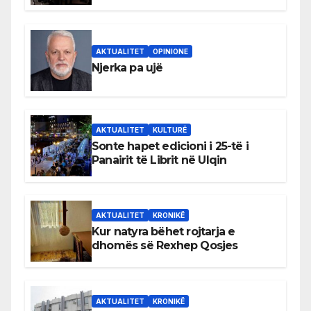
shqiptare në Ulqin
AKTUALITET
OPINIONE
Njerka pa ujë
AKTUALITET
KULTURË
Sonte hapet edicioni i 25-të i
Panairit të Librit në Ulqin
AKTUALITET
KRONIKË
Kur natyra bëhet rojtarja e
dhomës së Rexhep Qosjes
AKTUALITET
KRONIKË