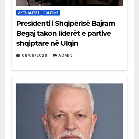
AKTUALITET
POLITIKË
Presidenti i Shqipërisë Bajram
Begaj takon liderët e partive
shqiptare në Ulqin
06/08/2026
ADMINI