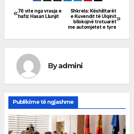
76 vite nga vrasja e
Shkrela: Këshilltarët
Post
hafiz Hasan Llunjit
e Kuvendit të Ulqinit
bllokojnë trotuarët
navigation
me automjetet e tyre
By
admini
Publikime të ngjashme