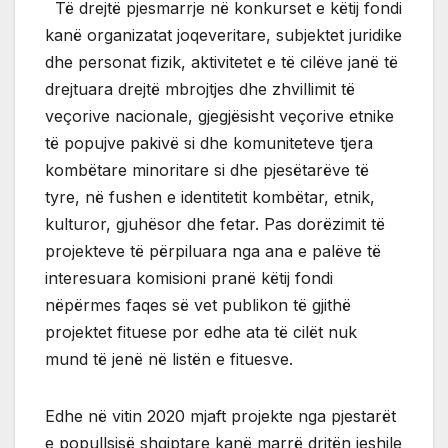
Të drejtë pjesmarrje në konkurset e këtij fondi
kanë organizatat joqeveritare, subjektet juridike
dhe personat fizik, aktivitetet e të cilëve janë të
drejtuara drejtë mbrojtjes dhe zhvillimit të
veçorive nacionale, gjegjësisht veçorive etnike
të popujve pakivë si dhe komuniteteve tjera
kombëtare minoritare si dhe pjesëtarëve të
tyre, në fushen e identitetit kombëtar, etnik,
kulturor, gjuhësor dhe fetar. Pas dorëzimit të
projekteve të përpiluara nga ana e palëve të
interesuara komisioni pranë këtij fondi
nëpërmes faqes së vet publikon të gjithë
projektet fituese por edhe ata të cilët nuk
mund të jenë në listën e fituesve.
Edhe në vitin 2020 mjaft projekte nga pjestarët
e popullsisë shqiptare kanë marrë dritën jeshile