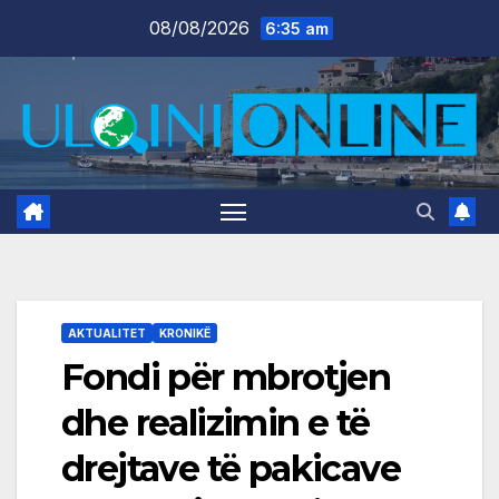
Skip
08/08/2026
6:35 am
to
content
AKTUALITET
KRONIKË
Fondi për mbrotjen
dhe realizimin e të
drejtave të pakicave