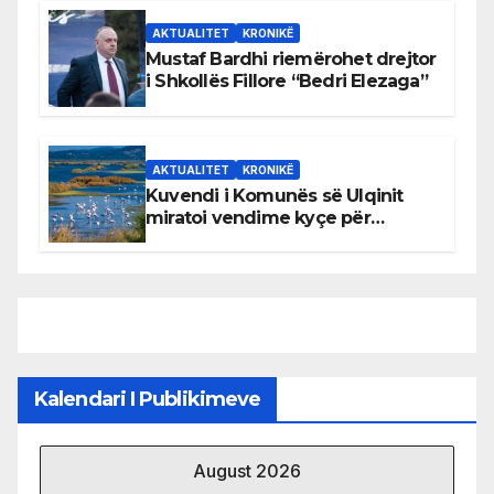
AKTUALITET
KRONIKË
Mustaf Bardhi riemërohet drejtor
i Shkollës Fillore “Bedri Elezaga”
AKTUALITET
KRONIKË
Kuvendi i Komunës së Ulqinit
miratoi vendime kyçe për
mbrojtjen e natyrës dhe
menaxhimin e qëndrueshëm të
burimeve më të çmuara
Kalendari I Publikimeve
August 2026