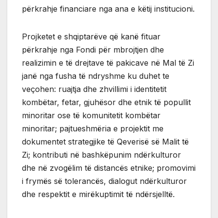
përkrahje financiare nga ana e këtij institucioni.
Projketet e shqiptarëve që kanë fituar
përkrahje nga Fondi për mbrojtjen dhe
realizimin e të drejtave të pakicave në Mal të Zi
janë nga fusha të ndryshme ku duhet te
veçohen: ruajtja dhe zhvillimi i identitetit
kombëtar, fetar, gjuhësor dhe etnik të popullit
minoritar ose të komunitetit kombëtar
minoritar; pajtueshmëria e projektit me
dokumentet strategjike të Qeverisë së Malit të
Zi; kontributi në bashkëpunim ndërkulturor
dhe në zvogëlim të distancës etnike; promovimi
i frymës së tolerancës, dialogut ndërkulturor
dhe respektit e mirëkuptimit të ndërsjelltë.