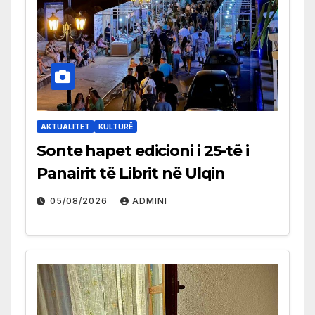
AKTUALITET
KULTURË
Sonte hapet edicioni i 25-të i
Panairit të Librit në Ulqin
05/08/2026
ADMINI