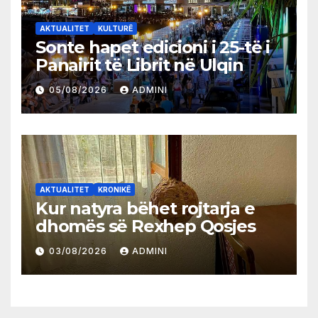
AKTUALITET
KULTURË
Sonte hapet edicioni i 25-të i
Panairit të Librit në Ulqin
05/08/2026
ADMINI
AKTUALITET
KRONIKË
Kur natyra bëhet rojtarja e
dhomës së Rexhep Qosjes
03/08/2026
ADMINI