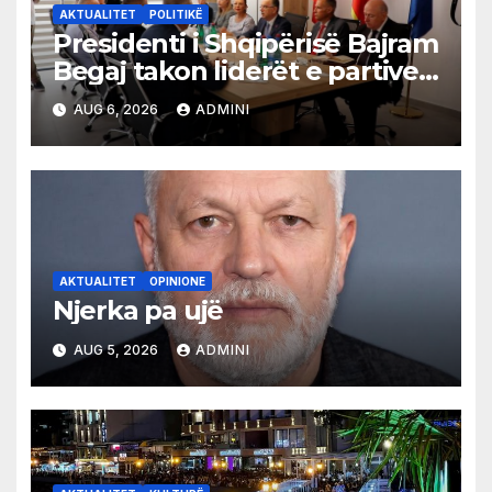
AKTUALITET
POLITIKË
Presidenti i Shqipërisë Bajram
Begaj takon liderët e partive
shqiptare në Ulqin
AUG 6, 2026
ADMINI
AKTUALITET
OPINIONE
Njerka pa ujë
AUG 5, 2026
ADMINI