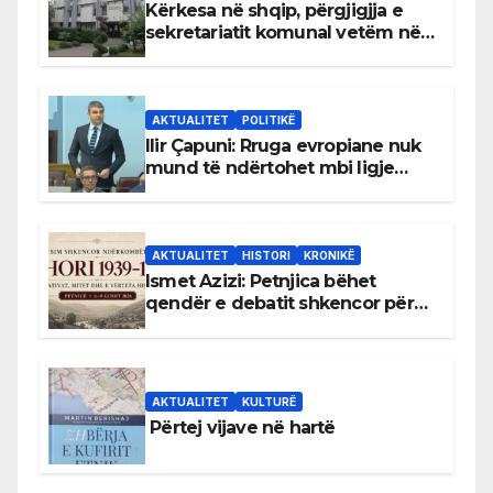
Kërkesa në shqip, përgjigjja e
sekretariatit komunal vetëm në
gjuhën malazeze
AKTUALITET
POLITIKË
Ilir Çapuni: Rruga evropiane nuk
mund të ndërtohet mbi ligje
antikushtetuese
AKTUALITET
HISTORI
KRONIKË
Ismet Azizi: Petnjica bëhet
qendër e debatit shkencor për
Bihorin gjatë viteve 1939–1948
AKTUALITET
KULTURË
Përtej vijave në hartë