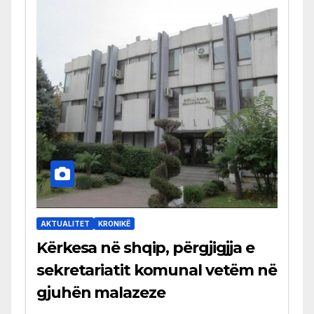
AKTUALITET
KRONIKË
Kërkesa në shqip, përgjigjja e
sekretariatit komunal vetëm në
gjuhën malazeze