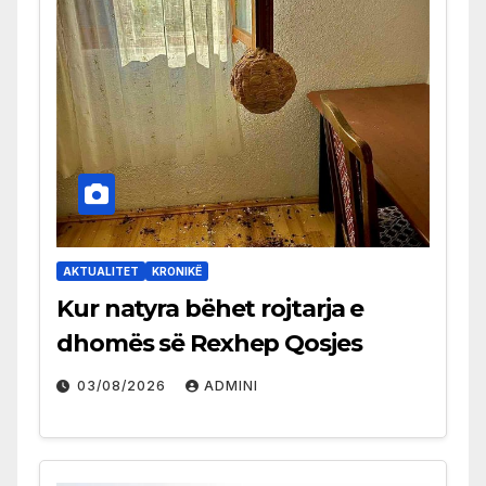
AKTUALITET
KRONIKË
Kur natyra bëhet rojtarja e
dhomës së Rexhep Qosjes
03/08/2026
ADMINI