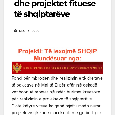
dhe projektet fituese
të shqiptarëve
DEC 15, 2020
Fondi për mbrojtjen dhe realizimin e të drejtave
të pakicave në Mal të Zi për afër një dekadë
vazhdon të mbetet një ndër burimet kryesore
për realizimin e projekteve të shqiptarëve.
Gjatë këtyre viteve ka qenë mjaft i madh numri i
projketeve që kanë marrë dritën e gjelbërt për