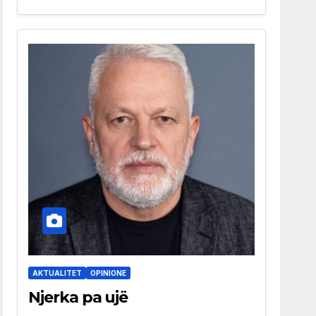
AKTUALITET
OPINIONE
Njerka pa ujë