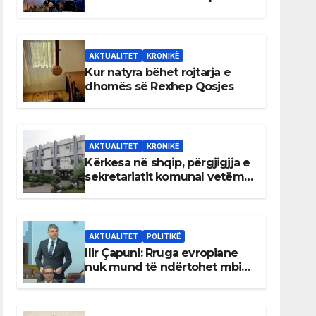
AKTUALITET
KRONIKË
Kur natyra bëhet rojtarja e
dhomës së Rexhep Qosjes
AKTUALITET
KRONIKË
Kërkesa në shqip, përgjigjja e
sekretariatit komunal vetëm
në gjuhën malazeze
AKTUALITET
POLITIKË
Ilir Çapuni: Rruga evropiane
nuk mund të ndërtohet mbi
ligje antikushtetuese