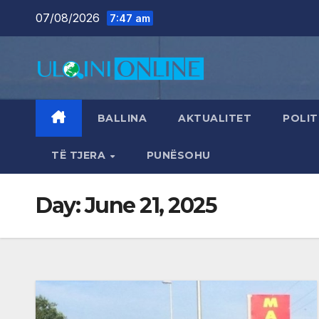
Skip
07/08/2026
7:47 am
to
content
BALLINA
AKTUALITET
POLIT
TË TJERA
PUNËSOHU
Day:
June 21, 2025