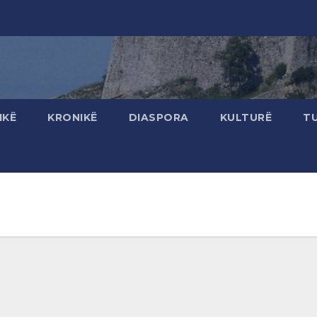
IKË
KRONIKË
DIASPORA
KULTURË
T