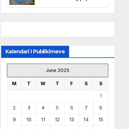
mbrojtjen e natyrës dhe
menaxhimin e qëndrueshëm
të burimeve më të çmuara
Kalendari I Publikimeve
June 2025
M
T
W
T
F
S
S
1
2
3
4
5
6
7
8
9
10
11
12
13
14
15