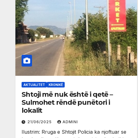
AKTUALITET
KRONIKË
Shtoji më nuk është i qetë –
Sulmohet rëndë punëtori i
lokalit
21/06/2025
ADMINI
Ilustrim: Rruga e Shtojit Policia ka njoftuar se