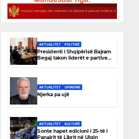
AKTUALITET
POLITIKË
Presidenti i Shqipërisë Bajram
Begaj takon liderët e partive
shqiptare në Ulqin
AKTUALITET
OPINIONE
Njerka pa ujë
AKTUALITET
KULTURË
Sonte hapet edicioni i 25-të i
Panairit të Librit në Ulqin