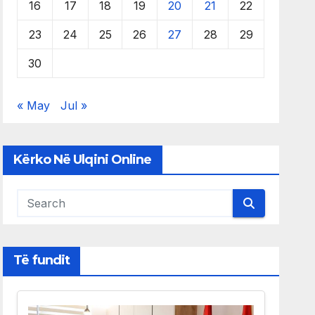
16
17
18
19
20
21
22
23
24
25
26
27
28
29
30
« May
Jul »
Kërko Në Ulqini Online
Të fundit