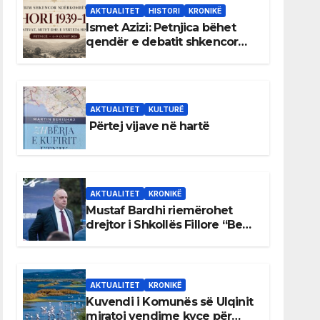
AKTUALITET
HISTORI
KRONIKË
Ismet Azizi: Petnjica bëhet
qendër e debatit shkencor
për Bihorin gjatë viteve 1939–
1948
AKTUALITET
KULTURË
Përtej vijave në hartë
AKTUALITET
KRONIKË
Mustaf Bardhi riemërohet
drejtor i Shkollës Fillore “Bedri
Elezaga”
AKTUALITET
KRONIKË
Kuvendi i Komunës së Ulqinit
miratoi vendime kyçe për