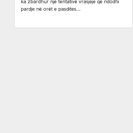
ka zbardhur një tentativë vrasjeje që ndodhi
pardje në orët e pasdites…