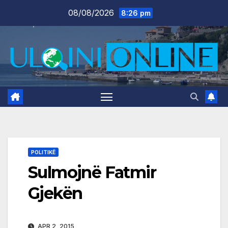
Skip
08/08/2026
8:26 pm
to
content
POLITIKË
Sulmojnë Fatmir
Gjekën
APR 2, 2015