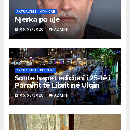
AKTUALITET
OPINIONE
Njerka pa ujë
05/08/2026
ADMINI
AKTUALITET
KULTURË
Sonte hapet edicioni i 25-të i
Panairit të Librit në Ulqin
05/08/2026
ADMINI