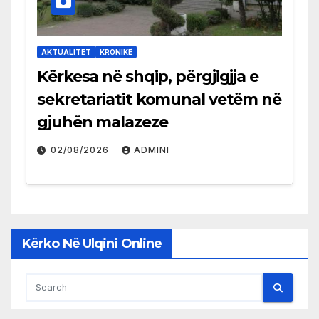
AKTUALITET
KRONIKË
Kërkesa në shqip, përgjigjja e
sekretariatit komunal vetëm në
gjuhën malazeze
02/08/2026
ADMINI
Kërko Në Ulqini Online