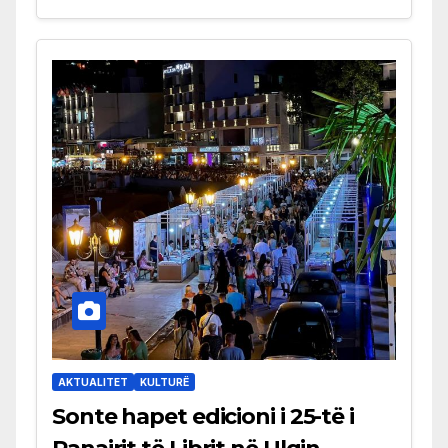
AKTUALITET
KULTURË
Sonte hapet edicioni i 25-të i