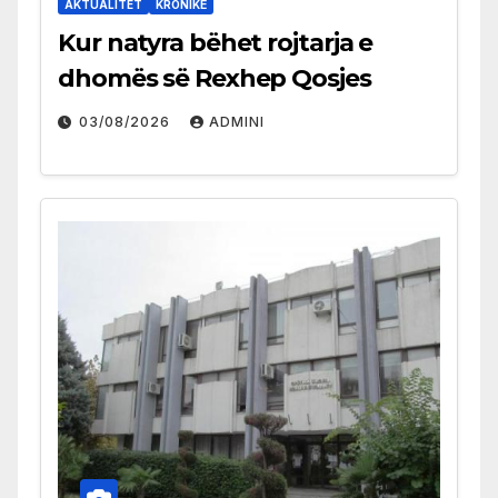
AKTUALITET
KRONIKË
Kur natyra bëhet rojtarja e
dhomës së Rexhep Qosjes
03/08/2026
ADMINI