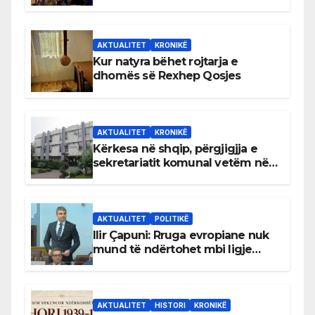
AKTUALITET
KRONIKË
Kur natyra bëhet rojtarja e
dhomës së Rexhep Qosjes
AKTUALITET
KRONIKË
Kërkesa në shqip, përgjigjja e
sekretariatit komunal vetëm në
gjuhën malazeze
AKTUALITET
POLITIKË
Ilir Çapuni: Rruga evropiane nuk
mund të ndërtohet mbi ligje
antikushtetuese
AKTUALITET
HISTORI
KRONIKË