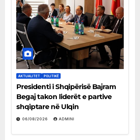
AKTUALITET
POLITIKË
Presidenti i Shqipërisë Bajram
Begaj takon liderët e partive
shqiptare në Ulqin
06/08/2026
ADMINI