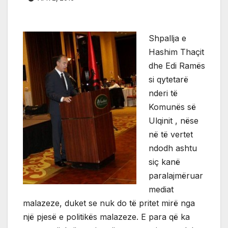
Shpallja e
Hashim Thaçit
dhe Edi Ramës
si qytetarë
nderi të
Komunës së
Ulqinit , nëse
në të vertet
ndodh ashtu
siç kanë
paralajmëruar
mediat
malazeze, duket se nuk do të pritet mirë nga
një pjesë e politikës malazeze. E para që ka