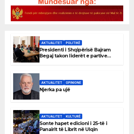
AKTUALITET
POLITIKË
Presidenti i Shqipërisë Bajram
Begaj takon liderët e partive
shqiptare në Ulqin
AKTUALITET
OPINIONE
Njerka pa ujë
AKTUALITET
KULTURË
Sonte hapet edicioni i 25-të i
Panairit të Librit në Ulqin