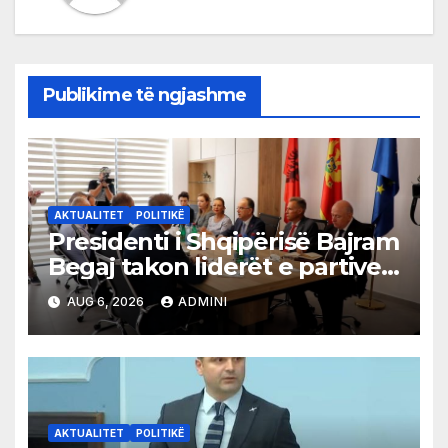
Publikime të ngjashme
AKTUALITET
POLITIKË
Presidenti i Shqipërisë Bajram
Begaj takon liderët e partive
shqiptare në Ulqin
AUG 6, 2026
ADMINI
AKTUALITET
POLITIKË