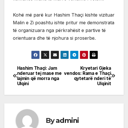
Kohë më parë kur Hashim Thaçi kishte vizituar
Malin e Zi poashtu ishte pritur me demonstrata
të organizuara nga përkrahësit e partive të
orientuara dhe të njohura si proserbe.
Hashim Thaçi: Jam
Kryetari Gjeka
Post
nderuar tej mase me
vendos: Rama e Thaçi
lajmin që morra nga
qytetarë nderi të
navigation
Ulqini
Ulqinit
By
admini