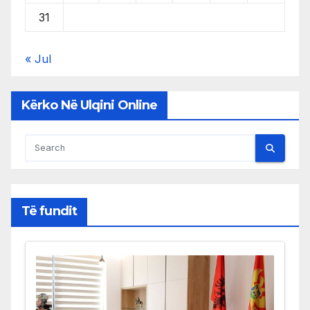
31
« Jul
Kërko Në Ulqini Online
Të fundit