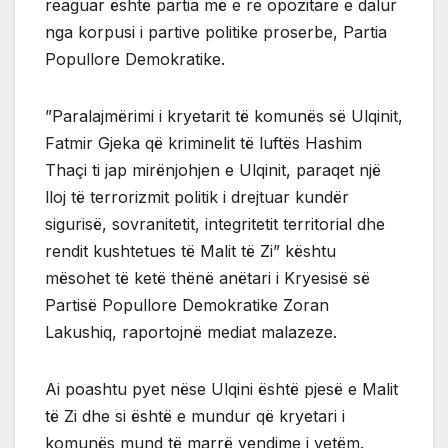
reaguar është partia më e re opozitare e dalur
nga korpusi i partive politike proserbe, Partia
Popullore Demokratike.
”Paralajmërimi i kryetarit të komunës së Ulqinit,
Fatmir Gjeka që kriminelit të luftës Hashim
Thaçi ti jap mirënjohjen e Ulqinit, paraqet një
lloj të terrorizmit politik i drejtuar kundër
sigurisë, sovranitetit, integritetit territorial dhe
rendit kushtetues të Malit të Zi” kështu
mësohet të ketë thënë anëtari i Kryesisë së
Partisë Popullore Demokratike Zoran
Lakushiq, raportojnë mediat malazeze.
Ai poashtu pyet nëse Ulqini është pjesë e Malit
të Zi dhe si është e mundur që kryetari i
komunës mund të marrë vendime i vetëm.