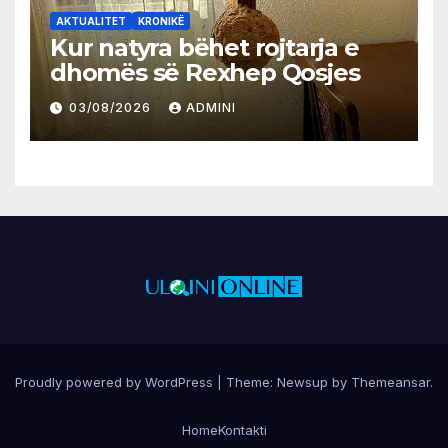
AKTUALITET
KRONIKË
Kur natyra bëhet rojtarja e
dhomës së Rexhep Qosjes
03/08/2026
ADMINI
Proudly powered by WordPress
|
Theme:
Newsup
by
Themeansar
.
Home
Kontakti