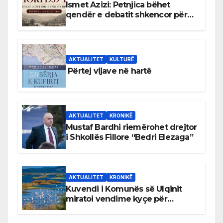
Ismet Azizi: Petnjica bëhet
qendër e debatit shkencor për
Bihorin gjatë viteve 1939–1948
AKTUALITET
KULTURË
Përtej vijave në hartë
AKTUALITET
KRONIKË
Mustaf Bardhi riemërohet drejtor
i Shkollës Fillore “Bedri Elezaga”
AKTUALITET
KRONIKË
Kuvendi i Komunës së Ulqinit
miratoi vendime kyçe për
mbrojtjen e natyrës dhe
menaxhimin e qëndrueshëm të