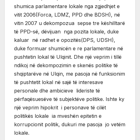
shumica parlamentare lokale nga zgjedhjet e
vitit 2006(Forca, LDMZ, PPD dhe BDSH), në
vitin 2007 u dekompozua sepse tre këshilltarë
të PPD-së, dëvijuan nga pozita lokale, duke
kaluar në radhet e opozitës(DPS, UDSH),
duke formuar shumicën e re parlamentare në
pushtetin lokal të Ulqinit. Dhe një veprim i tillë
ndikoj në dekompozimin e skenës politike të
shqiptarëve në Ulqin, me pasoja në funksionim
të pushtetit lokal në sajë të interesave
personale dhe ambicieve lideriste të
përfaqësuesëve të subjektëve politike. Ishte ky
një veprim hipokrit i personave të cilët
politikës lokale ia mveshën epitetin e
korrupcionit politik, dukuri me pasoja jo vetëm
lokale.