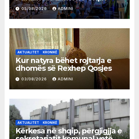
05/08/2026
ADMINI
AKTUALITET
KRONIKË
Kur natyra bëhet rojtarja e
dhomës së Rexhep Qosjes
03/08/2026
ADMINI
AKTUALITET
KRONIKË
Kërkesa në shqip, përgjigjja e
sekretariatit komunal vetëm