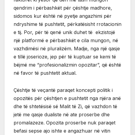
qendrim i përbashkët për çështje madhore,
sidomos kur është në pyetje angazhimi për
ndryshime të pushtetit, përkatësisht rrotacionin
e tij. Por, për të qenë unik duhet të ekzistojë
një platformë e përbashkët e cila mungon, në
vazhdimësi në pluralizëm. Madje, nga një qasje
e tillë joserioze, jep për të kuptuar se kemi të
bëjmë me “profesionalizmin opozitar”, që është
në favor të pushtetit aktual.
Çështje të veçantë paraqet koncepti politik i
opozitës për çështjen e pushtetit nga njëra anë
dhe të shtetësisë së Malit të Zi, që vazhdon të
jetë me qasje dualiste në ate proserbe dhe
promalazeze. Opozita proserbe nuk paraqet
befasi sepse ajo ishte e angazhuar në vitin