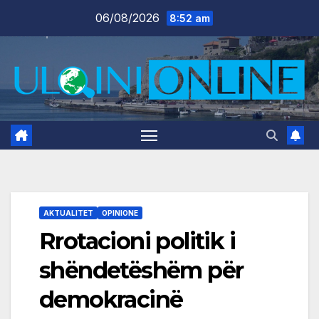
Skip
06/08/2026
8:52 am
to
content
AKTUALITET
OPINIONE
Rrotacioni politik i
shëndetëshëm për
demokracinë