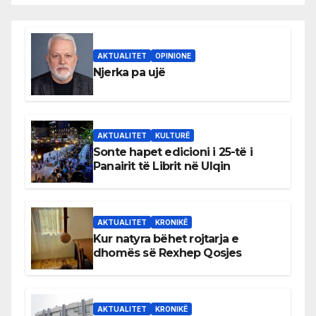
AKTUALITET
OPINIONE
Njerka pa ujë
AKTUALITET
KULTURË
Sonte hapet edicioni i 25-të i
Panairit të Librit në Ulqin
AKTUALITET
KRONIKË
Kur natyra bëhet rojtarja e
dhomës së Rexhep Qosjes
AKTUALITET
KRONIKË