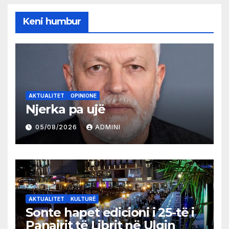
Keni humbur
AKTUALITET
OPINIONE
Njerka pa ujë
05/08/2026
ADMINI
AKTUALITET
KULTURË
Sonte hapet edicioni i 25-të i
Panairit të Librit në Ulqin