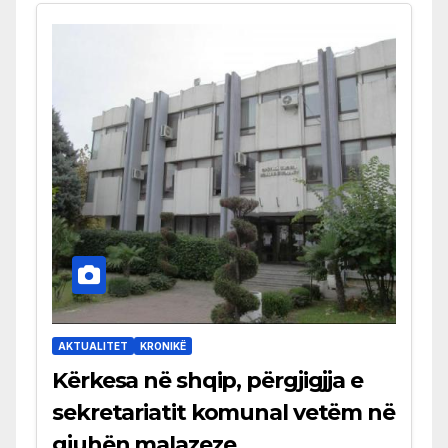
AKTUALITET
KRONIKË
Kërkesa në shqip, përgjigjja e
sekretariatit komunal vetëm në
gjuhën malazeze