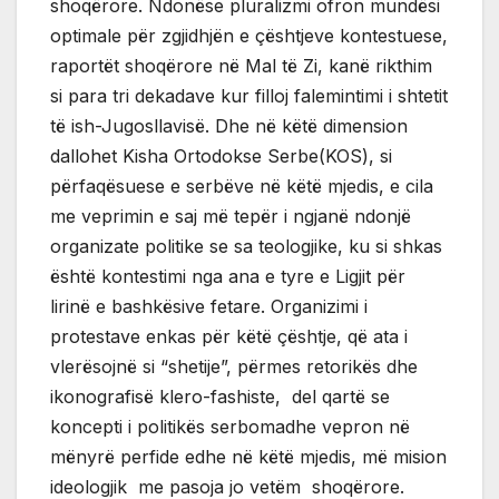
shoqërore. Ndonëse pluralizmi ofron mundësi
optimale për zgjidhjën e çështjeve kontestuese,
raportët shoqërore në Mal të Zi, kanë rikthim
si para tri dekadave kur filloj falemintimi i shtetit
të ish-Jugosllavisë. Dhe në këtë dimension
dallohet Kisha Ortodokse Serbe(KOS), si
përfaqësuese e serbëve në këtë mjedis, e cila
me veprimin e saj më tepër i ngjanë ndonjë
organizate politike se sa teologjike, ku si shkas
është kontestimi nga ana e tyre e Ligjit për
lirinë e bashkësive fetare. Organizimi i
protestave enkas për këtë çështje, që ata i
vlerësojnë si “shetije”, përmes retorikës dhe
ikonografisë klero-fashiste, del qartë se
koncepti i politikës serbomadhe vepron në
mënyrë perfide edhe në këtë mjedis, më mision
ideologjik me pasoja jo vetëm shoqërore.