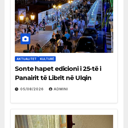
AKTUALITET
KULTURË
Sonte hapet edicioni i 25-të i
Panairit të Librit në Ulqin
05/08/2026
ADMINI