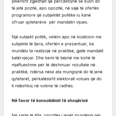
pikërisht zgjedhjet që përcaktojnë së kush do
të jetë pozitë, apo opozitë, në sajë të ofertës
programore që subjektët politike iu kanë
ofruar qytetarëve për mandatin vijues.
Një subjekt politik, vetëm apo në koalicion me
subjekte të tjera, ofertën e prezantuar, ka
mundësi ta realizojë në praktikë, gjatë mandatit
katërvjeçar. Dhe kemi të bëjmë me kohë të
mjaftueshme për të dëshmuar rezultate në
praktikë, ndërsa nëse ata mungojnë do të jenë
qytetarët, përkatësisht elektorati votues që do
ti ndëshkoj në votime të radhës.
Në favor të konsolidimit të shoqërisë
Në raste të tilla, opozitës i jepët mundësia për