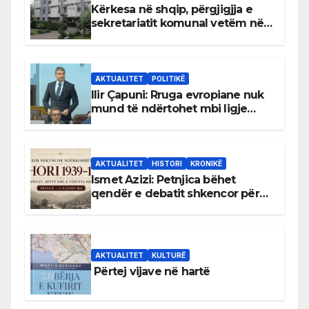
Kërkesa në shqip, përgjigjja e
sekretariatit komunal vetëm në
gjuhën malazeze
AKTUALITET
POLITIKË
Ilir Çapuni: Rruga evropiane nuk
mund të ndërtohet mbi ligje
antikushtetuese
AKTUALITET
HISTORI
KRONIKË
Ismet Azizi: Petnjica bëhet
qendër e debatit shkencor për
Bihorin gjatë viteve 1939–1948
AKTUALITET
KULTURË
Përtej vijave në hartë