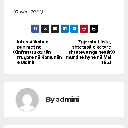
(Gusht 2020)
Intensifikohen
Zgjerohet lista,
Post
punimet në
shtetasit e këtyre
infrastrukturën
shteteve nga nesër
navigation
rrugore në Komunën
mund të hynë në Mal
e Ulqinit
të Zi
By
admini