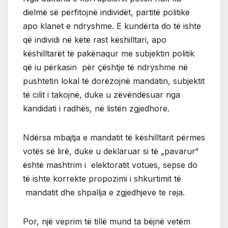
dielmë së përfitojnë individët, partitë politike
apo klanet e ndryshme. E kundërta do të ishte
që individi në këtë rast këshilltari, apo
këshilltarët të pakënaqur me subjektin politik
që iu përkasin për çështje të ndryshme në
pushtetin lokal të dorëzojnë mandatin, subjektit
të cilit i takojnë, duke u zëvëndësuar nga
kandidati i radhës, në listën zgjedhore.
Ndërsa mbajtja e mandatit të këshilltarit përmes
votës së lirë, duke u deklaruar si të „pavarur“
është mashtrim i elektoratit votues, sepse do
të ishte korrekte propozimi i shkurtimit të
mandatit dhe shpallja e zgjedhjeve te reja.
Por, një veprim të tillë mund ta bëjnë vetëm