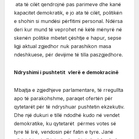
ata të cilët qendrojnë pas parimeve dhe kanë
kapacitet demokratik, e jo ata të cilët, politikën
e shohin si mundësi përfitimi personal. Ndërsa
deri kur mund të veprohet në këtë mënyrë në
skenën politike mbetet çështje e hapur, sepse
ligji aktual zgjedhor nuk parashikon masa
ndeshkuese, për devijime të tilla paszgjedhore.
Ndryshimi i pushtetit vlerë e demokracinë
Mbajtja e zgjedhjeve parlamentare, të rregullta
apo të parakohshme, paraqet ofertën për
qytetarët për të ndryshuar pushtetin ekzekutiv.
Dhe një dukuri e tillë ndodhë kudo në vendet
demokratike, ku qytetarët përmes votes së
tyre të lirë, vendosin për fatin e tyre. Janë