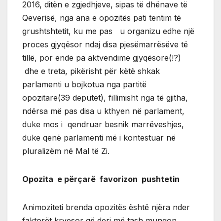
2016, ditën e zgjedhjeve, sipas të dhënave të
Qeverisë, nga ana e opozitës pati tentim të
grushtshtetit, ku me pas u organizu edhe një
proces gjyqësor ndaj disa pjesëmarrësëve të
tillë, por ende pa aktvendime gjyqësore(!?)
dhe e treta, pikërisht për këtë shkak
parlamenti u bojkotua nga partitë
opozitare(39 deputet), fillimisht nga të gjitha,
ndërsa më pas disa u kthyen në parlament,
duke mos i qendruar besnik marrëveshjes,
duke qenë parlamenti më i kontestuar në
pluralizëm në Mal të Zi.
Opozita e përçarë favorizon pushtetin
Animoziteti brenda opozitës është njëra nder
faktorët kryesor që deri më tash mungon