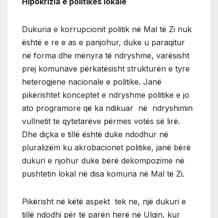
Hipokrizia e politikës lokale
Dukuria e korrupcionit politik në Mal të Zi nuk
është e re e as e panjohur, duke u paraqitur
në forma dhe mënyra të ndryshme, varësisht
prej komunave përkatësisht strukturën e tyre
heterogjene nacionale e politike. Janë
pikërishtet konceptet e ndryshme politike e jo
ato programore që ka ndikuar në ndryshimin
vullnetit te qytetarëve përmes votës së lirë.
Dhe diçka e tillë është duke ndodhur në
pluralizëm ku akrobacionet politike, janë bërë
dukuri e njohur duke bërë dekompozime në
pushtetin lokal në disa komuna në Mal të Zi.
Pikërisht në këtë aspekt tek ne, një dukuri e
tillë ndodhi për të parën herë në Ulqin, kur