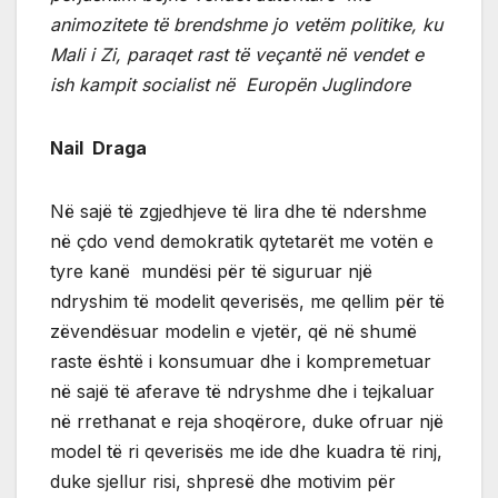
animozitete të brendshme jo vetëm politike, ku
Mali i Zi, paraqet rast të veçantë në vendet e
ish kampit socialist në Europën Juglindore
Nail Draga
Në sajë të zgjedhjeve të lira dhe të ndershme
në çdo vend demokratik qytetarët me votën e
tyre kanë mundësi për të siguruar një
ndryshim të modelit qeverisës, me qellim për të
zëvendësuar modelin e vjetër, që në shumë
raste është i konsumuar dhe i kompremetuar
në sajë të aferave të ndryshme dhe i tejkaluar
në rrethanat e reja shoqërore, duke ofruar një
model të ri qeverisës me ide dhe kuadra të rinj,
duke sjellur risi, shpresë dhe motivim për