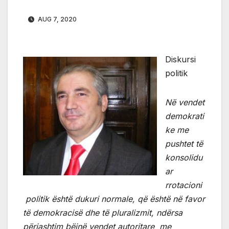
AUG 7, 2020
Diskursi
politik
Në vendet
demokrati
ke me
pushtet të
konsolidu
ar
rrotacioni
politik është dukuri normale, që është në favor
të demokracisë dhe të pluralizmit, ndërsa
përjashtim bëjnë vendet autoritare me