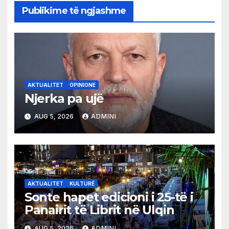
Publikime të ngjashme
AKTUALITET
OPINIONE
Njerka pa ujë
AUG 5, 2026
ADMINI
AKTUALITET
KULTURË
Sonte hapet edicioni i 25-të i
Panairit të Librit në Ulqin
AUG 5, 2026
ADMINI