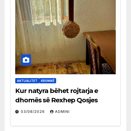
AKTUALITET
KRONIKË
Kur natyra bëhet rojtarja e
dhomës së Rexhep Qosjes
03/08/2026
ADMINI