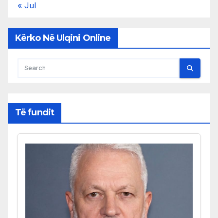
« Jul
Kërko Në Ulqini Online
Të fundit