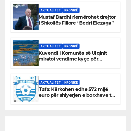
AKTUALITET
KRONIKË
Mustaf Bardhi riemërohet drejtor
i Shkollës Fillore “Bedri Elezaga”
AKTUALITET
KRONIKË
Kuvendi i Komunës së Ulqinit
miratoi vendime kyçe për
mbrojtjen e natyrës dhe
menaxhimin e qëndrueshëm të
burimeve më të çmuara
AKTUALITET
KRONIKË
Tafa: Kërkohen edhe 572 mijë
euro për shlyerjen e borxheve të
KF Otrant – Salaj kërkoi sqarime
nga drejtuesit e klubit