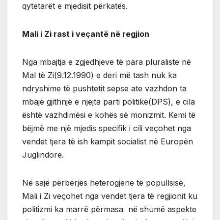
qytetarët e mjedisit përkatës.
Mali i Zi rast i veçantë në regjion
Nga mbajtja e zgjedhjeve të para pluraliste në
Mal të Zi(9.12.1990) e deri më tash nuk ka
ndryshime të pushtetit sepse ate vazhdon ta
mbajë gjithnjë e njëjta parti politike(DPS), e cila
është vazhdimësi e kohës së monizmit. Kemi të
bëjmë me një mjedis specifik i cili veçohet nga
vendet tjera të ish kampit socialist në Europën
Juglindore.
Në sajë përbërjës heterogjene të popullsisë,
Mali i Zi veçohet nga vendet tjera të regjionit ku
politizmi ka marrë përmasa në shumë aspekte