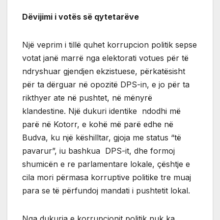
Dëvijimi i votës së qytetarëve
Një veprim i tillë quhet korrupcion politik sepse
votat janë marrë nga elektorati votues për të
ndryshuar gjendjen ekzistuese, përkatësisht
për ta dërguar në opozitë DPS-in, e jo për ta
rikthyer ate në pushtet, në mënyrë
klandestine. Një dukuri identike ndodhi më
parë në Kotorr, e kohë më parë edhe në
Budva, ku një këshilltar, gjoja me status “të
pavarur”, iu bashkua DPS-it, dhe formoj
shumicën e re parlamentare lokale, çështje e
cila mori përmasa korruptive politike tre muaj
para se të përfundoj mandati i pushtetit lokal.
Nga dukuria e korrupcionit politik nuk ka