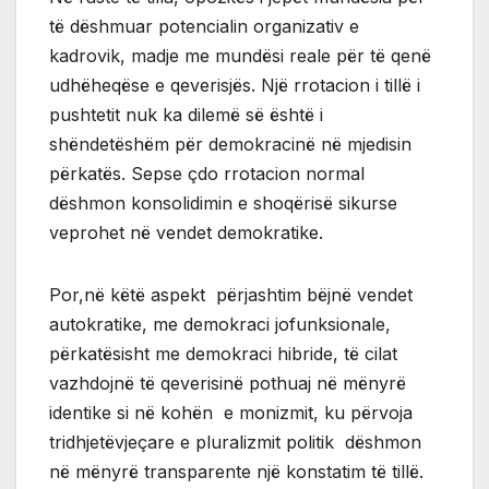
të dëshmuar potencialin organizativ e
kadrovik, madje me mundësi reale për të qenë
udhëheqëse e qeverisjës. Një rrotacion i tillë i
pushtetit nuk ka dilemë së është i
shëndetëshëm për demokracinë në mjedisin
përkatës. Sepse çdo rrotacion normal
dëshmon konsolidimin e shoqërisë sikurse
veprohet në vendet demokratike.
Por,në këtë aspekt përjashtim bëjnë vendet
autokratike, me demokraci jofunksionale,
përkatësisht me demokraci hibride, të cilat
vazhdojnë të qeverisinë pothuaj në mënyrë
identike si në kohën e monizmit, ku përvoja
tridhjetëvjeçare e pluralizmit politik dëshmon
në mënyrë transparente një konstatim të tillë.