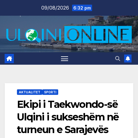
Skip
09/08/2026
6:32 pm
to
content
AKTUALITET
SPORTI
Ekipi i Taekwondo-së
Ulqini i sukseshëm në
turneun e Sarajevës