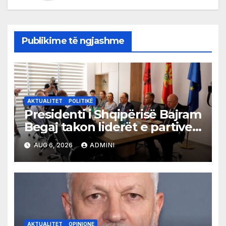
Publikime të ngjashme
AKTUALITET
POLITIKË
Presidenti i Shqipërisë Bajram
Begaj takon liderët e partive
shqiptare në Ulqin
AUG 6, 2026
ADMINI
AKTUALITET
OPINIONE