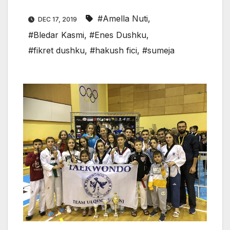
#Amella Nuti
,
DEC 17, 2019
#Bledar Kasmi
,
#Enes Dushku
,
#fikret dushku
,
#hakush fici
,
#sumeja