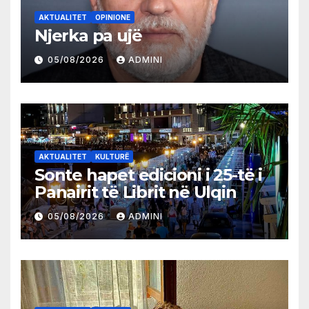
AKTUALITET
OPINIONE
Njerka pa ujë
05/08/2026
ADMINI
AKTUALITET
KULTURË
Sonte hapet edicioni i 25-të i
Panairit të Librit në Ulqin
05/08/2026
ADMINI