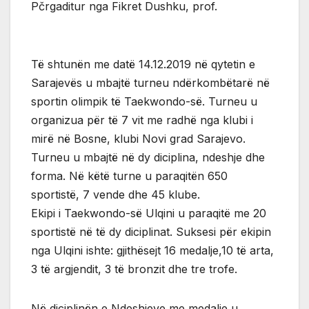
Pčrgaditur nga Fikret Dushku, prof.
Të shtunën me datë 14.12.2019 në qytetin e
Sarajevës u mbajtë turneu ndërkombëtarë në
sportin olimpik të Taekwondo-së. Turneu u
organizua për të 7 vit me radhë nga klubi i
mirë në Bosne, klubi Novi grad Sarajevo.
Turneu u mbajtë në dy diciplina, ndeshje dhe
forma. Në këtë turne u paraqitën 650
sportistë, 7 vende dhe 45 klube.
Ekipi i Taekwondo-së Ulqini u paraqitë me 20
sportistë në të dy diciplinat. Suksesi për ekipin
nga Ulqini ishte: gjithësejt 16 medalje,10 të arta,
3 të argjendit, 3 të bronzit dhe tre trofe.
Në diciplinën e Ndeshjeve me medalje u