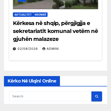
AKTUALITET
KRONIKË
Kërkesa në shqip, përgjigjja e
sekretariatit komunal vetëm në
gjuhën malazeze
02/08/2026
ADMINI
Kërko Në Ulqini Online