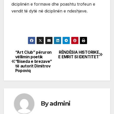
diciplinën e formave dhe poashtu trofeun e
vendit të dytë në diciplinën e ndeshjeve.
“Art Club” përuron
RËNDËSIA HISTORIKE
Post
vëllimin poetik
E EMRIT SI IDENTITET
“Biseda e brezave”
navigation
të autorit Dimitrov
Popoviq
By
admini