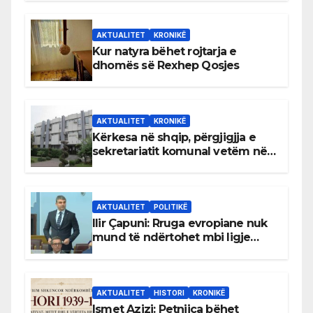
AKTUALITET
KRONIKË
Kur natyra bëhet rojtarja e
dhomës së Rexhep Qosjes
AKTUALITET
KRONIKË
Kërkesa në shqip, përgjigjja e
sekretariatit komunal vetëm në
gjuhën malazeze
AKTUALITET
POLITIKË
Ilir Çapuni: Rruga evropiane nuk
mund të ndërtohet mbi ligje
antikushtetuese
AKTUALITET
HISTORI
KRONIKË
Ismet Azizi: Petnjica bëhet