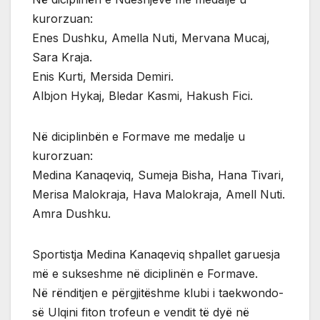
kurorzuan:
Enes Dushku, Amella Nuti, Mervana Mucaj,
Sara Kraja.
Enis Kurti, Mersida Demiri.
Albjon Hykaj, Bledar Kasmi, Hakush Fici.
Në diciplinbën e Formave me medalje u
kurorzuan:
Medina Kanaqeviq, Sumeja Bisha, Hana Tivari,
Merisa Malokraja, Hava Malokraja, Amell Nuti.
Amra Dushku.
Sportistja Medina Kanaqeviq shpallet garuesja
më e sukseshme në diciplinën e Formave.
Në rënditjen e përgjitëshme klubi i taekwondo-
së Ulqini fiton trofeun e vendit të dyë në