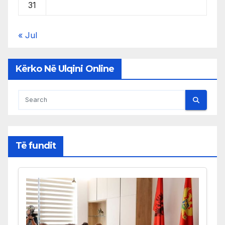
31
« Jul
Kërko Në Ulqini Online
Të fundit