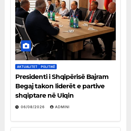
AKTUALITET
POLITIKË
Presidenti i Shqipërisë Bajram
Begaj takon liderët e partive
shqiptare në Ulqin
06/08/2026
ADMINI