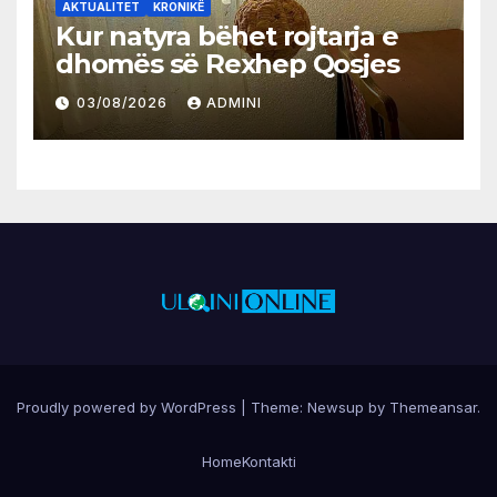
AKTUALITET
KRONIKË
Kur natyra bëhet rojtarja e
dhomës së Rexhep Qosjes
03/08/2026
ADMINI
Proudly powered by WordPress
|
Theme:
Newsup
by
Themeansar
.
Home
Kontakti