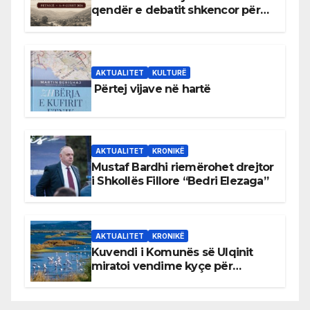
qendër e debatit shkencor për
Bihorin gjatë viteve 1939–1948
AKTUALITET
KULTURË
Përtej vijave në hartë
AKTUALITET
KRONIKË
Mustaf Bardhi riemërohet drejtor
i Shkollës Fillore “Bedri Elezaga”
AKTUALITET
KRONIKË
Kuvendi i Komunës së Ulqinit
miratoi vendime kyçe për
mbrojtjen e natyrës dhe
menaxhimin e qëndrueshëm të
burimeve më të çmuara