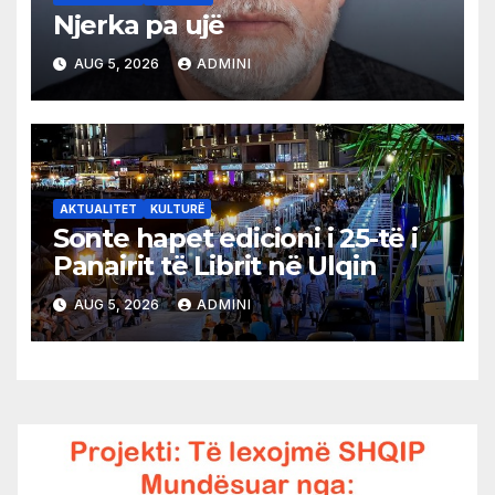
Njerka pa ujë
AUG 5, 2026
ADMINI
AKTUALITET
KULTURË
Sonte hapet edicioni i 25-të i
Panairit të Librit në Ulqin
AUG 5, 2026
ADMINI