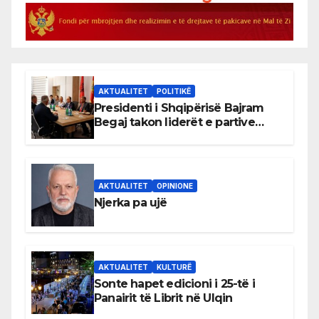
AKTUALITET
POLITIKË
Presidenti i Shqipërisë Bajram
Begaj takon liderët e partive
shqiptare në Ulqin
AKTUALITET
OPINIONE
Njerka pa ujë
AKTUALITET
KULTURË
Sonte hapet edicioni i 25-të i
Panairit të Librit në Ulqin