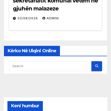
sekretariatit komunal vetëm në
gjuhën malazeze
02/08/2026
ADMINI
Kërko Në Ulqini Online
Keni humbur