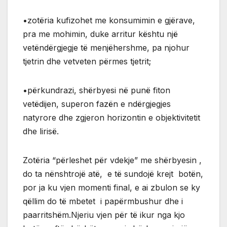
•zotëria kufizohet me konsumimin e gjërave,
pra me mohimin, duke arritur kështu një
vetëndërgjegje të menjëhershme, pa njohur
tjetrin dhe vetveten përmes tjetrit;
•përkundrazi, shërbyesi në punë fiton
vetëdijen, superon fazën e ndërgjegjes
natyrore dhe zgjeron horizontin e objektivitetit
dhe lirisë.
Zotëria “përleshet për vdekje” me shërbyesin ,
do ta nënshtrojë atë, e të sundojë krejt botën,
por ja ku vjen momenti final, e ai zbulon se ky
qëllim do të mbetet i papërmbushur dhe i
paarritshëm.Njeriu vjen për të ikur nga kjo