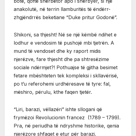
botë, qoftë shërbëtor apo i shërbyer, si një
anakolutë, në terrin llamburitës të ëndërr-
zhgjëndrrës beketiane “Duke pritur Godonë”.
Shikoni, sa thjesht! Në se një këmbë ndihet e
lodhur e vendosim të pushojë mbi tjetrën. A
mund të vendoset dhe ky raport midis
njerëzve, fare thjesht dhe pa shtresëzime
sociale ndërmjet?! Pothuajse të gjitha besimet
fetare mbështeten tek kompleksi i skllavërisë,
po t’u referohemi urdhëresave të tyre: fal,
mëshiro, përulu, kthe faqen tjetër.
“Liri, barazi, vëllazëri” ishte sllogani që
frymëzoi Revolucionin francez (1789 – 1799).
Pra, në periudha të ndryshme historike, qenia
njerëzore shfaqet e etur për barazi.