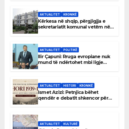
AKTUALITET
KRONIKË
Kërkesa në shqip, përgjigjja e
sekretariatit komunal vetëm në
gjuhën malazeze
AKTUALITET
POLITIKË
Ilir Çapuni: Rruga evropiane nuk
mund të ndërtohet mbi ligje
antikushtetuese
AKTUALITET
HISTORI
KRONIKË
Ismet Azizi: Petnjica bëhet
qendër e debatit shkencor për
Bihorin gjatë viteve 1939–1948
AKTUALITET
KULTURË