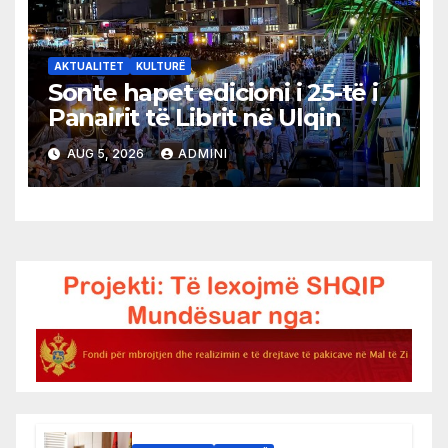
AKTUALITET
KULTURË
Sonte hapet edicioni i 25-të i
Panairit të Librit në Ulqin
AUG 5, 2026
ADMINI