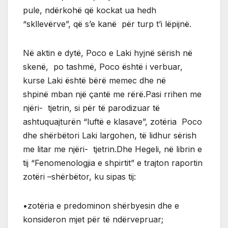
pule, ndërkohë që kockat ua hedh
“skllevërve”, që s’e kanë për turp t’i lëpijnë.
Në aktin e dytë, Poco e Laki hyjnë sërish në
skenë, po tashmë, Poco është i verbuar,
kurse Laki është bërë memec dhe në
shpinë mban një çantë me rërë.Pasi rrihen me
njëri- tjetrin, si për të parodizuar të
ashtuquajturën “luftë e klasave”, zotëria Poco
dhe shërbëtori Laki largohen, të lidhur sërish
me litar me njëri- tjetrin.Dhe Hegeli, në librin e
tij “Fenomenologjia e shpirtit” e trajton raportin
zotëri –shërbëtor, ku sipas tij:
•zotëria e predominon shërbyesin dhe e
konsideron mjet për të ndërvepruar;