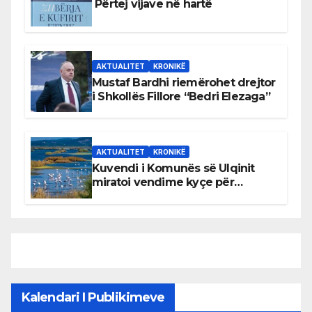
Përtej vijave në hartë
AKTUALITET
KRONIKË
Mustaf Bardhi riemërohet drejtor
i Shkollës Fillore “Bedri Elezaga”
AKTUALITET
KRONIKË
Kuvendi i Komunës së Ulqinit
miratoi vendime kyçe për
mbrojtjen e natyrës dhe
menaxhimin e qëndrueshëm të
burimeve më të çmuara
Kalendari I Publikimeve