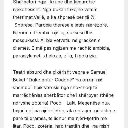
Shërbëtori ngjall krupë dhe keqardhje
njëkohësisht. Nga buka i takojnë vetëm
thërrimet.Vallë, a ka shpresë për të ?!
Shpresa. Parodia therëse e jetës njerëzore.
Njeriun e trembin njëlloj, suksesi dhe
mossuksesi. Ai bie vetvetiu në grackën e
dilemës. E më pas ngjizen me radhë: ambicia,
paragjykimet, xhelozia, zilia, hipokrizia.
Teatri absurd dhe pikërisht vepra e Samuel
Beket “Duke pritur Godonë” na ofron një
shembull tipik varësie nga sho-shoqi të
marrëdhënies shërbëtor dhe i shërbyer (thënë
ndryshe zotëria) Poco – Laki. Meqenëse nuk
bëjnë dot pa njëri-tjetrin, ata shfaqen në aktin e
parë të dramës, të lidhur me njëri-tjetrin me
litar. Poco, zotëria, hap trastën dhe ha mish