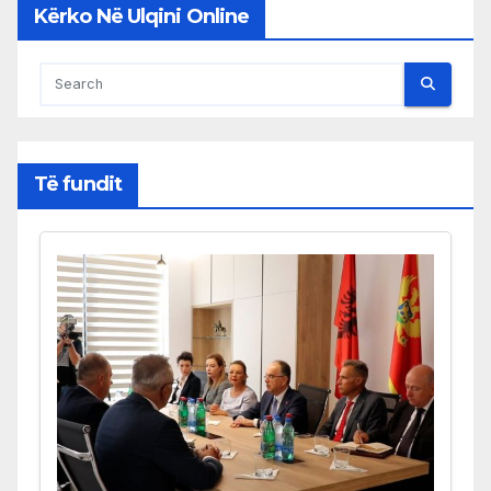
Kërko Në Ulqini Online
Të fundit