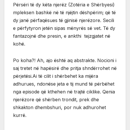
Përsëri të dy këta njerëz (Zotëria e Shërbyesi)
mpleksen bashkë në të njëjtin dëshpërim; që të
dy janë përfaqësues të gjinisë njerëzore. Secili
e përfytyron jetën sipas mënyrës së vet. Të dy
fantazojnë dhe presin, e ankthi tejzgjatet në
kohë.
Po koha?! Ah, ajo është aq abstrakte. Nocioni i
saj tretet në hapësirë dhe pritja shndërrohet në
përjetësi.Ai të cilit i shërbehet ka mijëra
adhurues, ndonëse jeta e tij mund të përbëhet
nga episode që kthehen në trajtë ciklike. Qenia
njerëzore që shërben trondit, prek dhe
shkakton dhembshuri, por nuk adhurohet
kurrë.