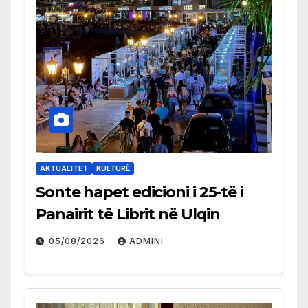
AKTUALITET
KULTURË
Sonte hapet edicioni i 25-të i
Panairit të Librit në Ulqin
05/08/2026
ADMINI