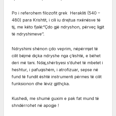
Po i referohem filozofit grek Herakliti (540 –
480) para Krishtit, i cili iu drejtua nxënësve të
tij, me këto fjalë:“Çdo gjë ndryshon, përveç ligjit
të ndryshimeve’’.
Ndryshimi shënon çdo veprim, nëpërmjet të
cilit bëjmë diçka ndryshe nga ç’është, e bëhet
deri më tani. Ndaj,shërbyesi s’duhet të mbetet i
heshtur, i pafuqishëm, i atrofizuar, sepse në
fund të fundit është instrumenti përmes të cilit
funksionon dhe lëviz gjithçka.
Kushedi, me shumë guxim e pak fat mund të
shndërrohet në apogje !