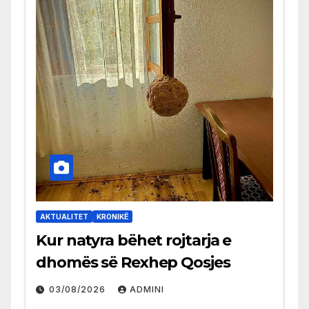
AKTUALITET
KRONIKË
Kur natyra bëhet rojtarja e
dhomës së Rexhep Qosjes
03/08/2026
ADMINI