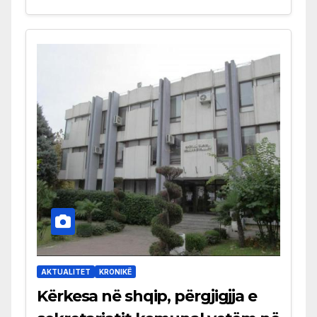
AKTUALITET
KRONIKË
Kërkesa në shqip, përgjigjja e