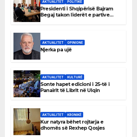
AKTUALITET
POLITIKË
Presidenti i Shqipërisë Bajram
Begaj takon liderët e partive
shqiptare në Ulqin
AKTUALITET
OPINIONE
Njerka pa ujë
AKTUALITET
KULTURË
Sonte hapet edicioni i 25-të i
Panairit të Librit në Ulqin
AKTUALITET
KRONIKË
Kur natyra bëhet rojtarja e
dhomës së Rexhep Qosjes