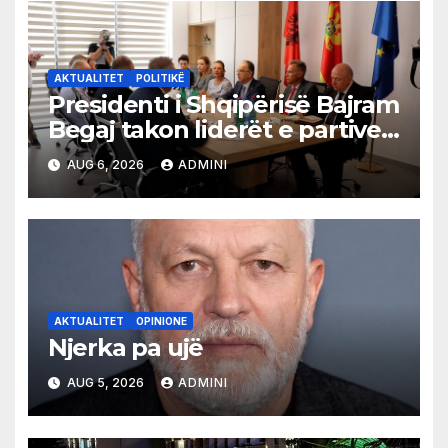
AKTUALITET
POLITIKË
Presidenti i Shqipërisë Bajram
Begaj takon liderët e partive
shqiptare në Ulqin
AUG 6, 2026
ADMINI
AKTUALITET
OPINIONE
Njerka pa ujë
AUG 5, 2026
ADMINI