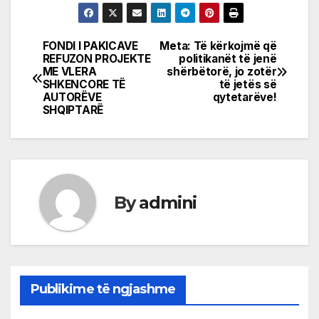
FONDI I PAKICAVE
Meta: Të kërkojmë që
Post
REFUZON PROJEKTE
politikanët të jenë
ME VLERA
shërbëtorë, jo zotër
navigation
SHKENCORE TË
të jetës së
AUTORËVE
qytetarëve!
SHQIPTARË
By
admini
Publikime të ngjashme