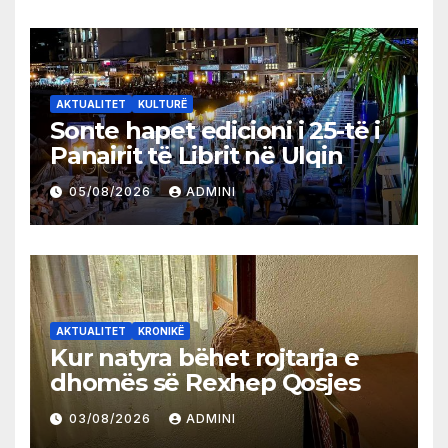
AKTUALITET
KULTURË
Sonte hapet edicioni i 25-të i
Panairit të Librit në Ulqin
05/08/2026
ADMINI
AKTUALITET
KRONIKË
Kur natyra bëhet rojtarja e
dhomës së Rexhep Qosjes
03/08/2026
ADMINI