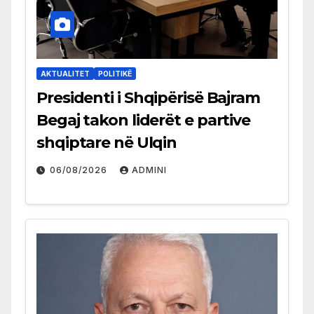
AKTUALITET
POLITIKË
Presidenti i Shqipërisë Bajram
Begaj takon liderët e partive
shqiptare në Ulqin
06/08/2026
ADMINI