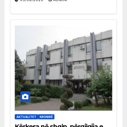
AKTUALITET
KRONIKË
Kërkesa në shqip, përgjigjja e