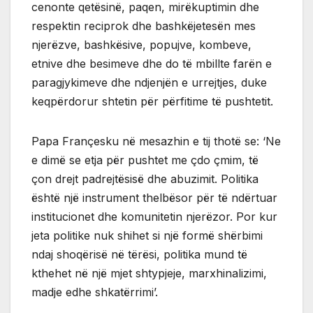
cenonte qetësinë, paqen, mirëkuptimin dhe
respektin reciprok dhe bashkëjetesën mes
njerëzve, bashkësive, popujve, kombeve,
etnive dhe besimeve dhe do të mbillte farën e
paragjykimeve dhe ndjenjën e urrejtjes, duke
keqpërdorur shtetin për përfitime të pushtetit.
Papa Françesku në mesazhin e tij thotë se: ‘Ne
e dimë se etja për pushtet me çdo çmim, të
çon drejt padrejtësisë dhe abuzimit. Politika
është një instrument thelbësor për të ndërtuar
institucionet dhe komunitetin njerëzor. Por kur
jeta politike nuk shihet si një formë shërbimi
ndaj shoqërisë në tërësi, politika mund të
kthehet në një mjet shtypjeje, marxhinalizimi,
madje edhe shkatërrimi’.