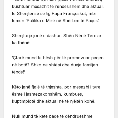
kushtuar mesazhit të rëndësishëm dhe aktual,
të Shenjtërisë së tij, Papa Françeskut, mbi
temën ‘Politika e Mirë në Shërbim të Paqes’.
Shenjtorja jonë e dashur, Shën Nënë Tereza
ka thënë:
‘Çfarë mund të bësh për të promovuar paqen
në botë? Shko në shtëpi dhe duaje familjen
tënde!’
Këto janë fjalë të thjeshta, por mesazhi i tyre
është i jashtëzakonshëm, kumbues,
kuptimplotë dhe aktual në të njëjtën kohë.
Nuk mund të ketë paqe të qëndrueshme