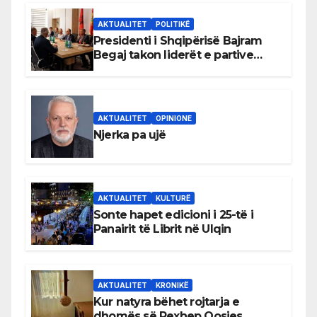
AKTUALITET
POLITIKË
Presidenti i Shqipërisë Bajram
Begaj takon liderët e partive
shqiptare në Ulqin
AKTUALITET
OPINIONE
Njerka pa ujë
AKTUALITET
KULTURË
Sonte hapet edicioni i 25-të i
Panairit të Librit në Ulqin
AKTUALITET
KRONIKË
Kur natyra bëhet rojtarja e
dhomës së Rexhep Qosjes