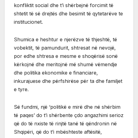
konfliktit social dhe t’i shërbejnë forcimit të
shtetit të së drejtës dhe besimit të qytetarëve te
institucionet.
Shumica e heshtur e njerëzve të thjeshtë, të
vobektit, të pamundurit, shtresat në nevojë,
por edhe shtresa e mesme e shoqërisë sonë
kërkojnë dhe meritojnë më shumë vëmendje
dhe politika ekonomike e financiare,
inkurajuese dhe përfshirëse për ta dhe familjet
e tyre.
Së fundmi, një ‘politikë e mirë dhe në shërbim
të paqes’ do t’i shërbente çdo angazhimi serioz
që do të nxiste të rinjtë tanë të qëndronin në
Shqipëri, që do t’i mbështeste aftësitë,