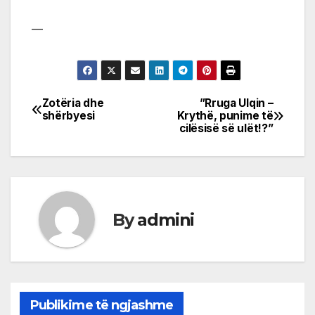
—
Zotëria dhe
”Rruga Ulqin –
Post
shërbyesi
Krythë, punime të
cilësisë së ulët!?”
navigation
By
admini
Publikime të ngjashme