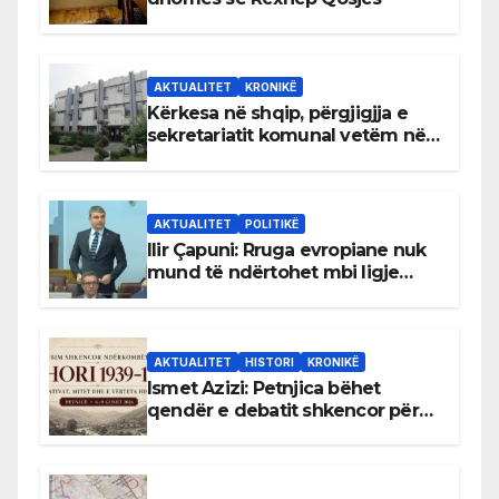
AKTUALITET
KRONIKË
Kërkesa në shqip, përgjigjja e
sekretariatit komunal vetëm në
gjuhën malazeze
AKTUALITET
POLITIKË
Ilir Çapuni: Rruga evropiane nuk
mund të ndërtohet mbi ligje
antikushtetuese
AKTUALITET
HISTORI
KRONIKË
Ismet Azizi: Petnjica bëhet
qendër e debatit shkencor për
Bihorin gjatë viteve 1939–1948