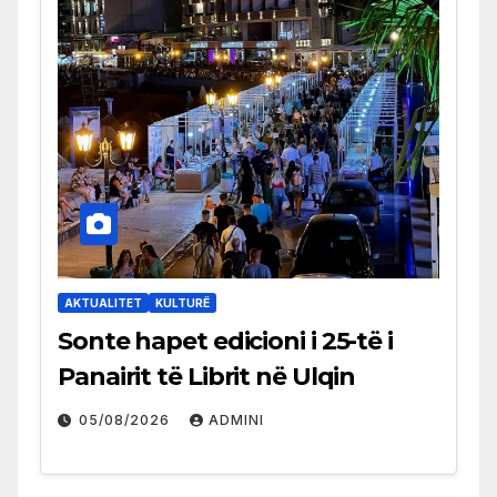
AKTUALITET
KULTURË
Sonte hapet edicioni i 25-të i
Panairit të Librit në Ulqin
05/08/2026
ADMINI