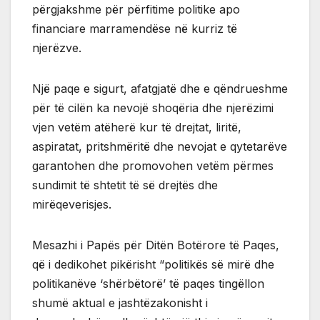
përgjakshme për përfitime politike apo
financiare marramendëse në kurriz të
njerëzve.
Një paqe e sigurt, afatgjatë dhe e qëndrueshme
për të cilën ka nevojë shoqëria dhe njerëzimi
vjen vetëm atëherë kur të drejtat, liritë,
aspiratat, pritshmëritë dhe nevojat e qytetarëve
garantohen dhe promovohen vetëm përmes
sundimit të shtetit të së drejtës dhe
mirëqeverisjes.
Mesazhi i Papës për Ditën Botërore të Paqes,
që i dedikohet pikërisht “politikës së mirë dhe
politikanëve ‘shërbëtorë’ të paqes tingëllon
shumë aktual e jashtëzakonisht i