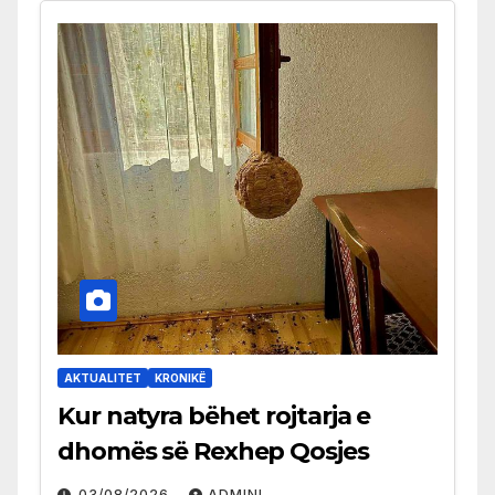
AKTUALITET
KRONIKË
Kur natyra bëhet rojtarja e
dhomës së Rexhep Qosjes
03/08/2026
ADMINI