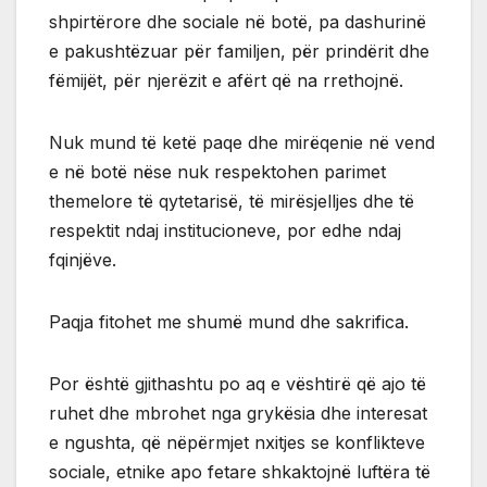
shpirtërore dhe sociale në botë, pa dashurinë
e pakushtëzuar për familjen, për prindërit dhe
fëmijët, për njerëzit e afërt që na rrethojnë.
Nuk mund të ketë paqe dhe mirëqenie në vend
e në botë nëse nuk respektohen parimet
themelore të qytetarisë, të mirësjelljes dhe të
respektit ndaj institucioneve, por edhe ndaj
fqinjëve.
Paqja fitohet me shumë mund dhe sakrifica.
Por është gjithashtu po aq e vështirë që ajo të
ruhet dhe mbrohet nga grykësia dhe interesat
e ngushta, që nëpërmjet nxitjes se konflikteve
sociale, etnike apo fetare shkaktojnë luftëra të