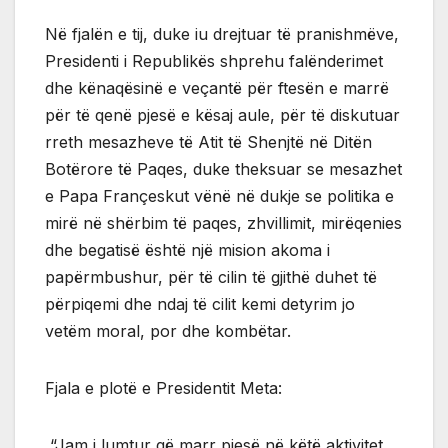
Në fjalën e tij, duke iu drejtuar të pranishmëve,
Presidenti i Republikës shprehu falënderimet
dhe kënaqësinë e veçantë për ftesën e marrë
për të qenë pjesë e kësaj aule, për të diskutuar
rreth mesazheve të Atit të Shenjtë në Ditën
Botërore të Paqes, duke theksuar se mesazhet
e Papa Françeskut vënë në dukje se politika e
mirë në shërbim të paqes, zhvillimit, mirëqenies
dhe begatisë është një mision akoma i
papërmbushur, për të cilin të gjithë duhet të
përpiqemi dhe ndaj të cilit kemi detyrim jo
vetëm moral, por dhe kombëtar.
Fjala e plotë e Presidentit Meta:
“Jam i lumtur që marr pjesë në këtë aktivitet,