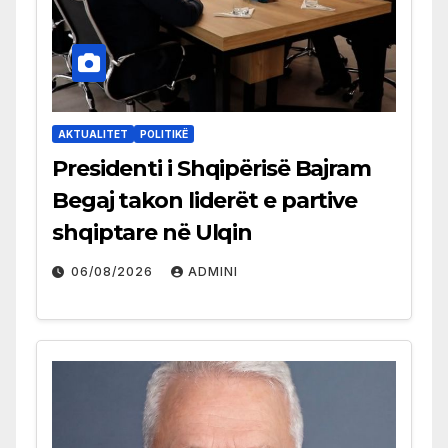
AKTUALITET
POLITIKË
Presidenti i Shqipërisë Bajram
Begaj takon liderët e partive
shqiptare në Ulqin
06/08/2026
ADMINI