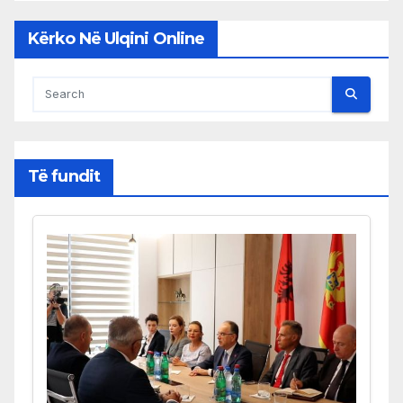
Kërko Në Ulqini Online
Të fundit