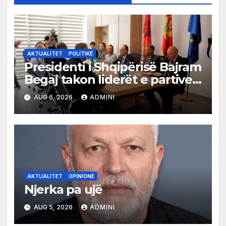
AKTUALITET
POLITIKË
Presidenti i Shqipërisë Bajram
Begaj takon liderët e partive
shqiptare në Ulqin
AUG 6, 2026
ADMINI
AKTUALITET
OPINIONE
Njerka pa ujë
AUG 5, 2026
ADMINI