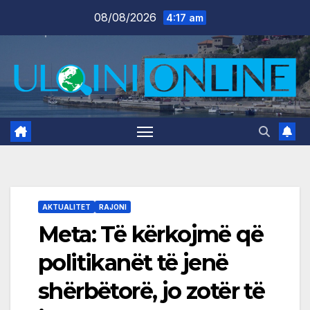
Skip
08/08/2026
4:17 am
to
content
AKTUALITET
RAJONI
Meta: Të kërkojmë që
politikanët të jenë
shërbëtorë, jo zotër të