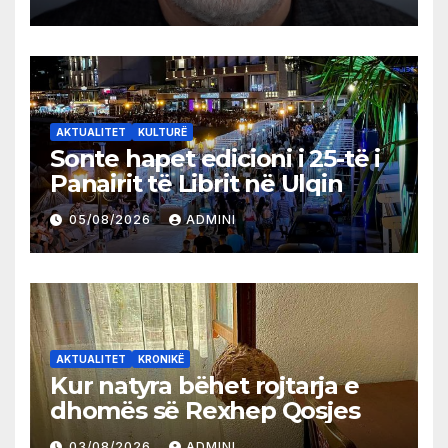
AKTUALITET
KULTURË
Sonte hapet edicioni i 25-të i
Panairit të Librit në Ulqin
05/08/2026
ADMINI
AKTUALITET
KRONIKË
Kur natyra bëhet rojtarja e
dhomës së Rexhep Qosjes
03/08/2026
ADMINI