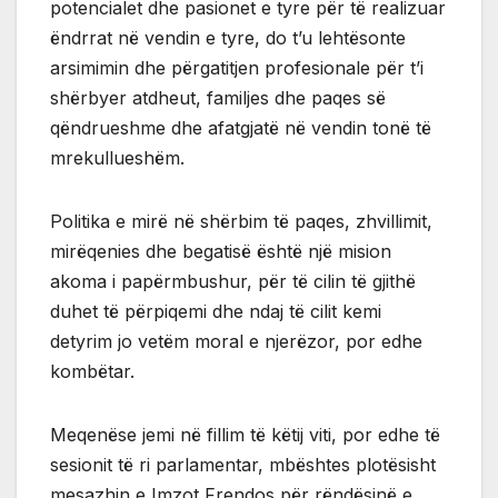
potencialet dhe pasionet e tyre për të realizuar
ëndrrat në vendin e tyre, do t’u lehtësonte
arsimimin dhe përgatitjen profesionale për t’i
shërbyer atdheut, familjes dhe paqes së
qëndrueshme dhe afatgjatë në vendin tonë të
mrekullueshëm.
Politika e mirë në shërbim të paqes, zhvillimit,
mirëqenies dhe begatisë është një mision
akoma i papërmbushur, për të cilin të gjithë
duhet të përpiqemi dhe ndaj të cilit kemi
detyrim jo vetëm moral e njerëzor, por edhe
kombëtar.
Meqenëse jemi në fillim të këtij viti, por edhe të
sesionit të ri parlamentar, mbështes plotësisht
mesazhin e Imzot Frendos për rëndësinë e