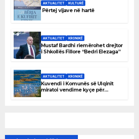
AKTUALITET
KULTURË
Përtej vijave në hartë
AKTUALITET
KRONIKË
Mustaf Bardhi riemërohet drejtor
i Shkollës Fillore “Bedri Elezaga”
AKTUALITET
KRONIKË
Kuvendi i Komunës së Ulqinit
miratoi vendime kyçe për
mbrojtjen e natyrës dhe
menaxhimin e qëndrueshëm të
burimeve më të çmuara