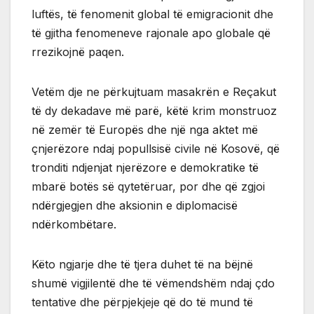
luftës, të fenomenit global të emigracionit dhe
të gjitha fenomeneve rajonale apo globale që
rrezikojnë paqen.
Vetëm dje ne përkujtuam masakrën e Reçakut
të dy dekadave më parë, këtë krim monstruoz
në zemër të Europës dhe një nga aktet më
çnjerëzore ndaj popullsisë civile në Kosovë, që
tronditi ndjenjat njerëzore e demokratike të
mbarë botës së qytetëruar, por dhe që zgjoi
ndërgjegjen dhe aksionin e diplomacisë
ndërkombëtare.
Këto ngjarje dhe të tjera duhet të na bëjnë
shumë vigjilentë dhe të vëmendshëm ndaj çdo
tentative dhe përpjekjeje që do të mund të