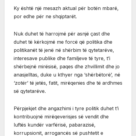
Ky është një mesazh aktual për botën mbarë,
por edhe për ne shqiptarët.
Nuk duhet të harrojmë për asnjë çast dhe
duhet të kërkojmë me forcë që politika dhe
politikanët të jenë në shërbim të qytetarëve,
interesave publike dhe familjeve të tyre, t’i
shërbejnë mirësisë, paqes dhe zhvillimit dhe jo
anasjelltas, duke u kthyer nga ‘shërbëtorë’, në
‘zotër’ të jetës, fatit, mirëqenies dhe të ardhmes
së qytetarëve.
Përpjekjet dhe angazhimi i tyre politik duhet t’i
kontribuojnë mirëqeverisjes së vendit dhe
luftës kundër varfërisë, pabarazisë,
korrupsionit, arrogancës së pushtetit e