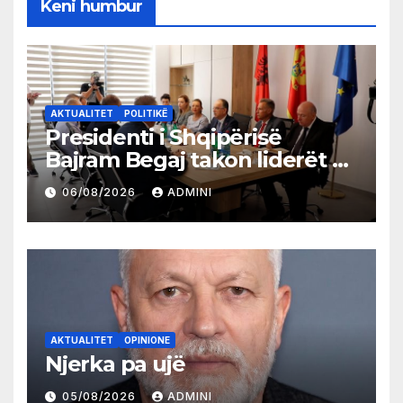
Keni humbur
AKTUALITET
POLITIKË
Presidenti i Shqipërisë
Bajram Begaj takon liderët e
partive shqiptare në Ulqin
06/08/2026
ADMINI
AKTUALITET
OPINIONE
Njerka pa ujë
05/08/2026
ADMINI