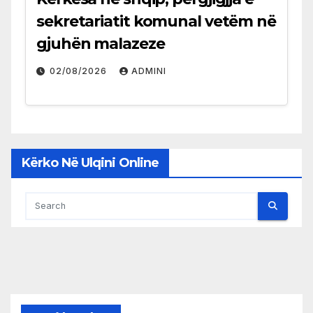
sekretariatit komunal vetëm në
gjuhën malazeze
02/08/2026
ADMINI
Kërko Në Ulqini Online