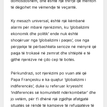
domosdoshëm, dhe është një thirrje që meriton
të dëgjohet me vëmendje të veçantë.
Ky mesazh universal, është një këmbanë
alarmi për mbarë njerëzimin, ku ‘globalizimi
ekonomik dhe politik’ ende nuk është
shoqëruar nga ‘globalizimi i paqes’, ose nga
përpjekje të përbashkëta serioze në mënyrë që
paqja të trokasë në zemrat dhe shtëpitë e të
gjithë njerëzve në çdo cep të botës.
Përkundrazi, sot njerëzimi po vuan atë që
Papa Françesku e ka quajtur ‘globalizimi i
indiferencës’, duke iu referuar kryesisht
‘indiferencës së komunitetit ndërkombëtar’ dhe
jo vetëm, për t’i dhënë një zgjidhje afatgjatë
situatës së rëndë të kampeve të refugjatëve të