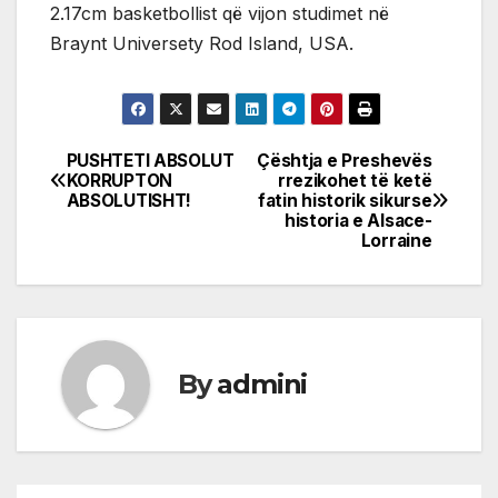
2.17cm basketbollist që vijon studimet në
Braynt Universety Rod Island, USA.
PUSHTETI ABSOLUT
Çështja e Preshevës
Post
KORRUPTON
rrezikohet të ketë
ABSOLUTISHT!
fatin historik sikurse
navigation
historia e Alsace-
Lorraine
By
admini