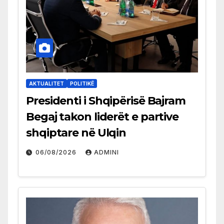
AKTUALITET
POLITIKË
Presidenti i Shqipërisë Bajram
Begaj takon liderët e partive
shqiptare në Ulqin
06/08/2026
ADMINI