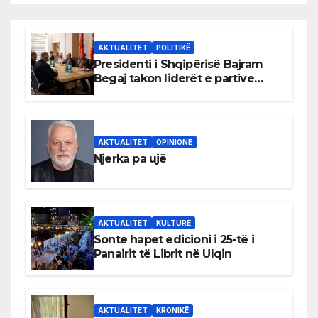
AKTUALITET
POLITIKË
Presidenti i Shqipërisë Bajram
Begaj takon liderët e partive
shqiptare në Ulqin
AKTUALITET
OPINIONE
Njerka pa ujë
AKTUALITET
KULTURË
Sonte hapet edicioni i 25-të i
Panairit të Librit në Ulqin
AKTUALITET
KRONIKË