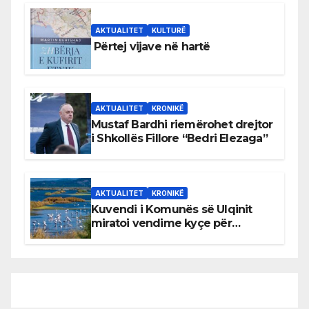
AKTUALITET
KULTURË
Përtej vijave në hartë
AKTUALITET
KRONIKË
Mustaf Bardhi riemërohet drejtor
i Shkollës Fillore “Bedri Elezaga”
AKTUALITET
KRONIKË
Kuvendi i Komunës së Ulqinit
miratoi vendime kyçe për
mbrojtjen e natyrës dhe
menaxhimin e qëndrueshëm të
burimeve më të çmuara