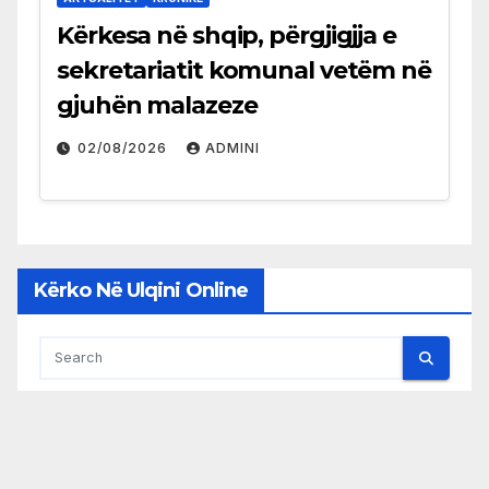
Kërkesa në shqip, përgjigjja e
sekretariatit komunal vetëm në
gjuhën malazeze
02/08/2026
ADMINI
Kërko Në Ulqini Online