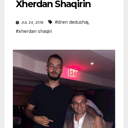
Xherdan Shaqirin
#dren dedushaj
,
JUL 24, 2018
#xherdan shaqiri