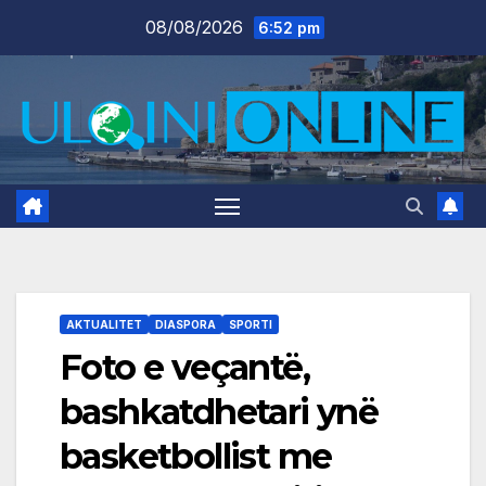
Skip
08/08/2026
6:52 pm
to
content
AKTUALITET
DIASPORA
SPORTI
Foto e veçantë,
bashkatdhetari ynë
basketbollist me