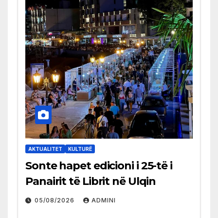
AKTUALITET
KULTURË
Sonte hapet edicioni i 25-të i
Panairit të Librit në Ulqin
05/08/2026
ADMINI