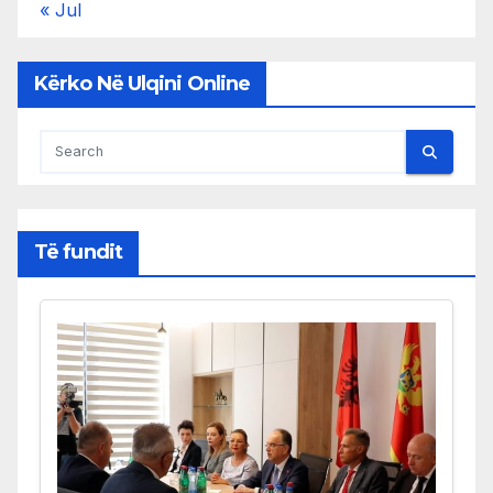
« Jul
Kërko Në Ulqini Online
Të fundit