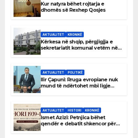
Kur natyra bëhet rojtarja e
dhomës së Rexhep Qosjes
AKTUALITET
KRONIKË
Kërkesa në shqip, përgjigjja e
sekretariatit komunal vetëm në
gjuhën malazeze
AKTUALITET
POLITIKË
Ilir Çapuni: Rruga evropiane nuk
mund të ndërtohet mbi ligje
antikushtetuese
AKTUALITET
HISTORI
KRONIKË
Ismet Azizi: Petnjica bëhet
qendër e debatit shkencor për
Bihorin gjatë viteve 1939–1948