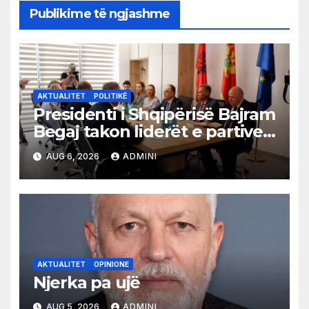
Publikime të ngjashme
AKTUALITET
POLITIKË
Presidenti i Shqipërisë Bajram
Begaj takon liderët e partive
shqiptare në Ulqin
AUG 6, 2026
ADMINI
AKTUALITET
OPINIONE
Njerka pa ujë
AUG 5, 2026
ADMINI