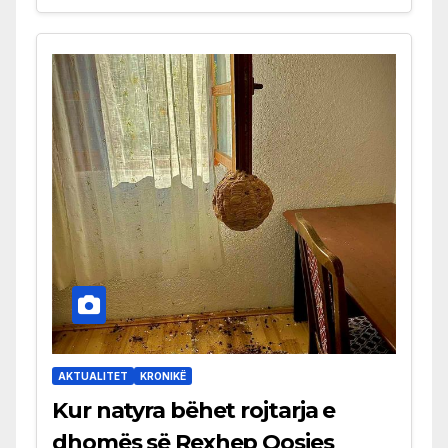
AKTUALITET
KRONIKË
Kur natyra bëhet rojtarja e
dhomës së Rexhep Qosjes