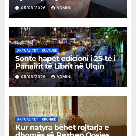
05/08/2026
ADMINI
AKTUALITET
KULTURË
Sonte hapet edicioni i 25-të i
Panairit të Librit në Ulqin
05/08/2026
ADMINI
AKTUALITET
KRONIKË
Kur natyra bëhet rojtarja e
dhomës së Rexhep Qosjes