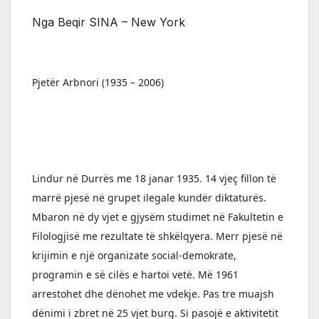
Nga Beqir SINA – New York
Pjetër Arbnori (1935 – 2006)
Lindur në Durrës me 18 janar 1935. 14 vjeç fillon të 
marrë pjesë në grupet ilegale kundër diktaturës. 
Mbaron në dy vjet e gjysëm studimet në Fakultetin e 
Filologjisë me rezultate të shkëlqyera. Merr pjesë në 
krijimin e një organizate social-demokrate, 
programin e së cilës e hartoi vetë. Më 1961 
arrestohet dhe dënohet me vdekje. Pas tre muajsh 
dënimi i zbret në 25 vjet burg. Si pasojë e aktivitetit 