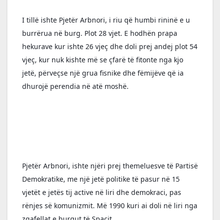
I tillë ishte Pjetër Arbnori, i riu që humbi rininë e u 
burrërua në burg. Plot 28 vjet. E hodhën prapa 
hekurave kur ishte 26 vjeç dhe doli prej andej plot 54 
vjeç, kur nuk kishte më se çfarë të fitonte nga kjo 
jetë, përveçse një grua fisnike dhe fëmijëve që ia 
dhurojë perendia në atë moshë.
Pjetër Arbnori, ishte njëri prej themeluesve të Partisë 
Demokratike, me një jetë politike të pasur në 15 
vjetët e jetës tij active në liri dhe demokraci, pas 
rënjes së komunizmit. Më 1990 kuri ai doli në liri nga 
zgafellat e burgut të Spaçit. 