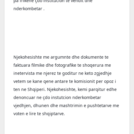
pa frikene çdo institucion te vendit dhe 
nderkombetar .
Njekohesishte me argumnte dhe dokumente te 
faktuara filmike dhe fotografike te shoqerura me 
inetervista me njerez te goditur ne keto zgjedhje 
vetem se kane qene antare te komisionit per opoz i 
ten ne Shqiperi. Njekohesishte, kemi parqitur edhe 
denoncuar ne çdo instutcion nderkombetar 
vjedhjen, dhunen dhe mashtrimin e pushtetarve me 
voten e lire te shqiptarve.