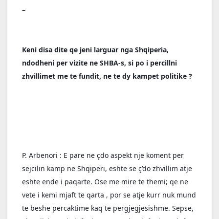
–
Keni disa dite qe jeni larguar nga Shqiperia, 
ndodheni per vizite ne SHBA-s, si po i percillni 
zhvillimet me te fundit, ne te dy kampet politike ?
P. Arbenori : E pare ne çdo aspekt nje koment per 
sejcilin kamp ne Shqiperi, eshte se ç’do zhvillim atje 
eshte ende i paqarte. Ose me mire te themi; qe ne 
vete i kemi mjaft te qarta , por se atje kurr nuk mund 
te beshe percaktime kaq te pergjegjesishme. Sepse, 