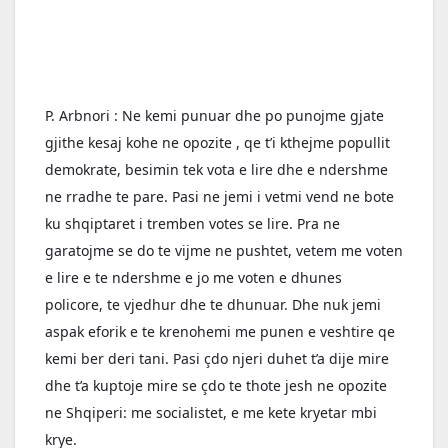
P. Arbnori : Ne kemi punuar dhe po punojme gjate 
gjithe kesaj kohe ne opozite , qe t’i kthejme popullit 
demokrate, besimin tek vota e lire dhe e ndershme 
ne rradhe te pare. Pasi ne jemi i vetmi vend ne bote 
ku shqiptaret i tremben votes se lire. Pra ne 
garatojme se do te vijme ne pushtet, vetem me voten 
e lire e te ndershme e jo me voten e dhunes 
policore, te vjedhur dhe te dhunuar. Dhe nuk jemi 
aspak eforik e te krenohemi me punen e veshtire qe 
kemi ber deri tani. Pasi çdo njeri duhet t’a dije mire 
dhe t’a kuptoje mire se çdo te thote jesh ne opozite 
ne Shqiperi: me socialistet, e me kete kryetar mbi 
krye.