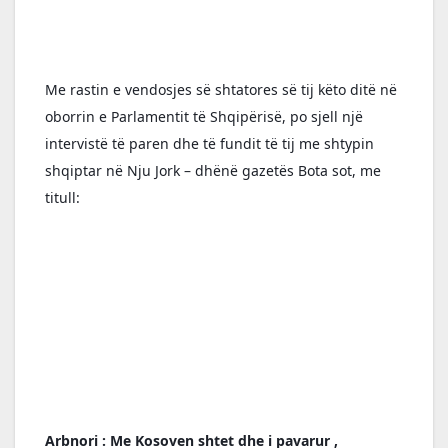
Me rastin e vendosjes së shtatores së tij këto ditë në 
oborrin e Parlamentit të Shqipërisë, po sjell një 
intervistë të paren dhe të fundit të tij me shtypin 
shqiptar në Nju Jork – dhënë gazetës Bota sot, me 
titull:
Arbnori : Me Kosoven shtet dhe i pavarur , 