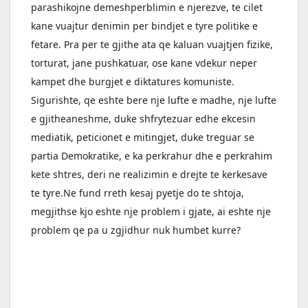
parashikojne demeshperblimin e njerezve, te cilet 
kane vuajtur denimin per bindjet e tyre politike e 
fetare. Pra per te gjithe ata qe kaluan vuajtjen fizike, 
torturat, jane pushkatuar, ose kane vdekur neper 
kampet dhe burgjet e diktatures komuniste. 
Sigurishte, qe eshte bere nje lufte e madhe, nje lufte 
e gjitheaneshme, duke shfrytezuar edhe ekcesin 
mediatik, peticionet e mitingjet, duke treguar se 
partia Demokratike, e ka perkrahur dhe e perkrahim 
kete shtres, deri ne realizimin e drejte te kerkesave 
te tyre.Ne fund rreth kesaj pyetje do te shtoja, 
megjithse kjo eshte nje problem i gjate, ai eshte nje 
problem qe pa u zgjidhur nuk humbet kurre?