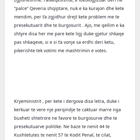
“palce” Qeveria shqiptare, nuk e ka kurajon dhe kete 
mendim, per t’a zgjidhur drejt kete problem me te 
presekutuarit dhe te burgosurit . Ajo, me qellim e ka 
shtyre disa her me pare kete ligj duke gjetur shkaqe 
pas shkaqeve, si e si t’a vonje sa erdhi deri ketu, 
pikerishte tek votimi me mashtrimin e votes.
Kryeministrit , per kete i dergova disa letra, duke i 
kerkuar te vere nje perqindje te caktuar marre nga 
buxheti shtetrore ne favore te burgosurve dhe te 
presekutuarve politike. Ne baze te nenit 44 te 
Kushtetutes te nenit 57 te Kodit Penal, te cilat, 