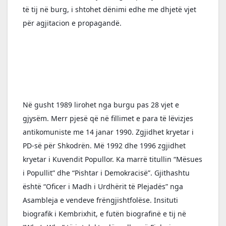
të tij në burg, i shtohet dënimi edhe me dhjetë vjet 
për agjitacion e propagandë.
Në gusht 1989 lirohet nga burgu pas 28 vjet e 
gjysëm. Merr pjesë që në fillimet e para të lëvizjes 
antikomuniste me 14 janar 1990. Zgjidhet kryetar i 
PD-së për Shkodrën. Më 1992 dhe 1996 zgjidhet 
kryetar i Kuvendit Popullor. Ka marrë titullin “Mësues 
i Popullit” dhe “Pishtar i Demokracisë”. Gjithashtu 
është “Oficer i Madh i Urdhërit të Plejadës” nga 
Asambleja e vendeve frëngjishtfolëse. Insituti 
biografik i Kembrixhit, e futën biografinë e tij në 