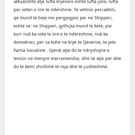
aktualishte atje lufta kryesore eshte lufta jone, lufta 
per voten e lire te ndershme. Te vetmin percaktim, 
qe mund te beje me pergjegjesi per ne Shqiperi, 
eshte se: ne Shqiperi, gjithçka mund te kete, por 
kurr nuk ka vote te lire e te ndereshme, nuk ka 
demokraci, per sa kohe ne krye te Qeverise, te jete 
Partia Socialiste . Gjerat atje do te ndryshojne e 
levizin ne menyre marramendse, dhe se atje per dite 
do te kemi zhvillime te reja dhe te çuditeshme.