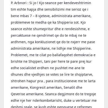
P. Arbnori : Si jo ! Kjo seance per kendeveshtrimin 
tim eshte hapja dhe sensibilizimi me serioz qe i 
bene mbas 7 – 8 vjeteve, administrata amerikane, 
problemeve te medha qe ka Shqiperia sot. Kjo 
seance eshte shumepritur dhe e rendesishme, e 
percaktuese ne qendrimet qe do te mbaj ne te 
ardhmen, nga konkluzionet qe do te nxjerr me pase 
administrata amerikane, ne lidhje me Shqiperine. 
Problemet, me te cilat po ballafaqohet demokracia e 
brishte ne Shqiperi, tani per here te pare prej kur 
edhe socialistet erdhen ne pushtet me ane te 
dhunes dhe vjedhjes se votes se lire te shqiptarve, 
shtrohen hapur pra , para institucioneve me te larta 
amerikane, Kongresit amerikan, Senatit dhe 
Qeverise amerikane. Seanca degjimore do te tregoje 
edhe nje her nderkombetarisht, duke u vertetuar me 
deshmi reale, se kush eshte penguese e reformes 