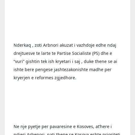
Nderkaq , zoti Arbnori akuzat i vazhdoje edhe ndaj 
drejtuesve te larte te Partise Socialiste (PS) dhe e 
“vuri” gishtin tek ish kryetari i saj , duke thene se ai 
ishte bere pengese jashtezakonishte madhe per 
kryerjen e reformes zgjedhore.
Ne nje pyetje per pavaresine e Kosoves, at’here i 
ndjeri Arbenori, pati thene se Kosova eshte prioriteti 