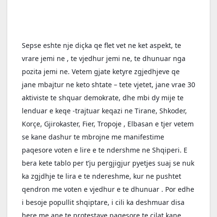
Sepse eshte nje diçka qe flet vet ne ket aspekt, te 
vrare jemi ne , te vjedhur jemi ne, te dhunuar nga 
pozita jemi ne. Vetem gjate ketyre zgjedhjeve qe 
jane mbajtur ne keto shtate – tete vjetet, jane vrae 30 
aktiviste te shquar demokrate, dhe mbi dy mije te 
lenduar e keqe -trajtuar keqazi ne Tirane, Shkoder, 
Korçe, Gjirokaster, Fier, Tropoje , Elbasan e tjer vetem 
se kane dashur te mbrojne me manifestime 
paqesore voten e lire e te ndershme ne Shqiperi. E 
bera kete tablo per t’ju pergjigjur pyetjes suaj se nuk 
ka zgjdhje te lira e te ndereshme, kur ne pushtet 
qendron me voten e vjedhur e te dhunuar . Por edhe 
i besoje popullit shqiptare, i cili ka deshmuar disa 
here me ane te protestave paqesore te cilat kane 