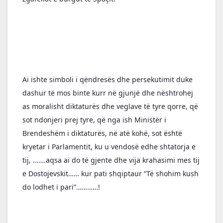
Ai ishte simboli i qëndresës dhe persekutimit duke 
dashur të mos binte kurr në gjunjë dhe nështrohej 
as moralisht diktaturës dhe veglave të tyre qorre, që 
sot ndonjeri prej tyre, që nga ish Ministër i 
Brendeshëm i diktaturës, në atë kohë, sot është 
kryetar i Parlamentit, ku u vendosë edhe shtatorja e 
tij, …….aqsa ai do të gjente dhe vija krahasimi mes tij 
e Dostojevskit…… kur pati shqiptaur “Të shohim kush 
do lodhet i pari”…………! 