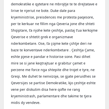
demokratike e qytetare ne mbrojtje te te drejtatave e 
lirive te njeriut ne bote. Duke dale para 
kryeministrise, preisdences me protesta paqesore, 
per te kerkuar ne fillim nga Qeveria jone dhe shteti 
Shqiptare, t’a njohe kete çeshtje, pastaj t’ua kerkojme 
Qeverise e shtetit grek e organizmave 
nderkombetare. Ose, t’a çojme kete çshtje deri ne 
baze te konventave nderkombetare . Çeshtja Çame, 
eshte pjese e pandar e historise sone. Pasi dihet 
mire se si jane keqtrajtuar e grabitur çamet e 
perzene me force nga shtepite dhe trojet e tyre, ne 
Greqi. Me duhet te nenvizoje, se gjate peruidhes se 
Qeversijes se partise Demokratike, kjo çeshtje eshte 
vene per diskutim disa here qofte ne rang 
kryeministrash, parlamentare dhe takime te tjera 
midis dy vendeve.