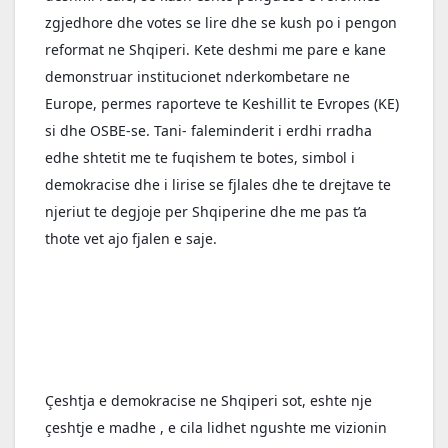
zgjedhore dhe votes se lire dhe se kush po i pengon 
reformat ne Shqiperi. Kete deshmi me pare e kane 
demonstruar institucionet nderkombetare ne 
Europe, permes raporteve te Keshillit te Evropes (KE) 
si dhe OSBE-se. Tani- faleminderit i erdhi rradha 
edhe shtetit me te fuqishem te botes, simbol i 
demokracise dhe i lirise se fjlales dhe te drejtave te 
njeriut te degjoje per Shqiperine dhe me pas t’a 
thote vet ajo fjalen e saje.
Çeshtja e demokracise ne Shqiperi sot, eshte nje 
çeshtje e madhe , e cila lidhet ngushte me vizionin 