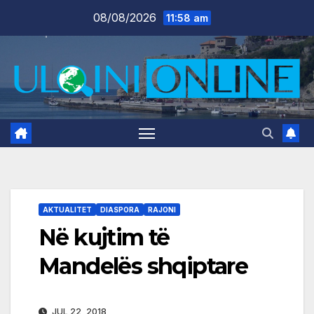
Skip
08/08/2026
11:58 am
to
content
AKTUALITET
DIASPORA
RAJONI
Në kujtim të
Mandelës shqiptare
JUL 22, 2018