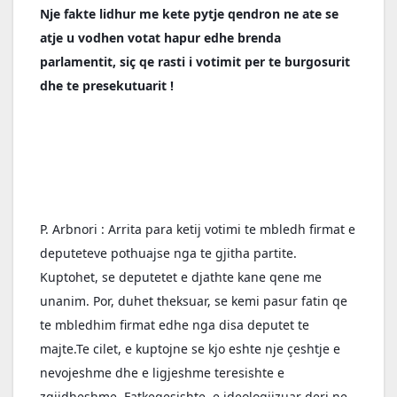
Nje fakte lidhur me kete pytje qendron ne ate se 
atje u vodhen votat hapur edhe brenda 
parlamentit, siç qe rasti i votimit per te burgosurit 
dhe te presekutuarit !
P. Arbnori : Arrita para ketij votimi te mbledh firmat e 
deputeteve pothuajse nga te gjitha partite. 
Kuptohet, se deputetet e djathte kane qene me 
unanim. Por, duhet theksuar, se kemi pasur fatin qe 
te mbledhim firmat edhe nga disa deputet te 
majte.Te cilet, e kuptojne se kjo eshte nje çeshtje e 
nevojeshme dhe e ligjeshme teresishte e 
zgjidheshme. Fatkeqesishte, e ideologjizuar deri ne 