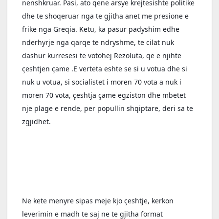
nenshkruar. Pasi, ato qene arsye krejtesishte politike 
dhe te shoqeruar nga te gjitha anet me presione e 
frike nga Greqia. Ketu, ka pasur padyshim edhe 
nderhyrje nga qarqe te ndryshme, te cilat nuk 
dashur kurresesi te votohej Rezoluta, qe e njihte 
çeshtjen çame .E verteta eshte se si u votua dhe si 
nuk u votua, si socialistet i moren 70 vota a nuk i 
moren 70 vota, çeshtja çame egziston dhe mbetet 
nje plage e rende, per popullin shqiptare, deri sa te 
zgjidhet.
Ne kete menyre sipas meje kjo çeshtje, kerkon 
leverimin e madh te saj ne te gjitha format 