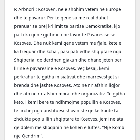
P. Arbnori : Kosoven, ne e shohim vetem ne Europe 
dhe te pavarur. Per te qene sa me real duhet 
pranuar se prej krijimit te partise Demokratike, kjo 
parti ka qene gjithmon ne favor te Pavaresise se 
Kosoves. Dhe nuk kemi qene vetem me fjale, kete e 
ka treguar dhe koha , pasi pati edhe shqiptare nga 
Shqiperia, qe derdhen gjakun dhe dhane jeten per 
lirine e pavaresine e Kosoves. Veç kesaj, kemi 
perkrahur te gjitha inisiativat dhe marreveshjet si 
brenda dhe jashte Kosoves. Ato ne r r afshin ligjor 
dhe ato ne r r afshin moral dhe organizativ. Te gjitha 
keto, i kemi bere te ndihmojme popullin e Kosoves, 
te lirohej nga pushtuesi shoviniste qe kerkonte t’a 
zhdukte pop u llin shqiptare te Kosoves. Jemi ne ata 
qe dolem me slloganin ne kohen e luftes, “Nje Komb 
nje Qendrim”.