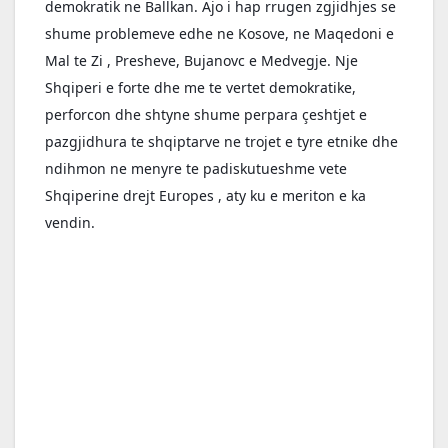
demokratik ne Ballkan. Ajo i hap rrugen zgjidhjes se 
shume problemeve edhe ne Kosove, ne Maqedoni e 
Mal te Zi , Presheve, Bujanovc e Medvegje. Nje 
Shqiperi e forte dhe me te vertet demokratike, 
perforcon dhe shtyne shume perpara çeshtjet e 
pazgjidhura te shqiptarve ne trojet e tyre etnike dhe 
ndihmon ne menyre te padiskutueshme vete 
Shqiperine drejt Europes , aty ku e meriton e ka 
vendin.