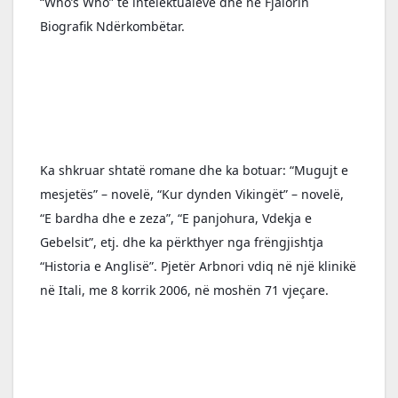
“Who’s Who” të intelektualëve dhe në Fjalorin 
Biografik Ndërkombëtar.
Ka shkruar shtatë romane dhe ka botuar: “Mugujt e 
mesjetës” – novelë, “Kur dynden Vikingët” – novelë, 
“E bardha dhe e zeza”, “E panjohura, Vdekja e 
Gebelsit”, etj. dhe ka përkthyer nga frëngjishtja 
“Historia e Anglisë”. Pjetër Arbnori vdiq në një klinikë 
në Itali, me 8 korrik 2006, në moshën 71 vjeçare.