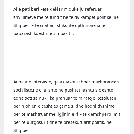
Ai e pati beri kete deklarim duke ju referuar 
zhvillimeve me te fundit ne te dy kampet politike, ne 
Shqiperi – te cilat ai i shikonte gjithmone si te 
paparashikueshme simbas tij.
Ai ne ate interviste, qe akuazoi ashper maxhorancen 
socialiste,( e cila ishte ne pushtet -ashtu sic eshte 
edhe sot) se nuk i ka pranuar te miratoje Rezoluten 
per njohjen e çeshtjes çame si dhe hodhi dyshime 
per te mashtruar me ligjinin e ri – te demshperblimit 
per te burgosurit dhe te presekutuarit politik, ne 
Shqiperi. 