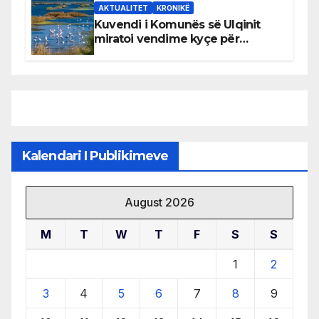
AKTUALITET
KRONIKË
Kuvendi i Komunës së Ulqinit
miratoi vendime kyçe për
mbrojtjen e natyrës dhe
menaxhimin e qëndrueshëm të
burimeve më të çmuara
Kalendari I Publikimeve
August 2026
M
T
W
T
F
S
S
1
2
3
4
5
6
7
8
9