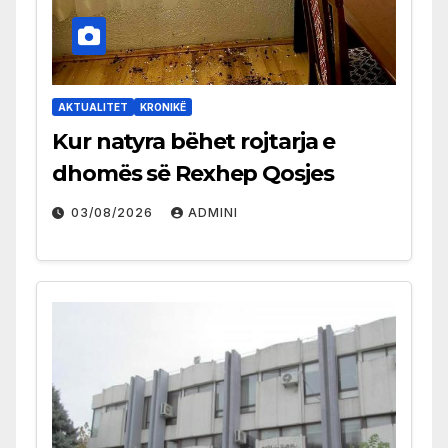
AKTUALITET
KRONIKË
Kur natyra bëhet rojtarja e
dhomës së Rexhep Qosjes
03/08/2026
ADMINI