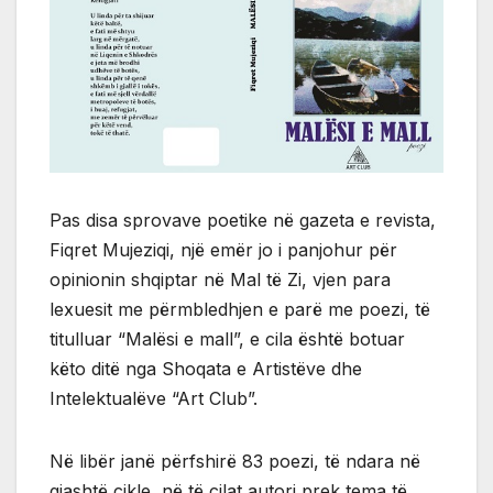
Pas disa sprovave poetike në gazeta e revista,
Fiqret Mujeziqi, një emër jo i panjohur për
opinionin shqiptar në Mal të Zi, vjen para
lexuesit me përmbledhjen e parë me poezi, të
titulluar “Malësi e mall”, e cila është botuar
këto ditë nga Shoqata e Artistëve dhe
Intelektualëve “Art Club”.
Në libër janë përfshirë 83 poezi, të ndara në
gjashtë cikle, në të cilat autori prek tema të