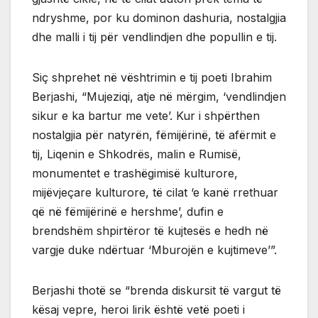
ndryshme, por ku dominon dashuria, nostalgjia
dhe malli i tij për vendlindjen dhe popullin e tij.
Siç shprehet në vështrimin e tij poeti Ibrahim
Berjashi, “Mujeziqi, atje në mërgim, ‘vendlindjen
sikur e ka bartur me vete’. Kur i shpërthen
nostalgjia për natyrën, fëmijërinë, të afërmit e
tij, Liqenin e Shkodrës, malin e Rumisë,
monumentet e trashëgimisë kulturore,
mijëvjeçare kulturore, të cilat ‘e kanë rrethuar
që në fëmijërinë e hershme’, dufin e
brendshëm shpirtëror të kujtesës e hedh në
vargje duke ndërtuar ‘Mburojën e kujtimeve’”.
Berjashi thotë se “brenda diskursit të vargut të
kësaj vepre, heroi lirik është vetë poeti i