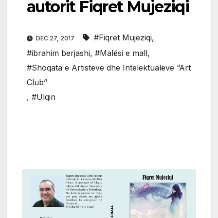
autorit Fiqret Mujeziqi
#Fiqret Mujeziqi
,
DEC 27, 2017
#ibrahim berjashi
,
#Malësi e mall
,
#Shoqata e Artistëve dhe Intelektualëve “Art
Club”
,
#Ulqin