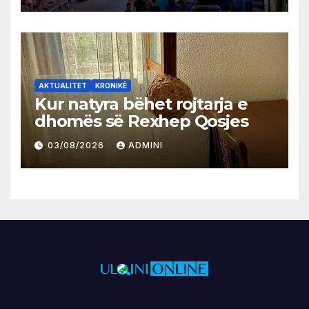
AKTUALITET
KRONIKË
Kur natyra bëhet rojtarja e
dhomës së Rexhep Qosjes
03/08/2026
ADMINI