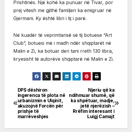
Prishtinës. Një kohë ka punuar në Tivar, por
prej vitesh me gjithë familjen ka emigruar në
Gjermani. Ky është libri i tij i parë.
Në kuadër të veprimtarisë së tij botuese “Art
Club”, botuesi më i madh ndër shqiptarët në
Malin e Zi, ka botuar deri tani rreth 130 libra,
kryesisht të autorëve shqiptarë në Malin e Zi.
DPS dëshiron
Njeriu që ka
Post
ingerenca të plota në
ndihmuar shumë, që
urbanizmin e Ulqinit,
ka shpëtuar, madje,
navigation
akuzojnë Forcën për
jetë njerëzish –
prishje të
Rrëfim interesant i
marrëveshjes
Luigj Camajt