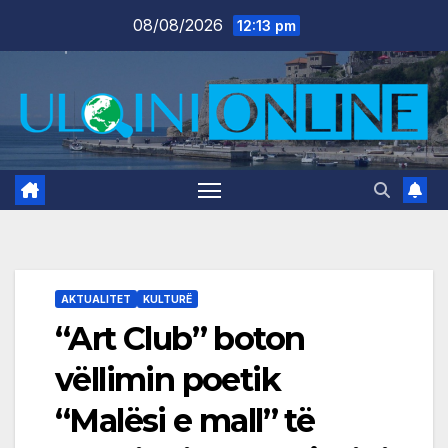
Skip
08/08/2026
12:13 pm
to
content
AKTUALITET
KULTURË
“Art Club” boton
vëllimin poetik
“Malësi e mall” të