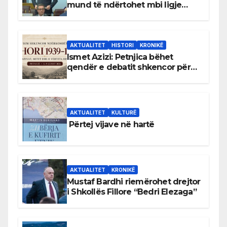
mund të ndërtohet mbi ligje
antikushtetuese
AKTUALITET
HISTORI
KRONIKË
Ismet Azizi: Petnjica bëhet
qendër e debatit shkencor për
Bihorin gjatë viteve 1939–1948
AKTUALITET
KULTURË
Përtej vijave në hartë
AKTUALITET
KRONIKË
Mustaf Bardhi riemërohet drejtor
i Shkollës Fillore “Bedri Elezaga”