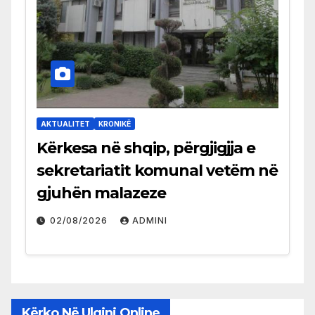
AKTUALITET
KRONIKË
Kërkesa në shqip, përgjigjja e
sekretariatit komunal vetëm në
gjuhën malazeze
02/08/2026
ADMINI
Kërko Në Ulqini Online