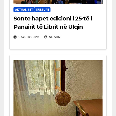
AKTUALITET
KULTURË
Sonte hapet edicioni i 25-të i
Panairit të Librit në Ulqin
05/08/2026
ADMINI