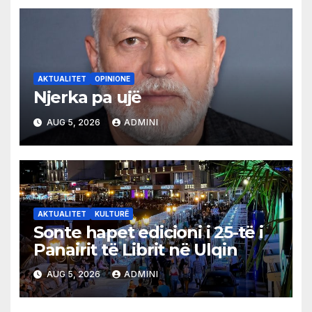
AKTUALITET
OPINIONE
Njerka pa ujë
AUG 5, 2026
ADMINI
AKTUALITET
KULTURË
Sonte hapet edicioni i 25-të i
Panairit të Librit në Ulqin
AUG 5, 2026
ADMINI