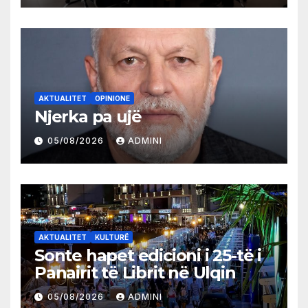
AKTUALITET
OPINIONE
Njerka pa ujë
05/08/2026
ADMINI
AKTUALITET
KULTURË
Sonte hapet edicioni i 25-të i
Panairit të Librit në Ulqin
05/08/2026
ADMINI