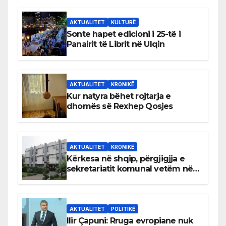
AKTUALITET
KULTURË
Sonte hapet edicioni i 25-të i
Panairit të Librit në Ulqin
AKTUALITET
KRONIKË
Kur natyra bëhet rojtarja e
dhomës së Rexhep Qosjes
AKTUALITET
KRONIKË
Kërkesa në shqip, përgjigjja e
sekretariatit komunal vetëm në
gjuhën malazeze
AKTUALITET
POLITIKË
Ilir Çapuni: Rruga evropiane nuk