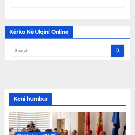
Kërko Në Ulqini Online
Keni humbur
AKTUALITET
POLITIKË