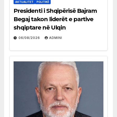
AKTUALITET
POLITIKË
Presidenti i Shqipërisë Bajram
Begaj takon liderët e partive
shqiptare në Ulqin
06/08/2026
ADMINI