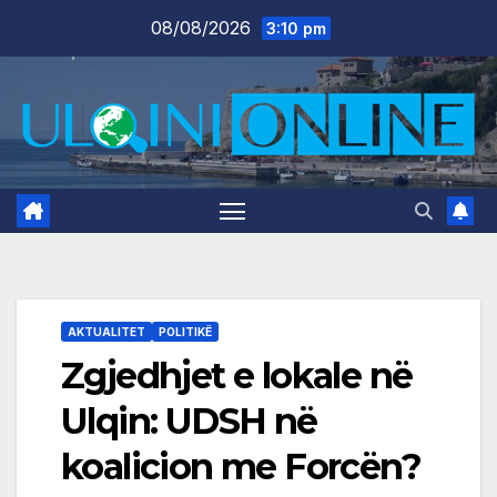
Skip
08/08/2026
3:10 pm
to
content
AKTUALITET
POLITIKË
Zgjedhjet e lokale në
Ulqin: UDSH në
koalicion me Forcën?