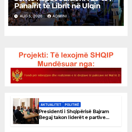
Panairit të Librit në Ulqin
AUG 5, 2026
ADMINI
AKTUALITET
POLITIKË
Presidenti i Shqipërisë Bajram
Begaj takon liderët e partive
shqiptare në Ulqin