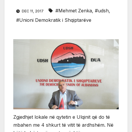
#Mehmet Zenka
,
#udsh
,
DEC 11, 2017
#Unioni Demokratik i Shqiptarëve
Zgjedhjet lokale në qytetin e Ulqinit që do të
mbahen me 4 shkurt të vitit të ardhshëm. Në