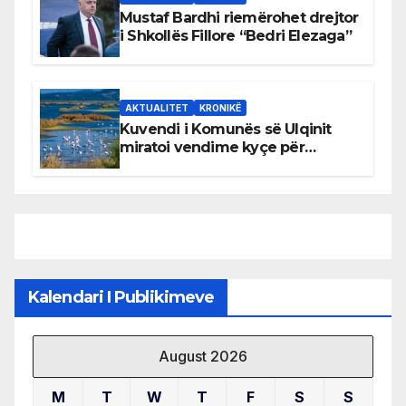
Mustaf Bardhi riemërohet drejtor
i Shkollës Fillore “Bedri Elezaga”
AKTUALITET
KRONIKË
Kuvendi i Komunës së Ulqinit
miratoi vendime kyçe për
mbrojtjen e natyrës dhe
menaxhimin e qëndrueshëm të
burimeve më të çmuara
Kalendari I Publikimeve
August 2026
M
T
W
T
F
S
S