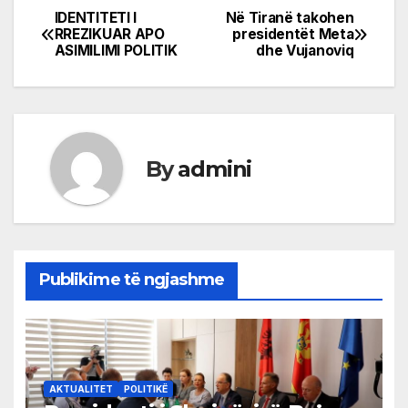
IDENTITETI I
Në Tiranë takohen
Post
RREZIKUAR APO
presidentët Meta
ASIMILIMI POLITIK
dhe Vujanoviq
navigation
By
admini
Publikime të ngjashme
AKTUALITET
POLITIKË