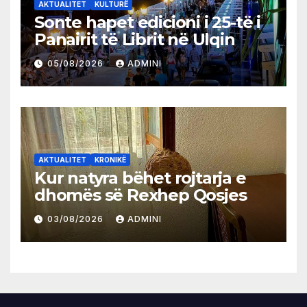
AKTUALITET
KULTURË
Sonte hapet edicioni i 25-të i
Panairit të Librit në Ulqin
05/08/2026
ADMINI
AKTUALITET
KRONIKË
Kur natyra bëhet rojtarja e
dhomës së Rexhep Qosjes
03/08/2026
ADMINI