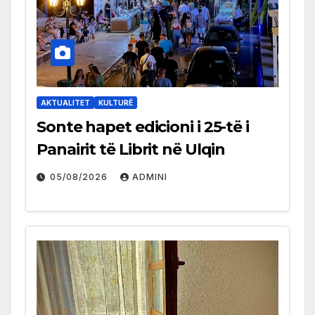
AKTUALITET
KULTURË
Sonte hapet edicioni i 25-të i
Panairit të Librit në Ulqin
05/08/2026
ADMINI