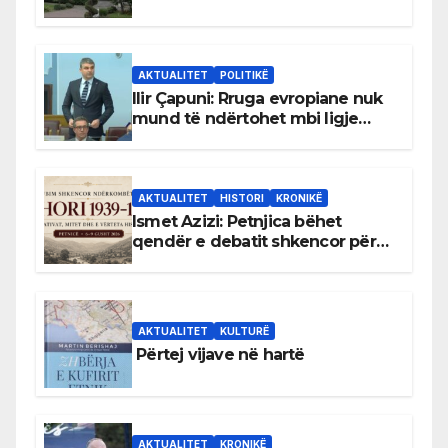
gjuhën malazeze
AKTUALITET
POLITIKË
Ilir Çapuni: Rruga evropiane nuk
mund të ndërtohet mbi ligje
antikushtetuese
AKTUALITET
HISTORI
KRONIKË
Ismet Azizi: Petnjica bëhet
qendër e debatit shkencor për
Bihorin gjatë viteve 1939–1948
AKTUALITET
KULTURË
Përtej vijave në hartë
AKTUALITET
KRONIKË