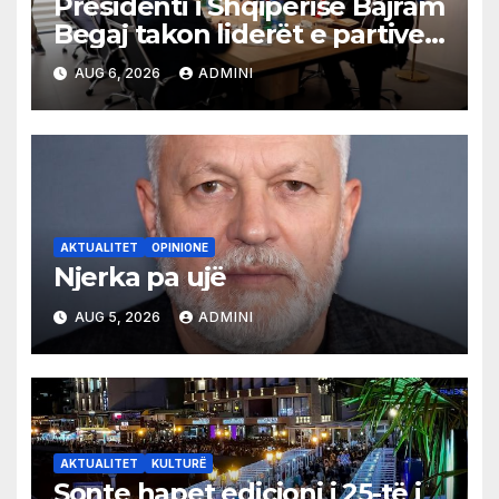
Presidenti i Shqipërisë Bajram
Begaj takon liderët e partive
shqiptare në Ulqin
AUG 6, 2026
ADMINI
AKTUALITET
OPINIONE
Njerka pa ujë
AUG 5, 2026
ADMINI
AKTUALITET
KULTURË
Sonte hapet edicioni i 25-të i