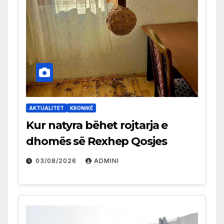
AKTUALITET
KRONIKË
Kur natyra bëhet rojtarja e
dhomës së Rexhep Qosjes
03/08/2026
ADMINI