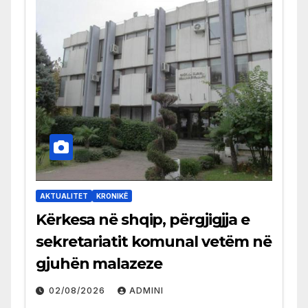
AKTUALITET
KRONIKË
Kërkesa në shqip, përgjigjja e
sekretariatit komunal vetëm në
gjuhën malazeze
02/08/2026
ADMINI