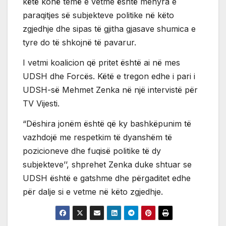
këtë kohë temë e vetme është menyra e
paraqitjes së subjekteve politike në këto
zgjedhje dhe sipas të gjitha gjasave shumica e
tyre do të shkojnë të pavarur.
I vetmi koalicion që pritet është ai në mes
UDSH dhe Forcës. Këtë e tregon edhe i pari i
UDSH-së Mehmet Zenka në një intervistë për
TV Vijesti.
“Dëshira jonëm është që ky bashkëpunim të
vazhdojë me respetkim të dyanshëm të
pozicioneve dhe fuqisë politike të dy
subjekteve’’, shprehet Zenka duke shtuar se
UDSH është e gatshme dhe përgaditet edhe
për dalje si e vetme në këto zgjedhje.