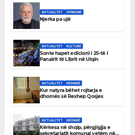
AKTUALITET
OPINIONE
Njerka pa ujë
AKTUALITET
KULTURË
Sonte hapet edicioni i 25-të i
Panairit të Librit në Ulqin
AKTUALITET
KRONIKË
Kur natyra bëhet rojtarja e
dhomës së Rexhep Qosjes
AKTUALITET
KRONIKË
Kërkesa në shqip, përgjigjja e
sekretariatit komunal vetëm në