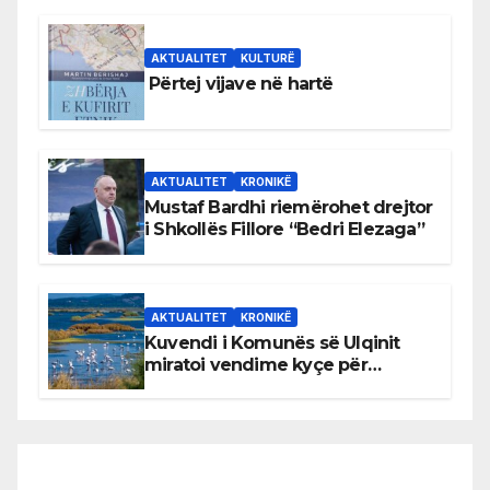
AKTUALITET
KULTURË
Përtej vijave në hartë
AKTUALITET
KRONIKË
Mustaf Bardhi riemërohet drejtor
i Shkollës Fillore “Bedri Elezaga”
AKTUALITET
KRONIKË
Kuvendi i Komunës së Ulqinit
miratoi vendime kyçe për
mbrojtjen e natyrës dhe
menaxhimin e qëndrueshëm të
burimeve më të çmuara