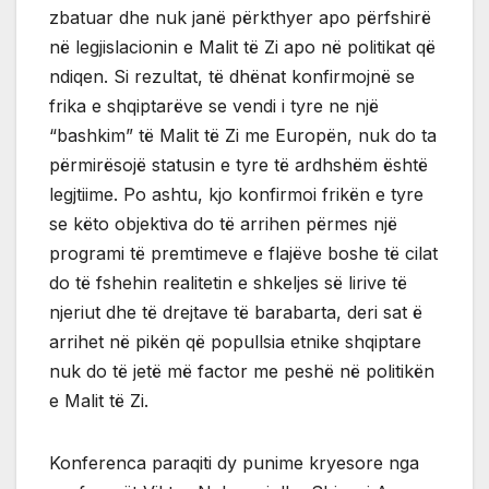
zbatuar dhe nuk janë përkthyer apo përfshirë
në legjislacionin e Malit të Zi apo në politikat që
ndiqen. Si rezultat, të dhënat konfirmojnë se
frika e shqiptarëve se vendi i tyre ne një
“bashkim” të Malit të Zi me Europën, nuk do ta
përmirësojë statusin e tyre të ardhshëm është
legjtiime. Po ashtu, kjo konfirmoi frikën e tyre
se këto objektiva do të arrihen përmes një
programi të premtimeve e flajëve boshe të cilat
do të fshehin realitetin e shkeljes së lirive të
njeriut dhe të drejtave të barabarta, deri sat ë
arrihet në pikën që popullsia etnike shqiptare
nuk do të jetë më factor me peshë në politikën
e Malit të Zi.
Konferenca paraqiti dy punime kryesore nga