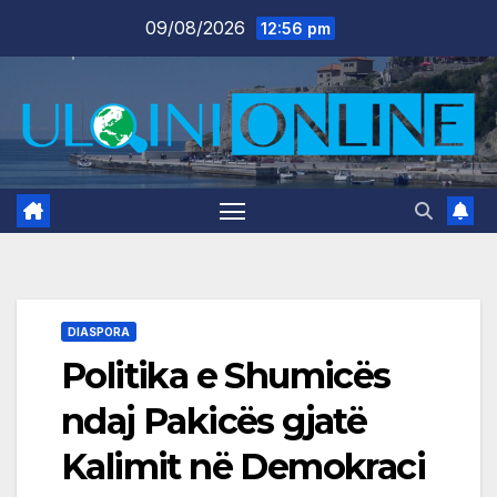
Skip
09/08/2026
12:56 pm
to
content
DIASPORA
Politika e Shumicës
ndaj Pakicës gjatë
Kalimit në Demokraci