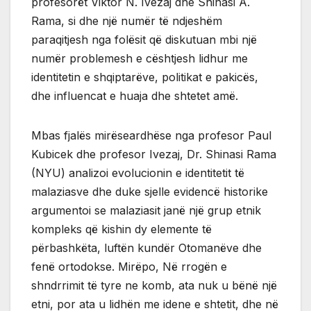
profesorët Viktor N. Ivezaj dhe Shinasi A.
Rama, si dhe një numër të ndjeshëm
paraqitjesh nga folësit që diskutuan mbi një
numër problemesh e cështjesh lidhur me
identitetin e shqiptarëve, politikat e pakicës,
dhe influencat e huaja dhe shtetet amë.
Mbas fjalës mirëseardhëse nga profesor Paul
Kubicek dhe profesor Ivezaj, Dr. Shinasi Rama
(NYU) analizoi evolucionin e identitetit të
malaziasve dhe duke sjelle evidencë historike
argumentoi se malaziasit janë një grup etnik
kompleks që kishin dy elemente të
përbashkëta, luftën kundër Otomanëve dhe
fenë ortodokse. Mirëpo, Në rrogën e
shndrrimit të tyre ne komb, ata nuk u bënë një
etni, por ata u lidhën me idene e shtetit, dhe në