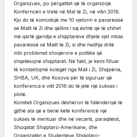
Organizues, po përgatitet që të organizojë
Konferncën e tretë në Mal të Zi, në vitin 2016.
Kjo do të koincidojë me 10 vjetorin e pavarësisë
së Malit të Zi dhe qëllimi i saj është që të shihet
më qartë gjendja e shqiptarëve dhjetë vjet mbas
pavarësisë së Malit të Zi, si dhe hedhja dritë
mbi problemet shoqërore e politike që
shqetësojnë shqiptarët. Në fakt, je kemi filluar
të kontaktojmë kolegët nga Mali i Zi, Shqipëria,
SHBA, UK, dhe Kosova për të siguruar që
konferenca e vitit 2016 do të jetë një sukses i
plotë.
Komiteti Organizues dëshëron të falënderojë të
gjithë ata që e bënë këtë konferencë një
sukses të merituar dhe në vecanti, paraqitësit,
Shoqatat Shqiptaro-Amerikane, dhe
Organizatën e Studentëve Shqiptaro-