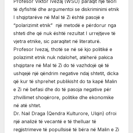
Profesor Viktor Ivezaj (WSU) paraqit një teori
të dyfishtë dhe argumentoi se diskriminimi etnik
I shqiptarëve në Mal të Zi është pasojë e
“polarizimit etnik” një metodë e përdorur nga
shteti dhe që nuk është rezultat I urrejtjeve të
vjetra etnike, sic paraqitet në literaturë.
Profesor Ivezaj, thotë se në së kjo politikë e
polazimit etnik nuk ndalohet, atëherë pakica
shqiptare në Mal të Zi do të vazhdojë që të
ushqejë një qëndrim negative ndaj shtetit, dicka
që kur të shprehet publikisht do ta kapë Malin
e Zi në befasi dhe do të pasoja negative për
zhvillimet shoqërore, politike dhe ekonomike
në atë shtet.
Dr. Nail Draga (Qendra Kulturore, Ulqin) ofroi
një analizë të vecantë e të thelluar të
regjistrimeve të popullsisë të bëra në Malin e Zi