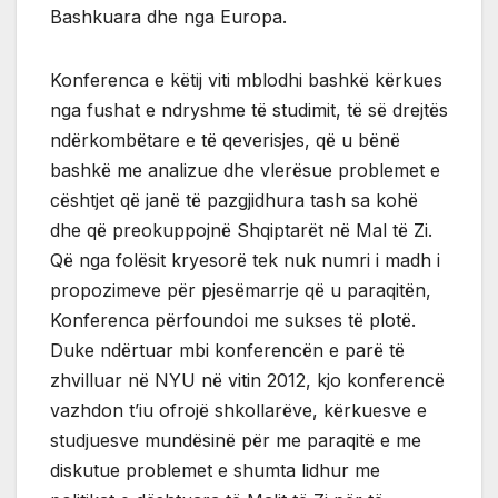
Bashkuara dhe nga Europa.
Konferenca e këtij viti mblodhi bashkë kërkues
nga fushat e ndryshme të studimit, të së drejtës
ndërkombëtare e të qeverisjes, që u bënë
bashkë me analizue dhe vlerësue problemet e
cështjet që janë të pazgjidhura tash sa kohë
dhe që preokuppojnë Shqiptarët në Mal të Zi.
Që nga folësit kryesorë tek nuk numri i madh i
propozimeve për pjesëmarrje që u paraqitën,
Konferenca përfoundoi me sukses të plotë.
Duke ndërtuar mbi konferencën e parë të
zhvilluar në NYU në vitin 2012, kjo konferencë
vazhdon t’iu ofrojë shkollarëve, kërkuesve e
studjuesve mundësinë për me paraqitë e me
diskutue problemet e shumta lidhur me