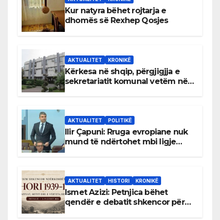
Kur natyra bëhet rojtarja e
dhomës së Rexhep Qosjes
AKTUALITET
KRONIKË
Kërkesa në shqip, përgjigjja e
sekretariatit komunal vetëm në
gjuhën malazeze
AKTUALITET
POLITIKË
Ilir Çapuni: Rruga evropiane nuk
mund të ndërtohet mbi ligje
antikushtetuese
AKTUALITET
HISTORI
KRONIKË
Ismet Azizi: Petnjica bëhet
qendër e debatit shkencor për
Bihorin gjatë viteve 1939–1948