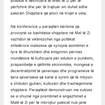
politikat e dështuara të Malit të Zi për të
përfshirë dhe për të trajtuar sin duhet edhe
pakicën Shqiptare që jeton në trojet e veta.
Në konferencë u paraqitën kërkime që
provojnë se bashkësia shqiptare në Mal të Zi
vazhdon të viktimizohet nga poltiikat
shtetërore malazese që synojnë asimilimin e
tyre të dhunshëm dhe emigrimin përmes
mundësive të kufizuara për edukim e punësim,
prapambetje e qëllimte ekonomike, mungesë e
decentralizimit të qeverisjes dhe programeve të
tjera qeverisëse që kanë si synim që të mbysin
e zhdukin gjuhën, kulturën dhe trashëgimninë
shqiptare. Paraqitësit demonstruan me sukses
se si shumë nga premtimet e angazhimet e
Malit të Zi për të mbrojtur pakicat nuk janë