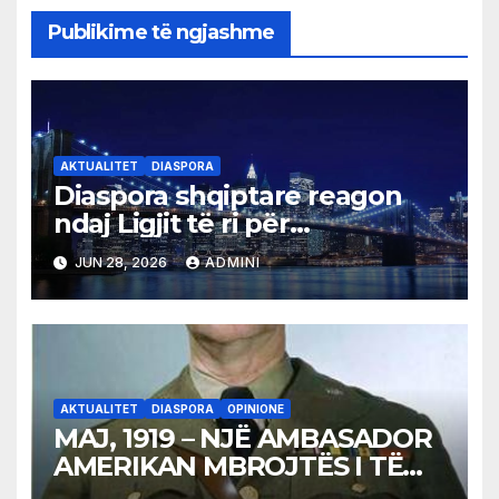
Publikime të ngjashme
AKTUALITET
DIASPORA
Diaspora shqiptare reagon
ndaj Ligjit të ri për
Vetëqeverisjen Vendore në
JUN 28, 2026
ADMINI
Mal të Zi: Kërkohen
ndryshime për respektimin e
standardeve evropiane
AKTUALITET
DIASPORA
OPINIONE
MAJ, 1919 – NJË AMBASADOR
AMERIKAN MBROJTËS I TË
DREJTAVE TË SHQIPTARËVE