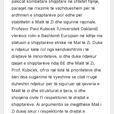
pakicat kombëtare shqiptare në shtetet fqinjë,
paraqet një rrezimk të vazhdueshëm për të
ardhmen e shqiptarëve por edhe për
stabilitetin e Malit të Zi dhe sigurinë rajonale.
Profesor Paul Kubicek (Universiteti Oakland)
vlerësoi rolin e Bashkimit Europian në lidhje me
statusin e shqiptarëve etnikë në Mal të Zi. Duke
e ndjekur këtë rol nga këndvështrimi i të
drejtave të minoriteteve, si dhe duke ndjekur
qasjet e shqiptarëve ndaj BE dhe Malit të Zi,
Prof. Kubicek, ofroi një listë të prioriteteve dhe
bëri disa sugjerime të vyeshme se cilat rrugë
duheshin ndjekur për të siguruar që qeveria e
Malit të zi dhe strukturat e tjera, si dhe
shoqëria civile t’i respektonin të drejtat e
shqiptarëve. Ai argumentoi se megjithëse Mali i
Zi dukej sikur i respektonte te drejtat e