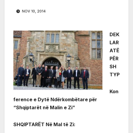
NOV 10, 2014
DEK
LAR
ATË
PËR
SH
TYP
Kon
ference e Dytë Ndërkombëtare për
“Shqiptarët në Malin e Zi”
SHQIPTARËT Në Mal të Zi: