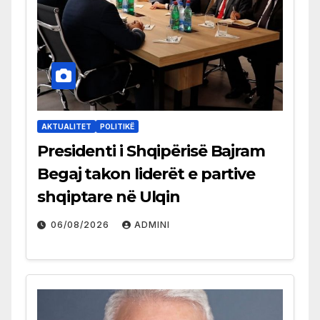
AKTUALITET
POLITIKË
Presidenti i Shqipërisë Bajram
Begaj takon liderët e partive
shqiptare në Ulqin
06/08/2026
ADMINI