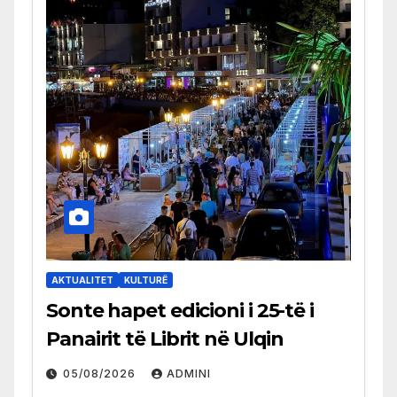
AKTUALITET
KULTURË
Sonte hapet edicioni i 25-të i
Panairit të Librit në Ulqin
05/08/2026
ADMINI