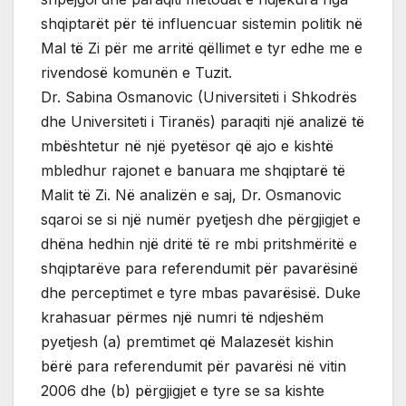
shqiptarët për të influencuar sistemin politik në
Mal të Zi për me arritë qëllimet e tyr edhe me e
rivendosë komunën e Tuzit.
Dr. Sabina Osmanovic (Universiteti i Shkodrës
dhe Universiteti i Tiranës) paraqiti një analizë të
mbështetur në një pyetësor që ajo e kishtë
mbledhur rajonet e banuara me shqiptarë të
Malit të Zi. Në analizën e saj, Dr. Osmanovic
sqaroi se si një numër pyetjesh dhe përgjigjet e
dhëna hedhin një dritë të re mbi pritshmëritë e
shqiptarëve para referendumit për pavarësinë
dhe perceptimet e tyre mbas pavarësisë. Duke
krahasuar përmes një numri të ndjeshëm
pyetjesh (a) premtimet që Malazesët kishin
bërë para referendumit për pavarësi në vitin
2006 dhe (b) përgjigjet e tyre se sa kishte