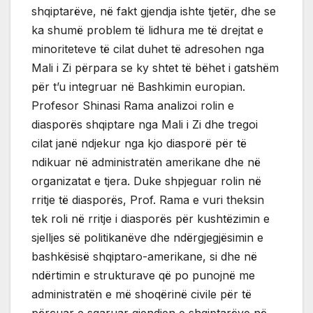
shqiptarëve, në fakt gjendja ishte tjetër, dhe se
ka shumë problem të lidhura me të drejtat e
minoriteteve të cilat duhet të adresohen nga
Mali i Zi përpara se ky shtet të bëhet i gatshëm
për t’u integruar në Bashkimin europian.
Profesor Shinasi Rama analizoi rolin e
diasporës shqiptare nga Mali i Zi dhe tregoi
cilat janë ndjekur nga kjo diasporë për të
ndikuar në administratën amerikane dhe në
organizatat e tjera. Duke shpjeguar rolin në
rritje të diasporës, Prof. Rama e vuri theksin
tek roli në rritje i diasporës për kushtëzimin e
sjelljes së politikanëve dhe ndërgjegjësimin e
bashkësisë shqiptaro-amerikane, si dhe në
ndërtimin e strukturave që po punojnë me
administratën e më shoqërinë civile për të
përcuar e sqaruar gjendjen e shqiptarëve në