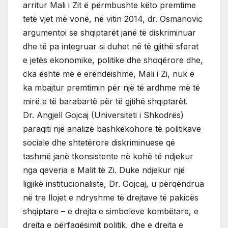
arritur Mali i Zit ë përmbushte këto premtime
tetë vjet më vonë, në vitin 2014, dr. Osmanovic
argumentoi se shqiptarët janë të diskriminuar
dhe të pa integruar si duhet në të gjithë sferat
e jetës ekonomike, politike dhe shoqërore dhe,
cka është më ë erëndëishme, Mali i Zi, nuk e
ka mbajtur premtimin për një të ardhme më të
mirë e të barabartë për të gjtihë shqiptarët.
Dr. Angjell Gojcaj (Universiteti i Shkodrës)
paraqiti një analizë bashkëkohore të politikave
sociale dhe shtetërore diskriminuese që
tashmë janë tkonsistente në kohë të ndjekur
nga qeveria e Malit të Zi. Duke ndjekur një
ligjikë institucionaliste, Dr. Gojcaj, u përqëndrua
në tre llojet e ndryshme të drejtave të pakicës
shqiptare – e drejta e simboleve kombëtare, e
drejta e përfaqësimit politik, dhe e drejta e