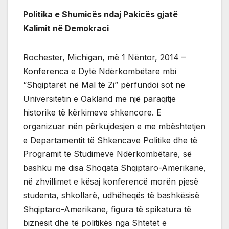
Politika e Shumicës ndaj Pakicës gjatë
Kalimit në Demokraci
Rochester, Michigan, më 1 Nëntor, 2014 –
Konferenca e Dytë Ndërkombëtare mbi
“Shqiptarët në Mal të Zi” përfundoi sot në
Universitetin e Oakland me një paraqitje
historike të kërkimeve shkencore. E
organizuar nën përkujdesjen e me mbështetjen
e Departamentit të Shkencave Politike dhe të
Programit të Studimeve Ndërkombëtare, së
bashku me disa Shoqata Shqiptaro-Amerikane,
në zhvillimet e kësaj konferencë morën pjesë
studenta, shkollarë, udhëheqës të bashkësisë
Shqiptaro-Amerikane, figura të spikatura të
biznesit dhe të politikës nga Shtetet e