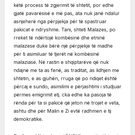
këtë process të zgjerimit të shtetit, por edhe
gjatë pavarësisë e më pas, ata nuk janë ndalur
asnjeherë nga përpjekja për të spastruar
pakicat e ndryshme. Tani, shteti Malazes, po
rreket të ndërtojë kombësinë dhe etninë
malazese duke bërë një përpjekje të madhe
për ti asimiluar të tjerët në kombësinë
malaziase. Në rastin e shqiptarëve që nuk
ndajnë me ta as fenë, as traditat, as lidhjen me
shtetin, e as gjuhën, rruga që po ndiqet është
përcaj e sundo, asimilimi e përjashtimi i studjuar
përmes emigrimit etj. cka edhe ka pasoja të
rënda për ta si pakicë që jeton në trojet e veta,
ashtu dhe për Malin e Zi evtë radhmen e tij
demokratike.