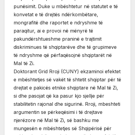
punësimit. Duke u mbështetur në statutet e të
konvetat e të drejtës ndërkombëtare,
mongrafitë dhe raportet e ndryshme të
paraqitur, ai e provoi në mënyrë të
pakundërshtueshme praninë e trajtimit
diskriminues të shqiptarëve dhe të grupimeve
të ndryshme që përfaqësojnë shqiptarët në
Mal të Zi.
Doktorant Grid Rroji (CUNY) ekzaminoi efektet
e mbështetjes së vakët të shtetit shqiptar për të
drejtat e pakicës etnike shqiptare në Mal të Zi,
si dhe pasojat që ka pasur kjo sjellje për
stabilitetin rajonal dhe sigurinë. Rroji, mbeshteti
argumentin se përkeqësimi i të drejtave
njerëzore në Mal të Zi, së bashku me
mungesën e mbështetjes së Shqipërisë për