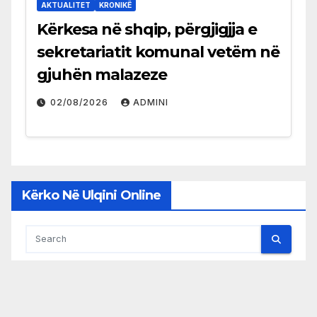
AKTUALITET
KRONIKË
Kërkesa në shqip, përgjigjja e
sekretariatit komunal vetëm në
gjuhën malazeze
02/08/2026
ADMINI
Kërko Në Ulqini Online