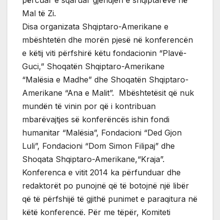
Mal të Zi.
Disa organizata Shqiptaro-Amerikane e
mbështetën dhe morën pjesë në konferencën
e këtij viti përfshirë këtu fondacionin “Plavë-
Guci,” Shoqatën Shqiptaro-Amerikane
“Malësia e Madhe” dhe Shoqatën Shqiptaro-
Amerikane “Ana e Malit”. Mbështetësit që nuk
mundën të vinin por që i kontribuan
mbarëvajtjes së konferëncës ishin fondi
humanitar “Malësia”, Fondacioni “Ded Gjon
Luli”, Fondacioni “Dom Simon Filipaj” dhe
Shoqata Shqiptaro-Amerikane,“Kraja”.
Konferenca e vitit 2014 ka përfunduar dhe
redaktorët po punojnë që të botojnë një libër
që të përfshijë të gjithë punimet e paraqitura në
këtë konferencë. Për me tëpër, Komiteti