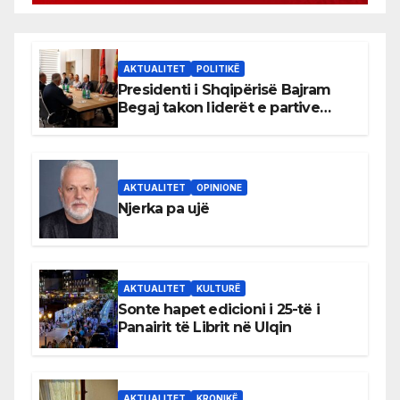
AKTUALITET
POLITIKË
Presidenti i Shqipërisë Bajram
Begaj takon liderët e partive
shqiptare në Ulqin
AKTUALITET
OPINIONE
Njerka pa ujë
AKTUALITET
KULTURË
Sonte hapet edicioni i 25-të i
Panairit të Librit në Ulqin
AKTUALITET
KRONIKË