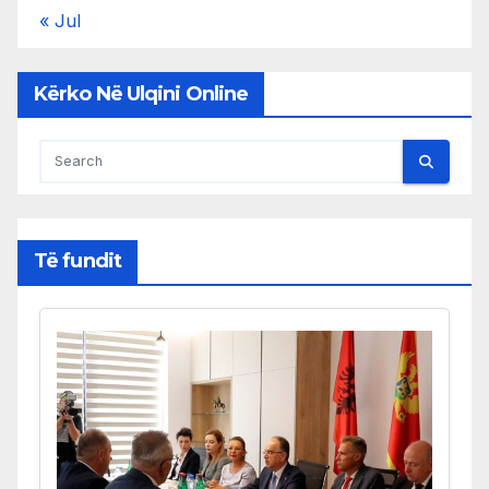
« Jul
Kërko Në Ulqini Online
Të fundit