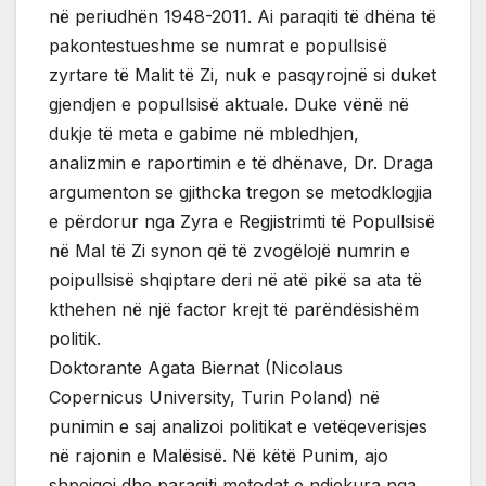
në periudhën 1948-2011. Ai paraqiti të dhëna të
pakontestueshme se numrat e popullsisë
zyrtare të Malit të Zi, nuk e pasqyrojnë si duket
gjendjen e popullsisë aktuale. Duke vënë në
dukje të meta e gabime në mbledhjen,
analizmin e raportimin e të dhënave, Dr. Draga
argumenton se gjithcka tregon se metodklogjia
e përdorur nga Zyra e Regjistrimti të Popullsisë
në Mal të Zi synon që të zvogëlojë numrin e
poipullsisë shqiptare deri në atë pikë sa ata të
kthehen në një factor krejt të parëndësishëm
politik.
Doktorante Agata Biernat (Nicolaus
Copernicus University, Turin Poland) në
punimin e saj analizoi politikat e vetëqeverisjes
në rajonin e Malësisë. Në këtë Punim, ajo
shpejgoi dhe paraqiti metodat e ndjekura nga