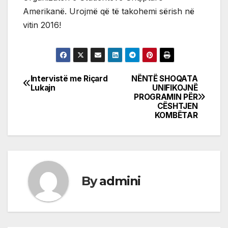
Amerikanë. Urojmë që të takohemi sërish në
vitin 2016!
Intervistë me Riçard
NËNTË SHOQATA
Post
Lukajn
UNIFIKOJNË
PROGRAMIN PËR
navigation
CËSHTJEN
KOMBËTAR
By
admini