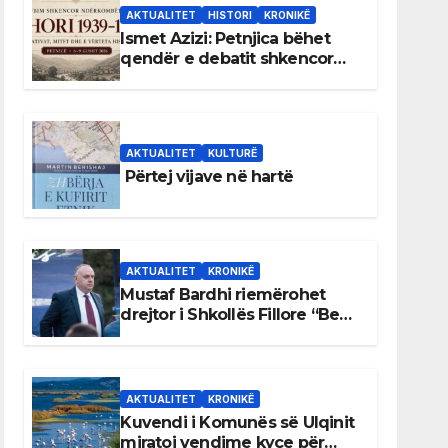
AKTUALITET
HISTORI
KRONIKË
Ismet Azizi: Petnjica bëhet
qendër e debatit shkencor
për Bihorin gjatë viteve 1939–
1948
AKTUALITET
KULTURË
Përtej vijave në hartë
AKTUALITET
KRONIKË
Mustaf Bardhi riemërohet
drejtor i Shkollës Fillore “Bedri
Elezaga”
AKTUALITET
KRONIKË
Kuvendi i Komunës së Ulqinit
miratoi vendime kyçe për