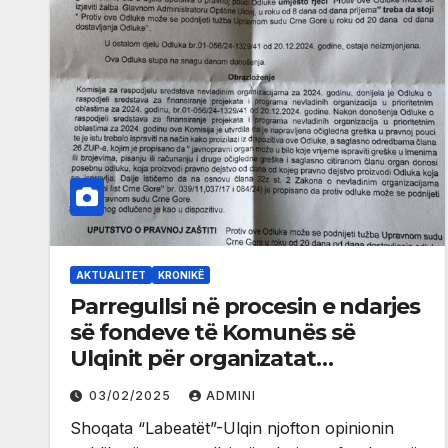
AKTUALITET
KRONIKË
Parregullsi në procesin e ndarjes
së fondeve të Komunës së
Ulqinit për organizatat
joqeveritare për vitin 2024
03/02/2025
ADMINI
Shoqata “Labeatët”-Ulqin njofton opinionin