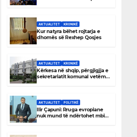
AKTUALITET
KRONIKË
Kur natyra bëhet rojtarja e
dhomës së Rexhep Qosjes
AKTUALITET
KRONIKË
Kërkesa në shqip, përgjigjja e
sekretariatit komunal vetëm
në gjuhën malazeze
AKTUALITET
POLITIKË
Ilir Çapuni: Rruga evropiane
nuk mund të ndërtohet mbi
ligje antikushtetuese