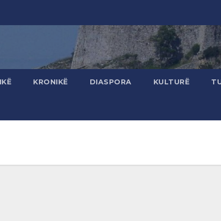
IKË
KRONIKË
DIASPORA
KULTURË
T