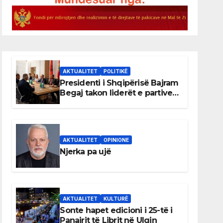
AKTUALITET
POLITIKË
Presidenti i Shqipërisë Bajram
Begaj takon liderët e partive
shqiptare në Ulqin
AKTUALITET
OPINIONE
Njerka pa ujë
AKTUALITET
KULTURË
Sonte hapet edicioni i 25-të i
Panairit të Librit në Ulqin