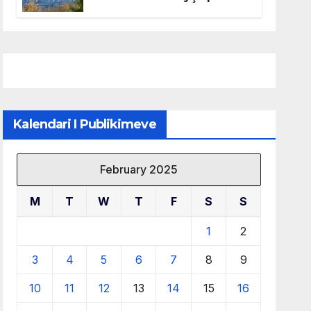
mbrojtjen e natyrës dhe
menaxhimin e qëndrueshëm
të burimeve më të çmuara
Kalendari I Publikimeve
February 2025
M
T
W
T
F
S
S
1
2
3
4
5
6
7
8
9
10
11
12
13
14
15
16