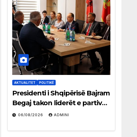
AKTUALITET
POLITIKË
Presidenti i Shqipërisë Bajram
Begaj takon liderët e partive
shqiptare në Ulqin
06/08/2026
ADMINI