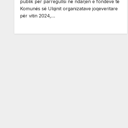
publik për parregullsi në ndarjen e fondeve të
Komunës së Ulqinit organizatave joqeveritare
për vitin 2024,…