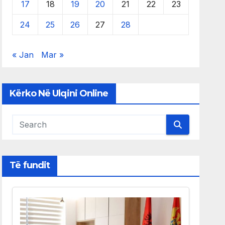
17
18
19
20
21
22
23
24
25
26
27
28
« Jan
Mar »
Kërko Në Ulqini Online
Të fundit