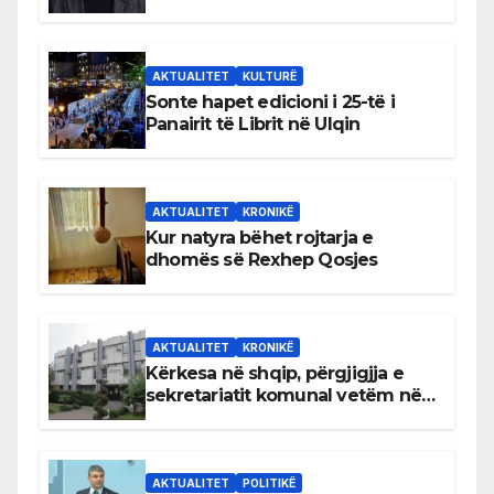
AKTUALITET
KULTURË
Sonte hapet edicioni i 25-të i
Panairit të Librit në Ulqin
AKTUALITET
KRONIKË
Kur natyra bëhet rojtarja e
dhomës së Rexhep Qosjes
AKTUALITET
KRONIKË
Kërkesa në shqip, përgjigjja e
sekretariatit komunal vetëm në
gjuhën malazeze
AKTUALITET
POLITIKË