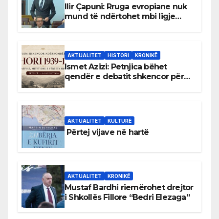
Ilir Çapuni: Rruga evropiane nuk
mund të ndërtohet mbi ligje
antikushtetuese
AKTUALITET
HISTORI
KRONIKË
Ismet Azizi: Petnjica bëhet
qendër e debatit shkencor për
Bihorin gjatë viteve 1939–1948
AKTUALITET
KULTURË
Përtej vijave në hartë
AKTUALITET
KRONIKË
Mustaf Bardhi riemërohet drejtor
i Shkollës Fillore “Bedri Elezaga”