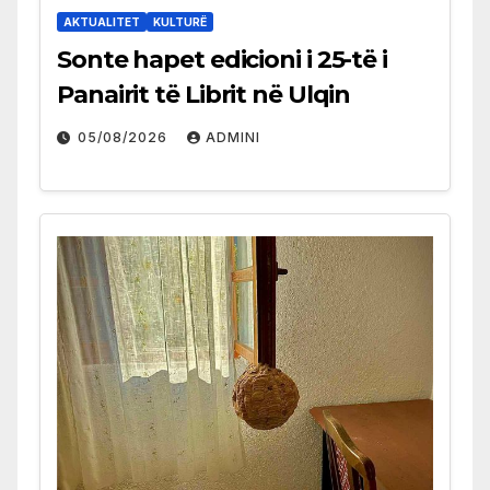
AKTUALITET
KULTURË
Sonte hapet edicioni i 25-të i
Panairit të Librit në Ulqin
05/08/2026
ADMINI