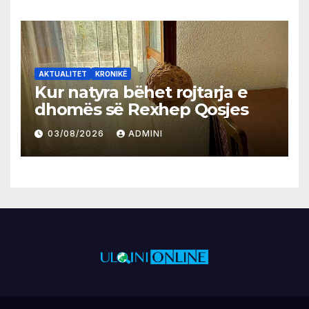
AKTUALITET
KRONIKË
Kur natyra bëhet rojtarja e
dhomës së Rexhep Qosjes
03/08/2026
ADMINI