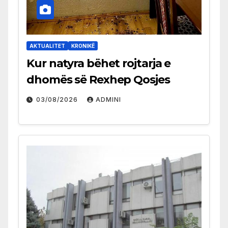
AKTUALITET
KRONIKË
Kur natyra bëhet rojtarja e
dhomës së Rexhep Qosjes
03/08/2026
ADMINI