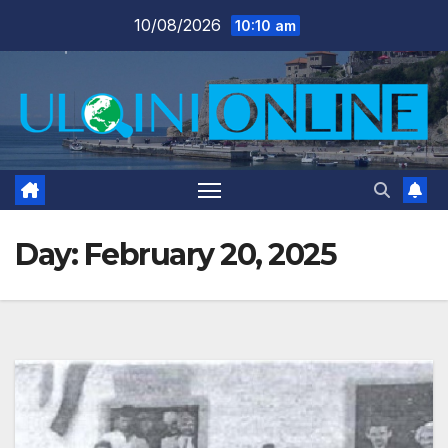
Skip
10/08/2026
10:10 am
to
content
Day:
February 20, 2025