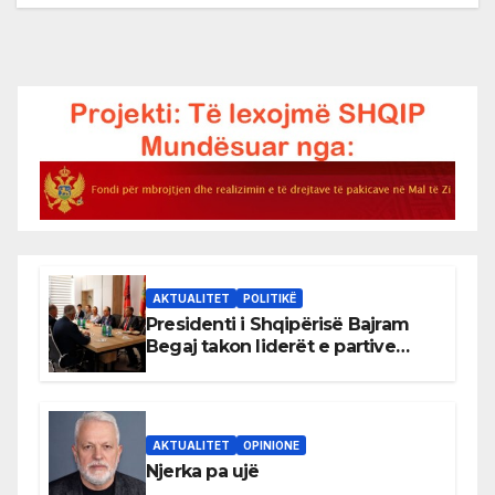
AKTUALITET
POLITIKË
Presidenti i Shqipërisë Bajram
Begaj takon liderët e partive
shqiptare në Ulqin
AKTUALITET
OPINIONE
Njerka pa ujë