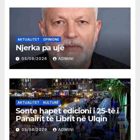
AKTUALITET
OPINIONE
Njerka pa ujë
05/08/2026
ADMINI
AKTUALITET
KULTURË
Sonte hapet edicioni i 25-të i
Panairit të Librit në Ulqin
05/08/2026
ADMINI