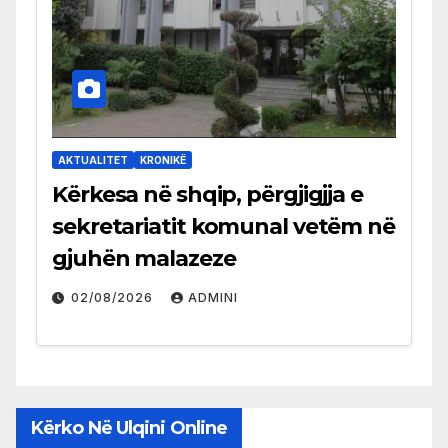
AKTUALITET
KRONIKË
Kërkesa në shqip, përgjigjja e
sekretariatit komunal vetëm në
gjuhën malazeze
02/08/2026
ADMINI
Kërko Në Ulqini Online