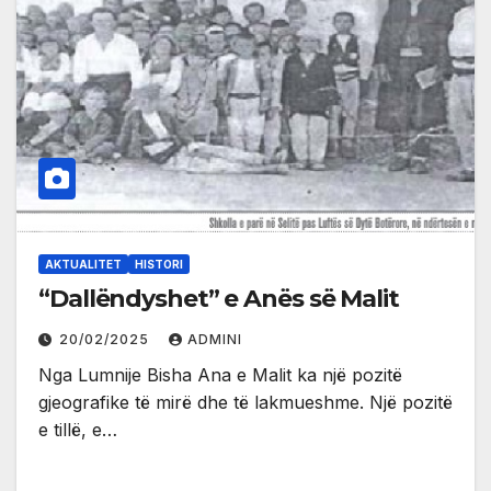
AKTUALITET
HISTORI
“Dallëndyshet” e Anës së Malit
20/02/2025
ADMINI
Nga Lumnije Bisha Ana e Malit ka një pozitë
gjeografike të mirë dhe të lakmueshme. Një pozitë
e tillë, e…