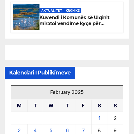
AKTUALITET
KRONIKË
Kuvendi i Komunës së Ulqinit
miratoi vendime kyçe për
mbrojtjen e natyrës dhe
menaxhimin e qëndrueshëm të
burimeve më të çmuara
Kalendari I Publikimeve
February 2025
M
T
W
T
F
S
S
1
2
3
4
5
6
7
8
9