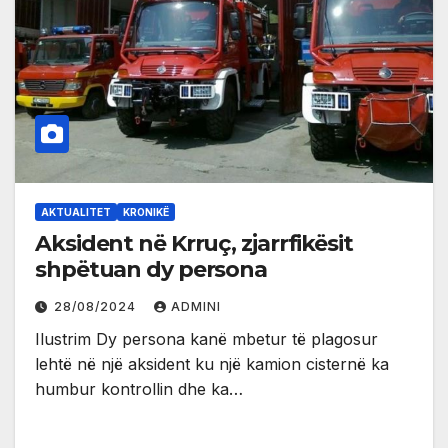
AKTUALITET
KRONIKË
Aksident në Krruç, zjarrfikësit
shpëtuan dy persona
28/08/2024
ADMINI
Ilustrim Dy persona kanë mbetur të plagosur
lehtë në një aksident ku një kamion cisternë ka
humbur kontrollin dhe ka…