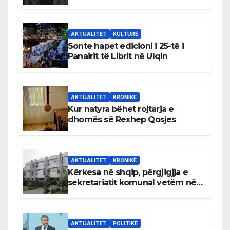
AKTUALITET
KULTURË
Sonte hapet edicioni i 25-të i
Panairit të Librit në Ulqin
AKTUALITET
KRONIKË
Kur natyra bëhet rojtarja e
dhomës së Rexhep Qosjes
AKTUALITET
KRONIKË
Kërkesa në shqip, përgjigjja e
sekretariatit komunal vetëm në
gjuhën malazeze
AKTUALITET
POLITIKË