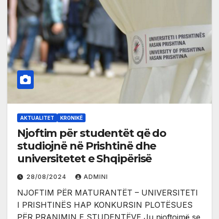
AKTUALITET
KRONIKË
Njoftim për studentët që do
studiojnë në Prishtinë dhe
universitetet e Shqipërisë
28/08/2024
ADMINI
NJOFTIM PËR MATURANTËT – UNIVERSITETI
I PRISHTINËS HAP KONKURSIN PLOTËSUES
PËR PRANIMIN E STUDENTËVE Ju njoftojmë se