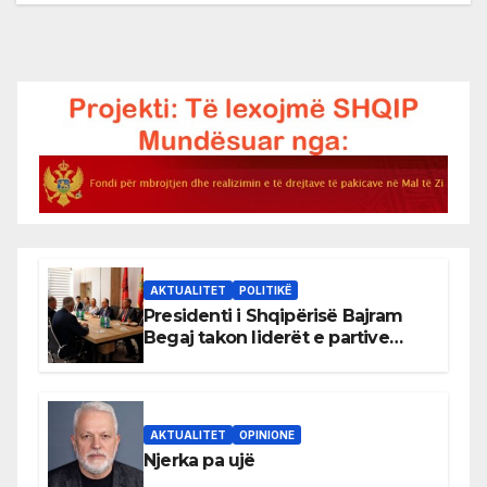
AKTUALITET
POLITIKË
Presidenti i Shqipërisë Bajram
Begaj takon liderët e partive
shqiptare në Ulqin
AKTUALITET
OPINIONE
Njerka pa ujë