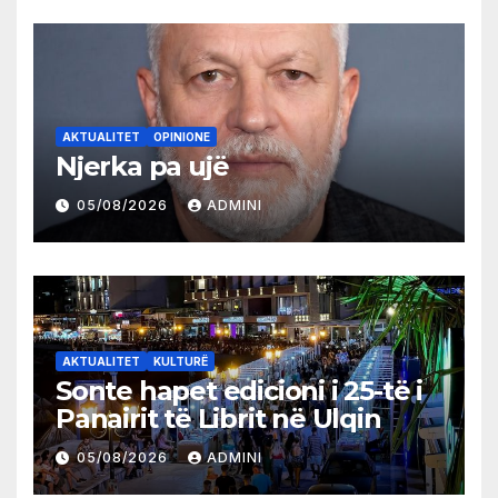
AKTUALITET
OPINIONE
Njerka pa ujë
05/08/2026
ADMINI
AKTUALITET
KULTURË
Sonte hapet edicioni i 25-të i
Panairit të Librit në Ulqin
05/08/2026
ADMINI