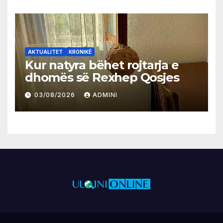
AKTUALITET
KRONIKË
Kur natyra bëhet rojtarja e
dhomës së Rexhep Qosjes
03/08/2026
ADMINI