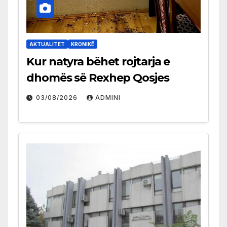
AKTUALITET
KRONIKË
Kur natyra bëhet rojtarja e
dhomës së Rexhep Qosjes
03/08/2026
ADMINI