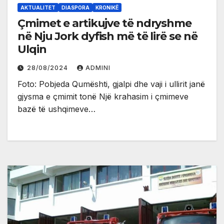
AKTUALITET
DIASPORA
KRONIKË
Çmimet e artikujve të ndryshme
në Nju Jork dyfish më të lirë se në
Ulqin
28/08/2024
ADMINI
Foto: Pobjeda Qumështi, gjalpi dhe vaji i ullirit janë
gjysma e çmimit tonë Një krahasim i çmimeve
bazë të ushqimeve…