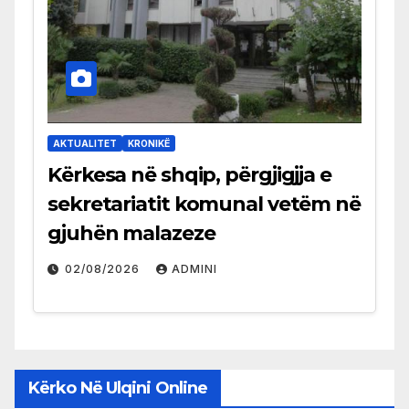
AKTUALITET
KRONIKË
Kërkesa në shqip, përgjigjja e
sekretariatit komunal vetëm në
gjuhën malazeze
02/08/2026
ADMINI
Kërko Në Ulqini Online