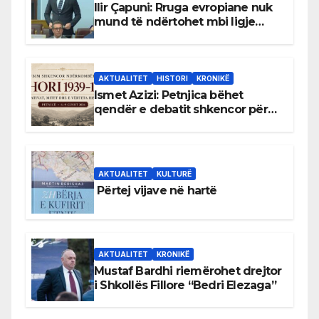
Ilir Çapuni: Rruga evropiane nuk
mund të ndërtohet mbi ligje
antikushtetuese
AKTUALITET
HISTORI
KRONIKË
Ismet Azizi: Petnjica bëhet
qendër e debatit shkencor për
Bihorin gjatë viteve 1939–1948
AKTUALITET
KULTURË
Përtej vijave në hartë
AKTUALITET
KRONIKË
Mustaf Bardhi riemërohet drejtor
i Shkollës Fillore “Bedri Elezaga”