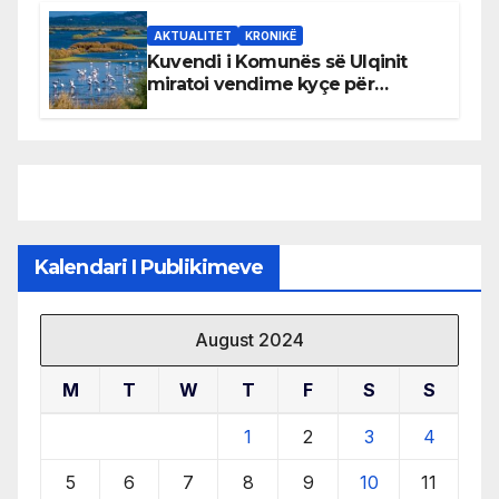
AKTUALITET
KRONIKË
Kuvendi i Komunës së Ulqinit
miratoi vendime kyçe për
mbrojtjen e natyrës dhe
menaxhimin e qëndrueshëm të
burimeve më të çmuara
Kalendari I Publikimeve
August 2024
M
T
W
T
F
S
S
1
2
3
4
5
6
7
8
9
10
11