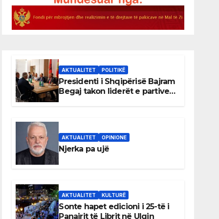
AKTUALITET
POLITIKË
Presidenti i Shqipërisë Bajram
Begaj takon liderët e partive
shqiptare në Ulqin
AKTUALITET
OPINIONE
Njerka pa ujë
AKTUALITET
KULTURË
Sonte hapet edicioni i 25-të i
Panairit të Librit në Ulqin