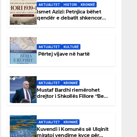
AKTUALITET
HISTORI
KRONIKË
Ismet Azizi: Petnjica bëhet
qendër e debatit shkencor
për Bihorin gjatë viteve 1939–
1948
AKTUALITET
KULTURË
Përtej vijave në hartë
AKTUALITET
KRONIKË
Mustaf Bardhi riemërohet
drejtor i Shkollës Fillore “Bedri
Elezaga”
AKTUALITET
KRONIKË
Kuvendi i Komunës së Ulqinit
miratoi vendime kyçe për