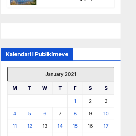
mbrojtjen e natyrës dhe
menaxhimin e qëndrueshëm
të burimeve më të çmuara
Kalendari I Publikimeve
January 2021
M
T
W
T
F
S
S
1
2
3
4
5
6
7
8
9
10
11
12
13
14
15
16
17