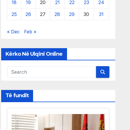
18
19
20
21
22
23
24
25
26
27
28
29
30
31
« Dec
Feb »
Kërko Në Ulqini Online
Të fundit