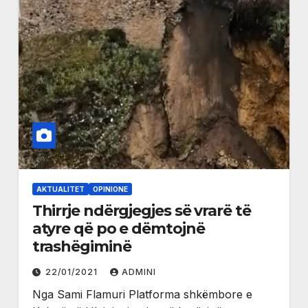
AKTUALITET
OPINIONE
Thirrje ndërgjegjes së vrarë të
atyre që po e dëmtojnë
trashëgiminë
22/01/2021
ADMINI
Nga Sami Flamuri Platforma shkëmbore e