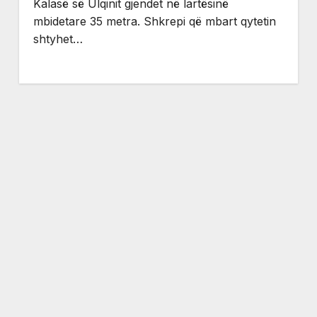
Kalasë së Ulqinit gjendet në lartësinë
mbidetare 35 metra. Shkrepi që mbart qytetin
shtyhet…