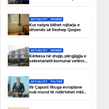
AKTUALITET
KRONIKË
Kur natyra bëhet rojtarja e
dhomës së Rexhep Qosjes
AKTUALITET
KRONIKË
Kërkesa në shqip, përgjigjja e
sekretariatit komunal vetëm
në gjuhën malazeze
AKTUALITET
POLITIKË
Ilir Çapuni: Rruga evropiane
nuk mund të ndërtohet mbi
ligje antikushtetuese