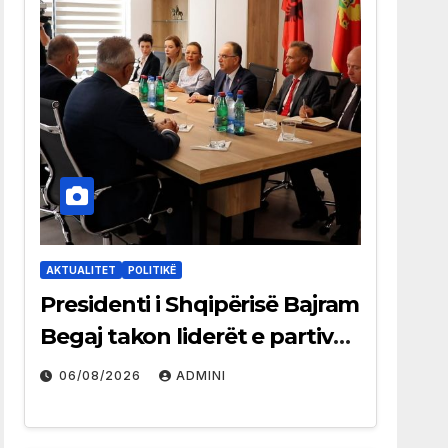
AKTUALITET
POLITIKË
Presidenti i Shqipërisë Bajram
Begaj takon liderët e partive
shqiptare në Ulqin
06/08/2026
ADMINI