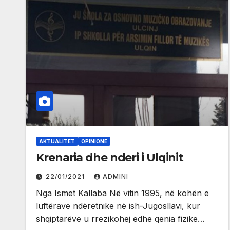
AKTUALITET
OPINIONE
Krenaria dhe nderi i Ulqinit
22/01/2021
ADMINI
Nga Ismet Kallaba Në vitin 1995, në kohën e
luftërave ndëretnike në ish-Jugosllavi, kur
shqiptarëve u rrezikohej edhe qenia fizike…