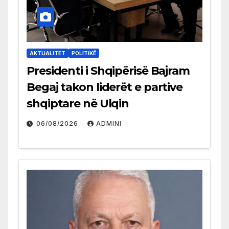
AKTUALITET
POLITIKË
Presidenti i Shqipërisë Bajram
Begaj takon liderët e partive
shqiptare në Ulqin
06/08/2026
ADMINI