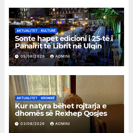
AKTUALITET
KULTURË
Sonte hapet edicioni i 25-të i
Panairit të Librit në Ulqin
05/08/2026
ADMINI
AKTUALITET
KRONIKË
Kur natyra bëhet rojtarja e
dhomës së Rexhep Qosjes
03/08/2026
ADMINI