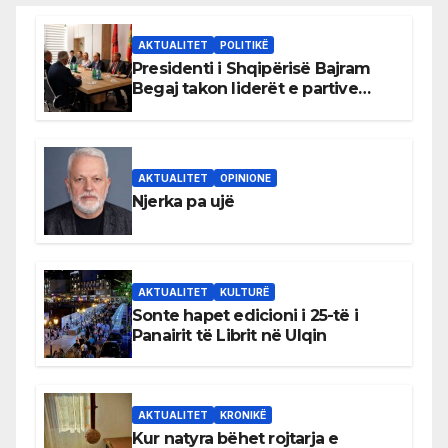
AKTUALITET
POLITIKË
Presidenti i Shqipërisë Bajram
Begaj takon liderët e partive
shqiptare në Ulqin
AKTUALITET
OPINIONE
Njerka pa ujë
AKTUALITET
KULTURË
Sonte hapet edicioni i 25-të i
Panairit të Librit në Ulqin
AKTUALITET
KRONIKË
Kur natyra bëhet rojtarja e