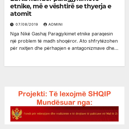
etnike, më e vështirë se thyerja e
atomit
07/08/2019
ADMINI
Nga Nikë Gashaj Paragjykimet etnike paraqesin
një problem të madh shoqëror. Ato shfrytëzohen
për nxitjen dhe përhapjen e antagonizmave dhe…