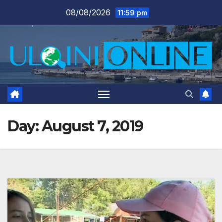
Skip
08/08/2026
11:59 pm
to
content
Day:
August 7, 2019