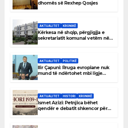
dhomës së Rexhep Qosjes
AKTUALITET
KRONIKË
Kërkesa në shqip, përgjigjja e
sekretariatit komunal vetëm në
gjuhën malazeze
AKTUALITET
POLITIKË
Ilir Çapuni: Rruga evropiane nuk
mund të ndërtohet mbi ligje
antikushtetuese
AKTUALITET
HISTORI
KRONIKË
Ismet Azizi: Petnjica bëhet
qendër e debatit shkencor për
Bihorin gjatë viteve 1939–1948