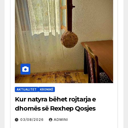
AKTUALITET
KRONIKË
Kur natyra bëhet rojtarja e
dhomës së Rexhep Qosjes
03/08/2026
ADMINI