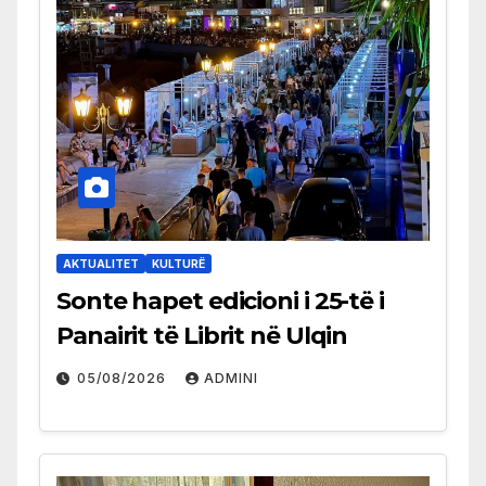
AKTUALITET
KULTURË
Sonte hapet edicioni i 25-të i
Panairit të Librit në Ulqin
05/08/2026
ADMINI