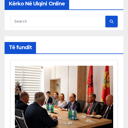
Kërko Në Ulqini Online
Të fundit