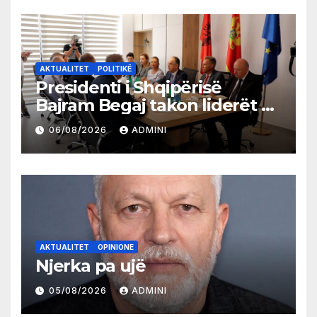
AKTUALITET
POLITIKË
Presidenti i Shqipërisë
Bajram Begaj takon liderët e
partive shqiptare në Ulqin
06/08/2026
ADMINI
AKTUALITET
OPINIONE
Njerka pa ujë
05/08/2026
ADMINI