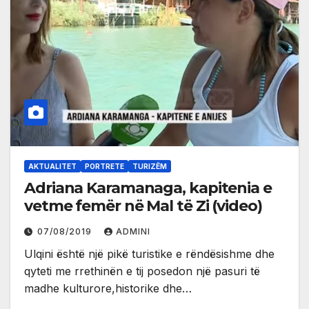
AKTUALITET
PORTRETE
TURIZËM
Adriana Karamanaga, kapitenia e
vetme femër në Mal të Zi (video)
07/08/2019
ADMINI
Ulqini është një pikë turistike e rëndësishme dhe
qyteti me rrethinën e tij posedon një pasuri të
madhe kulturore,historike dhe…