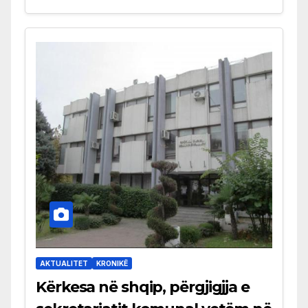
AKTUALITET
KRONIKË
Kërkesa në shqip, përgjigjja e