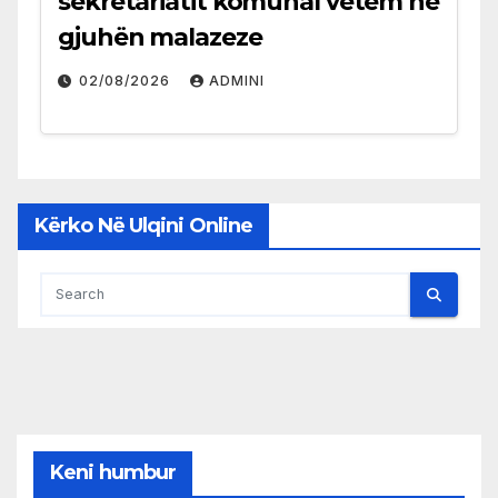
sekretariatit komunal vetëm në
gjuhën malazeze
02/08/2026
ADMINI
Kërko Në Ulqini Online
Keni humbur