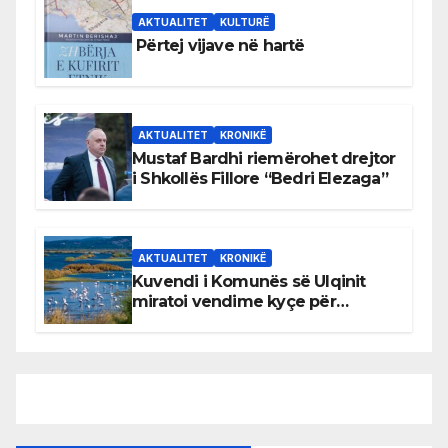
AKTUALITET
KULTURË
Përtej vijave në hartë
AKTUALITET
KRONIKË
Mustaf Bardhi riemërohet drejtor
i Shkollës Fillore “Bedri Elezaga”
AKTUALITET
KRONIKË
Kuvendi i Komunës së Ulqinit
miratoi vendime kyçe për
mbrojtjen e natyrës dhe
menaxhimin e qëndrueshëm të
burimeve më të çmuara