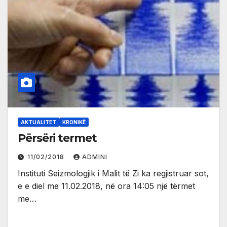
AKTUALITET
KRONIKË
Përsëri termet
11/02/2018
ADMINI
Instituti Seizmologjik i Malit të Zi ka regjistruar sot,
e e diel me 11.02.2018, në ora 14:05 një tërmet
me…