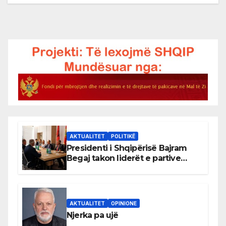
AKTUALITET
POLITIKË
Presidenti i Shqipërisë Bajram
Begaj takon liderët e partive
shqiptare në Ulqin
AKTUALITET
OPINIONE
Njerka pa ujë