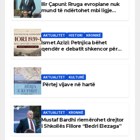
Ilir Çapuni: Rruga evropiane nuk
mund të ndërtohet mbi ligje
antikushtetuese
AKTUALITET
HISTORI
KRONIKË
Ismet Azizi: Petnjica bëhet
qendër e debatit shkencor për
Bihorin gjatë viteve 1939–1948
AKTUALITET
KULTURË
Përtej vijave në hartë
AKTUALITET
KRONIKË
Mustaf Bardhi riemërohet drejtor
i Shkollës Fillore “Bedri Elezaga”