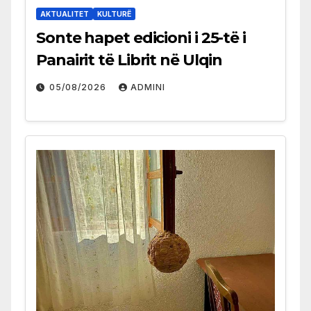
AKTUALITET
KULTURË
Sonte hapet edicioni i 25-të i
Panairit të Librit në Ulqin
05/08/2026
ADMINI