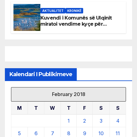
AKTUALITET
KRONIKË
Kuvendi i Komunës së Ulqinit
miratoi vendime kyçe për
mbrojtjen e natyrës dhe
menaxhimin e qëndrueshëm të
burimeve më të çmuara
Kalendari I Publikimeve
February 2018
M
T
W
T
F
S
S
1
2
3
4
5
6
7
8
9
10
11