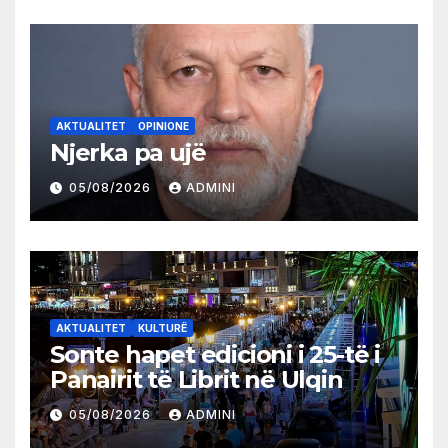
AKTUALITET
OPINIONE
Njerka pa ujë
05/08/2026
ADMINI
AKTUALITET
KULTURË
Sonte hapet edicioni i 25-të i
Panairit të Librit në Ulqin
05/08/2026
ADMINI