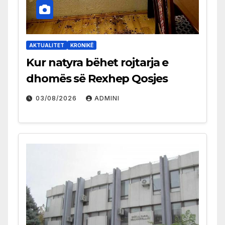
AKTUALITET
KRONIKË
Kur natyra bëhet rojtarja e
dhomës së Rexhep Qosjes
03/08/2026
ADMINI