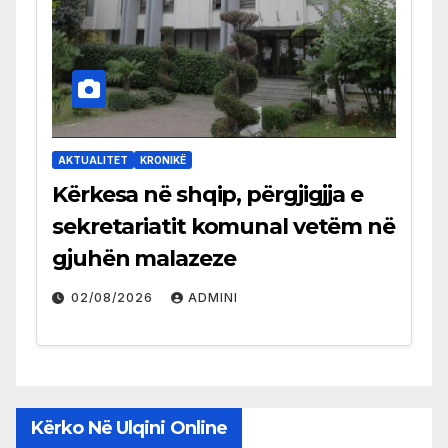
AKTUALITET
KRONIKË
Kërkesa në shqip, përgjigjja e
sekretariatit komunal vetëm në
gjuhën malazeze
02/08/2026
ADMINI
Kërko Në Ulqini Online