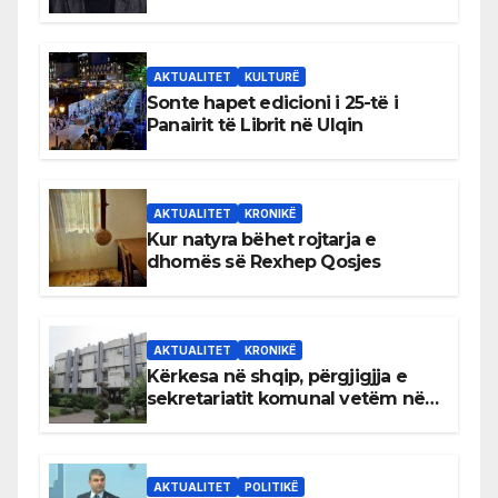
AKTUALITET
KULTURË
Sonte hapet edicioni i 25-të i
Panairit të Librit në Ulqin
AKTUALITET
KRONIKË
Kur natyra bëhet rojtarja e
dhomës së Rexhep Qosjes
AKTUALITET
KRONIKË
Kërkesa në shqip, përgjigjja e
sekretariatit komunal vetëm në
gjuhën malazeze
AKTUALITET
POLITIKË