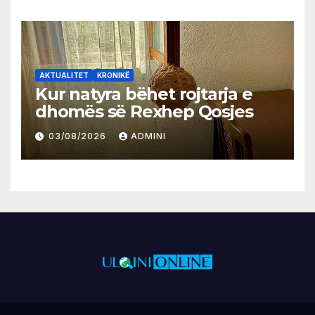
AKTUALITET
KRONIKË
Kur natyra bëhet rojtarja e
dhomës së Rexhep Qosjes
03/08/2026
ADMINI