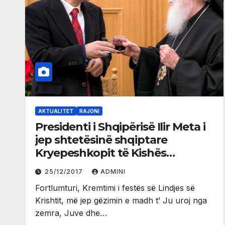
AKTUALITET
RAJONI
Presidenti i Shqipërisë Ilir Meta i
jep shtetësinë shqiptare
Kryepeshkopit të Kishës
Ortodokse Autoqefale të
25/12/2017
ADMINI
Shqipërisë, Anastas Janullatos
Fortlumturi, Kremtimi i festës së Lindjes së
Krishtit, më jep gëzimin e madh t’ Ju uroj nga
zemra, Juve dhe…