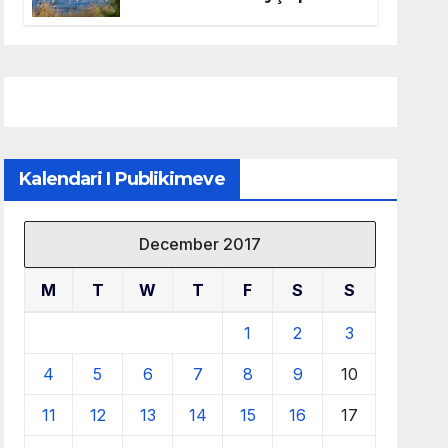
mbrojtjen e natyrës dhe
menaxhimin e qëndrueshëm
të burimeve më të çmuara
Kalendari I Publikimeve
December 2017
M
T
W
T
F
S
S
1
2
3
4
5
6
7
8
9
10
11
12
13
14
15
16
17