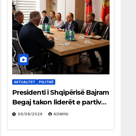
AKTUALITET
POLITIKË
Presidenti i Shqipërisë Bajram
Begaj takon liderët e partive
shqiptare në Ulqin
06/08/2026
ADMINI