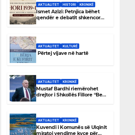
AKTUALITET
HISTORI
KRONIKË
Ismet Azizi: Petnjica bëhet
qendër e debatit shkencor
për Bihorin gjatë viteve 1939–
1948
AKTUALITET
KULTURË
Përtej vijave në hartë
AKTUALITET
KRONIKË
Mustaf Bardhi riemërohet
drejtor i Shkollës Fillore “Bedri
Elezaga”
AKTUALITET
KRONIKË
Kuvendi i Komunës së Ulqinit
miratoi vendime kyçe për