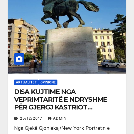
AKTUALITET
OPINIONE
DISA KUJTIME NGA
VEPRIMTARITË E NDRYSHME
PËR GJERGJ KASTRIOT
SKËNDERBEUN
25/12/2017
ADMINI
Nga Gjekë Gjonlekaj/New York Portretin e