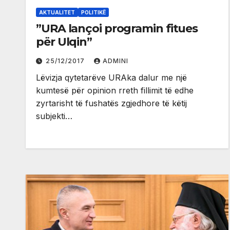
AKTUALITET
POLITIKË
”URA lançoi programin fitues
për Ulqin”
25/12/2017
ADMINI
Lëvizja qytetarëve URAka dalur me një
kumtesë për opinion rreth fillimit të edhe
zyrtarisht të fushatës zgjedhore të këtij
subjekti…