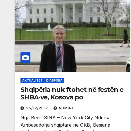
AKTUALITET
DIASPORA
Shqipëria nuk ftohet në festën e
SHBA-ve, Kosova po
25/12/2017
ADMINI
Nga Beqir SINA – New York City Ndërsa
Ambasadorja shqiptare në OKB, Besiana