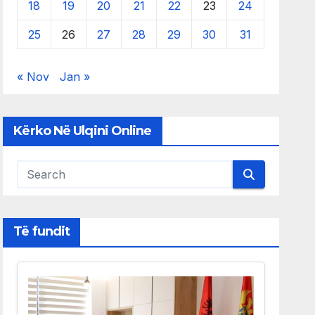
18
19
20
21
22
23
24
25
26
27
28
29
30
31
« Nov
Jan »
Kërko Në Ulqini Online
Të fundit