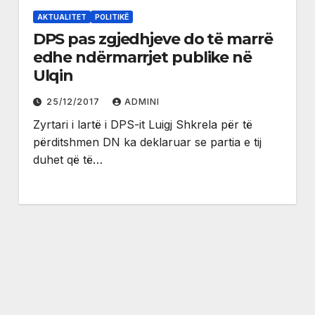
AKTUALITET
POLITIKË
DPS pas zgjedhjeve do të marrë
edhe ndërmarrjet publike në
Ulqin
25/12/2017
ADMINI
Zyrtari i lartë i DPS-it Luigj Shkrela për të
përditshmen DN ka deklaruar se partia e tij
duhet që të…