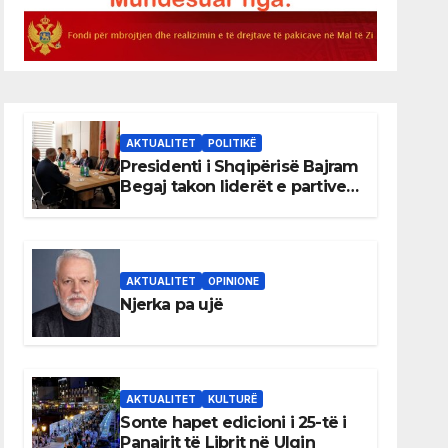
AKTUALITET
POLITIKË
Presidenti i Shqipërisë Bajram
Begaj takon liderët e partive
shqiptare në Ulqin
AKTUALITET
OPINIONE
Njerka pa ujë
AKTUALITET
KULTURË
Sonte hapet edicioni i 25-të i
Panairit të Librit në Ulqin