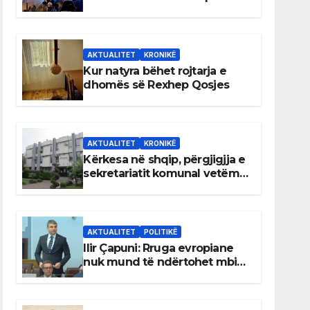
AKTUALITET
KRONIKË
Kur natyra bëhet rojtarja e
dhomës së Rexhep Qosjes
AKTUALITET
KRONIKË
Kërkesa në shqip, përgjigjja e
sekretariatit komunal vetëm
në gjuhën malazeze
AKTUALITET
POLITIKË
Ilir Çapuni: Rruga evropiane
nuk mund të ndërtohet mbi
ligje antikushtetuese