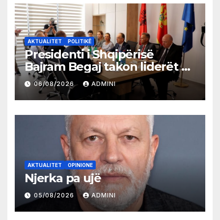
AKTUALITET
POLITIKË
Presidenti i Shqipërisë
Bajram Begaj takon liderët e
partive shqiptare në Ulqin
06/08/2026
ADMINI
AKTUALITET
OPINIONE
Njerka pa ujë
05/08/2026
ADMINI