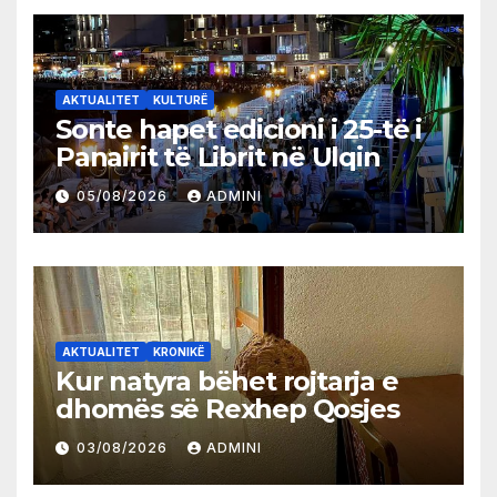
AKTUALITET
KULTURË
Sonte hapet edicioni i 25-të i
Panairit të Librit në Ulqin
05/08/2026
ADMINI
AKTUALITET
KRONIKË
Kur natyra bëhet rojtarja e
dhomës së Rexhep Qosjes
03/08/2026
ADMINI