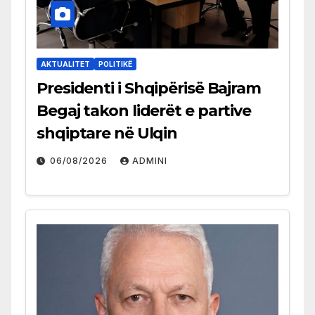
AKTUALITET
POLITIKË
Presidenti i Shqipërisë Bajram
Begaj takon liderët e partive
shqiptare në Ulqin
06/08/2026
ADMINI