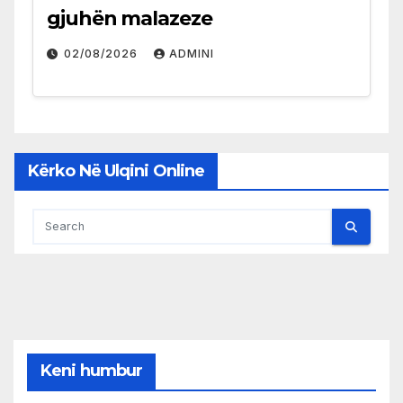
gjuhën malazeze
02/08/2026
ADMINI
Kërko Në Ulqini Online
Keni humbur