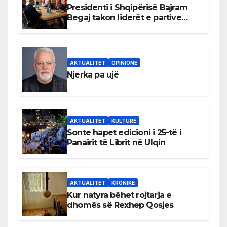
Presidenti i Shqipërisë Bajram
Begaj takon liderët e partive
shqiptare në Ulqin
AKTUALITET
OPINIONE
Njerka pa ujë
AKTUALITET
KULTURË
Sonte hapet edicioni i 25-të i
Panairit të Librit në Ulqin
AKTUALITET
KRONIKË
Kur natyra bëhet rojtarja e
dhomës së Rexhep Qosjes