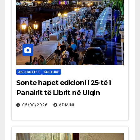
AKTUALITET
KULTURË
Sonte hapet edicioni i 25-të i
Panairit të Librit në Ulqin
05/08/2026
ADMINI