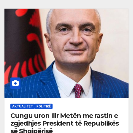
AKTUALITET
POLITIKË
Cungu uron Ilir Metën me rastin e
zgjedhjes President të Republikës
së Shqipërisë