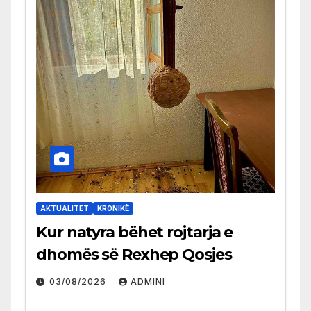
AKTUALITET
KRONIKË
Kur natyra bëhet rojtarja e
dhomës së Rexhep Qosjes
03/08/2026
ADMINI