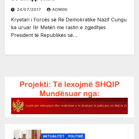
24/07/2017
ADMINI
Kryetari i Forcës së Re Demokratike Nazif Cungu
ka uruar Ilir Metën me rastin e zgjedhjes
President të Republikës së…
AKTUALITET
POLITIKË