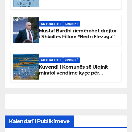
AKTUALITET
KRONIKË
Mustaf Bardhi riemërohet drejtor
i Shkollës Fillore “Bedri Elezaga”
AKTUALITET
KRONIKË
Kuvendi i Komunës së Ulqinit
miratoi vendime kyçe për
mbrojtjen e natyrës dhe
menaxhimin e qëndrueshëm të
burimeve më të çmuara
Kalendari I Publikimeve