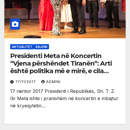
AKTUALITET
RAJONI
Presidenti Meta në Koncertin
“Vjena përshëndet Tiranën”: Arti
është politika më e mirë, e cila
bashkon kombet
17/11/2017
ADMINI
17 nëntor 2017 Presidenti i Republikës, Sh. T. Z.
Ilir Meta ishte i pranishëm në koncertin e mbajtur
në kryeqytetin…