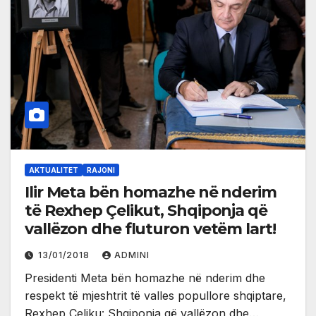
AKTUALITET
RAJONI
Ilir Meta bën homazhe në nderim
të Rexhep Çelikut, Shqiponja që
vallëzon dhe fluturon vetëm lart!
13/01/2018
ADMINI
Presidenti Meta bën homazhe në nderim dhe
respekt të mjeshtrit të valles popullore shqiptare,
Rexhep Çeliku: Shqiponja që vallëzon dhe…