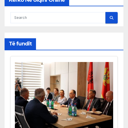
Kërko Në Ulqini Online
Të fundit