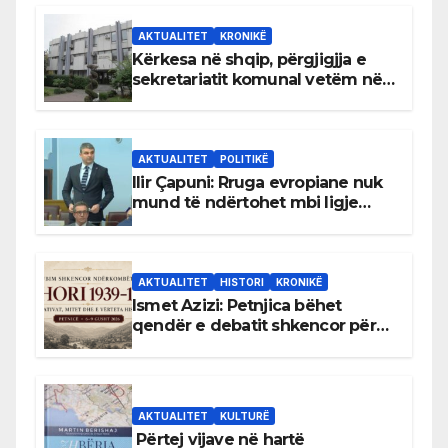
AKTUALITET
KRONIKË
Kërkesa në shqip, përgjigjja e
sekretariatit komunal vetëm në
gjuhën malazeze
AKTUALITET
POLITIKË
Ilir Çapuni: Rruga evropiane nuk
mund të ndërtohet mbi ligje
antikushtetuese
AKTUALITET
HISTORI
KRONIKË
Ismet Azizi: Petnjica bëhet
qendër e debatit shkencor për
Bihorin gjatë viteve 1939–1948
AKTUALITET
KULTURË
Përtej vijave në hartë