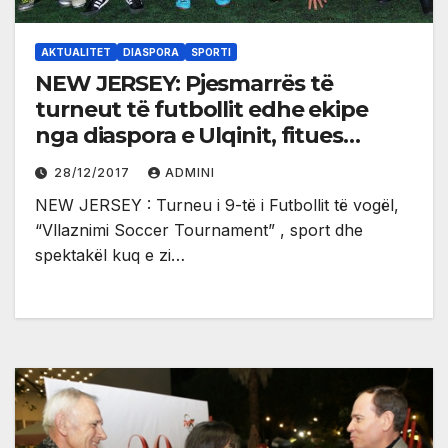
AKTUALITET
DIASPORA
SPORTI
NEW JERSEY: Pjesmarrës të
turneut të futbollit edhe ekipe
nga diaspora e Ulqinit, fitues
”Skenderbeu” (foto)
28/12/2017
ADMINI
NEW JERSEY : Turneu i 9-të i Futbollit të vogël,
“Vllaznimi Soccer Tournament” , sport dhe
spektakël kuq e zi…