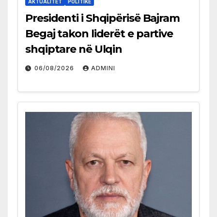
AKTUALITET
POLITIKË
Presidenti i Shqipërisë Bajram
Begaj takon liderët e partive
shqiptare në Ulqin
06/08/2026
ADMINI