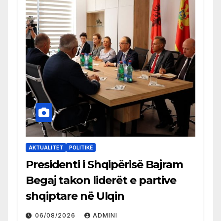
AKTUALITET
POLITIKË
Presidenti i Shqipërisë Bajram
Begaj takon liderët e partive
shqiptare në Ulqin
06/08/2026
ADMINI