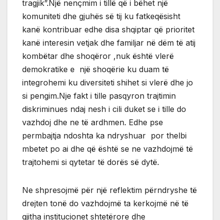
tragjik”.Një nençmim i tillë që i bëhet një
komuniteti dhe gjuhës së tij ku fatkeqësisht
kanë kontribuar edhe disa shqiptar që prioritet
kanë interesin vetjak dhe familjar në dëm të atij
kombëtar dhe shoqëror ,nuk është vlerë
demokratike e një shoqërie ku duam të
integrohemi ku diversiteti shihet si vlerë dhe jo
si pengim.Nje fakt i tille pasqyron trajtimin
diskriminues ndaj nesh i cili duket se i tille do
vazhdoj dhe ne të ardhmen. Edhe pse
permbajtja ndoshta ka ndryshuar por thelbi
mbetet po ai dhe që është se ne vazhdojmë të
trajtohemi si qytetar të dorës së dytë.
Ne shpresojmë për një reflektim përndryshe të
drejten tonë do vazhdojmë ta kerkojmë në të
gjitha institucionet shtetërore dhe