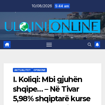
Skip
10/08/2026
5:44 am
to
content
AKTUALITET
OPINIONE
I. Koliqi: Mbi gjuhën
shqipe… – Në Tivar
5,98% shqiptarë kurse