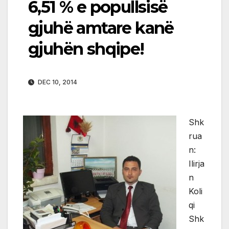
6,51 % e popullsisë
gjuhë amtare kanë
gjuhën shqipe!
DEC 10, 2014
Shk
rua
n:
Ilirja
n
Koli
qi
Shk