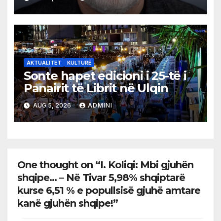
AKTUALITET
KULTURË
Sonte hapet edicioni i 25-të i
Panairit të Librit në Ulqin
AUG 5, 2026
ADMINI
One thought on “I. Koliqi: Mbi gjuhën
shqipe… – Në Tivar 5,98% shqiptarë
kurse 6,51 % e popullsisë gjuhë amtare
kanë gjuhën shqipe!”