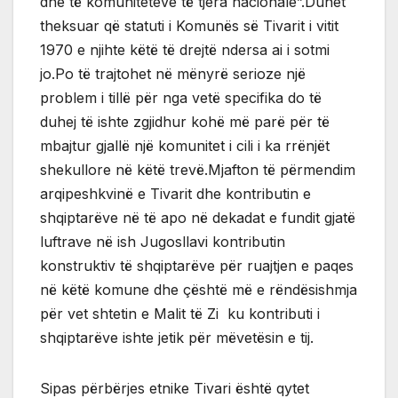
dhe të komuniteteve të tjera nacionale”.Duhet
theksuar që statuti i Komunës së Tivarit i vitit
1970 e njihte këtë të drejtë ndersa ai i sotmi
jo.Po të trajtohet në mënyrë serioze një
problem i tillë për nga vetë specifika do të
duhej të ishte zgjidhur kohë më parë për të
mbajtur gjallë një komunitet i cili i ka rrënjët
shekullore në këtë trevë.Mjafton të përmendim
arqipeshkvinë e Tivarit dhe kontributin e
shqiptarëve në të apo në dekadat e fundit gjatë
luftrave në ish Jugosllavi kontributin
konstruktiv të shqiptarëve për ruajtjen e paqes
në këtë komune dhe çështë më e rëndësishmja
për vet shtetin e Malit të Zi ku kontributi i
shqiptarëve ishte jetik për mëvetësin e tij.
Sipas përbërjes etnike Tivari është qytet