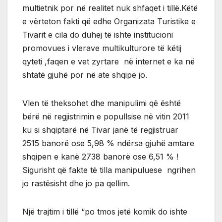
multietnik por në realitet nuk shfaqet i tillë.Këtë
e vërteton fakti që edhe Organizata Turistike e
Tivarit e cila do duhej të ishte institucioni
promovues i vlerave multikulturore të këtij
qyteti ,faqen e vet zyrtare në internet e ka në
shtatë gjuhë por në ate shqipe jo.
Vlen të theksohet dhe manipulimi që është
bërë në regjistrimin e popullsise në vitin 2011
ku si shqiptarë në Tivar janë të regjistruar
2515 banorë ose 5,98 % ndërsa gjuhë amtare
shqipen e kanë 2738 banorë ose 6,51 % !
Sigurisht që fakte të tilla manipuluese ngrihen
jo rastësisht dhe jo pa qellim.
Një trajtim i tillë “po tmos jetë komik do ishte