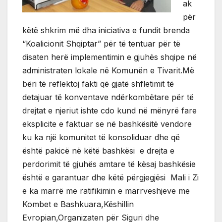
ak
për
këtë shkrim më dha iniciativa e fundit brenda
“Koalicionit Shqiptar” për të tentuar për të
disaten herë implementimin e gjuhës shqipe në
administraten lokale në Komunën e Tivarit.Më
bëri të reflektoj fakti që gjatë shfletimit të
detajuar të konventave ndërkombëtare për të
drejtat e njeriut ishte cdo kund në mënyrë fare
eksplicite e faktuar se në bashkësitë vendore
ku ka një komunitet të konsoliduar dhe që
është pakicë në këtë bashkësi e drejta e
perdorimit të gjuhës amtare të kësaj bashkësie
është e garantuar dhe këtë përgjegjësi Mali i Zi
e ka marrë me ratifikimin e marrveshjeve me
Kombet e Bashkuara,Këshillin
Evropian,Organizaten për Siguri dhe