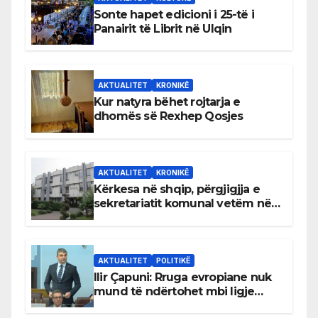
Sonte hapet edicioni i 25-të i
Panairit të Librit në Ulqin
AKTUALITET
KRONIKË
Kur natyra bëhet rojtarja e
dhomës së Rexhep Qosjes
AKTUALITET
KRONIKË
Kërkesa në shqip, përgjigjja e
sekretariatit komunal vetëm në
gjuhën malazeze
AKTUALITET
POLITIKË
Ilir Çapuni: Rruga evropiane nuk
mund të ndërtohet mbi ligje
antikushtetuese