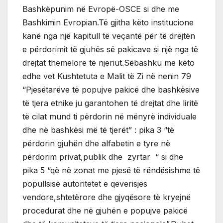
Bashkëpunim në Evropë-OSCE si dhe me
Bashkimin Evropian.Të gjitha këto institucione
kanë nga një kapitull të veçantë për të drejtën
e përdorimit të gjuhës së pakicave si një nga të
drejtat themelore të njeriut.Sëbashku me këto
edhe vet Kushtetuta e Malit të Zi në nenin 79
“Pjesëtarëve të popujve pakicë dhe bashkësive
të tjera etnike ju garantohen të drejtat dhe liritë
të cilat mund ti përdorin në mënyrë individuale
dhe në bashkësi më të tjerët” : pika 3 “të
përdorin gjuhën dhe alfabetin e tyre në
përdorim privat,publik dhe zyrtar “ si dhe
pika 5 “që në zonat me pjesë të rëndësishme të
popullsisë autoritetet e qeverisjes
vendore,shtetërore dhe gjyqësore të kryejnë
procedurat dhe në gjuhën e popujve pakicë