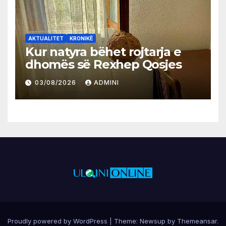
AKTUALITET
KRONIKË
Kur natyra bëhet rojtarja e
dhomës së Rexhep Qosjes
03/08/2026
ADMINI
Proudly powered by WordPress
|
Theme:
Newsup
by
Themeansar
.