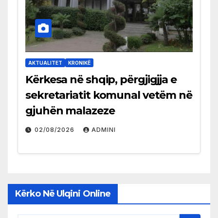
AKTUALITET
KRONIKË
Kërkesa në shqip, përgjigjja e
sekretariatit komunal vetëm në
gjuhën malazeze
02/08/2026
ADMINI
Kërko Në Ulqini Online