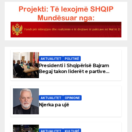
AKTUALITET
POLITIKË
Presidenti i Shqipërisë Bajram
Begaj takon liderët e partive
shqiptare në Ulqin
AKTUALITET
OPINIONE
Njerka pa ujë
AKTUALITET
KULTURË