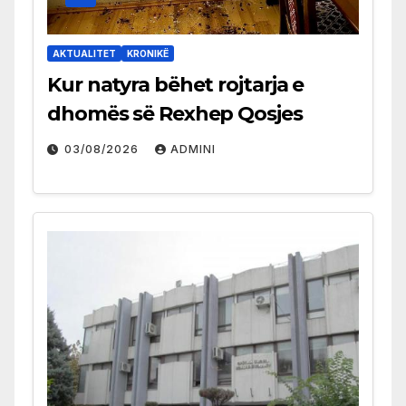
AKTUALITET
KRONIKË
Kur natyra bëhet rojtarja e
dhomës së Rexhep Qosjes
03/08/2026
ADMINI