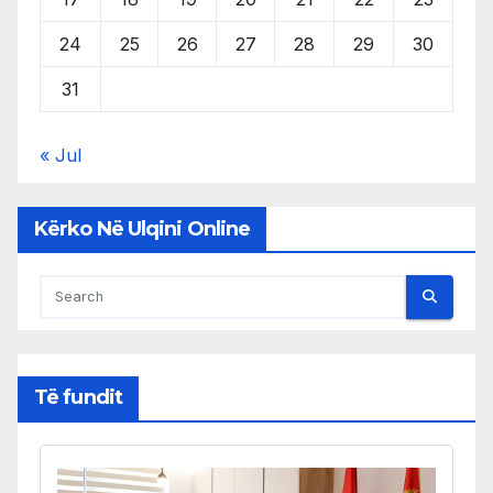
24
25
26
27
28
29
30
31
« Jul
Kërko Në Ulqini Online
Të fundit