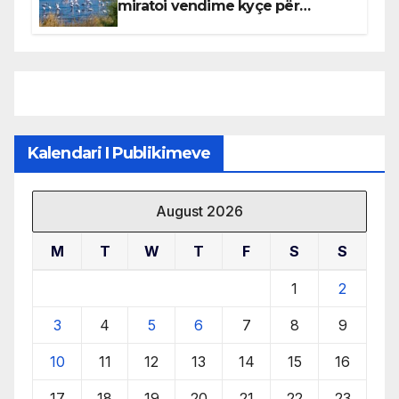
miratoi vendime kyçe për
mbrojtjen e natyrës dhe
menaxhimin e qëndrueshëm të
burimeve më të çmuara
Kalendari I Publikimeve
August 2026
M
T
W
T
F
S
S
1
2
3
4
5
6
7
8
9
10
11
12
13
14
15
16
17
18
19
20
21
22
23