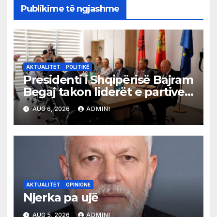
Publikime të ngjashme
AKTUALITET
POLITIKË
Presidenti i Shqipërisë Bajram
Begaj takon liderët e partive
shqiptare në Ulqin
AUG 6, 2026
ADMINI
AKTUALITET
OPINIONE
Njerka pa ujë
AUG 5, 2026
ADMINI