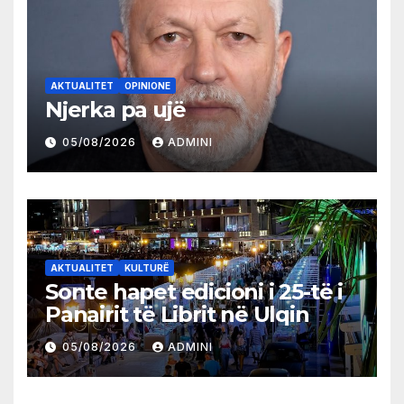
AKTUALITET
OPINIONE
Njerka pa ujë
05/08/2026
ADMINI
AKTUALITET
KULTURË
Sonte hapet edicioni i 25-të i
Panairit të Librit në Ulqin
05/08/2026
ADMINI