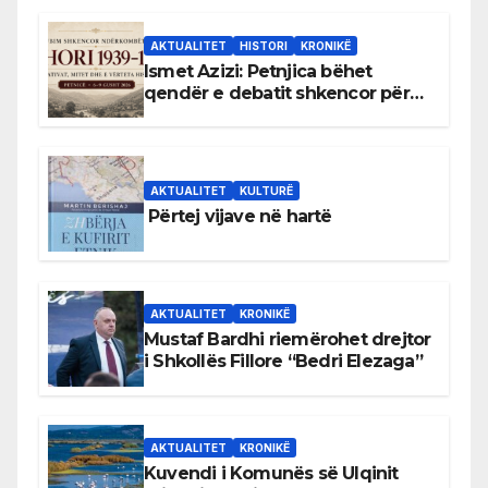
AKTUALITET
HISTORI
KRONIKË
Ismet Azizi: Petnjica bëhet
qendër e debatit shkencor për
Bihorin gjatë viteve 1939–1948
AKTUALITET
KULTURË
Përtej vijave në hartë
AKTUALITET
KRONIKË
Mustaf Bardhi riemërohet drejtor
i Shkollës Fillore “Bedri Elezaga”
AKTUALITET
KRONIKË
Kuvendi i Komunës së Ulqinit