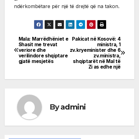
ndërkombëtare për një të drejtë që na takon.
Mala: Marrëdhëniet e
Pakicat në Kosovë: 4
Post
Shasit me trevat
ministra, 1
veriore dhe
zv.kryeminister dhe 6
navigation
verilindore shqiptare
zv.ministra,
gjatë mesjetës
shqiptarët në Mal të
Zi as edhe një
By
admini