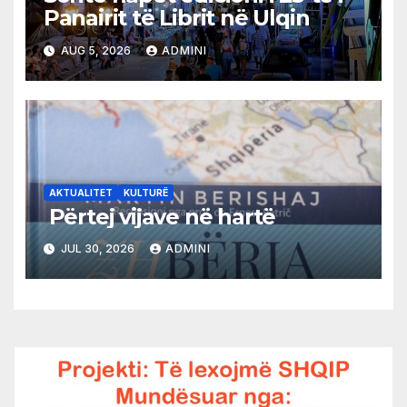
Panairit të Librit në Ulqin
AUG 5, 2026
ADMINI
AKTUALITET
KULTURË
Përtej vijave në hartë
JUL 30, 2026
ADMINI