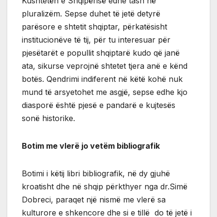
Kushtetën e Shqipërisë edhe tash në
pluralizëm. Sepse duhet të jetë detyrë
parësore e shtetit shqiptar, përkatësisht
institucionëve të tij, për tu interesuar për
pjesëtarët e popullit shqiptarë kudo që janë
ata, sikurse veprojnë shtetet tjera anë e kënd
botës. Qendrimi indiferent në këtë kohë nuk
mund të arsyetohet me asgjë, sepse edhe kjo
diasporë është pjesë e pandarë e kujtesës
sonë historike.
Botim me vlerë jo vetëm bibliografik
Botimi i këtij libri bibliografik, në dy gjuhë
kroatisht dhe në shqip përkthyer nga dr.Simë
Dobreci, paraqet një nismë me vlerë sa
kulturore e shkencore dhe si e tillë do të jetë i