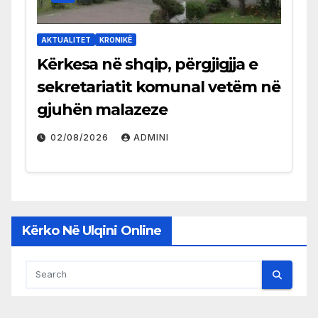
AKTUALITET
KRONIKË
Kërkesa në shqip, përgjigjja e
sekretariatit komunal vetëm në
gjuhën malazeze
02/08/2026
ADMINI
Kërko Në Ulqini Online