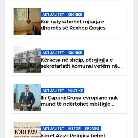
AKTUALITET
KRONIKË
Kur natyra bëhet rojtarja e
dhomës së Rexhep Qosjes
AKTUALITET
KRONIKË
Kërkesa në shqip, përgjigjja e
sekretariatit komunal vetëm në
gjuhën malazeze
AKTUALITET
POLITIKË
Ilir Çapuni: Rruga evropiane nuk
mund të ndërtohet mbi ligje
antikushtetuese
AKTUALITET
HISTORI
KRONIKË
Ismet Azizi: Petnjica bëhet