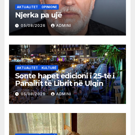
AKTUALITET
OPINIONE
Njerka pa ujë
05/08/2026
ADMINI
AKTUALITET
KULTURË
Sonte hapet edicioni i 25-të i
Panairit të Librit në Ulqin
05/08/2026
ADMINI