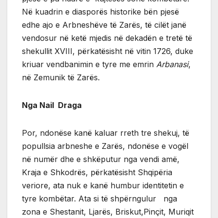
Në kuadrin e diasporës historike bën pjesë
edhe ajo e Arbneshëve të Zarës, të cilët janë
vendosur në ketë mjedis në dekadën e tretë të
shekullit XVIII, përkatësisht në vitin 1726, duke
kriuar vendbanimin e tyre me emrin
Arbanasi
,
në Zemunik të Zarës.
Nga Nail Draga
Por, ndonëse kanë kaluar rreth tre shekuj, të
popullsia arbneshe e Zarës, ndonëse e vogël
në numër dhe e shkëputur nga vendi amë,
Kraja e Shkodrës, përkatësisht Shqipëria
veriore, ata nuk e kanë humbur identitetin e
tyre kombëtar. Ata si të shpërngulur nga
zona e Shestanit, Ljarës, Briskut,Pinçit, Muriqit