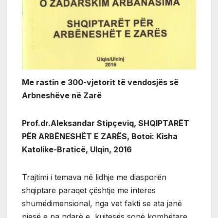
Me rastin e 300-vjetorit të vendosjës së
Arbneshëve në Zarë
Prof.dr.Aleksandar Stipçeviq, SHQIPTARËT
PËR ARBËNESHËT E ZARËS, Botoi: Kisha
Katolike-Braticë, Ulqin, 2016
Trajtimi i temava në lidhje me diasporën
shqiptare paraqet çështje me interes
shumëdimensional, nga vet fakti se ata janë
pjesë e pa ndarë e kujtesës sonë kombëtare.