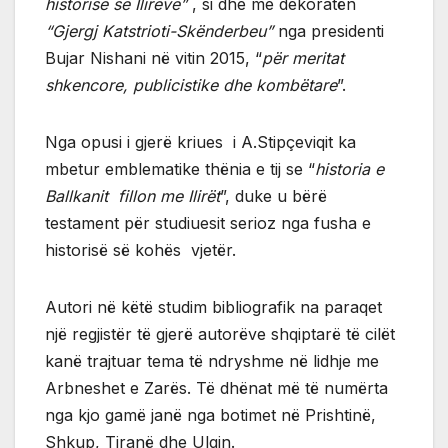
historisë së Ilirëve”
, si dhe me dekoratën
“Gjergj Katstrioti-Skënderbeu”
nga presidenti
Bujar Nishani në vitin 2015, “
për meritat
shkencore, publicistike dhe kombëtare
”.
Nga opusi i gjerë kriues i A.Stipçeviqit ka
mbetur emblematike thënia e tij se “
historia e
Ballkanit fillon me Ilirët
”, duke u bërë
testament për studiuesit serioz nga fusha e
historisë së kohës vjetër.
Autori në këtë studim bibliografik na paraqet
një regjistër të gjerë autorëve shqiptarë të cilët
kanë trajtuar tema të ndryshme në lidhje me
Arbneshet e Zarës. Të dhënat më të numërta
nga kjo gamë janë nga botimet në Prishtinë,
Shkup, Tiranë dhe Ulqin.