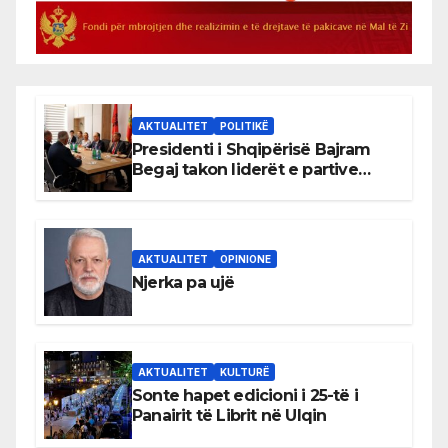
AKTUALITET
POLITIKË
Presidenti i Shqipërisë Bajram
Begaj takon liderët e partive
shqiptare në Ulqin
AKTUALITET
OPINIONE
Njerka pa ujë
AKTUALITET
KULTURË
Sonte hapet edicioni i 25-të i
Panairit të Librit në Ulqin