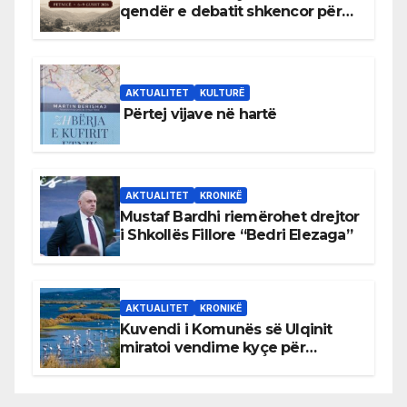
qendër e debatit shkencor për
Bihorin gjatë viteve 1939–1948
AKTUALITET
KULTURË
Përtej vijave në hartë
AKTUALITET
KRONIKË
Mustaf Bardhi riemërohet drejtor
i Shkollës Fillore “Bedri Elezaga”
AKTUALITET
KRONIKË
Kuvendi i Komunës së Ulqinit
miratoi vendime kyçe për
mbrojtjen e natyrës dhe
menaxhimin e qëndrueshëm të
burimeve më të çmuara