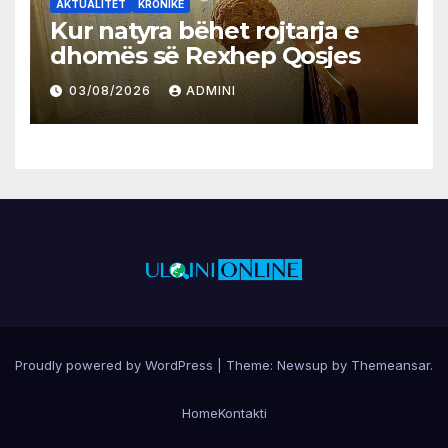
AKTUALITET
KRONIKË
Kur natyra bëhet rojtarja e
dhomës së Rexhep Qosjes
03/08/2026
ADMINI
Proudly powered by WordPress
|
Theme:
Newsup
by
Themeansar
.
Home
Kontakti