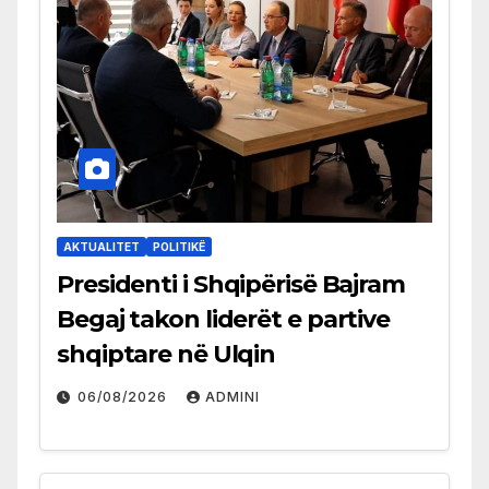
AKTUALITET
POLITIKË
Presidenti i Shqipërisë Bajram
Begaj takon liderët e partive
shqiptare në Ulqin
06/08/2026
ADMINI