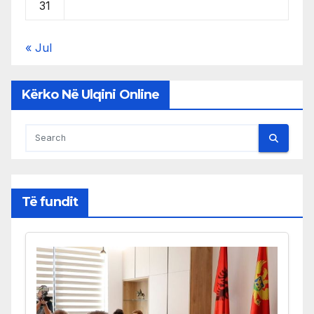
31
« Jul
Kërko Në Ulqini Online
Të fundit