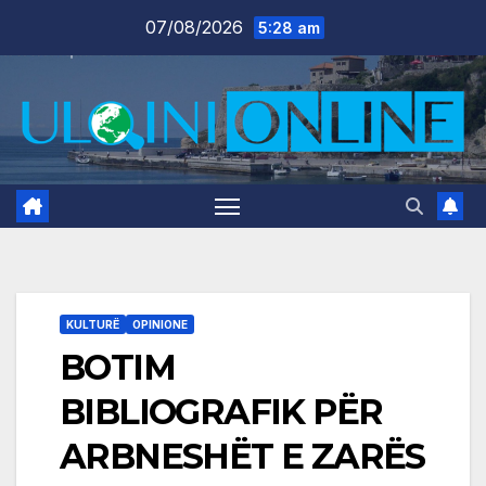
Skip
07/08/2026
5:28 am
to
content
KULTURË
OPINIONE
BOTIM
BIBLIOGRAFIK PËR
ARBNESHËT E ZARËS