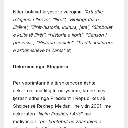
Ndër botimet kryesore veçojmë:
”Arti dhe
religjioni i Ilirëve”, “Ilirët”, “Bibliografia e
Ilirëve”, “Ilirët-historia, kultura, jeta”, “Simbolet
e kultit të Ilirët”, “Historia e librit”, “Censori i
përsosur”, “Historia sociale”, “Tradita kulturore
e arbëneshëve të Zarës”
etj.
Dekorime nga Shqipëria
Për veprimtarinë e tij shkencore është
dekortuar me tituj të ndryshëm, ku në mes
tjerash edhe nga Presidenti i Republikës së
Shqipërisë Rexhep Mejdani në vitin 2001, me
dekoratën “
Naim Frashëri i Artë
” me
motivacion
”për kontribut në zbardhjen e