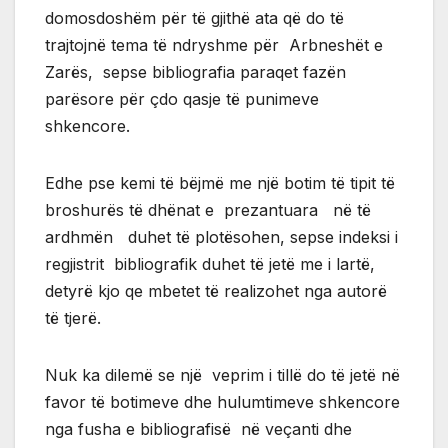
domosdoshëm për të gjithë ata që do të
trajtojnë tema të ndryshme për Arbneshët e
Zarës, sepse bibliografia paraqet fazën
parësore për çdo qasje të punimeve
shkencore.
Edhe pse kemi të bëjmë me një botim të tipit të
broshurës të dhënat e prezantuara në të
ardhmën duhet të plotësohen, sepse indeksi i
regjistrit bibliografik duhet të jetë me i lartë,
detyrë kjo qe mbetet të realizohet nga autorë
të tjerë.
Nuk ka dilemë se një veprim i tillë do të jetë në
favor të botimeve dhe hulumtimeve shkencore
nga fusha e bibliografisë në veçanti dhe