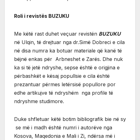
Roli i revistës BUZUKU
Me këtë rast duhet veçuar revistën
BUZUKU
në Ulqin, të drejtuar nga dr.Simë Dobreci e cila
në disa numra ka botuar materiale që kanë të
bëjnë enkas për Arbneshet e Zarës. Dhe nuk
ka si të jetë ndryshe, sepse është e origjina e
përbashkët e kësaj popullsie e cila është
prezantuar përmes letërsisë popullore por
edhe artikujve të ndryshëm nga profile të
ndryshme studimore.
Duke shfletuar këtë botim bibliografik bie në sy
se më i madh është numri i autorëve nga
Kosova, Maqedonia e Mali i Zi, ndërsa më i