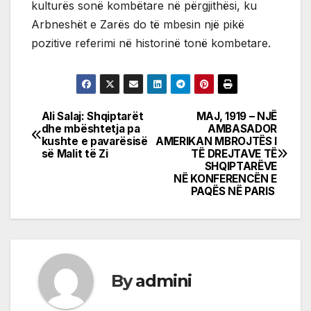
kulturës sonë kombëtare në përgjithësi, ku
Arbneshët e Zarës do të mbesin një pikë
pozitive referimi në historinë tonë kombetare.
Ali Salaj: Shqiptarët
MAJ, 1919 – NJË
Post
dhe mbështetja pa
AMBASADOR
kushte e pavarësisë
AMERIKAN MBROJTËS I
navigation
së Malit të Zi
TË DREJTAVE TË
SHQIPTARËVE
NË KONFERENCËN E
PAQËS NË PARIS
By
admini