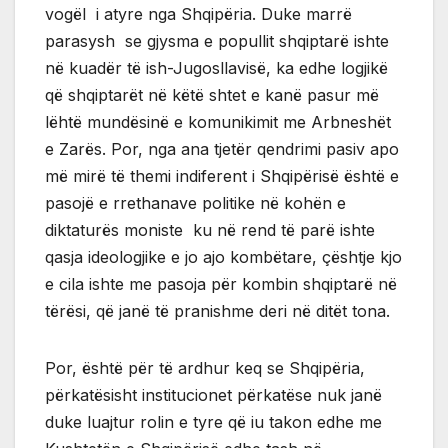
vogël i atyre nga Shqipëria. Duke marrë
parasysh se gjysma e popullit shqiptarë ishte
në kuadër të ish-Jugosllavisë, ka edhe logjikë
që shqiptarët në këtë shtet e kanë pasur më
lëhtë mundësinë e komunikimit me Arbneshët
e Zarës. Por, nga ana tjetër qendrimi pasiv apo
më mirë të themi indiferent i Shqipërisë është e
pasojë e rrethanave politike në kohën e
diktaturës moniste ku në rend të parë ishte
qasja ideologjike e jo ajo kombëtare, çështje kjo
e cila ishte me pasoja për kombin shqiptarë në
tërësi, që janë të pranishme deri në ditët tona.
Por, është për të ardhur keq se Shqipëria,
përkatësisht institucionet përkatëse nuk janë
duke luajtur rolin e tyre që iu takon edhe me