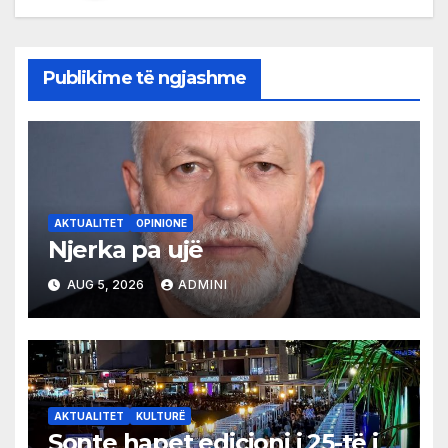
Publikime të ngjashme
AKTUALITET
OPINIONE
Njerka pa ujë
AUG 5, 2026
ADMINI
AKTUALITET
KULTURË
Sonte hapet edicioni i 25-të i