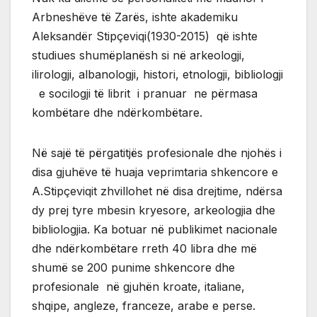
Arbneshëve të Zarës, ishte akademiku
Aleksandër Stipçeviqi(1930-2015) që ishte
studiues shumëplanësh si në arkeologji,
ilirologji, albanologji, histori, etnologji, bibliologji
e socilogji të librit i pranuar ne përmasa
kombëtare dhe ndërkombëtare.
Në sajë të përgatitjës profesionale dhe njohës i
disa gjuhëve të huaja veprimtaria shkencore e
A.Stipçeviqit zhvillohet në disa drejtime, ndërsa
dy prej tyre mbesin kryesore, arkeologjia dhe
bibliologjia. Ka botuar në publikimet nacionale
dhe ndërkombëtare rreth 40 libra dhe më
shumë se 200 punime shkencore dhe
profesionale në gjuhën kroate, italiane,
shqipe, angleze, franceze, arabe e perse.