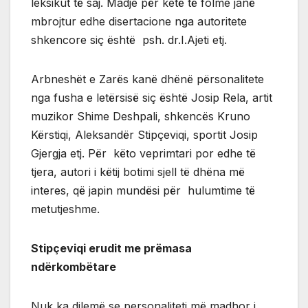
leksikut të saj. Madje për ketë të folme janë
mbrojtur edhe disertacione nga autoritete
shkencore siç është psh. dr.I.Ajeti etj.
Arbneshët e Zarës kanë dhënë përsonalitete
nga fusha e letërsisë siç është Josip Rela, artit
muzikor Shime Deshpali, shkencës Kruno
Kërstiqi, Aleksandër Stipçeviqi, sportit Josip
Gjergja etj. Për këto veprimtari por edhe të
tjera, autori i këtij botimi sjell të dhëna më
interes, që japin mundësi për hulumtime të
metutjeshme.
Stipçeviqi erudit me prëmasa
ndërkombëtare
Nuk ka dilemë se personaliteti më madhor i