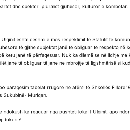
realitet dhe spektër pluralist gjuhësor, kulturor e kombëtar.
lqinit është dëshmi e mos respektimit të Statutit të komu
hësore të gjithë subjektet janë të obliguar te respektojnë k
 që këtu janë të përfaqësuar. Nuk ka dilemë se në lidhje me 
ilët janë të obliguar të jenë në mbrojtje të ligjshmërisë si ku
im po paraqesim tabelat rrugore në afërsi të Shkollës Fillore”
B
ës Sukubinë- Muriqan.
e ndokush ka reaguar nga pushteti lokal I Ulqinit, apo ndon
aj dukurie!