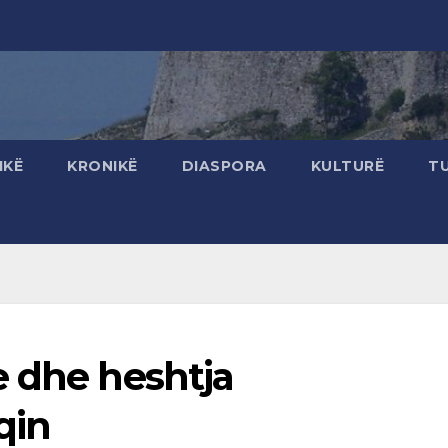
IKË
KRONIKË
DIASPORA
KULTURË
T
e dhe heshtja
qin