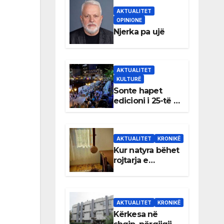
AKTUALITET
OPINIONE
Njerka pa ujë
AKTUALITET
KULTURË
Sonte hapet
edicioni i 25-të i
Panairit të Librit
në Ulqin
AKTUALITET
KRONIKË
Kur natyra bëhet
rojtarja e
dhomës së
Rexhep Qosjes
AKTUALITET
KRONIKË
Kërkesa në