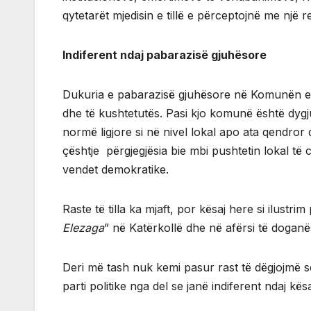
qytetarët mjedisin e tillë e përceptojnë me një 
Indiferent ndaj pabarazisë gjuhësore
Dukuria e pabarazisë gjuhësore në Komunën e U
dhe të kushtetutës. Pasi kjo komunë është dygju
normë ligjore si në nivel lokal apo ata qendror
çështje përgjegjësia bie mbi pushtetin lokal të c
vendet demokratike.
Raste të tilla ka mjaft, por kësaj here si ilustr
Elezaga
” në Katërkollë dhe në afërsi të dogan
Deri më tash nuk kemi pasur rast të dëgjojmë s
parti politike nga del se janë indiferent ndaj kës