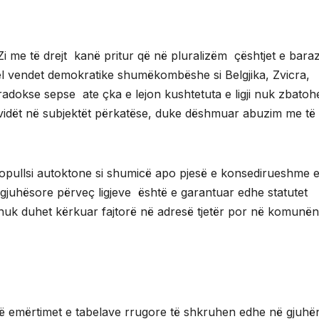
Zi me të drejt kanë pritur që në pluralizëm çështjet e bara
 vendet demokratike shumëkombëshe si Belgjika, Zvicra,
aradokse sepse ate çka e lejon kushtetuta e ligji nuk zbatoh
ndividët në subjektët përkatëse, duke dëshmuar abuzim me të
 popullsi autoktone si shumicë apo pjesë e konsedirueshme 
gjuhësore përveç ligjeve është e garantuar edhe statutet
e nuk duhet kërkuar fajtorë në adresë tjetër por në komunën
ë emërtimet e tabelave rrugore të shkruhen edhe në gjuhë