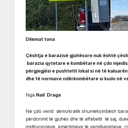
Dilemat tona
Çështja e barazisë gjuhësore nuk është çës
barazia qytetare e kombëtare në çdo mjedis
përgjegjësi e pushtetit lokal si në të kaluarë
dhe të normave ndërkombëtare si kudo në v
Nga
Nail Draga
Në çdo vend demokratik shumëkombësh barazia
përdorimit të gjuhës dhe të alfabetit të saj, du
institucioneve, emërtimeve të vendbanimeve, rru