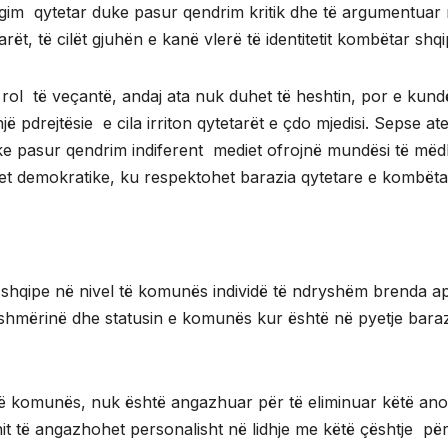
agim qytetar duke pasur qendrim kritik dhe të argumentuar 
rët, të cilët gjuhën e kanë vlerë të identitetit kombëtar shqi
 rol të veçantë, andaj ata nuk duhet të heshtin, por e kund
ë pdrejtësie e cila irriton qytetarët e çdo mjedisi. Sepse at
duke pasur qendrim indiferent mediet ofrojnë mundësi të më
ndet demokratike, ku respektohet barazia qytetare e kombëta
shqipe në nivel të komunës individë të ndryshëm brenda a
gjshmërinë dhe statusin e komunës kur është në pyetje bara
 të komunës, nuk është angazhuar për të eliminuar këtë ano
it të angazhohet personalisht në lidhje me këtë çështje për