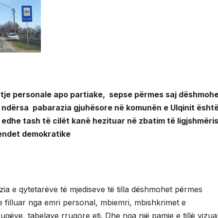
htje personale apo partiake, sepse përmes saj dëshmoh
 ndërsa pabarazia gjuhësore në komunën e Ulqinit ësht
n edhe tash të cilët kanë hezituar në zbatim të ligjshmëri
endet demokratike
 e qytetarëve të mjediseve të tilla dëshmohet përmes
ke filluar nga emri personal, mbiemri, mbishkrimet e
gëve, tabelave rrugore etj. Dhe nga një pamje e tillë vizua