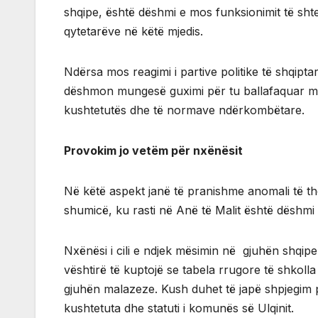
shqipe, është dëshmi e mos funksionimit të shtet
qytetarëve në këtë mjedis.
Ndërsa mos reagimi i partive politike të shqipta
dëshmon mungesë guximi për tu ballafaquar me re
kushtetutës dhe të normave ndërkombëtare.
Provokim jo vetëm për nxënësit
Në këtë aspekt janë të pranishme anomali të th
shumicë, ku rasti në Anë të Malit është dëshmi 
Nxënësi i cili e ndjek mësimin në gjuhën shqipe
vështirë të kuptojë se tabela rrugore të shkoll
gjuhën malazeze. Kush duhet të japë shpjegim 
kushtetuta dhe statuti i komunës së Ulqinit.