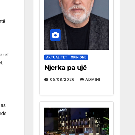
htë
arët
AKTUALITET
OPINIONE
et
Njerka pa ujë
05/08/2026
ADMINI
pas
ende