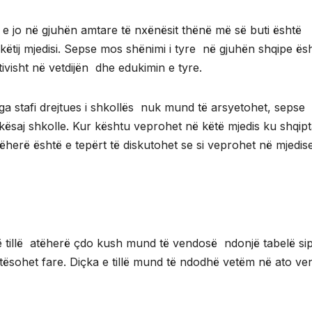
e jo në gjuhën amtare të nxënësit thënë më së buti është
 këtij mjedisi. Sepse mos shënimi i tyre në gjuhën shqipe ës
visht në vetdijën dhe edukimin e tyre.
ga stafi drejtues i shkollës nuk mund të arsyetohet, sepse
 kësaj shkolle. Kur kështu veprohet në këtë mjedis ku shqipt
ëherë është e tepërt të diskutohet se si veprohet në mjedis
 tillë atëherë çdo kush mund të vendosë ndonjë tabelë si
tësohet fare. Diçka e tillë mund të ndodhë vetëm në ato v