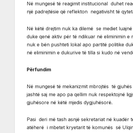
Në mungesë të reagimit institucional duhet re
një padrejtësie që reflekton negativisht të qyteta
Në këtë drejtim nuk ka dilemë se mediet luajnë
duke qenë aktiv për të ndikuar në eliminimin e nj
nuk e bën pushteti lokal apo partitë politike 
në eliminimin e dukurive të tilla si kudo në ve
Përfundim
Në mungesë të mekanizmit mbrojtës të gjuhës 
jashtë saj me apo pa qellim nuk respektojnë li
gjuhësore në këtë mjedis dygjuhësorë.
Pasi deri më tash asnjë sekretariat në kuadër
atëherë i mbetet kryetarit të komunës së Ulqin