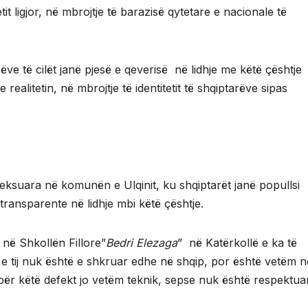
it ligjor, në mbrojtje të barazisë qytetare e nacionale të
rëve të cilët janë pjesë e qeverisë në lidhje me këtë çështje
alitetin, në mbrojtje të identitetit të shqiptarëve sipas
eksuara në komunën e Ulqinit, ku shqiptarët janë popullsi
transparente në lidhje mbi këtë çështje.
 në Shkollën Fillore”
Bedri Elezaga
” në Katërkollë e ka të
a e tij nuk është e shkruar edhe në shqip, por është vetëm n
për këtë defekt jo vetëm teknik, sepse nuk është respektua