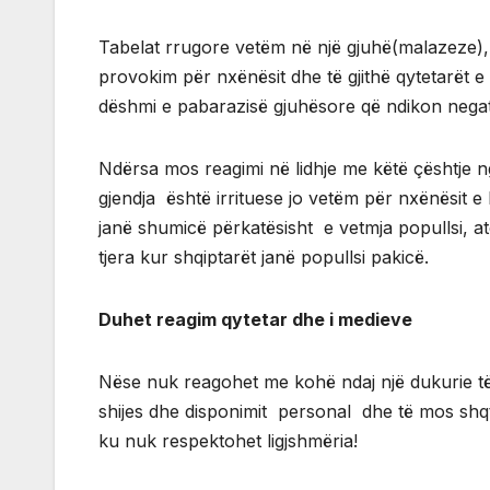
Tabelat rrugore vetëm në një gjuhë(malazeze), 
provokim për nxënësit dhe të gjithë qytetarët e
dëshmi e pabarazisë gjuhësore që ndikon negati
Ndërsa mos reagimi në lidhje me këtë çështje n
gjendja është irrituese jo vetëm për nxënësit e
janë shumicë përkatësisht e vetmja popullsi, at
tjera kur shqiptarët janë popullsi pakicë.
Duhet reagim qytetar dhe i medieve
Nëse nuk reagohet me kohë ndaj një dukurie të
shijes dhe disponimit personal dhe të mos shq
ku nuk respektohet ligjshmëria!