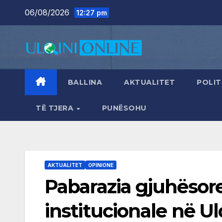
Skip
06/08/2026
12:27 pm
to
content
BALLINA
AKTUALITET
POLIT
TË TJERA
PUNËSOHU
AKTUALITET
OPINIONE
Pabarazia gjuhësor
institucionale në Ul