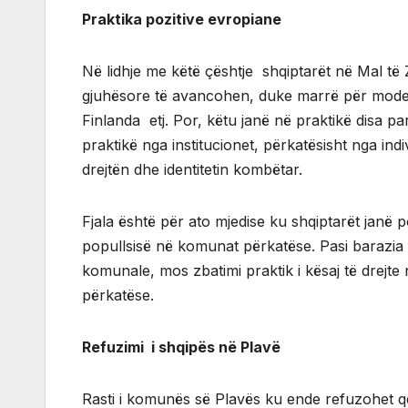
Praktika pozitive evropiane
Në lidhje me këtë çështje shqiptarët në Mal të 
gjuhësore të avancohen, duke marrë për model
Finlanda etj. Por, këtu janë në praktikë disa p
praktikë nga institucionet, përkatësisht nga i
drejtën dhe identitetin kombëtar.
Fjala është për ato mjedise ku shqiptarët janë
popullsisë në komunat përkatëse. Pasi barazia 
komunale, mos zbatimi praktik i kësaj të drejt
përkatëse.
Refuzimi i shqipës në Plavë
Rasti i komunës së Plavës ku ende refuzohet q