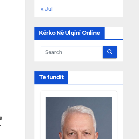
« Jul
Kërko Në Ulqini Online
Të fundit
ë
r