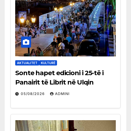
AKTUALITET
KULTURË
Sonte hapet edicioni i 25-të i
Panairit të Librit në Ulqin
05/08/2026
ADMINI