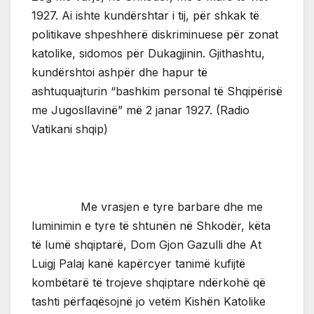
1927. Ai ishte kundërshtar i tij, për shkak të
politikave shpeshherë diskriminuese për zonat
katolike, sidomos për Dukagjinin. Gjithashtu,
kundërshtoi ashpër dhe hapur të
ashtuquajturin “bashkim personal të Shqipërisë
me Jugosllavinë” më 2 janar 1927. (Radio
Vatikani shqip)
Me vrasjen e tyre barbare dhe me
luminimin e tyre të shtunën në Shkodër, këta
të lumë shqiptarë, Dom Gjon Gazulli dhe At
Luigj Palaj kanë kapërcyer tanimë kufijtë
kombëtarë të trojeve shqiptare ndërkohë që
tashti përfaqësojnë jo vetëm Kishën Katolike