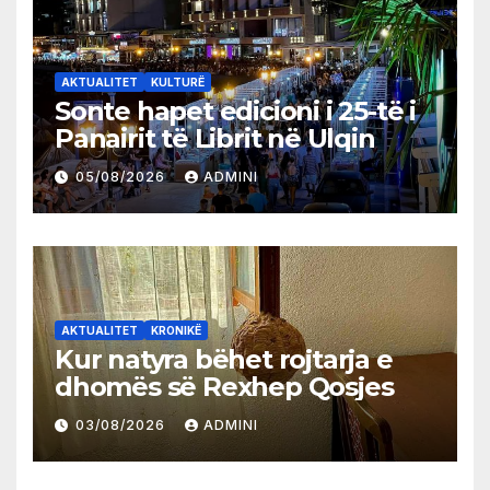
AKTUALITET
KULTURË
Sonte hapet edicioni i 25-të i
Panairit të Librit në Ulqin
05/08/2026
ADMINI
AKTUALITET
KRONIKË
Kur natyra bëhet rojtarja e
dhomës së Rexhep Qosjes
03/08/2026
ADMINI