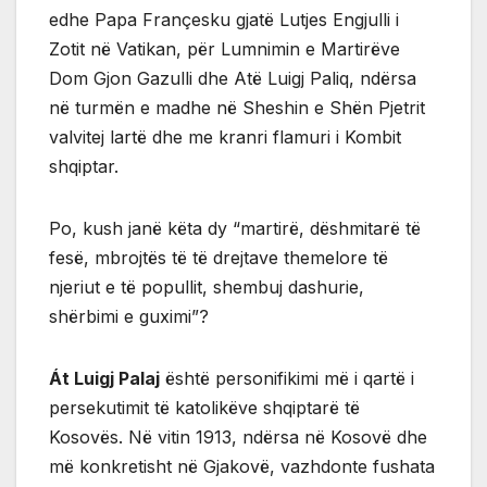
edhe Papa Françesku gjatë Lutjes Engjulli i
Zotit në Vatikan, për Lumnimin e Martirëve
Dom Gjon Gazulli dhe Atë Luigj Paliq, ndërsa
në turmën e madhe në Sheshin e Shën Pjetrit
valvitej lartë dhe me kranri flamuri i Kombit
shqiptar.
Po, kush janë këta dy “martirë, dëshmitarë të
fesë, mbrojtës të të drejtave themelore të
njeriut e të popullit, shembuj dashurie,
shërbimi e guximi”?
Át Luigj Palaj
është personifikimi më i qartë i
persekutimit të katolikëve shqiptarë të
Kosovës. Në vitin 1913, ndërsa në Kosovë dhe
më konkretisht në Gjakovë, vazhdonte fushata