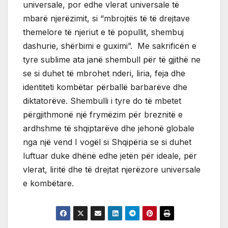
universale, por edhe vlerat universale të
mbarë njerëzimit, si “mbrojtës të të drejtave
themelore të njeriut e të popullit, shembuj
dashurie, shërbimi e guximi”. Me sakrificën e
tyre sublime ata janë shembull për të gjithë ne
se si duhet të mbrohet nderi, liria, feja dhe
identiteti kombëtar përballë barbarëve dhe
diktatorëve. Shembulli i tyre do të mbetet
përgjithmonë një frymëzim për breznitë e
ardhshme të shqiptarëve dhe jehonë globale
nga një vend I vogël si Shqipëria se si duhet
luftuar duke dhënë edhe jetën për ideale, për
vlerat, liritë dhe të drejtat njerëzore universale
e kombëtare.