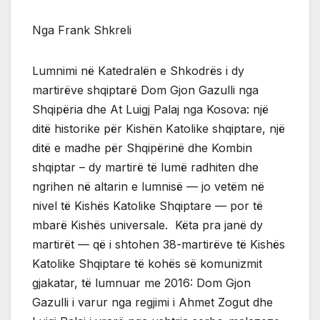
Nga Frank Shkreli
Lumnimi në Katedralën e Shkodrës i dy
martirëve shqiptarë Dom Gjon Gazulli nga
Shqipëria dhe At Luigj Palaj nga Kosova: një
ditë historike për Kishën Katolike shqiptare, një
ditë e madhe për Shqipërinë dhe Kombin
shqiptar – dy martirë të lumë radhiten dhe
ngrihen në altarin e lumnisë — jo vetëm në
nivel të Kishës Katolike Shqiptare — por të
mbarë Kishës universale. Këta pra janë dy
martirët — që i shtohen 38-martirëve të Kishës
Katolike Shqiptare të kohës së komunizmit
gjakatar, të lumnuar me 2016: Dom Gjon
Gazulli i varur nga regjimi i Ahmet Zogut dhe