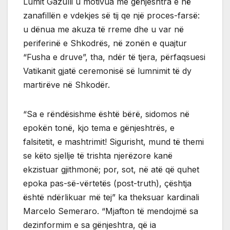
Lumit Gazulli u motivua me gënjeshtra e në
zanafillën e vdekjes së tij qe një proces-farsë:
u dënua me akuza të rreme dhe u var në
periferinë e Shkodrës, në zonën e quajtur
“Fusha e druve”, tha, ndër të tjera, përfaqsuesi
Vatikanit gjatë ceremonisë së lumnimit të dy
martirëve në Shkodër.
“Sa e rëndësishme është bërë, sidomos në
epokën tonë, kjo tema e gënjeshtrës, e
falsitetit, e mashtrimit! Sigurisht, mund të themi
se këto sjellje të trishta njerëzore kanë
ekzistuar gjithmonë; por, sot, në atë që quhet
epoka pas-së-vërtetës (post-truth), çështja
është ndërlikuar më tej” ka theksuar kardinali
Marcelo Semeraro. “Mjafton të mendojmë sa
dezinformim e sa gënjeshtra, që ia