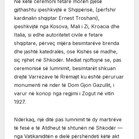
Në këtë ceremoni fetare morën pjesë
gjithashtu ipeshkvijtë e Shqipërisë, (përfshir
kardinalin shqiptar Ernest Troshani),
ipeshkvijtë nga Kosova, Mali i Zi, Kroacia dhe
Italia, si edhe autoritetet civile e fetare
shqiptare, përveç mijëra besimtarëve brenda
dhe jashtë katedralës, ose Kishës së madhe,
siç njihet në Shkodër. Mediat njoftojnë se, pas
ceremonisë së lumnimit, besimtarët shkuan
drejtë Varrezave të Rrëmajit ku është përuruar
monumenti në nder të Dom Gjon Gazullit, i
varur në konop nga regjimi i Zogut në vitin
1927.
Ndërkaq, një ditë pas lumnimit të dy martirëve
të fesë e të Atdheut të shtunën në Shkodër —
nga Vatikaniditën e dielë përshëndeti këtë akt