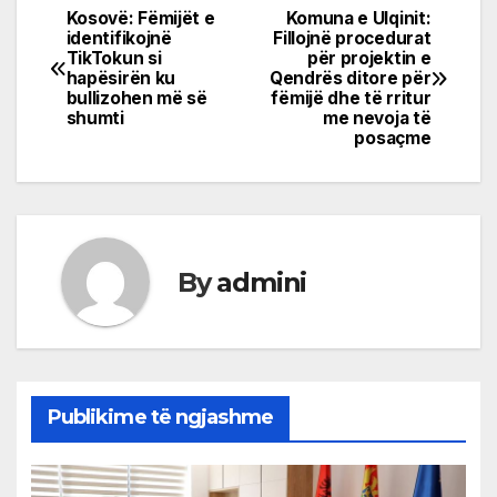
Kosovë: Fëmijët e
Komuna e Ulqinit:
Post
identifikojnë
Fillojnë procedurat
TikTokun si
për projektin e
navigation
hapësirën ku
Qendrës ditore për
bullizohen më së
fëmijë dhe të rritur
shumti
me nevoja të
posaçme
By
admini
Publikime të ngjashme