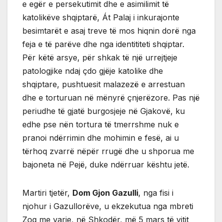
e egër e persekutimit dhe e asimilimit të
katolikëve shqiptarë, Át Palaj i inkurajonte
besimtarët e asaj treve të mos hiqnin dorë nga
feja e të parëve dhe nga identititeti shqiptar.
Për këtë arsye, për shkak të një urrejtjeje
patologjike ndaj çdo gjëje katolike dhe
shqiptare, pushtuesit malazezë e arrestuan
dhe e torturuan në mënyrë çnjerëzore. Pas një
periudhe të gjatë burgosjeje në Gjakovë, ku
edhe pse nën tortura të tmerrshme nuk e
pranoi ndërrimin dhe mohimin e fesë, ai u
tërhoq zvarrë nëpër rrugë dhe u shporua me
bajoneta në Pejë, duke ndërruar kështu jetë.
Martiri tjetër,
Dom Gjon Gazulli
, nga fisi i
njohur i Gazullorëve, u ekzekutua nga mbreti
Zog me varje, në Shkodër, më 5 mars të vitit