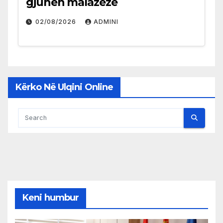
gjuhën malazeze
02/08/2026
ADMINI
Kërko Në Ulqini Online
Keni humbur