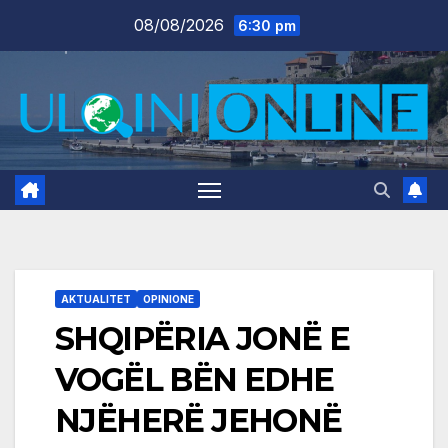
Skip
08/08/2026
6:30 pm
to
content
AKTUALITET
OPINIONE
SHQIPËRIA JONË E
VOGËL BËN EDHE
NJËHERË JEHONË