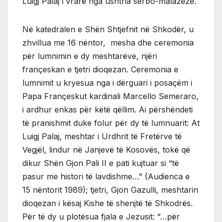
Luigj Palaj i vrarë nga ushtria serbo-malazeze.
Në katedralen e Shën Shtjefnit në Shkodër, u
zhvillua me 16 nëntor, mesha dhe ceremonia
për lumnimin e dy meshtarëve, njëri
françeskan e tjetri dioqezan. Ceremonia e
lumnimit u kryesua nga i dërguari i posaçëm i
Papa Françeskut kardinali Marcello Semeraro,
i ardhur enkas për këtë qëllim. Ai përshëndeti
të pranishmit duke folur për dy të lumnuarit: At
Luigj Palaj, meshtar i Urdhrit të Fretërve të
Vegjël, lindur në Janjevë të Kosovës, tokë që
dikur Shën Gjon Pali II e pati kujtuar si “të
pasur me histori të lavdishme…” (Audienca e
15 nëntorit 1989); tjetri, Gjon Gazulli, meshtarin
dioqezan i kësaj Kishe të shenjtë të Shkodrës.
Për të dy u plotësua fjala e Jezusit: “…për