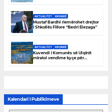
AKTUALITET
KRONIKË
Mustaf Bardhi riemërohet drejtor
i Shkollës Fillore “Bedri Elezaga”
AKTUALITET
KRONIKË
Kuvendi i Komunës së Ulqinit
miratoi vendime kyçe për
mbrojtjen e natyrës dhe
menaxhimin e qëndrueshëm të
burimeve më të çmuara
Kalendari I Publikimeve