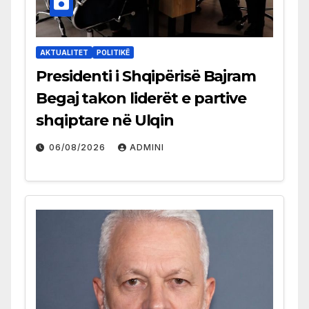
AKTUALITET
POLITIKË
Presidenti i Shqipërisë Bajram
Begaj takon liderët e partive
shqiptare në Ulqin
06/08/2026
ADMINI