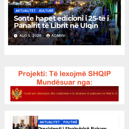
AKTUALITET
KULTURË
Sonte hapet edicioni i 25-të i
Panairit të Librit në Ulqin
AUG 5, 2026
ADMINI
AKTUALITET
POLITIKË
Presidenti i Shqipërisë Bajram