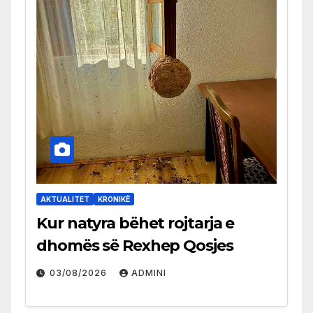
AKTUALITET
KRONIKË
Kur natyra bëhet rojtarja e
dhomës së Rexhep Qosjes
03/08/2026
ADMINI