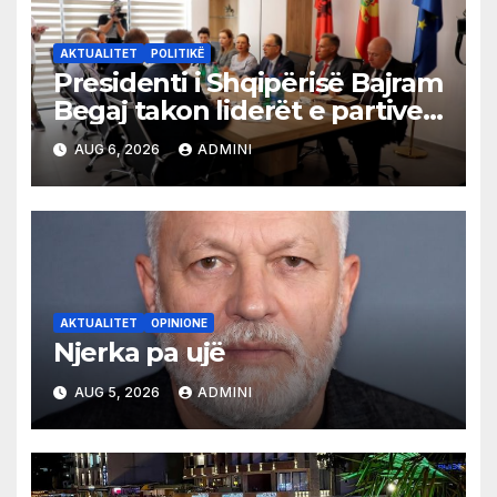
AKTUALITET
POLITIKË
Presidenti i Shqipërisë Bajram
Begaj takon liderët e partive
shqiptare në Ulqin
AUG 6, 2026
ADMINI
AKTUALITET
OPINIONE
Njerka pa ujë
AUG 5, 2026
ADMINI