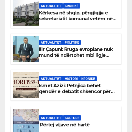
AKTUALITET
KRONIKË
Kërkesa në shqip, përgjigjja e
sekretariatit komunal vetëm në
gjuhën malazeze
AKTUALITET
POLITIKË
Ilir Çapuni: Rruga evropiane nuk
mund të ndërtohet mbi ligje
antikushtetuese
AKTUALITET
HISTORI
KRONIKË
Ismet Azizi: Petnjica bëhet
qendër e debatit shkencor për
Bihorin gjatë viteve 1939–1948
AKTUALITET
KULTURË
Përtej vijave në hartë