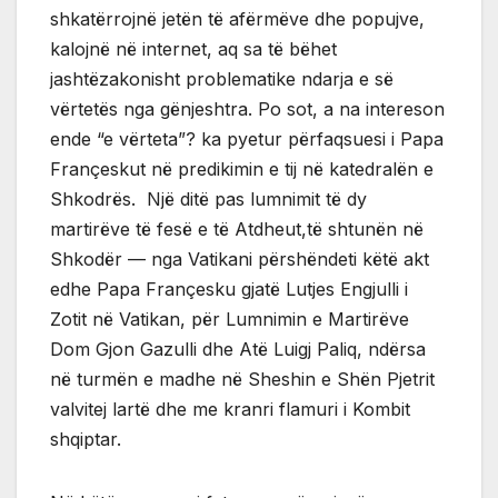
shkatërrojnë jetën të afërmëve dhe popujve,
kalojnë në internet, aq sa të bëhet
jashtëzakonisht problematike ndarja e së
vërtetës nga gënjeshtra. Po sot, a na intereson
ende “e vërteta”? ka pyetur përfaqsuesi i Papa
Françeskut në predikimin e tij në katedralën e
Shkodrës. Një ditë pas lumnimit të dy
martirëve të fesë e të Atdheut,të shtunën në
Shkodër — nga Vatikani përshëndeti këtë akt
edhe Papa Françesku gjatë Lutjes Engjulli i
Zotit në Vatikan, për Lumnimin e Martirëve
Dom Gjon Gazulli dhe Atë Luigj Paliq, ndërsa
në turmën e madhe në Sheshin e Shën Pjetrit
valvitej lartë dhe me kranri flamuri i Kombit
shqiptar.