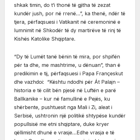
shkak timin, do t’i thonë të gjitha të zezat
kundër jush, por në rrenë…”, ka thenë, ndër të
tjera, përfaqsuesi i Vatikanit në ceremoninë e
lumnimit në Shkodër të dy martirëve të rinj të
Kishës Katolike Shqiptare.
“Dy të Lumët tanë bënin të mira, por shpifën
për ta dhe, me mashtrime, u dënuan”, than ë
predikimin e tij, përfaqsuesi i Papa Françeskut
dhe vazhdoi: “Kështu ndodhi për Át Palajn –
historia e të cilit bën pjesë në Luftën e parë
Ballkanike – kur në famullinë e Pejës, ku
shërbente, pushtuesit nga Mali i Zi, aleat i
Serbisë, ushtronin një politikë shtypëse kundër
popullsisë me etni shqiptare, duke kryer
qëllimisht dhunë e vrasje…Edhe vrasja e të