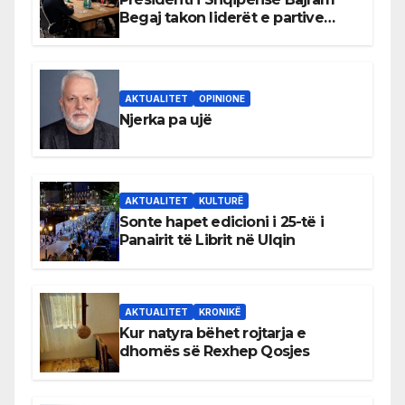
Begaj takon liderët e partive
shqiptare në Ulqin
AKTUALITET
OPINIONE
Njerka pa ujë
AKTUALITET
KULTURË
Sonte hapet edicioni i 25-të i
Panairit të Librit në Ulqin
AKTUALITET
KRONIKË
Kur natyra bëhet rojtarja e
dhomës së Rexhep Qosjes