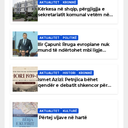
AKTUALITET
KRONIKË
Kërkesa në shqip, përgjigjja e
sekretariatit komunal vetëm në
gjuhën malazeze
AKTUALITET
POLITIKË
Ilir Çapuni: Rruga evropiane nuk
mund të ndërtohet mbi ligje
antikushtetuese
AKTUALITET
HISTORI
KRONIKË
Ismet Azizi: Petnjica bëhet
qendër e debatit shkencor për
Bihorin gjatë viteve 1939–1948
AKTUALITET
KULTURË
Përtej vijave në hartë