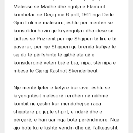
Malësisë së Madhe dhe ngritja e Flamurit
kombëtar në Deçiq me 6 prill, 1911 nga Dedë
Gjon Luli me malësorë, është për meritën se
konsolidoi hovin që kryengritja i dha idesë së
Lidhjes së Prizrenit për një Shqipëri të lirë e të
pavarur, për një Shqipëri që brenda kufijve të
saj do të përfshinte të gjithë ata që e
konsiderojnë veten bijë e bija, nipa, stërnipa e
mbesa të Gjergj Kastriot Skënderbeut.
Një meritë tjetër e këtyre burrave, është se
kryengritësit malësorë i erdhën në ndihmë
kombit në çastin kur mendohej se raca
shqiptare po jepte shpirt, e ndarë dhe e
përçarë, e harruar nga bota perëndimore. Nga
ajo botë ku e kishte vendin dhe që, fatkeqsisht,