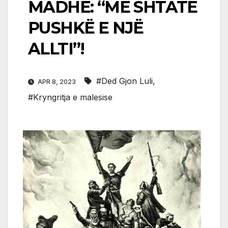
MADHE: “ME SHTATË
PUSHKË E NJË
ALLTI”!
#Ded Gjon Luli
,
APR 8, 2023
#Kryngritja e malesise