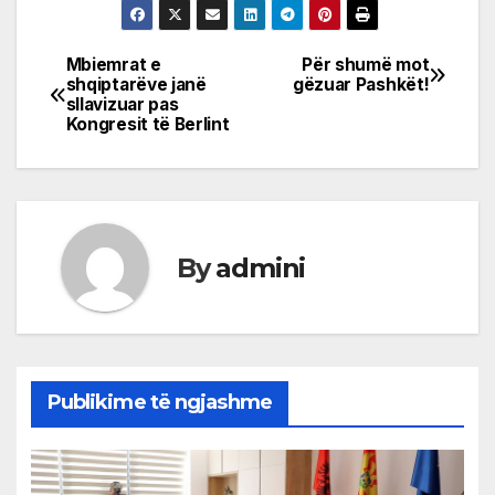
Mbiemrat e
Për shumë mot
Post
shqiptarëve janë
gëzuar Pashkët!
sllavizuar pas
navigation
Kongresit të Berlint
By
admini
Publikime të ngjashme