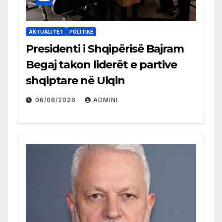
AKTUALITET
POLITIKË
Presidenti i Shqipërisë Bajram
Begaj takon liderët e partive
shqiptare në Ulqin
06/08/2026
ADMINI