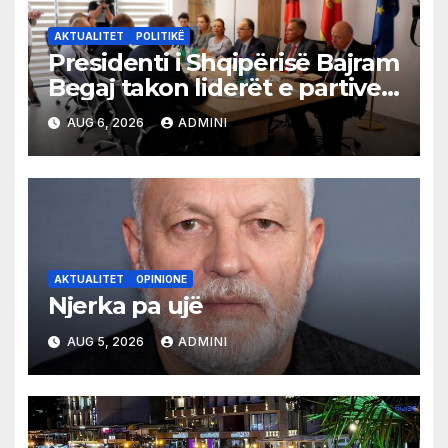
AKTUALITET
POLITIKË
Presidenti i Shqipërisë Bajram
Begaj takon liderët e partive
shqiptare në Ulqin
AUG 6, 2026
ADMINI
AKTUALITET
OPINIONE
Njerka pa ujë
AUG 5, 2026
ADMINI