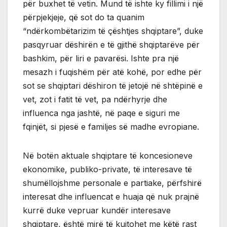
për buxhet të vetin. Mund të ishte ky fillimi i një
përpjekjeje, që sot do ta quanim
“ndërkombëtarizim të çështjes shqiptare”, duke
pasqyruar dëshirën e të gjithë shqiptarëve për
bashkim, për liri e pavarësi. Ishte pra një
mesazh i fuqishëm për atë kohë, por edhe për
sot se shqiptari dëshiron të jetojë në shtëpinë e
vet, zot i fatit të vet, pa ndërhyrje dhe
influenca nga jashtë, në paqe e siguri me
fqinjët, si pjesë e familjes së madhe evropiane.
Në botën aktuale shqiptare të koncesioneve
ekonomike, publiko-private, të interesave të
shumëllojshme personale e partiake, përfshirë
interesat dhe influencat e huaja që nuk prajnë
kurrë duke vepruar kundër interesave
shqiptare, është mirë të kujtohet me këtë rast