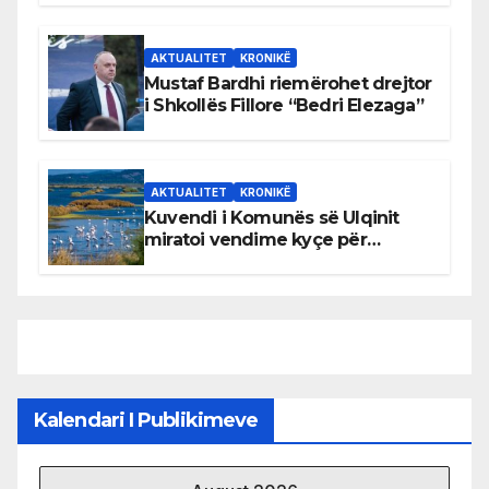
AKTUALITET
KRONIKË
Mustaf Bardhi riemërohet drejtor
i Shkollës Fillore “Bedri Elezaga”
AKTUALITET
KRONIKË
Kuvendi i Komunës së Ulqinit
miratoi vendime kyçe për
mbrojtjen e natyrës dhe
menaxhimin e qëndrueshëm të
burimeve më të çmuara
Kalendari I Publikimeve