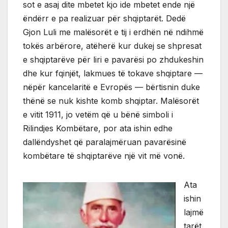
sot e asaj dite mbetet kjo ide mbetet ende një
ëndërr e pa realizuar për shqiptarët. Dedë
Gjon Luli me malësorët e tij i erdhën në ndihmë
tokës arbërore, atëherë kur dukej se shpresat
e shqiptarëve për liri e pavarësi po zhdukeshin
dhe kur fqinjët, lakmues të tokave shqiptare —
nëpër kancelaritë e Evropës — bërtisnin duke
thënë se nuk kishte komb shqiptar. Malësorët
e vitit 1911, jo vetëm që u bënë simboli i
Rilindjes Kombëtare, por ata ishin edhe
dallëndyshet që paralajmëruan pavarësinë
kombëtare të shqiptarëve një vit më vonë.
Ata
ishin
lajmë
tarët