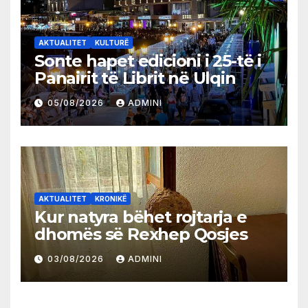
AKTUALITET
KULTURË
Sonte hapet edicioni i 25-të i
Panairit të Librit në Ulqin
05/08/2026
ADMINI
AKTUALITET
KRONIKË
Kur natyra bëhet rojtarja e
dhomës së Rexhep Qosjes
03/08/2026
ADMINI