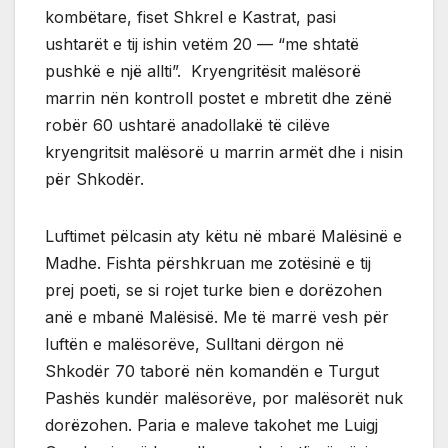
kombëtare, fiset Shkrel e Kastrat, pasi
ushtarët e tij ishin vetëm 20 — “me shtatë
pushkë e një allti”. Kryengritësit malësorë
marrin nën kontroll postet e mbretit dhe zënë
robër 60 ushtarë anadollakë të cilëve
kryengritsit malësorë u marrin armët dhe i nisin
për Shkodër.
Luftimet pëlcasin aty këtu në mbarë Malësinë e
Madhe. Fishta përshkruan me zotësinë e tij
prej poeti, se si rojet turke bien e dorëzohen
anë e mbanë Malësisë. Me të marrë vesh për
luftën e malësorëve, Sulltani dërgon në
Shkodër 70 taborë nën komandën e Turgut
Pashës kundër malësorëve, por malësorët nuk
dorëzohen. Paria e maleve takohet me Luigj