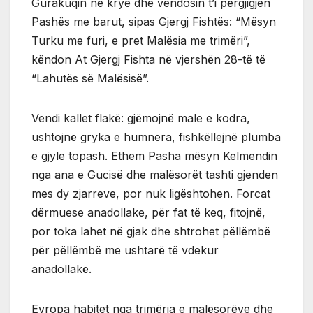
Gurakuqin në krye dhe vendosin t’i përgjigjen
Pashës me barut, sipas Gjergj Fishtës: “Mësyn
Turku me furi, e pret Malësia me trimëri”,
këndon At Gjergj Fishta në vjershën 28-të të
“Lahutës së Malësisë”.
Vendi kallet flakë: gjëmojnë male e kodra,
ushtojnë gryka e humnera, fishkëllejnë plumba
e gjyle topash. Ethem Pasha mësyn Kelmendin
nga ana e Gucisë dhe malësorët tashti gjenden
mes dy zjarreve, por nuk ligështohen. Forcat
dërmuese anadollake, për fat të keq, fitojnë,
por toka lahet në gjak dhe shtrohet pëllëmbë
për pëllëmbë me ushtarë të vdekur
anadollakë.
Evropa habitet nga trimëria e malësorëve dhe