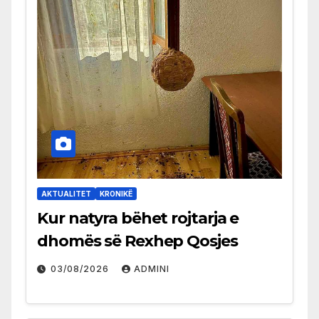
AKTUALITET
KRONIKË
Kur natyra bëhet rojtarja e
dhomës së Rexhep Qosjes
03/08/2026
ADMINI