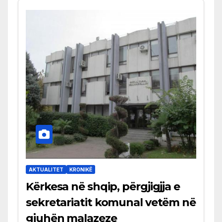
AKTUALITET
KRONIKË
Kërkesa në shqip, përgjigjja e
sekretariatit komunal vetëm në
gjuhën malazeze