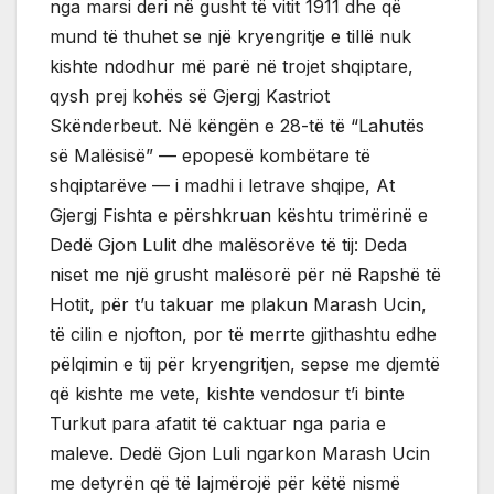
nga marsi deri në gusht të vitit 1911 dhe që
mund të thuhet se një kryengritje e tillë nuk
kishte ndodhur më parë në trojet shqiptare,
qysh prej kohës së Gjergj Kastriot
Skënderbeut. Në këngën e 28-të të “Lahutës
së Malësisë” — epopesë kombëtare të
shqiptarëve — i madhi i letrave shqipe, At
Gjergj Fishta e përshkruan kështu trimërinë e
Dedë Gjon Lulit dhe malësorëve të tij: Deda
niset me një grusht malësorë për në Rapshë të
Hotit, për t’u takuar me plakun Marash Ucin,
të cilin e njofton, por të merrte gjithashtu edhe
pëlqimin e tij për kryengritjen, sepse me djemtë
që kishte me vete, kishte vendosur t’i binte
Turkut para afatit të caktuar nga paria e
maleve. Dedë Gjon Luli ngarkon Marash Ucin
me detyrën që të lajmërojë për këtë nismë