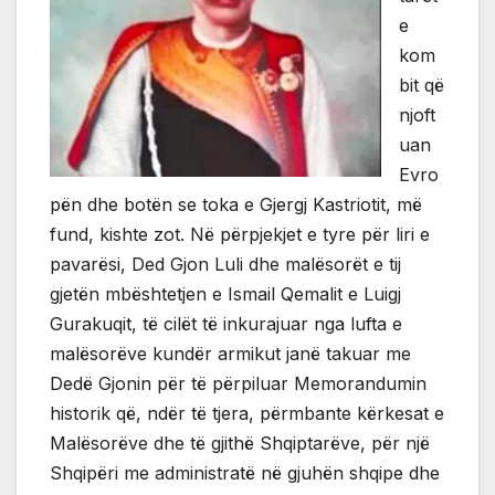
e
kom
bit që
njoft
uan
Evro
pën dhe botën se toka e Gjergj Kastriotit, më
fund, kishte zot. Në përpjekjet e tyre për liri e
pavarësi, Ded Gjon Luli dhe malësorët e tij
gjetën mbështetjen e Ismail Qemalit e Luigj
Gurakuqit, të cilët të inkurajuar nga lufta e
malësorëve kundër armikut janë takuar me
Dedë Gjonin për të përpiluar Memorandumin
historik që, ndër të tjera, përmbante kërkesat e
Malësorëve dhe të gjithë Shqiptarëve, për një
Shqipëri me administratë në gjuhën shqipe dhe