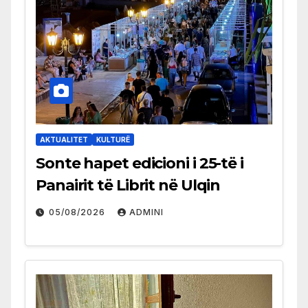
AKTUALITET
KULTURË
Sonte hapet edicioni i 25-të i
Panairit të Librit në Ulqin
05/08/2026
ADMINI