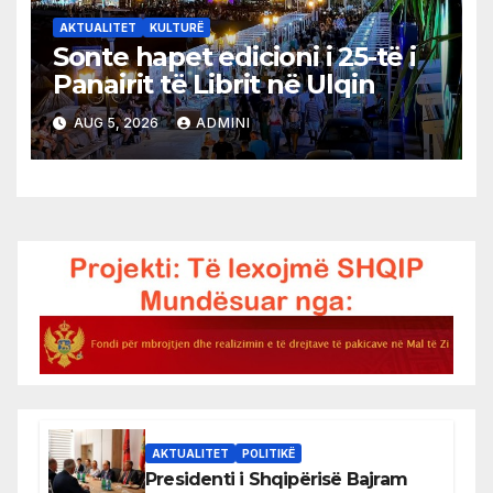
AKTUALITET
KULTURË
Sonte hapet edicioni i 25-të i
Panairit të Librit në Ulqin
AUG 5, 2026
ADMINI
AKTUALITET
POLITIKË
Presidenti i Shqipërisë Bajram