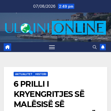
Skip
07/08/2026
2:49 pm
to
content
AKTUALITET
HISTORI
6 PRILLI I
KRYENGRITJES SË
MALËSISË SË