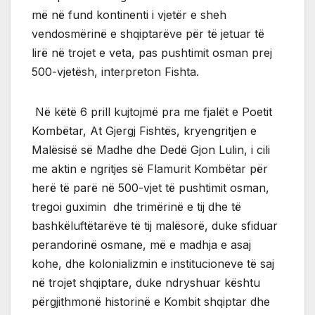
më në fund kontinenti i vjetër e sheh
vendosmërinë e shqiptarëve për të jetuar të
lirë në trojet e veta, pas pushtimit osman prej
500-vjetësh, interpreton Fishta.
Në këtë 6 prill kujtojmë pra me fjalët e Poetit
Kombëtar, At Gjergj Fishtës, kryengritjen e
Malësisë së Madhe dhe Dedë Gjon Lulin, i cili
me aktin e ngritjes së Flamurit Kombëtar për
herë të parë në 500-vjet të pushtimit osman,
tregoi guximin dhe trimërinë e tij dhe të
bashkëluftëtarëve të tij malësorë, duke sfiduar
perandorinë osmane, më e madhja e asaj
kohe, dhe kolonializmin e institucioneve të saj
në trojet shqiptare, duke ndryshuar kështu
përgjithmonë historinë e Kombit shqiptar dhe