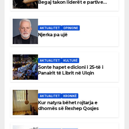
Begaj takon liderët e partive
shqiptare në Ulqin
AKTUALITET
OPINIONE
Njerka pa ujë
AKTUALITET
KULTURË
Sonte hapet edicioni i 25-të i
Panairit të Librit në Ulqin
AKTUALITET
KRONIKË
Kur natyra bëhet rojtarja e
dhomës së Rexhep Qosjes