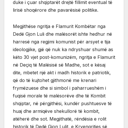
duke i çuar shqiptarët drejtë fillimit eventual të
lirisë shoqërore dhe pavarësisë politike.
Megjithëse ngritja e Flamurit Kombëtar nga
Dedë Gjon Luli dhe malësorët ishte hedhur në
harresë nga regjimi komunist për arsyet e tija
ideologjike, gjë që nuk ka ndryshuar shumë as
këto 30 vjet post-komunizëm, ngritja e Flamurit
në Deçiq të Malësisë së Madhe, sot e kësaj
dite, mbetet një akt i madh historik e patriotik,
që do të kujtohet gjithmonë me krenari
frymëzuese dhe si simbol i paharrueshëm i
fuqisë morale të malësorëve dhe të Kombit
shqiptar, në përgjithësi, kundër pushtuesve të
huaj dhe armiqëve shekullorë të kombit,
atëherë dhe sot. Megjithatë, rëndësia e rolit
historik të Dedë Gjon Lulit, e Kryengritjes së