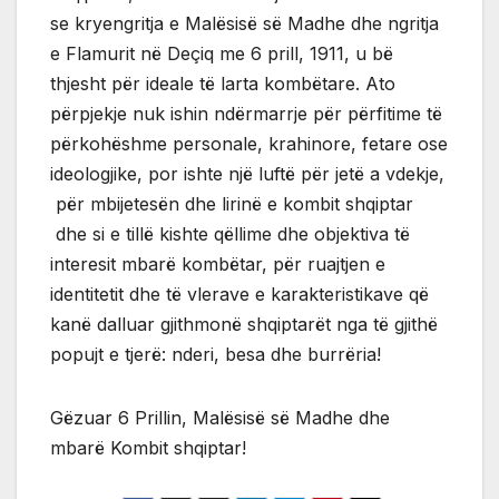
se kryengritja e Malësisë së Madhe dhe ngritja
e Flamurit në Deçiq me 6 prill, 1911, u bë
thjesht për ideale të larta kombëtare. Ato
përpjekje nuk ishin ndërmarrje për përfitime të
përkohëshme personale, krahinore, fetare ose
ideologjike, por ishte një luftë për jetë a vdekje,
për mbijetesën dhe lirinë e kombit shqiptar
dhe si e tillë kishte qëllime dhe objektiva të
interesit mbarë kombëtar, për ruajtjen e
identitetit dhe të vlerave e karakteristikave që
kanë dalluar gjithmonë shqiptarët nga të gjithë
popujt e tjerë: nderi, besa dhe burrëria!
Gëzuar 6 Prillin, Malësisë së Madhe dhe
mbarë Kombit shqiptar!