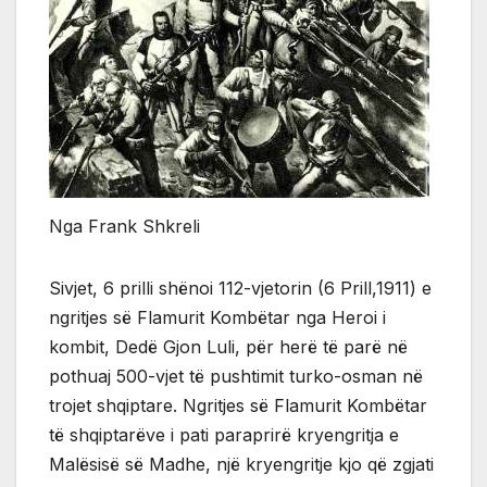
Nga Frank Shkreli
Sivjet, 6 prilli shënoi 112-vjetorin (6 Prill,1911) e
ngritjes së Flamurit Kombëtar nga Heroi i
kombit, Dedë Gjon Luli, për herë të parë në
pothuaj 500-vjet të pushtimit turko-osman në
trojet shqiptare. Ngritjes së Flamurit Kombëtar
të shqiptarëve i pati paraprirë kryengritja e
Malësisë së Madhe, një kryengritje kjo që zgjati